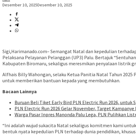
Desember 10, 2025
Desember 10, 2025
Sigi,Harimanado.com– Semangat Natal dan kepedulian terhadap 
Pelaksana Pelayanan Pelanggan (UP3) Palu. Bertajuk “Sentuhan 
Kabupaten Biromaru, sekaligus meresmikan penyalaan listrik gra
Alfhais Billy Wahongan, selaku Ketua Panitia Natal Tahun 2025
untuk memberikan bantuan kepada yang membutuhkan.
Bacaan Lainnya
Buruan Beli Tiket Early Bird PLN Electric Run 2026, untuk S
PLN Electric Run 2026 Gelar November, Target Kampanye H
Warga Pasar Inpres Manonda Palu Lega, PLN Pulihkan List
“Ini adalah wujud sukacita Natal sekaligus komitmen kami untu
bentuk nyata kepedulian PLN terhadap dunia pendidikan, khususn