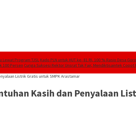
lu Lewat Program TJSL
Kado PLN untuk HUT ke- 81 RI, 100 % Rasio Desa Goront
ik 100 Persen
Curiga Suksesi Rektor Unsrat Tak Fair, Mendiktisaintek Copot R
nyalaan Listrik Gratis untuk SMPK Arastamar
ntuhan Kasih dan Penyalaan Lis