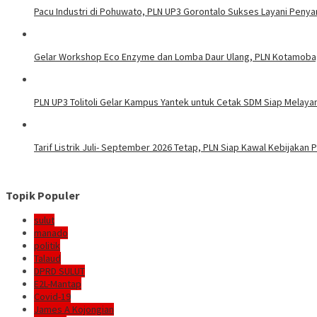
Pacu Industri di Pohuwato, PLN UP3 Gorontalo Sukses Layani Penya
Gelar Workshop Eco Enzyme dan Lomba Daur Ulang, PLN Kotamoba
PLN UP3 Tolitoli Gelar Kampus Yantek untuk Cetak SDM Siap Melaya
Tarif Listrik Juli- September 2026 Tetap, PLN Siap Kawal Kebijakan
Topik Populer
sulut
manado
politik
Talaud
DPRD SULUT
E2L-Mantap
Covid-19
James A Kojongian