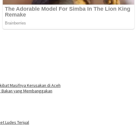
kibat Masifnya Kerusakan di Aceh
ng Bakan yang Membanggakan
ket Ludes Terjual