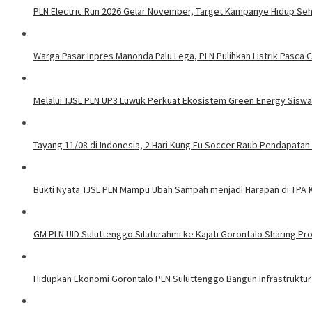
PLN Electric Run 2026 Gelar November, Target Kampanye Hidup Seha
Warga Pasar Inpres Manonda Palu Lega, PLN Pulihkan Listrik Pasca
Melalui TJSL PLN UP3 Luwuk Perkuat Ekosistem Green Energy Sisw
Tayang 11/08 di Indonesia, 2 Hari Kung Fu Soccer Raub Pendapatan 
Bukti Nyata TJSL PLN Mampu Ubah Sampah menjadi Harapan di TPA
GM PLN UID Suluttenggo Silaturahmi ke Kajati Gorontalo Sharing Pro
Hidupkan Ekonomi Gorontalo PLN Suluttenggo Bangun Infrastruktur