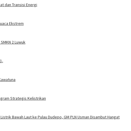
t dan Transisi Energi
 Cuaca Ekstrem
a SMKN 2 Luwuk
1,
 Kawatuna
gram Strategis Kelistrikan
 Listrik Bawah Laut ke Pulau Dudepo, GM PLN Usman Disambut Hangat