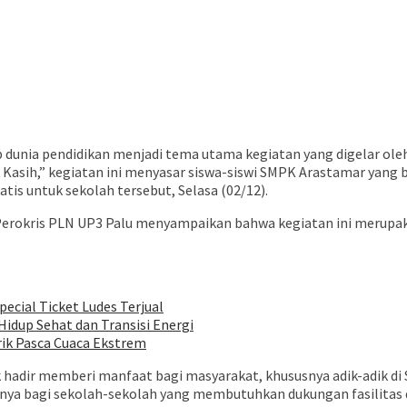
dunia pendidikan menjadi tema utama kegiatan yang digelar oleh
Kasih,” kegiatan ini menyasar siswa-siswi SMPK Arastamar yang b
tis untuk sekolah tersebut, Selasa (02/12).
 Perokris PLN UP3 Palu menyampaikan bahwa kegiatan ini merupak
pecial Ticket Ludes Terjual
idup Sehat dan Transisi Energi
rik Pasca Cuaca Ekstrem
k hadir memberi manfaat bagi masyarakat, khususnya adik-adik d
ya bagi sekolah-sekolah yang membutuhkan dukungan fasilitas dasar