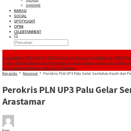
TALAUD
SANGIHE
NARASI
SOCIAL
SPOTYLIGHT
OPINI
CELEBTAINMENT
BERITA TERBARU
Semarakkan HUT ke 81 RI, PLN Dorong Digitalisasi Pendidikan di SMPN1 Pa
Terang. PLN Nyalakan Listrik Perdana di Pulau Dudepo, Rasio Desa Berlistr
Angkat Anak Kandung Jadi Supir Bayangan
Beranda
Nasional
Perokris PLN UP3 Palu Gelar Sentuhan Kasih dan Pe
Perokris PLN UP3 Palu Gelar Se
Arastamar
ham