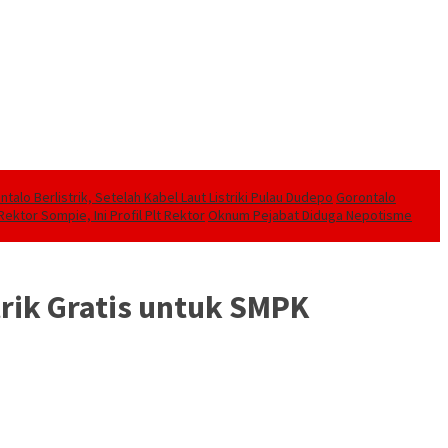
alo Berlistrik, Setelah Kabel Laut Listriki Pulau Dudepo
Gorontalo
ektor Sompie, Ini Profil Plt Rektor
Oknum Pejabat Diduga Nepotisme
trik Gratis untuk SMPK