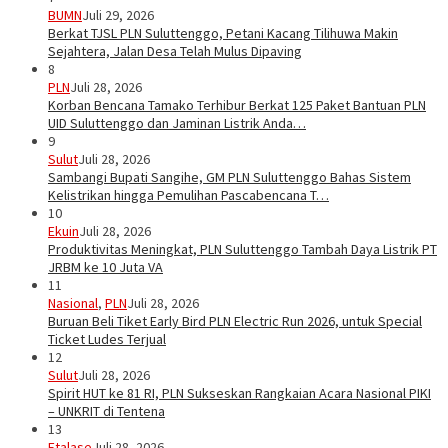
BUMN
Juli 29, 2026
Berkat TJSL PLN Suluttenggo, Petani Kacang Tilihuwa Makin
Sejahtera, Jalan Desa Telah Mulus Dipaving
8
PLN
Juli 28, 2026
Korban Bencana Tamako Terhibur Berkat 125 Paket Bantuan PLN
UID Suluttenggo dan Jaminan Listrik Anda…
9
Sulut
Juli 28, 2026
Sambangi Bupati Sangihe, GM PLN Suluttenggo Bahas Sistem
Kelistrikan hingga Pemulihan Pascabencana T…
10
Ekuin
Juli 28, 2026
Produktivitas Meningkat, PLN Suluttenggo Tambah Daya Listrik PT
JRBM ke 10 Juta VA
11
Nasional
,
PLN
Juli 28, 2026
Buruan Beli Tiket Early Bird PLN Electric Run 2026, untuk Special
Ticket Ludes Terjual
12
Sulut
Juli 28, 2026
Spirit HUT ke 81 RI, PLN Sukseskan Rangkaian Acara Nasional PIKI
– UNKRIT di Tentena
13
Etalase
Juli 28, 2026