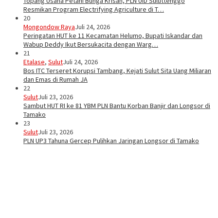
Topang Usaha Petani Bunga Krisan, PLN UID Suluttenggo
Resmikan Program Electrifying Agriculture di T…
20
Mongondow Raya
Juli 24, 2026
Peringatan HUT ke 11 Kecamatan Helumo, Bupati Iskandar dan
Wabup Deddy Ikut Bersukacita dengan Warg…
21
Etalase
,
Sulut
Juli 24, 2026
Bos ITC Terseret Korupsi Tambang, Kejati Sulut Sita Uang Miliaran
dan Emas di Rumah JA
22
Sulut
Juli 23, 2026
Sambut HUT RI ke 81 YBM PLN Bantu Korban Banjir dan Longsor di
Tamako
23
Sulut
Juli 23, 2026
PLN UP3 Tahuna Gercep Pulihkan Jaringan Longsor di Tamako