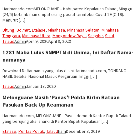
Harimanado.comMELONGUANE – Kabupaten Kepulauan Talaud, Minggu
(24/5) ketambahan empat orang positif terinfeksi Covid-19 (C-19).
Menurut […]
Bitung
,
Bolmut
,
Etalase
,
Minahasa
,
Minahasa Selatan
,
Minahasa
Tenggara
,
Minahasa Utara
,
Mongondow Raya
,
Sangihe
,
Sulut
,
Talaud
Admin
April 9, 2020
April 9, 2020
1281 Maba Lulus SNMPTN di Unima, Ini Daftar Nama-
namanya
Download Daftar nama yang lulus disini Harimanado.com, TONDANO —
HASIL Seleksi Nasional Masuk Perguruan Tinggi […]
Talaud
Admin
Januari 13, 2020
Melonguane Masih ‘Panas’! Polda Kirim Batuan
Pasukan Back Up Keamanan
Harimanado.com, MELONGUANE—Pasca demo di Kantor Bupati Talaud
yang berujung aksi anarki di Kantor Bupati Kepulauan […]
Etalase
,
Pentas Politik
,
Talaud
ham
Desember 3, 2019