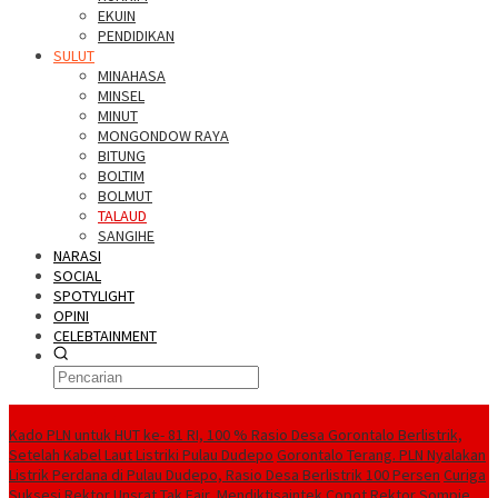
EKUIN
PENDIDIKAN
SULUT
MINAHASA
MINSEL
MINUT
MONGONDOW RAYA
BITUNG
BOLTIM
BOLMUT
TALAUD
SANGIHE
NARASI
SOCIAL
SPOTYLIGHT
OPINI
CELEBTAINMENT
BERITA TERBARU
Kado PLN untuk HUT ke- 81 RI, 100 % Rasio Desa Gorontalo Berlistrik,
Setelah Kabel Laut Listriki Pulau Dudepo
Gorontalo Terang. PLN Nyalakan
Listrik Perdana di Pulau Dudepo, Rasio Desa Berlistrik 100 Persen
Curiga
Suksesi Rektor Unsrat Tak Fair, Mendiktisaintek Copot Rektor Sompie,