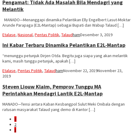
Pengamat: Tidak Ada Masalah Bila Mendagri yang
Melantik
MANADO—Menanggapi dinamika Pelantikan Elly Engelbert Lasut-Moktar
Arunde Parapaga (E2L-Mantap) sebagai Bupati dan Wabup Talaud […]
Etalase
,
Nasional
,
Pentas Politik
,
Talaud
ham
Desember 3, 2019
Ini Kabar Terbaru Dinamika Pelantikan E2L-Mantap
“menunggu petunjuk Dirjen Otda. Begitu juga siapa yang akan melantik
kami, masih tunggu petunjuk, apakah […]
Etalase
,
Pentas Politik
,
Talaud
ham
November 22, 2019
November 23,
2019
Steven Liouw Klaim, Pemprov Tunggu MA
Perintahkan Mendagri Lantik E2L-Mantap
MANADO—Tensi antara Kaban Kesbangpol Sulut Meki Onibala dengan
ratusan masyarakat Talaud yang demo di Kantor […]
1
2
»