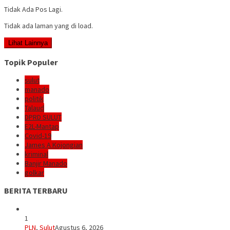
Tidak Ada Pos Lagi.
Tidak ada laman yang di load.
Lihat Lainnya
Topik Populer
sulut
manado
politik
Talaud
DPRD SULUT
E2L-Mantap
Covid-19
James A Kojongian
kriminal
Banjir Manado
golkar
BERITA TERBARU
1
PLN
,
Sulut
Agustus 6, 2026