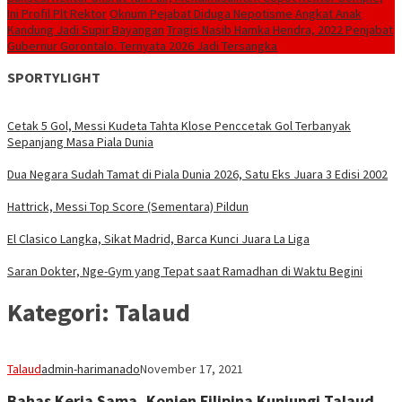
Ini Profil Plt Rektor
Oknum Pejabat Diduga Nepotisme Angkat Anak
Kandung Jadi Supir Bayangan
Tragis Nasib Hamka Hendra, 2022 Penjabat
Gubernur Gorontalo. Ternyata 2026 Jadi Tersangka
SPORTYLIGHT
Cetak 5 Gol, Messi Kudeta Tahta Klose Penccetak Gol Terbanyak
Sepanjang Masa Piala Dunia
Dua Negara Sudah Tamat di Piala Dunia 2026, Satu Eks Juara 3 Edisi 2002
Hattrick, Messi Top Score (Sementara) Pildun
El Clasico Langka, Sikat Madrid, Barca Kunci Juara La Liga
Saran Dokter, Nge-Gym yang Tepat saat Ramadhan di Waktu Begini
Kategori:
Talaud
Talaud
admin-harimanado
November 17, 2021
Bahas Kerja Sama, Konjen Filipina Kunjungi Talaud