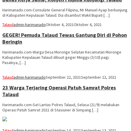
Harimanado.com-Consulate General Filipina, Mr Manuel Ayap berkunjung
di Kabupaten Kepulauan Talaud. Dia disambut Wakil Bupati […]
Talaud
admin-harimanado
Oktober 4, 2021
Oktober 4, 2021
GEGER! Pemuda Talaud Tewas Gantung Diri di Pohon
Beringin
Harimanado.com-Warga Desa Moronge Selatan Kecamatan Moronge
Kabupaten Kepulauan Talaud dibuat geger Minggu (3/10) pagi.
Pasalnya, […]
Talaud
admin-harimanado
September 22, 2021
September 22, 2021
23 Warga Terjaring Operasi Patuh Samrat Polres
Talaud
Harimanado.com-Sat Lantas Polres Talaud, Selasa (21/9) melakukan
Operasi Patuh Samrat 2021 di Stasiuner di Simpang […]
Talaud
admin-harimanado
September 14, 2021
September 13, 2021