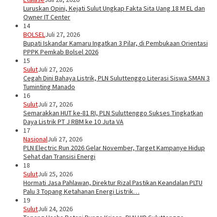
Luruskan Opini, Kejati Sulut Ungkap Fakta Sita Uang 18 M EL dan
Owner IT Center
14
BOLSEL
Juli 27, 2026
Bupati Iskandar Kamaru Ingatkan 3 Pilar, di Pembukaan Orientasi
PPPK Pemkab Bolsel 2026
15
Sulut
Juli 27, 2026
Cegah Dini Bahaya Listrik, PLN Suluttenggo Literasi Siswa SMAN 3
Tuminting Manado
16
Sulut
Juli 27, 2026
Semarakkan HUT ke-81 RI, PLN Suluttenggo Sukses Tingkatkan
Daya Listrik PT J RBM ke 10 Juta VA
17
Nasional
Juli 27, 2026
PLN Electric Run 2026 Gelar November, Target Kampanye Hidup
Sehat dan Transisi Energi
18
Sulut
Juli 25, 2026
Hormati Jasa Pahlawan, Direktur Rizal Pastikan Keandalan PLTU
Palu 3 Topang Ketahanan Energi Listrik…
19
Sulut
Juli 24, 2026