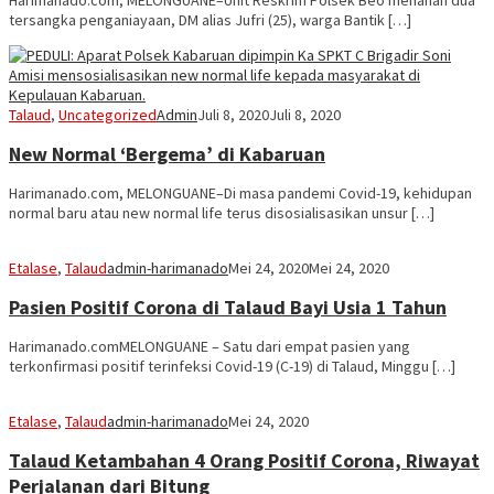
Harimanado.com, MELONGUANE–Unit Reskrim Polsek Beo menahan dua
tersangka penganiayaan, DM alias Jufri (25), warga Bantik […]
Talaud
,
Uncategorized
Admin
Juli 8, 2020
Juli 8, 2020
New Normal ‘Bergema’ di Kabaruan
Harimanado.com, MELONGUANE–Di masa pandemi Covid-19, kehidupan
normal baru atau new normal life terus disosialisasikan unsur […]
Etalase
,
Talaud
admin-harimanado
Mei 24, 2020
Mei 24, 2020
Pasien Positif Corona di Talaud Bayi Usia 1 Tahun
Harimanado.comMELONGUANE – Satu dari empat pasien yang
terkonfirmasi positif terinfeksi Covid-19 (C-19) di Talaud, Minggu […]
Etalase
,
Talaud
admin-harimanado
Mei 24, 2020
Talaud Ketambahan 4 Orang Positif Corona, Riwayat
Perjalanan dari Bitung