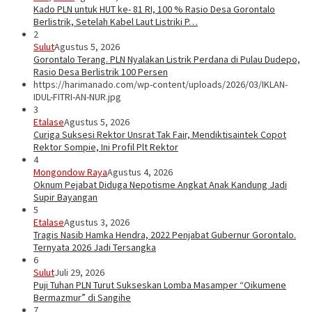
Kado PLN untuk HUT ke- 81 RI, 100 % Rasio Desa Gorontalo
Berlistrik, Setelah Kabel Laut Listriki P…
2
Sulut
Agustus 5, 2026
Gorontalo Terang. PLN Nyalakan Listrik Perdana di Pulau Dudepo,
Rasio Desa Berlistrik 100 Persen
https://harimanado.com/wp-content/uploads/2026/03/IKLAN-
IDUL-FITRI-AN-NUR.jpg
3
Etalase
Agustus 5, 2026
Curiga Suksesi Rektor Unsrat Tak Fair, Mendiktisaintek Copot
Rektor Sompie, Ini Profil Plt Rektor
4
Mongondow Raya
Agustus 4, 2026
Oknum Pejabat Diduga Nepotisme Angkat Anak Kandung Jadi
Supir Bayangan
5
Etalase
Agustus 3, 2026
Tragis Nasib Hamka Hendra, 2022 Penjabat Gubernur Gorontalo.
Ternyata 2026 Jadi Tersangka
6
Sulut
Juli 29, 2026
Puji Tuhan PLN Turut Sukseskan Lomba Masamper “Oikumene
Bermazmur” di Sangihe
7