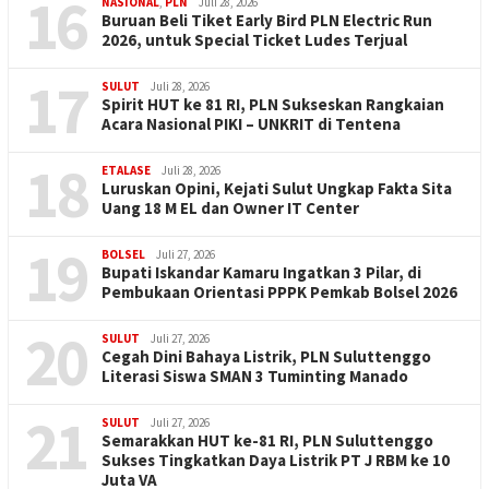
16
NASIONAL
,
PLN
Juli 28, 2026
Buruan Beli Tiket Early Bird PLN Electric Run
2026, untuk Special Ticket Ludes Terjual
17
SULUT
Juli 28, 2026
Spirit HUT ke 81 RI, PLN Sukseskan Rangkaian
Acara Nasional PIKI – UNKRIT di Tentena
18
ETALASE
Juli 28, 2026
Luruskan Opini, Kejati Sulut Ungkap Fakta Sita
Uang 18 M EL dan Owner IT Center
19
BOLSEL
Juli 27, 2026
Bupati Iskandar Kamaru Ingatkan 3 Pilar, di
Pembukaan Orientasi PPPK Pemkab Bolsel 2026
20
SULUT
Juli 27, 2026
Cegah Dini Bahaya Listrik, PLN Suluttenggo
Literasi Siswa SMAN 3 Tuminting Manado
21
SULUT
Juli 27, 2026
Semarakkan HUT ke-81 RI, PLN Suluttenggo
Sukses Tingkatkan Daya Listrik PT J RBM ke 10
Juta VA