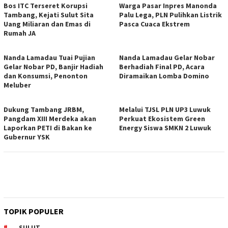
Bos ITC Terseret Korupsi
Warga Pasar Inpres Manonda
Tambang, Kejati Sulut Sita
Palu Lega, PLN Pulihkan Listrik
Uang Miliaran dan Emas di
Pasca Cuaca Ekstrem
Rumah JA
Nanda Lamadau Tuai Pujian
Nanda Lamadau Gelar Nobar
Gelar Nobar PD, Banjir Hadiah
Berhadiah Final PD, Acara
dan Konsumsi, Penonton
Diramaikan Lomba Domino
Meluber
Dukung Tambang JRBM,
Melalui TJSL PLN UP3 Luwuk
Pangdam XIII Merdeka akan
Perkuat Ekosistem Green
Laporkan PETI di Bakan ke
Energy Siswa SMKN 2 Luwuk
Gubernur YSK
TOPIK POPULER
SULUT