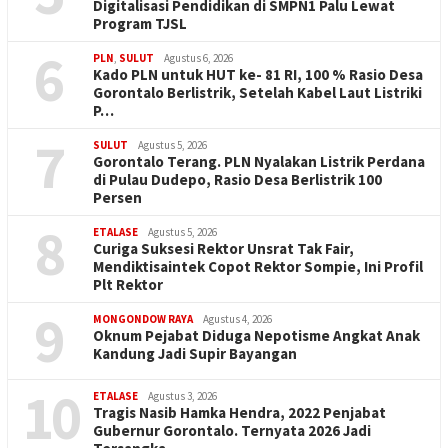
Digitalisasi Pendidikan di SMPN1 Palu Lewat
Program TJSL
6
PLN
,
SULUT
Agustus 6, 2026
Kado PLN untuk HUT ke- 81 RI, 100 % Rasio Desa
Gorontalo Berlistrik, Setelah Kabel Laut Listriki
P…
7
SULUT
Agustus 5, 2026
Gorontalo Terang. PLN Nyalakan Listrik Perdana
di Pulau Dudepo, Rasio Desa Berlistrik 100
Persen
8
ETALASE
Agustus 5, 2026
Curiga Suksesi Rektor Unsrat Tak Fair,
Mendiktisaintek Copot Rektor Sompie, Ini Profil
Plt Rektor
9
MONGONDOW RAYA
Agustus 4, 2026
Oknum Pejabat Diduga Nepotisme Angkat Anak
Kandung Jadi Supir Bayangan
10
ETALASE
Agustus 3, 2026
Tragis Nasib Hamka Hendra, 2022 Penjabat
Gubernur Gorontalo. Ternyata 2026 Jadi