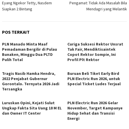
Eyang Ngekor Tetty, Nasdem
Pengamat: Tidak Ada Masalah Bila
pos
Siapkan 2 Bintang
Mendagri yang Melantik
POS TERKAIT
PLN Manado Minta Maaf
Curiga Suksesi Rektor Unsrat
Pemadaman Bergilir di Pulau
Tak Fair, Mendiktisaintek
Bunaken, Minggu Dua PLTD
Copot Rektor Sompie, Ini
Pulih Total
Profil Plt Rektor
Tragis Nasib Hamka Hendra,
Buruan Beli Tiket Early Bird
2022 Penjabat Gubernur
PLN Electric Run 2026, untuk
Gorontalo. Ternyata 2026 Jadi
Special Ticket Ludes Terjual
Tersangka
Luruskan Opini, Kejati Sulut
PLN Electric Run 2026 Gelar
Ungkap Fakta Sita Uang 18 M EL
November, Target Kampanye
dan Owner IT Center
Hidup Sehat dan Transisi
Energi