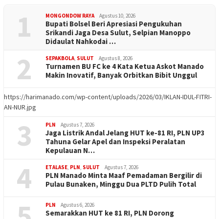
1
MONGONDOW RAYA
Agustus 10, 2026
Bupati Bolsel Beri Apresiasi Pengukuhan
Srikandi Jaga Desa Sulut, Selpian Manoppo
Didaulat Nahkodai …
2
SEPAKBOLA
,
SULUT
Agustus 8, 2026
Turnamen BU FC ke 4 Kata Ketua Askot Manado
Makin Inovatif, Banyak Orbitkan Bibit Unggul
https://harimanado.com/wp-content/uploads/2026/03/IKLAN-IDUL-FITRI-
AN-NUR.jpg
3
PLN
Agustus 7, 2026
Jaga Listrik Andal Jelang HUT ke-81 RI, PLN UP3
Tahuna Gelar Apel dan Inspeksi Peralatan
Kepulauan N…
4
ETALASE
,
PLN
,
SULUT
Agustus 7, 2026
PLN Manado Minta Maaf Pemadaman Bergilir di
Pulau Bunaken, Minggu Dua PLTD Pulih Total
5
PLN
Agustus 6, 2026
Semarakkan HUT ke 81 RI, PLN Dorong