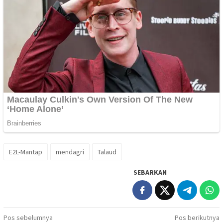
E2L-Mantap
mendagri
Talaud
SEBARKAN
Navigasi
Pos sebelumnya
Pos berikutnya