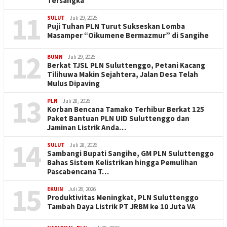
Tersangka
11
SULUT
Juli 29, 2026
Puji Tuhan PLN Turut Sukseskan Lomba
Masamper “Oikumene Bermazmur” di Sangihe
12
BUMN
Juli 29, 2026
Berkat TJSL PLN Suluttenggo, Petani Kacang
Tilihuwa Makin Sejahtera, Jalan Desa Telah
Mulus Dipaving
13
PLN
Juli 28, 2026
Korban Bencana Tamako Terhibur Berkat 125
Paket Bantuan PLN UID Suluttenggo dan
Jaminan Listrik Anda…
14
SULUT
Juli 28, 2026
Sambangi Bupati Sangihe, GM PLN Suluttenggo
Bahas Sistem Kelistrikan hingga Pemulihan
Pascabencana T…
15
EKUIN
Juli 28, 2026
Produktivitas Meningkat, PLN Suluttenggo
Tambah Daya Listrik PT JRBM ke 10 Juta VA