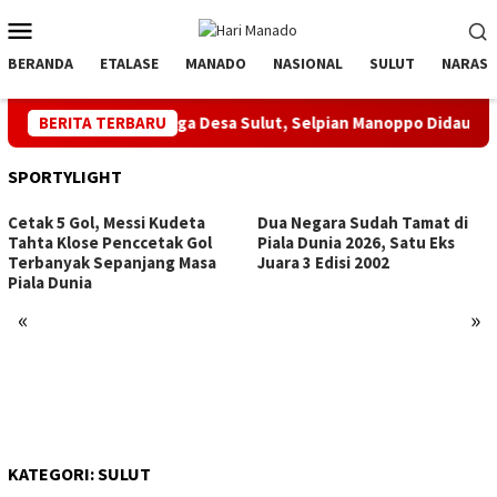
Loncat
Menu
ke
Mobile
konten
BERANDA
ETALASE
MANADO
NASIONAL
SULUT
NARASI
an Srikandi Jaga Desa Sulut, Selpian Manoppo Didaulat Nahkodai
BERITA TERBARU
SPORTYLIGHT
Cetak 5 Gol, Messi Kudeta
Dua Negara Sudah Tamat di
Tahta Klose Penccetak Gol
Piala Dunia 2026, Satu Eks
Terbanyak Sepanjang Masa
Juara 3 Edisi 2002
Piala Dunia
«
»
KATEGORI:
SULUT