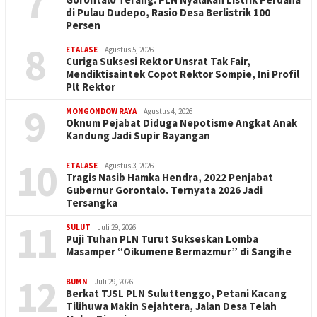
7
di Pulau Dudepo, Rasio Desa Berlistrik 100
Persen
8
ETALASE
Agustus 5, 2026
Curiga Suksesi Rektor Unsrat Tak Fair,
Mendiktisaintek Copot Rektor Sompie, Ini Profil
Plt Rektor
9
MONGONDOW RAYA
Agustus 4, 2026
Oknum Pejabat Diduga Nepotisme Angkat Anak
Kandung Jadi Supir Bayangan
10
ETALASE
Agustus 3, 2026
Tragis Nasib Hamka Hendra, 2022 Penjabat
Gubernur Gorontalo. Ternyata 2026 Jadi
Tersangka
11
SULUT
Juli 29, 2026
Puji Tuhan PLN Turut Sukseskan Lomba
Masamper “Oikumene Bermazmur” di Sangihe
12
BUMN
Juli 29, 2026
Berkat TJSL PLN Suluttenggo, Petani Kacang
Tilihuwa Makin Sejahtera, Jalan Desa Telah