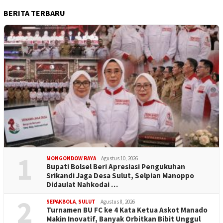
BERITA TERBARU
1
MONGONDOW RAYA
Agustus 10, 2026
Bupati Bolsel Beri Apresiasi Pengukuhan
Srikandi Jaga Desa Sulut, Selpian Manoppo
Didaulat Nahkodai …
2
SEPAKBOLA
,
SULUT
Agustus 8, 2026
Turnamen BU FC ke 4 Kata Ketua Askot Manado
Makin Inovatif, Banyak Orbitkan Bibit Unggul