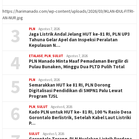
https://harimanado.com/wp-content/uploads/2026/03/IKLAN-IDUL-FITRI-
AN-NUR.jpg
3
PLN
Agustus 7, 2026
Jaga Listrik Andal Jelang HUT ke-81 RI, PLN UP3
Tahuna Gelar Apel dan Inspeksi Peralatan
Kepulauan N…
4
ETALASE
,
PLN
,
SULUT
Agustus 7, 2026
PLN Manado Minta Maaf Pemadaman Bergilir di
Pulau Bunaken, Minggu Dua PLTD Pulih Total
5
PLN
Agustus 6, 2026
Semarakkan HUT ke 81 RI, PLN Dorong
Digitalisasi Pendidikan di SMPN1 Palu Lewat
Program TJSL
6
PLN
,
SULUT
Agustus 6, 2026
Kado PLN untuk HUT ke- 81 RI, 100 % Rasio Desa
Gorontalo Berlistrik, Setelah Kabel Laut Listriki
P…
SULUT
Agustus 5, 2026
Gorontalo Terang. PLN Nyalakan Listrik Perdana