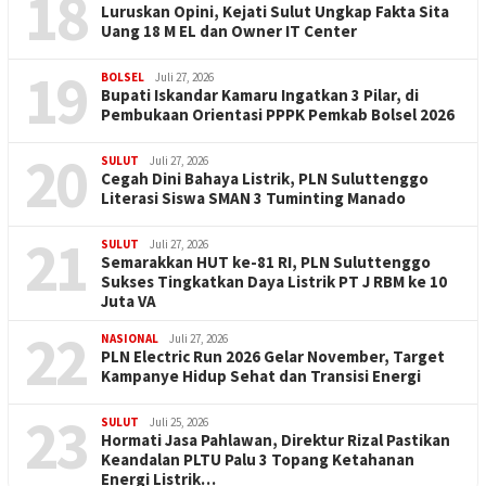
18
Luruskan Opini, Kejati Sulut Ungkap Fakta Sita
Uang 18 M EL dan Owner IT Center
19
BOLSEL
Juli 27, 2026
Bupati Iskandar Kamaru Ingatkan 3 Pilar, di
Pembukaan Orientasi PPPK Pemkab Bolsel 2026
20
SULUT
Juli 27, 2026
Cegah Dini Bahaya Listrik, PLN Suluttenggo
Literasi Siswa SMAN 3 Tuminting Manado
21
SULUT
Juli 27, 2026
Semarakkan HUT ke-81 RI, PLN Suluttenggo
Sukses Tingkatkan Daya Listrik PT J RBM ke 10
Juta VA
22
NASIONAL
Juli 27, 2026
PLN Electric Run 2026 Gelar November, Target
Kampanye Hidup Sehat dan Transisi Energi
23
SULUT
Juli 25, 2026
Hormati Jasa Pahlawan, Direktur Rizal Pastikan
Keandalan PLTU Palu 3 Topang Ketahanan
Energi Listrik…