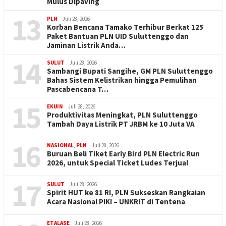
Mulus Dipaving
13
PLN
Juli 28, 2026
Korban Bencana Tamako Terhibur Berkat 125
Paket Bantuan PLN UID Suluttenggo dan
Jaminan Listrik Anda…
14
SULUT
Juli 28, 2026
Sambangi Bupati Sangihe, GM PLN Suluttenggo
Bahas Sistem Kelistrikan hingga Pemulihan
Pascabencana T…
15
EKUIN
Juli 28, 2026
Produktivitas Meningkat, PLN Suluttenggo
Tambah Daya Listrik PT JRBM ke 10 Juta VA
16
NASIONAL
,
PLN
Juli 28, 2026
Buruan Beli Tiket Early Bird PLN Electric Run
2026, untuk Special Ticket Ludes Terjual
17
SULUT
Juli 28, 2026
Spirit HUT ke 81 RI, PLN Sukseskan Rangkaian
Acara Nasional PIKI – UNKRIT di Tentena
ETALASE
Juli 28, 2026