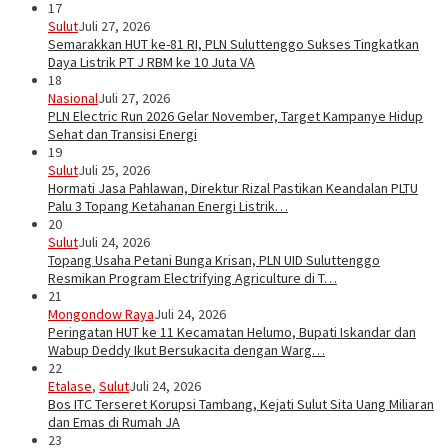
17
Sulut
Juli 27, 2026
Semarakkan HUT ke-81 RI, PLN Suluttenggo Sukses Tingkatkan
Daya Listrik PT J RBM ke 10 Juta VA
18
Nasional
Juli 27, 2026
PLN Electric Run 2026 Gelar November, Target Kampanye Hidup
Sehat dan Transisi Energi
19
Sulut
Juli 25, 2026
Hormati Jasa Pahlawan, Direktur Rizal Pastikan Keandalan PLTU
Palu 3 Topang Ketahanan Energi Listrik…
20
Sulut
Juli 24, 2026
Topang Usaha Petani Bunga Krisan, PLN UID Suluttenggo
Resmikan Program Electrifying Agriculture di T…
21
Mongondow Raya
Juli 24, 2026
Peringatan HUT ke 11 Kecamatan Helumo, Bupati Iskandar dan
Wabup Deddy Ikut Bersukacita dengan Warg…
22
Etalase
,
Sulut
Juli 24, 2026
Bos ITC Terseret Korupsi Tambang, Kejati Sulut Sita Uang Miliaran
dan Emas di Rumah JA
23