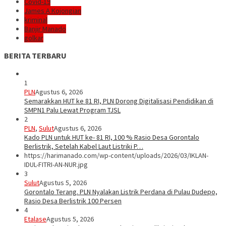
Covid-19
James A Kojongian
kriminal
Banjir Manado
golkar
BERITA TERBARU
1
PLN
Agustus 6, 2026
Semarakkan HUT ke 81 RI, PLN Dorong Digitalisasi Pendidikan di
SMPN1 Palu Lewat Program TJSL
2
PLN
,
Sulut
Agustus 6, 2026
Kado PLN untuk HUT ke- 81 RI, 100 % Rasio Desa Gorontalo
Berlistrik, Setelah Kabel Laut Listriki P…
https://harimanado.com/wp-content/uploads/2026/03/IKLAN-
IDUL-FITRI-AN-NUR.jpg
3
Sulut
Agustus 5, 2026
Gorontalo Terang. PLN Nyalakan Listrik Perdana di Pulau Dudepo,
Rasio Desa Berlistrik 100 Persen
4
Etalase
Agustus 5, 2026