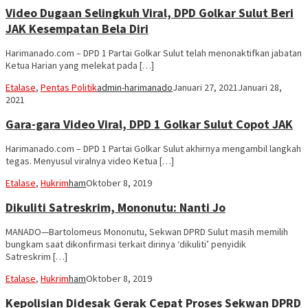
Video Dugaan Selingkuh Viral, DPD Golkar Sulut Beri
JAK Kesempatan Bela Diri
Harimanado.com – DPD 1 Partai Golkar Sulut telah menonaktifkan jabatan
Ketua Harian yang melekat pada […]
Etalase
,
Pentas Politik
admin-harimanado
Januari 27, 2021
Januari 28,
2021
Gara-gara Video Viral, DPD 1 Golkar Sulut Copot JAK
Harimanado.com – DPD 1 Partai Golkar Sulut akhirnya mengambil langkah
tegas. Menyusul viralnya video Ketua […]
Etalase
,
Hukrim
ham
Oktober 8, 2019
Dikuliti Satreskrim, Mononutu: Nanti Jo
MANADO—Bartolomeus Mononutu, Sekwan DPRD Sulut masih memilih
bungkam saat dikonfirmasi terkait dirinya ‘dikuliti’ penyidik
Satreskrim […]
Etalase
,
Hukrim
ham
Oktober 8, 2019
Kepolisian Didesak Gerak Cepat Proses Sekwan DPRD