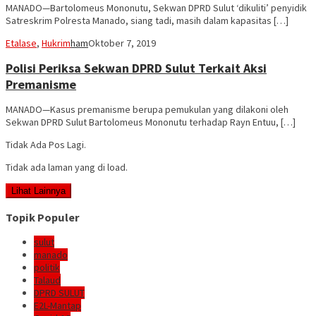
MANADO—Bartolomeus Mononutu, Sekwan DPRD Sulut ‘dikuliti’ penyidik
Satreskrim Polresta Manado, siang tadi, masih dalam kapasitas […]
Etalase
,
Hukrim
ham
Oktober 7, 2019
Polisi Periksa Sekwan DPRD Sulut Terkait Aksi
Premanisme
MANADO—Kasus premanisme berupa pemukulan yang dilakoni oleh
Sekwan DPRD Sulut Bartolomeus Mononutu terhadap Rayn Entuu, […]
Tidak Ada Pos Lagi.
Tidak ada laman yang di load.
Lihat Lainnya
Topik Populer
sulut
manado
politik
Talaud
DPRD SULUT
E2L-Mantap