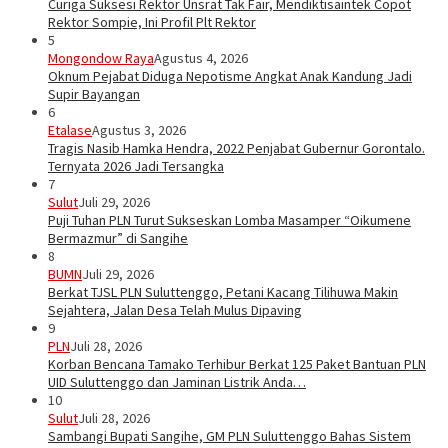
Curiga Suksesi Rektor Unsrat Tak Fair, Mendiktisaintek Copot
Rektor Sompie, Ini Profil Plt Rektor
5
Mongondow Raya
Agustus 4, 2026
Oknum Pejabat Diduga Nepotisme Angkat Anak Kandung Jadi
Supir Bayangan
6
Etalase
Agustus 3, 2026
Tragis Nasib Hamka Hendra, 2022 Penjabat Gubernur Gorontalo.
Ternyata 2026 Jadi Tersangka
7
Sulut
Juli 29, 2026
Puji Tuhan PLN Turut Sukseskan Lomba Masamper “Oikumene
Bermazmur” di Sangihe
8
BUMN
Juli 29, 2026
Berkat TJSL PLN Suluttenggo, Petani Kacang Tilihuwa Makin
Sejahtera, Jalan Desa Telah Mulus Dipaving
9
PLN
Juli 28, 2026
Korban Bencana Tamako Terhibur Berkat 125 Paket Bantuan PLN
UID Suluttenggo dan Jaminan Listrik Anda…
10
Sulut
Juli 28, 2026
Sambangi Bupati Sangihe, GM PLN Suluttenggo Bahas Sistem