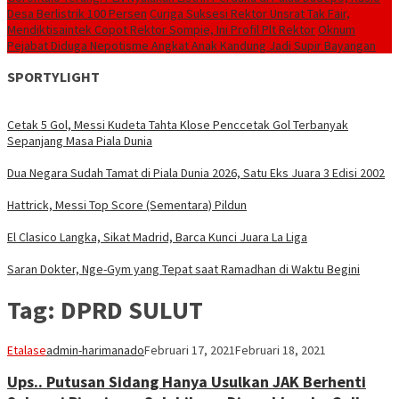
Desa Berlistrik 100 Persen
Curiga Suksesi Rektor Unsrat Tak Fair,
Mendiktisaintek Copot Rektor Sompie, Ini Profil Plt Rektor
Oknum
Pejabat Diduga Nepotisme Angkat Anak Kandung Jadi Supir Bayangan
SPORTYLIGHT
Cetak 5 Gol, Messi Kudeta Tahta Klose Penccetak Gol Terbanyak
Sepanjang Masa Piala Dunia
Dua Negara Sudah Tamat di Piala Dunia 2026, Satu Eks Juara 3 Edisi 2002
Hattrick, Messi Top Score (Sementara) Pildun
El Clasico Langka, Sikat Madrid, Barca Kunci Juara La Liga
Saran Dokter, Nge-Gym yang Tepat saat Ramadhan di Waktu Begini
Tag:
DPRD SULUT
Etalase
admin-harimanado
Februari 17, 2021
Februari 18, 2021
Ups.. Putusan Sidang Hanya Usulkan JAK Berhenti