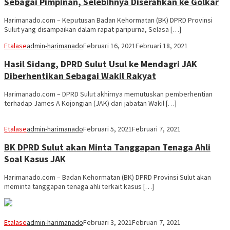
Sebagai Pimpinan, Selebihnya Diserahkan ke Golkar
Harimanado.com – Keputusan Badan Kehormatan (BK) DPRD Provinsi
Sulut yang disampaikan dalam rapat paripurna, Selasa […]
Etalase
admin-harimanado
Februari 16, 2021
Februari 18, 2021
Hasil Sidang, DPRD Sulut Usul ke Mendagri JAK
Diberhentikan Sebagai Wakil Rakyat
Harimanado.com – DPRD Sulut akhirnya memutuskan pemberhentian
terhadap James A Kojongian (JAK) dari jabatan Wakil […]
Etalase
admin-harimanado
Februari 5, 2021
Februari 7, 2021
BK DPRD Sulut akan Minta Tanggapan Tenaga Ahli
Soal Kasus JAK
Harimanado.com – Badan Kehormatan (BK) DPRD Provinsi Sulut akan
meminta tanggapan tenaga ahli terkait kasus […]
Etalase
admin-harimanado
Februari 3, 2021
Februari 7, 2021