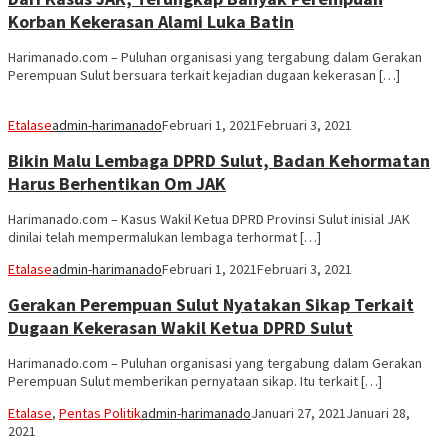
Korban Kekerasan Alami Luka Batin
Harimanado.com – Puluhan organisasi yang tergabung dalam Gerakan
Perempuan Sulut bersuara terkait kejadian dugaan kekerasan […]
Etalase
admin-harimanado
Februari 1, 2021
Februari 3, 2021
Bikin Malu Lembaga DPRD Sulut, Badan Kehormatan
Harus Berhentikan Om JAK
Harimanado.com – Kasus Wakil Ketua DPRD Provinsi Sulut inisial JAK
dinilai telah mempermalukan lembaga terhormat […]
Etalase
admin-harimanado
Februari 1, 2021
Februari 3, 2021
Gerakan Perempuan Sulut Nyatakan Sikap Terkait
Dugaan Kekerasan Wakil Ketua DPRD Sulut
Harimanado.com – Puluhan organisasi yang tergabung dalam Gerakan
Perempuan Sulut memberikan pernyataan sikap. Itu terkait […]
Etalase
,
Pentas Politik
admin-harimanado
Januari 27, 2021
Januari 28,
2021