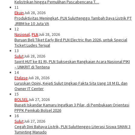
Kelistrikan hingga Pemulihan Pascabencana T…
11
Ekuin
Juli 28, 2026
Produktivitas Meningkat, PLN Suluttenggo Tambah Daya Listrik PT
JRBM ke 10 Juta VA
12
Nasional
,
PLN
Juli 28, 2026
Buruan Beli Tiket Early Bird PLN Electric Run 2026, untuk Special
Ticket Ludes Terjual
13
Sulut
Juli 28, 2026
Spirit HUT ke 81 RI, PLN Sukseskan Rangkaian Acara Nasional PIKI
– UNKRIT di Tentena
14
Etalase
Juli 28, 2026
Luruskan Opini, Kejati Sulut Ungkap Fakta Sita Uang 18 M EL dan
Owner IT Center
15
BOLSEL
Juli 27, 2026
Bupati Iskandar Kamaru Ingatkan 3 Pilar, di Pembukaan Orientasi
PPPK Pemkab Bolsel 2026
16
Sulut
Juli 27, 2026
Cegah Dini Bahaya Listrik, PLN Suluttenggo Literasi Siswa SMAN 3
Tuminting Manado