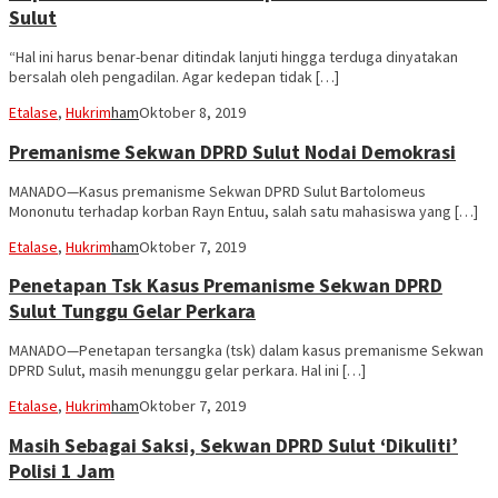
Sulut
“Hal ini harus benar-benar ditindak lanjuti hingga terduga dinyatakan
bersalah oleh pengadilan. Agar kedepan tidak […]
Etalase
,
Hukrim
ham
Oktober 8, 2019
Premanisme Sekwan DPRD Sulut Nodai Demokrasi
MANADO—Kasus premanisme Sekwan DPRD Sulut Bartolomeus
Mononutu terhadap korban Rayn Entuu, salah satu mahasiswa yang […]
Etalase
,
Hukrim
ham
Oktober 7, 2019
Penetapan Tsk Kasus Premanisme Sekwan DPRD
Sulut Tunggu Gelar Perkara
MANADO—Penetapan tersangka (tsk) dalam kasus premanisme Sekwan
DPRD Sulut, masih menunggu gelar perkara. Hal ini […]
Etalase
,
Hukrim
ham
Oktober 7, 2019
Masih Sebagai Saksi, Sekwan DPRD Sulut ‘Dikuliti’
Polisi 1 Jam