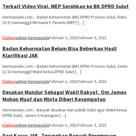
Terkait Video Viral, MEP Serahkan ke BK DPRD Sulut
Harimanado.com – Badan Kehormatan (BK) DPRD Provinsi Sulut, Rabu
(3/2) memanggil Michaela E Paruntu (MEP) […]
Etalase
admin-harimanado
Februari 1, 2021
Februari 3, 2021
Badan Kehormatan Belum Bisa Beberkan Hasil
Klarifikasi JAK
Harimanado.com – Badan Kehormatan (BK) DPRD Provinsi Sulut, Senin
(1/2) memanggil Wakil Ketua DPRD Sulut […]
Etalase
admin-harimanado
Februari 1, 2021
Februari 3, 2021
Desakan Mundur Sebagai Wakil Rakyat, Om James
Mohon Maaf dan Minta Diberi Kesempatan
Harimanado.com – Banyak desakan dari publik Sulut agar Wakil Ketua
DPRD Sulut, James A Kojongian […]
Etalase
admin-harimanado
Februari 1, 2021
Februari 3, 2021
Dari Kasus JAK, Terungkap Banyak Perempuan