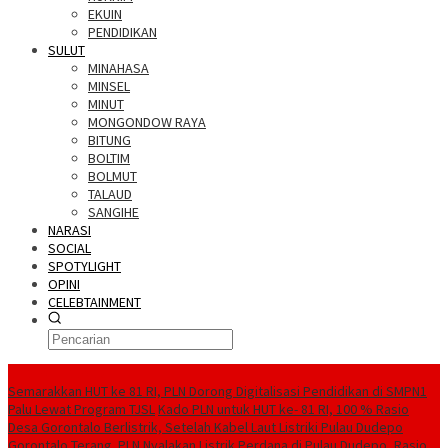
EKUIN
PENDIDIKAN
SULUT
MINAHASA
MINSEL
MINUT
MONGONDOW RAYA
BITUNG
BOLTIM
BOLMUT
TALAUD
SANGIHE
NARASI
SOCIAL
SPOTYLIGHT
OPINI
CELEBTAINMENT
BERITA TERBARU
Semarakkan HUT ke 81 RI, PLN Dorong Digitalisasi Pendidikan di SMPN1
Palu Lewat Program TJSL
Kado PLN untuk HUT ke- 81 RI, 100 % Rasio
Desa Gorontalo Berlistrik, Setelah Kabel Laut Listriki Pulau Dudepo
Gorontalo Terang. PLN Nyalakan Listrik Perdana di Pulau Dudepo, Rasio