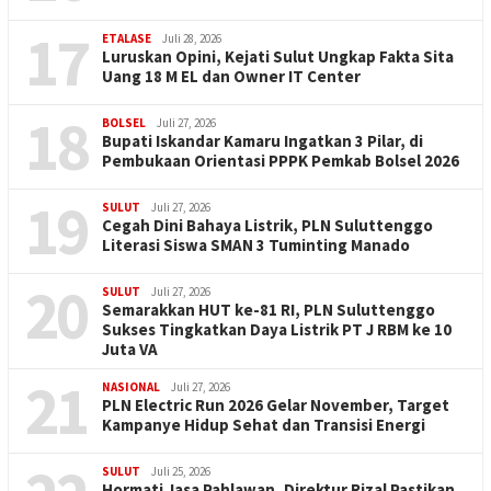
17
ETALASE
Juli 28, 2026
Luruskan Opini, Kejati Sulut Ungkap Fakta Sita
Uang 18 M EL dan Owner IT Center
18
BOLSEL
Juli 27, 2026
Bupati Iskandar Kamaru Ingatkan 3 Pilar, di
Pembukaan Orientasi PPPK Pemkab Bolsel 2026
19
SULUT
Juli 27, 2026
Cegah Dini Bahaya Listrik, PLN Suluttenggo
Literasi Siswa SMAN 3 Tuminting Manado
20
SULUT
Juli 27, 2026
Semarakkan HUT ke-81 RI, PLN Suluttenggo
Sukses Tingkatkan Daya Listrik PT J RBM ke 10
Juta VA
21
NASIONAL
Juli 27, 2026
PLN Electric Run 2026 Gelar November, Target
Kampanye Hidup Sehat dan Transisi Energi
SULUT
Juli 25, 2026
Hormati Jasa Pahlawan, Direktur Rizal Pastikan