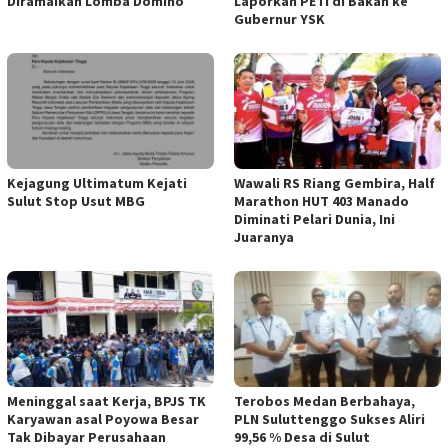
Diramaikan Lomba Domino
Laporkan PETI di Bakan ke
Gubernur YSK
Kejagung Ultimatum Kejati
Wawali RS Riang Gembira, Half
Sulut Stop Usut MBG
Marathon HUT 403 Manado
Diminati Pelari Dunia, Ini
Juaranya
Meninggal saat Kerja, BPJS TK
Terobos Medan Berbahaya,
Karyawan asal Poyowa Besar
PLN Suluttenggo Sukses Aliri
Tak Dibayar Perusahaan
99,56 % Desa di Sulut