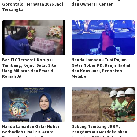
Gorontalo. Ternyata 2026 Jadi
dan Owner IT Center
Tersangka
Bos ITC Terseret Korupsi
Nanda Lamadau Tuai Pujian
Tambang, Kejati Sulut Sita
Gelar Nobar PD, Banjir Hadiah
Uang Miliaran dan Emas di
dan Konsumsi, Penonton
Rumah JA
Meluber
Nanda Lamadau Gelar Nobar
Dukung Tambang JRBM,
Berhadiah Final PD, Acara
Pangdam XIII Merdeka akan