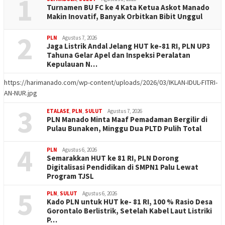
1
Turnamen BU FC ke 4 Kata Ketua Askot Manado
Makin Inovatif, Banyak Orbitkan Bibit Unggul
2
PLN
Agustus 7, 2026
Jaga Listrik Andal Jelang HUT ke-81 RI, PLN UP3
Tahuna Gelar Apel dan Inspeksi Peralatan
Kepulauan N…
https://harimanado.com/wp-content/uploads/2026/03/IKLAN-IDUL-FITRI-
AN-NUR.jpg
3
ETALASE
,
PLN
,
SULUT
Agustus 7, 2026
PLN Manado Minta Maaf Pemadaman Bergilir di
Pulau Bunaken, Minggu Dua PLTD Pulih Total
4
PLN
Agustus 6, 2026
Semarakkan HUT ke 81 RI, PLN Dorong
Digitalisasi Pendidikan di SMPN1 Palu Lewat
Program TJSL
5
PLN
,
SULUT
Agustus 6, 2026
Kado PLN untuk HUT ke- 81 RI, 100 % Rasio Desa
Gorontalo Berlistrik, Setelah Kabel Laut Listriki
P…