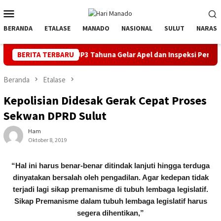
Loncat
Menu
ke
Mobile
konten
BERANDA
ETALASE
MANADO
NASIONAL
SULUT
NARASI
PLN UP3 Tahuna Gelar Apel dan Inspeksi Peralatan Kepulauan Nusa
BERITA TERBARU
Beranda
Etalase
Kepolisian Didesak Gerak Cepat Proses
Sekwan DPRD Sulut
Ham
Oktober 8, 2019
“Hal ini harus benar-benar ditindak lanjuti hingga terduga
dinyatakan bersalah oleh pengadilan. Agar kedepan tidak
terjadi lagi sikap premanisme di tubuh lembaga legislatif.
Sikap Premanisme dalam tubuh lembaga legislatif harus
segera dihentikan,”