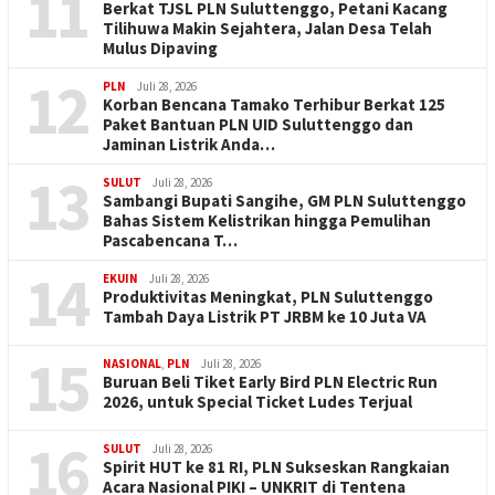
11
Berkat TJSL PLN Suluttenggo, Petani Kacang
Tilihuwa Makin Sejahtera, Jalan Desa Telah
Mulus Dipaving
12
PLN
Juli 28, 2026
Korban Bencana Tamako Terhibur Berkat 125
Paket Bantuan PLN UID Suluttenggo dan
Jaminan Listrik Anda…
13
SULUT
Juli 28, 2026
Sambangi Bupati Sangihe, GM PLN Suluttenggo
Bahas Sistem Kelistrikan hingga Pemulihan
Pascabencana T…
14
EKUIN
Juli 28, 2026
Produktivitas Meningkat, PLN Suluttenggo
Tambah Daya Listrik PT JRBM ke 10 Juta VA
15
NASIONAL
,
PLN
Juli 28, 2026
Buruan Beli Tiket Early Bird PLN Electric Run
2026, untuk Special Ticket Ludes Terjual
16
SULUT
Juli 28, 2026
Spirit HUT ke 81 RI, PLN Sukseskan Rangkaian
Acara Nasional PIKI – UNKRIT di Tentena