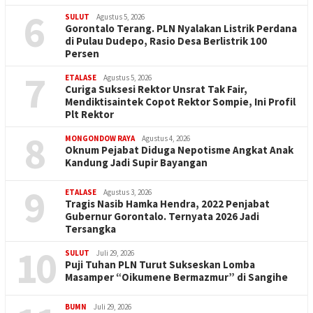
6
SULUT
Agustus 5, 2026
Gorontalo Terang. PLN Nyalakan Listrik Perdana
di Pulau Dudepo, Rasio Desa Berlistrik 100
Persen
7
ETALASE
Agustus 5, 2026
Curiga Suksesi Rektor Unsrat Tak Fair,
Mendiktisaintek Copot Rektor Sompie, Ini Profil
Plt Rektor
8
MONGONDOW RAYA
Agustus 4, 2026
Oknum Pejabat Diduga Nepotisme Angkat Anak
Kandung Jadi Supir Bayangan
9
ETALASE
Agustus 3, 2026
Tragis Nasib Hamka Hendra, 2022 Penjabat
Gubernur Gorontalo. Ternyata 2026 Jadi
Tersangka
10
SULUT
Juli 29, 2026
Puji Tuhan PLN Turut Sukseskan Lomba
Masamper “Oikumene Bermazmur” di Sangihe
BUMN
Juli 29, 2026