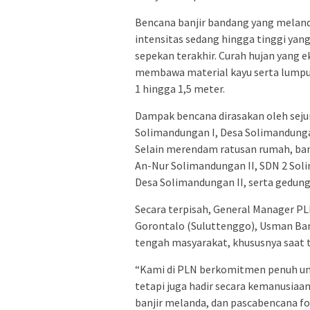
Bencana banjir bandang yang meland
intensitas sedang hingga tinggi y
sepekan terakhir. Curah hujan yang
membawa material kayu serta lumpur
1 hingga 1,5 meter.
Dampak bencana dirasakan oleh seju
Solimandungan I, Desa Solimandunga
Selain merendam ratusan rumah, banj
An-Nur Solimandungan II, SDN 2 Soli
Desa Solimandungan II, serta gedun
Secara terpisah, General Manager PLN
Gorontalo (Suluttenggo), Usman Ba
tengah masyarakat, khususnya saat t
“Kami di PLN berkomitmen penuh unt
tetapi juga hadir secara kemanusiaa
banjir melanda, dan pascabencana f