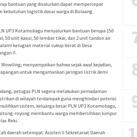
harap bantuan yang disalurkan dapat mempercepat
 kebutuhan logistik dasar warga di Bolaang
 PLN UP3 Kotamobagu menyalurkan bantuan berupa 150
 50 unit kasur, 50 lembar tikar, dan 2 unit tandon air.
ami kerugian material cukup berat di Desa
ngan II.
Wowiling, menyampaikan bahwa sejak awal kejadian,
 lapangan untuk mengamankan jaringan listrik demi
andang, petugas PLN segera melakukan pemadaman
strikan di wilayah terdampak guna menghindari potensi
emulihkan sistem, keluarga besar PLN UP3 Kotamobagu,
ergotong-royong membantu warga membersihkan lumpur
las Reki.
1
tah daerah setempat. Asisten II Sekretariat Daerah