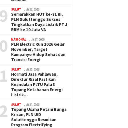
9
SULUT
Juli 27, 2026
Semarakkan HUT ke-81 RI,
PLN Suluttenggo Sukses
Tingkatkan Daya Listrik PT J
RBM ke 10 Juta VA
0
NASIONAL
Juli 27, 2026
PLN Electric Run 2026 Gelar
November, Target
Kampanye Hidup Sehat dan
Transisi Energi
1
SULUT
Juli 25, 2026
Hormati Jasa Pahlawan,
Direktur Rizal Pastikan
Keandalan PLTU Palu 3
Topang Ketahanan Energi
Listrik…
2
SULUT
Juli 24, 2026
Topang Usaha Petani Bunga
Krisan, PLN UID
Suluttenggo Resmikan
Program Electrifying