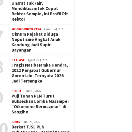
Unsrat Tak Fair,
Mendiktisaintek Copot
Rektor Sompie, Ini Profil Plt
Rektor
7
MONGONDOW RAYA
Agustus 4, 2026
Oknum Pejabat Diduga
Nepotisme Angkat Anak
Kandung Jadi Supir
Bayangan
8
ETALASE
Agustus 3, 2026
Tragis Nasib Hamka Hendra,
2022 Penjabat Gubernur
Gorontalo. Ternyata 2026
Jadi Tersangka
9
SULUT
Juli 29, 2026
Puji Tuhan PLN Turut
Sukseskan Lomba Masamper
“Oikumene Bermazmur” di
Sangihe
0
BUMN
Juli 29, 2026
Berkat TJSL PLN