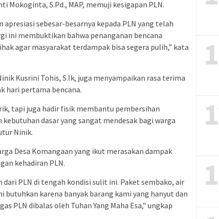
i Mokoginta, S.Pd., MAP, memuji kesigapan PLN.
 apresiasi sebesar-besarnya kepada PLN yang telah
ergi ini membuktikan bahwa penanganan bencana
1
hak agar masyarakat terdampak bisa segera pulih,” kata
nik Kusrini Tohis, S.Ik, juga menyampaikan rasa terima
ak hari pertama bencana.
1
ik, tapi juga hadir fisik membantu pembersihan
kebutuhan dasar yang sangat mendesak bagi warga
utur Ninik.
warga Desa Komangaan yang ikut merasakan dampak
1
ngan kehadiran PLN.
dari PLN di tengah kondisi sulit ini. Paket sembako, air
kami butuhkan karena banyak barang kami yang hanyut dan
gas PLN dibalas oleh Tuhan Yang Maha Esa,” ungkap