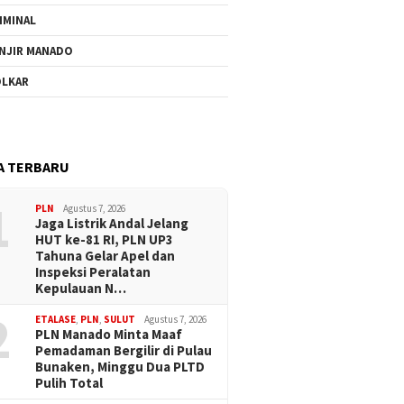
IMINAL
NJIR MANADO
LKAR
A TERBARU
1
PLN
Agustus 7, 2026
Jaga Listrik Andal Jelang
HUT ke-81 RI, PLN UP3
Tahuna Gelar Apel dan
Inspeksi Peralatan
Kepulauan N…
2
ETALASE
,
PLN
,
SULUT
Agustus 7, 2026
PLN Manado Minta Maaf
Pemadaman Bergilir di Pulau
Bunaken, Minggu Dua PLTD
Pulih Total