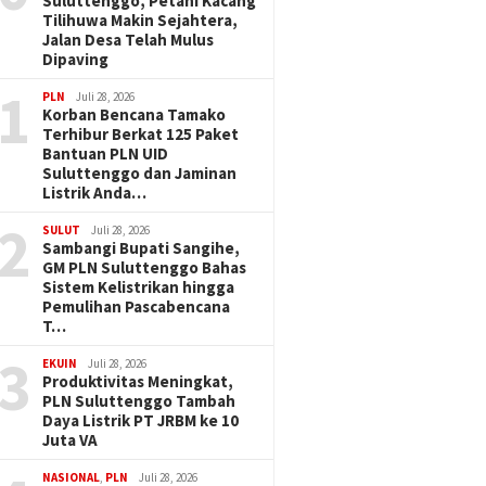
Suluttenggo, Petani Kacang
Tilihuwa Makin Sejahtera,
Jalan Desa Telah Mulus
Dipaving
1
PLN
Juli 28, 2026
Korban Bencana Tamako
Terhibur Berkat 125 Paket
Bantuan PLN UID
Suluttenggo dan Jaminan
Listrik Anda…
2
SULUT
Juli 28, 2026
Sambangi Bupati Sangihe,
GM PLN Suluttenggo Bahas
Sistem Kelistrikan hingga
Pemulihan Pascabencana
T…
3
EKUIN
Juli 28, 2026
Produktivitas Meningkat,
PLN Suluttenggo Tambah
Daya Listrik PT JRBM ke 10
Juta VA
NASIONAL
,
PLN
Juli 28, 2026