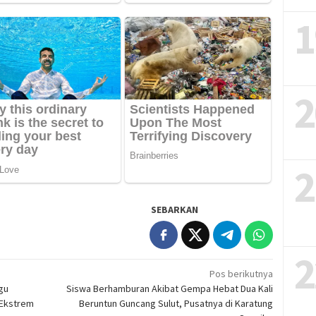
1
2
2
SEBARKAN
2
Pos berikutnya
gu
Siswa Berhamburan Akibat Gempa Hebat Dua Kali
 Ekstrem
Beruntun Guncang Sulut, Pusatnya di Karatung