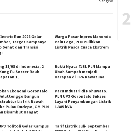
Sangihe
2
lectric Run 2026 Gelar
Warga Pasar Inpres Manonda
mber, Target Kampanye
Palu Lega, PLN Pulihkan
p Sehat dan Transisi
Listrik Pasca Cuaca Ekstrem
gi
g 11/08 di Indonesia, 2
Bukti Nyata TJSL PLN Mampu
 Kung Fu Soccer Raub
Ubah Sampah menjadi
apatan 1,
Harapan di TPA Kawatuna
pkan Ekonomi Gorontalo
Pacu Industri di Pohuwato,
Suluttenggo Bangun
PLN UP3 Gorontalo Sukses
astruktur Listrik Bawah
Layani Penyambungan Listrik
 ke Pulau Dudepo, GM PLN
1.385 kVA
n Disambut Hangat
UP3 Tolitoli Gelar Kampus
Tarif Listrik Juli- September