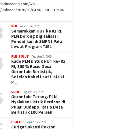
//harimanado.com/wp-
/uploads/2026/03/IKLAN-IDUL-FITRI-AN-
g
3
PLN
Agustus 6, 2026
Semarakkan HUT ke 81 RI,
PLN Dorong Digitalisasi
Pendidikan di SMPN1 Palu
Lewat Program TJSL
4
PLN
,
SULUT
Agustus 6, 2026
Kado PLN untuk HUT ke- 81
RI, 100 % Rasio Desa
Gorontalo Berlistrik,
Setelah Kabel Laut Listriki
P…
5
SULUT
Agustus 5, 2026
Gorontalo Terang. PLN
Nyalakan Listrik Perdana di
Pulau Dudepo, Rasio Desa
Berlistrik 100 Persen
6
ETALASE
Agustus 5, 2026
Curiga Suksesi Rektor