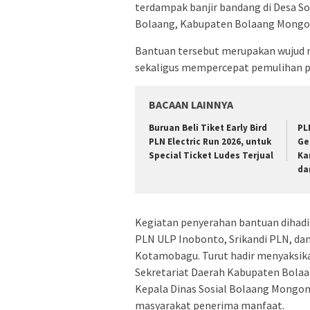
terdampak banjir bandang di Desa S
Bolaang, Kabupaten Bolaang Mongo
Bantuan tersebut merupakan wujud 
sekaligus mempercepat pemulihan p
BACAAN LAINNYA
Buruan Beli Tiket Early Bird
PL
PLN Electric Run 2026, untuk
Ge
Special Ticket Ludes Terjual
Ka
da
Kegiatan penyerahan bantuan diha
PLN ULP Inobonto, Srikandi PLN, da
Kotamobagu. Turut hadir menyaksikan
Sekretariat Daerah Kabupaten Bol
Kepala Dinas Sosial Bolaang Mongon
masyarakat penerima manfaat.