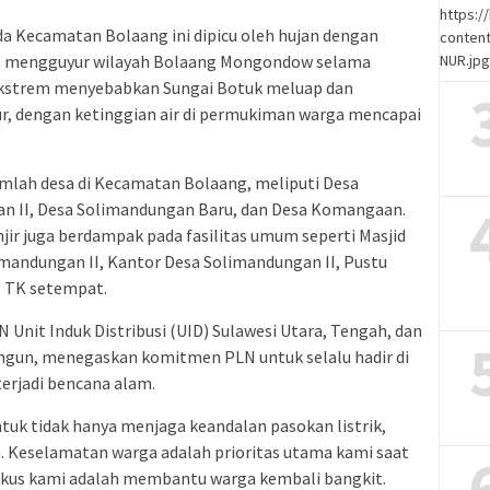
https:
a Kecamatan Bolaang ini dipicu oleh hujan dengan
content
ang mengguyur wilayah Bolaang Mongondow selama
NUR.jp
 ekstrem menyebabkan Sungai Botuk meluap dan
, dengan ketinggian air di permukiman warga mencapai
mlah desa di Kecamatan Bolaang, meliputi Desa
n II, Desa Solimandungan Baru, dan Desa Komangaan.
ir juga berdampak pada fasilitas umum seperti Masjid
mandungan II, Kantor Desa Solimandungan II, Pustu
g TK setempat.
 Unit Induk Distribusi (UID) Sulawesi Utara, Tengah, dan
ngun, menegaskan komitmen PLN untuk selalu hadir di
erjadi bencana alam.
uk tidak hanya menjaga keandalan pasokan listrik,
n. Keselamatan warga adalah prioritas utama kami saat
okus kami adalah membantu warga kembali bangkit.