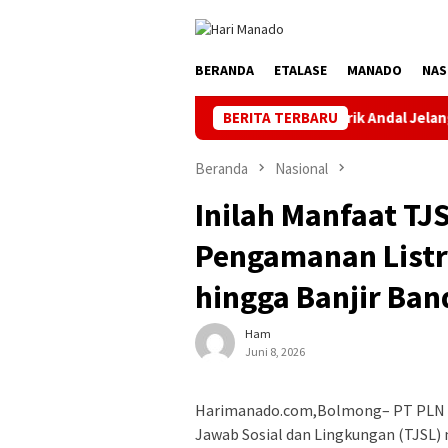
Loncat
ke
konten
BERANDA
ETALASE
MANADO
NAS
Jaga Listrik Andal Jelang HUT ke-81 RI, 
BERITA TERBARU
Beranda
Nasional
Inilah Manfaat T
Pengamanan List
hingga Banjir Ba
Ham
Juni 8, 2026
Harimanado.com,Bolmong– PT PLN 
Jawab Sosial dan Lingkungan (TJSL