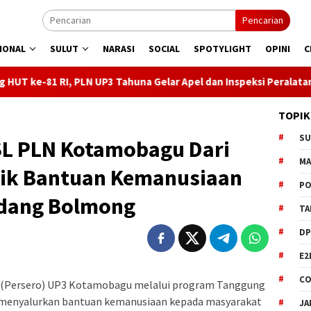
Pencarian
IONAL
SULUT
NARASI
SOCIAL
SPOTYLIGHT
OPINI
C
PLN UP3 Tahuna Gelar Apel dan Inspeksi Peralatan Kepulauan Nusa
TOPIK
S
JSL PLN Kotamobagu Dari
M
rik Bantuan Kemanusiaan
PO
ndang Bolmong
TA
DP
E2
CO
(Persero) UP3 Kotamobagu melalui program Tanggung
) menyalurkan bantuan kemanusiaan kepada masyarakat
JA