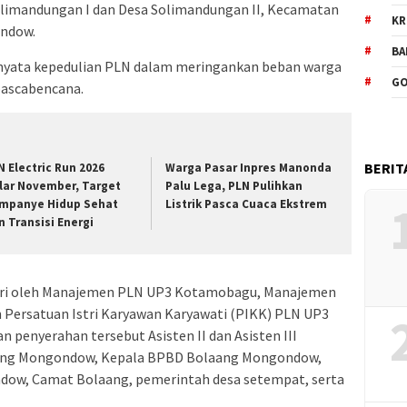
olimandungan I dan Desa Solimandungan II, Kecamatan
KR
ndow.
BA
nyata kepedulian PLN dalam meringankan beban warga
GO
ascabencana.
BERIT
N Electric Run 2026
Warga Pasar Inpres Manonda
lar November, Target
Palu Lega, PLN Pulihkan
mpanye Hidup Sehat
Listrik Pasca Cuaca Ekstrem
n Transisi Energi
diri oleh Manajemen PLN UP3 Kotamobagu, Manajemen
n Persatuan Istri Karyawan Karyawati (PIKK) PLN UP3
 penyerahan tersebut Asisten II dan Asisten III
aang Mongondow, Kepala BPBD Bolaang Mongondow,
dow, Camat Bolaang, pemerintah desa setempat, serta