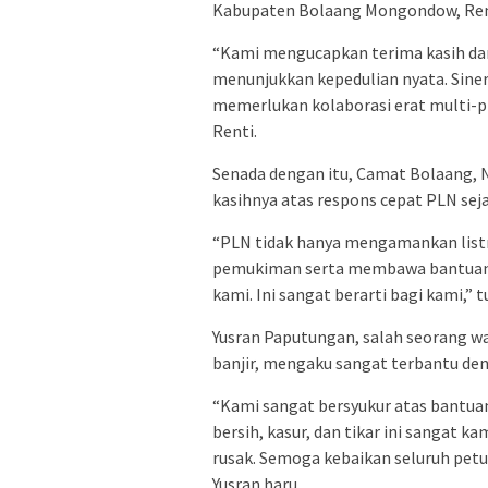
Kabupaten Bolaang Mongondow, Rent
“Kami mengucapkan terima kasih dan
menunjukkan kepedulian nyata. Sin
memerlukan kolaborasi erat multi-pi
Renti.
Senada dengan itu, Camat Bolaang, Ni
kasihnya atas respons cepat PLN sej
“PLN tidak hanya mengamankan listr
pemukiman serta membawa bantuan 
kami. Ini sangat berarti bagi kami,” t
Yusran Paputungan, salah seorang 
banjir, mengaku sangat terbantu de
“Kami sangat bersyukur atas bantuan 
bersih, kasur, dan tikar ini sangat 
rusak. Semoga kebaikan seluruh petu
Yusran haru.