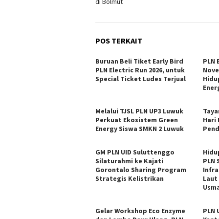
di Bolmut
POS TERKAIT
Buruan Beli Tiket Early Bird
PLN E
PLN Electric Run 2026, untuk
Nove
Special Ticket Ludes Terjual
Hidu
Ener
Melalui TJSL PLN UP3 Luwuk
Tayan
Perkuat Ekosistem Green
Hari
Energy Siswa SMKN 2 Luwuk
Pend
GM PLN UID Suluttenggo
Hidu
Silaturahmi ke Kajati
PLN 
Gorontalo Sharing Program
Infr
Strategis Kelistrikan
Laut
Usma
Gelar Workshop Eco Enzyme
PLN 