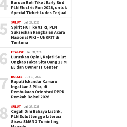
4
Buruan Beli Tiket Early Bird
PLN Electric Run 2026, untuk
Special Ticket Ludes Terjual
5
SULUT
Juli 28, 2026
Spirit HUT ke 81 RI, PLN
Sukseskan Rangkaian Acara
Nasional PIKI – UNKRIT di
Tentena
6
ETALASE
Juli 28, 2026
Luruskan Opini, Kejati Sulut
Ungkap Fakta Sita Uang 18 M
EL dan Owner IT Center
7
BOLSEL
Juli 27, 2026
Bupati Iskandar Kamaru
Ingatkan 3 Pilar, di
Pembukaan Orientasi PPPK
Pemkab Bolsel 2026
8
SULUT
Juli 27, 2026
Cegah Dini Bahaya Listrik,
PLN Suluttenggo Literasi
Siswa SMAN 3 Tuminting
Manado