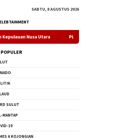
SABTU, 8 AGUSTUS 2026
ELEBTAINMENT
 Utara
PLN Manado Minta Maaf Pemadaman Bergilir di Pul
 POPULER
ULUT
ANADO
LITIK
LAUD
RD SULUT
L-MANTAP
VID-19
MES A KOJONGIAN