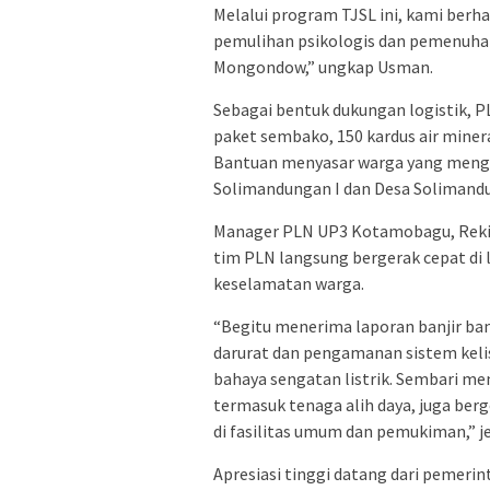
Melalui program TJSL ini, kami ber
pemulihan psikologis dan pemenuhan
Mongondow,” ungkap Usman.
Sebagai bentuk dukungan logistik,
paket sembako, 150 kardus air mineral,
Bantuan menyasar warga yang mengal
Solimandungan I dan Desa Solimandu
Manager PLN UP3 Kotamobagu, Reki 
tim PLN langsung bergerak cepat di
keselamatan warga.
“Begitu menerima laporan banjir b
darurat dan pengamanan sistem keli
bahaya sengatan listrik. Sembari m
termasuk tenaga alih daya, juga b
di fasilitas umum dan pemukiman,” je
Apresiasi tinggi datang dari pemerin