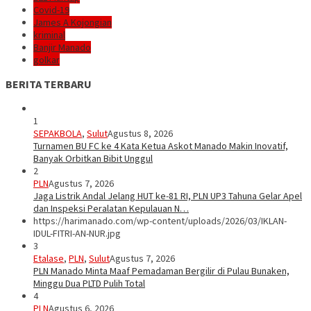
Covid-19
James A Kojongian
kriminal
Banjir Manado
golkar
BERITA TERBARU
1
SEPAKBOLA
,
Sulut
Agustus 8, 2026
Turnamen BU FC ke 4 Kata Ketua Askot Manado Makin Inovatif,
Banyak Orbitkan Bibit Unggul
2
PLN
Agustus 7, 2026
Jaga Listrik Andal Jelang HUT ke-81 RI, PLN UP3 Tahuna Gelar Apel
dan Inspeksi Peralatan Kepulauan N…
https://harimanado.com/wp-content/uploads/2026/03/IKLAN-
IDUL-FITRI-AN-NUR.jpg
3
Etalase
,
PLN
,
Sulut
Agustus 7, 2026
PLN Manado Minta Maaf Pemadaman Bergilir di Pulau Bunaken,
Minggu Dua PLTD Pulih Total
4
PLN
Agustus 6, 2026