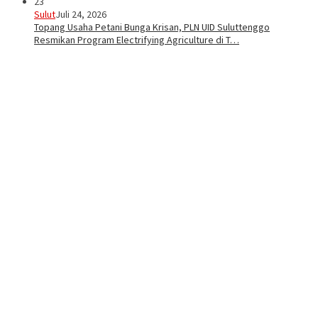
23
Sulut
Juli 24, 2026
Topang Usaha Petani Bunga Krisan, PLN UID Suluttenggo
Resmikan Program Electrifying Agriculture di T…