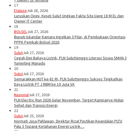
– UNKRIT di Tentena
17
Etalase
Juli 28, 2026
Luruskan Opini, Kejati Sulut Ungkap Fakta Sita Uang 18 M EL dan
Owner IT Center
18
BOLSEL
Juli 27, 2026
Bupati Iskandar Kamaru Ingatkan 3 Pilar, di Pembukaan Orientasi
PPPK Pemkab Bolsel 2026
19
Sulut
Juli 27, 2026
Cegah Dini Bahaya Listrik, PLN Suluttenggo Literasi Siswa SMAN 3
Tuminting Manado
20
Sulut
Juli 27, 2026
Semarakkan HUT ke-81 RI, PLN Suluttenggo Sukses Tingkatkan
Daya Listrik PT J RBM ke 10 Juta VA
21
Nasional
Juli 27, 2026
PLN Electric Run 2026 Gelar November, Target Kampanye Hidup
Sehat dan Transisi Energi
22
Sulut
Juli 25, 2026
Hormati Jasa Pahlawan, Direktur Rizal Pastikan Keandalan PLTU
Palu 3 Topang Ketahanan Energi Listrik…