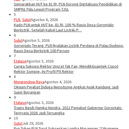
Semarakkan HUT ke 81 RI, PLN Dorong Digitalisasi Pendidikan di
SMPN1 Palu Lewat Program TJSL
5
PLN
,
Sulut
Agustus 6, 2026
Kado PLN untuk HUT ke- 81 RI, 100 % Rasio Desa Gorontalo
Berlistrik, Setelah Kabel Laut Listriki P…
6
Sulut
Agustus 5, 2026
Gorontalo Terang. PLN Nyalakan Listrik Perdana di Pulau Dudepo,
Rasio Desa Berlistrik 100 Persen
7
Etalase
Agustus 5, 2026
Curiga Suksesi Rektor Unsrat Tak Fair, Mendiktisaintek Copot
Rektor Sompie, Ini Profil Plt Rektor
8
Mongondow Raya
Agustus 4, 2026
Oknum Pejabat Diduga Nepotisme Angkat Anak Kandung Jadi
Supir Bayangan
9
Etalase
Agustus 3, 2026
Tragis Nasib Hamka Hendra, 2022 Penjabat Gubernur Gorontalo.
Ternyata 2026 Jadi Tersangka
10
Sulut
Juli 29, 2026
Puji Tuhan PLN Turut Sukseskan Lomba Masamper “Oikumene