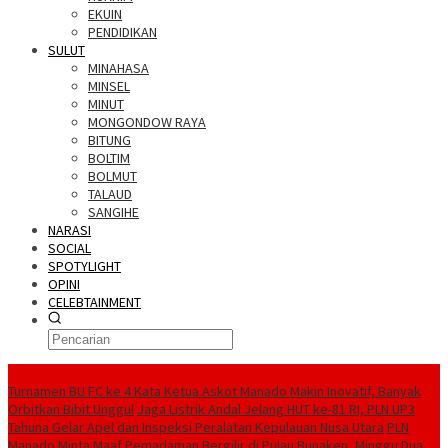
EKUIN
PENDIDIKAN
SULUT
MINAHASA
MINSEL
MINUT
MONGONDOW RAYA
BITUNG
BOLTIM
BOLMUT
TALAUD
SANGIHE
NARASI
SOCIAL
SPOTYLIGHT
OPINI
CELEBTAINMENT
BERITA TERBARU
Turnamen BU FC ke 4 Kata Ketua Askot Manado Makin Inovatif, Banyak
Orbitkan Bibit Unggul
Jaga Listrik Andal Jelang HUT ke-81 RI, PLN UP3
Tahuna Gelar Apel dan Inspeksi Peralatan Kepulauan Nusa Utara
PLN
Manado Minta Maaf Pemadaman Bergilir di Pulau Bunaken, Minggu Dua