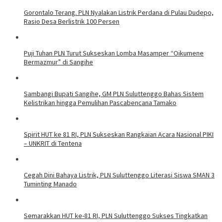
Gorontalo Terang. PLN Nyalakan Listrik Perdana di Pulau Dudepo,
Rasio Desa Berlistrik 100 Persen
Puji Tuhan PLN Turut Sukseskan Lomba Masamper “Oikumene
Bermazmur” di Sangihe
Sambangi Bupati Sangihe, GM PLN Suluttenggo Bahas Sistem
Kelistrikan hingga Pemulihan Pascabencana Tamako
Spirit HUT ke 81 RI, PLN Sukseskan Rangkaian Acara Nasional PIKI
– UNKRIT di Tentena
Cegah Dini Bahaya Listrik, PLN Suluttenggo Literasi Siswa SMAN 3
Tuminting Manado
Semarakkan HUT ke-81 RI, PLN Suluttenggo Sukses Tingkatkan