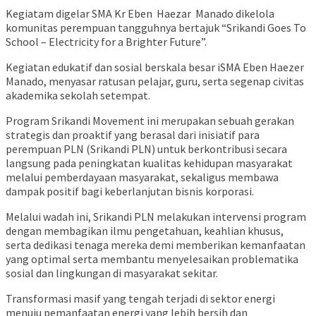
Kegiatam digelar SMA Kr Eben Haezar Manado dikelola
komunitas perempuan tangguhnya bertajuk “Srikandi Goes To
School – Electricity for a Brighter Future”.
Kegiatan edukatif dan sosial berskala besar iSMA Eben Haezer
Manado, menyasar ratusan pelajar, guru, serta segenap civitas
akademika sekolah setempat.
Program Srikandi Movement ini merupakan sebuah gerakan
strategis dan proaktif yang berasal dari inisiatif para
perempuan PLN (Srikandi PLN) untuk berkontribusi secara
langsung pada peningkatan kualitas kehidupan masyarakat
melalui pemberdayaan masyarakat, sekaligus membawa
dampak positif bagi keberlanjutan bisnis korporasi.
Melalui wadah ini, Srikandi PLN melakukan intervensi program
dengan membagikan ilmu pengetahuan, keahlian khusus,
serta dedikasi tenaga mereka demi memberikan kemanfaatan
yang optimal serta membantu menyelesaikan problematika
sosial dan lingkungan di masyarakat sekitar.
Transformasi masif yang tengah terjadi di sektor energi
menuju pemanfaatan energi yang lebih bersih dan