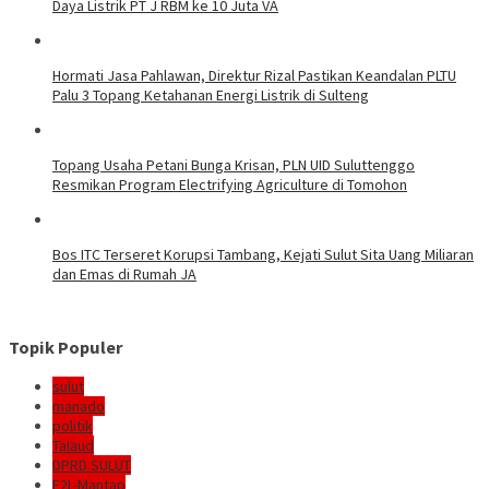
Daya Listrik PT J RBM ke 10 Juta VA
Hormati Jasa Pahlawan, Direktur Rizal Pastikan Keandalan PLTU
Palu 3 Topang Ketahanan Energi Listrik di Sulteng
Topang Usaha Petani Bunga Krisan, PLN UID Suluttenggo
Resmikan Program Electrifying Agriculture di Tomohon
Bos ITC Terseret Korupsi Tambang, Kejati Sulut Sita Uang Miliaran
dan Emas di Rumah JA
Topik Populer
sulut
manado
politik
Talaud
DPRD SULUT
E2L-Mantap