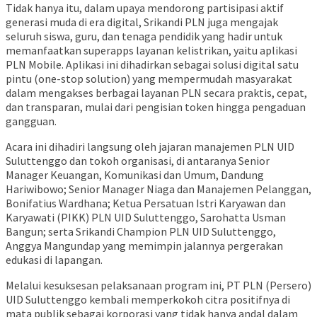
Tidak hanya itu, dalam upaya mendorong partisipasi aktif
generasi muda di era digital, Srikandi PLN juga mengajak
seluruh siswa, guru, dan tenaga pendidik yang hadir untuk
memanfaatkan superapps layanan kelistrikan, yaitu aplikasi
PLN Mobile. Aplikasi ini dihadirkan sebagai solusi digital satu
pintu (one-stop solution) yang mempermudah masyarakat
dalam mengakses berbagai layanan PLN secara praktis, cepat,
dan transparan, mulai dari pengisian token hingga pengaduan
gangguan.
Acara ini dihadiri langsung oleh jajaran manajemen PLN UID
Suluttenggo dan tokoh organisasi, di antaranya Senior
Manager Keuangan, Komunikasi dan Umum, Dandung
Hariwibowo; Senior Manager Niaga dan Manajemen Pelanggan,
Bonifatius Wardhana; Ketua Persatuan Istri Karyawan dan
Karyawati (PIKK) PLN UID Suluttenggo, Sarohatta Usman
Bangun; serta Srikandi Champion PLN UID Suluttenggo,
Anggya Mangundap yang memimpin jalannya pergerakan
edukasi di lapangan.
Melalui kesuksesan pelaksanaan program ini, PT PLN (Persero)
UID Suluttenggo kembali memperkokoh citra positifnya di
mata publik sebagai korporasi yang tidak hanya andal dalam