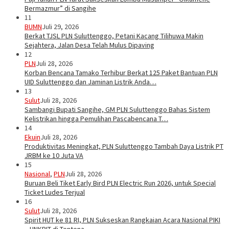
Bermazmur” di Sangihe
11
BUMN
Juli 29, 2026
Berkat TJSL PLN Suluttenggo, Petani Kacang Tilihuwa Makin
Sejahtera, Jalan Desa Telah Mulus Dipaving
12
PLN
Juli 28, 2026
Korban Bencana Tamako Terhibur Berkat 125 Paket Bantuan PLN
UID Suluttenggo dan Jaminan Listrik Anda…
13
Sulut
Juli 28, 2026
Sambangi Bupati Sangihe, GM PLN Suluttenggo Bahas Sistem
Kelistrikan hingga Pemulihan Pascabencana T…
14
Ekuin
Juli 28, 2026
Produktivitas Meningkat, PLN Suluttenggo Tambah Daya Listrik PT
JRBM ke 10 Juta VA
15
Nasional
,
PLN
Juli 28, 2026
Buruan Beli Tiket Early Bird PLN Electric Run 2026, untuk Special
Ticket Ludes Terjual
16
Sulut
Juli 28, 2026
Spirit HUT ke 81 RI, PLN Sukseskan Rangkaian Acara Nasional PIKI