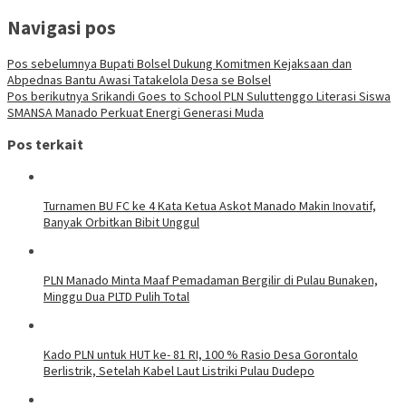
Navigasi pos
Pos sebelumnya
Bupati Bolsel Dukung Komitmen Kejaksaan dan
Abpednas Bantu Awasi Tatakelola Desa se Bolsel
Pos berikutnya
Srikandi Goes to School PLN Suluttenggo Literasi Siswa
SMANSA Manado Perkuat Energi Generasi Muda
Pos terkait
Turnamen BU FC ke 4 Kata Ketua Askot Manado Makin Inovatif,
Banyak Orbitkan Bibit Unggul
PLN Manado Minta Maaf Pemadaman Bergilir di Pulau Bunaken,
Minggu Dua PLTD Pulih Total
Kado PLN untuk HUT ke- 81 RI, 100 % Rasio Desa Gorontalo
Berlistrik, Setelah Kabel Laut Listriki Pulau Dudepo