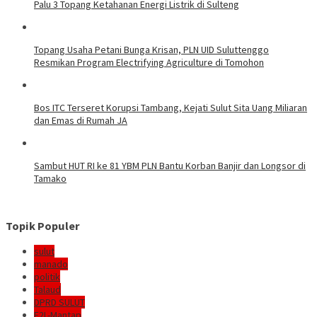
Palu 3 Topang Ketahanan Energi Listrik di Sulteng
Topang Usaha Petani Bunga Krisan, PLN UID Suluttenggo
Resmikan Program Electrifying Agriculture di Tomohon
Bos ITC Terseret Korupsi Tambang, Kejati Sulut Sita Uang Miliaran
dan Emas di Rumah JA
Sambut HUT RI ke 81 YBM PLN Bantu Korban Banjir dan Longsor di
Tamako
Topik Populer
sulut
manado
politik
Talaud
DPRD SULUT
E2L-Mantap