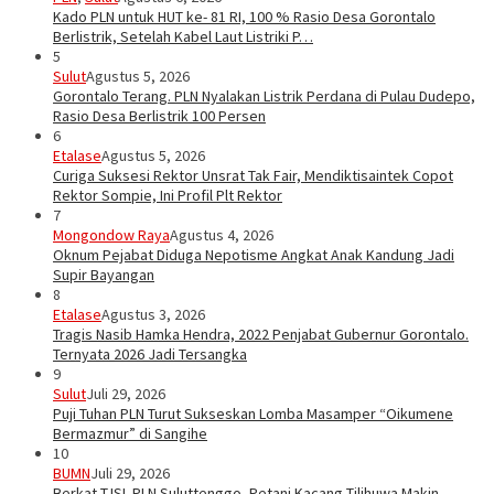
Kado PLN untuk HUT ke- 81 RI, 100 % Rasio Desa Gorontalo
Berlistrik, Setelah Kabel Laut Listriki P…
5
Sulut
Agustus 5, 2026
Gorontalo Terang. PLN Nyalakan Listrik Perdana di Pulau Dudepo,
Rasio Desa Berlistrik 100 Persen
6
Etalase
Agustus 5, 2026
Curiga Suksesi Rektor Unsrat Tak Fair, Mendiktisaintek Copot
Rektor Sompie, Ini Profil Plt Rektor
7
Mongondow Raya
Agustus 4, 2026
Oknum Pejabat Diduga Nepotisme Angkat Anak Kandung Jadi
Supir Bayangan
8
Etalase
Agustus 3, 2026
Tragis Nasib Hamka Hendra, 2022 Penjabat Gubernur Gorontalo.
Ternyata 2026 Jadi Tersangka
9
Sulut
Juli 29, 2026
Puji Tuhan PLN Turut Sukseskan Lomba Masamper “Oikumene
Bermazmur” di Sangihe
10
BUMN
Juli 29, 2026
Berkat TJSL PLN Suluttenggo, Petani Kacang Tilihuwa Makin