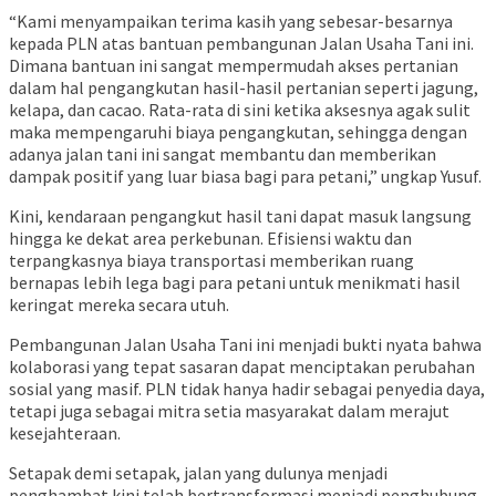
“Kami menyampaikan terima kasih yang sebesar-besarnya
kepada PLN atas bantuan pembangunan Jalan Usaha Tani ini.
Dimana bantuan ini sangat mempermudah akses pertanian
dalam hal pengangkutan hasil-hasil pertanian seperti jagung,
kelapa, dan cacao. Rata-rata di sini ketika aksesnya agak sulit
maka mempengaruhi biaya pengangkutan, sehingga dengan
adanya jalan tani ini sangat membantu dan memberikan
dampak positif yang luar biasa bagi para petani,” ungkap Yusuf.
Kini, kendaraan pengangkut hasil tani dapat masuk langsung
hingga ke dekat area perkebunan. Efisiensi waktu dan
terpangkasnya biaya transportasi memberikan ruang
bernapas lebih lega bagi para petani untuk menikmati hasil
keringat mereka secara utuh.
Pembangunan Jalan Usaha Tani ini menjadi bukti nyata bahwa
kolaborasi yang tepat sasaran dapat menciptakan perubahan
sosial yang masif. PLN tidak hanya hadir sebagai penyedia daya,
tetapi juga sebagai mitra setia masyarakat dalam merajut
kesejahteraan.
Setapak demi setapak, jalan yang dulunya menjadi
penghambat kini telah bertransformasi menjadi penghubung.