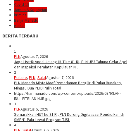
Covid-19
James A Kojongian
kriminal
Banjir Manado
golkar
BERITA TERBARU
1
PLN
Agustus 7, 2026
Jaga Listrik Andal Jelang HUT ke-81 RI, PLN UP3 Tahuna Gelar Apel
dan Inspeksi Peralatan Kepulauan N…
2
Etalase
,
PLN
,
Sulut
Agustus 7, 2026
PLN Manado Minta Maaf Pemadaman Bergilir di Pulau Bunaken,
Minggu Dua PLTD Pulih Total
https://harimanado.com/wp-content/uploads/2026/03/IKLAN-
IDUL-FITRI-AN-NUR.jpg
3
PLN
Agustus 6, 2026
Semarakkan HUT ke 81 RI, PLN Dorong Digitalisasi Pendidikan di
SMPN1 Palu Lewat Program TJSL
4
PLN
,
Sulut
Agustus 6, 2026