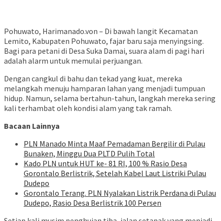
Pohuwato, Harimanado.von – Di bawah langit Kecamatan
Lemito, Kabupaten Pohuwato, fajar baru saja menyingsing.
Bagi para petani di Desa Suka Damai, suara alam di pagi hari
adalah alarm untuk memulai perjuangan.
Dengan cangkul di bahu dan tekad yang kuat, mereka
melangkah menuju hamparan lahan yang menjadi tumpuan
hidup. Namun, selama bertahun-tahun, langkah mereka sering
kali terhambat oleh kondisi alam yang tak ramah.
Bacaan Lainnya
PLN Manado Minta Maaf Pemadaman Bergilir di Pulau
Bunaken, Minggu Dua PLTD Pulih Total
Kado PLN untuk HUT ke- 81 RI, 100 % Rasio Desa
Gorontalo Berlistrik, Setelah Kabel Laut Listriki Pulau
Dudepo
Gorontalo Terang. PLN Nyalakan Listrik Perdana di Pulau
Dudepo, Rasio Desa Berlistrik 100 Persen
Setiap kali musim penghujan tiba, jalan setapak yang menjadi