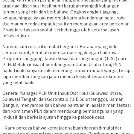
urat nadi distribusi hasil bumi berubah menjadi kubangan
lumpur yang licin dan berbahaya. Ongkos angkut jagung,
kelapa, hingga kakao melonjak karena kendaraan pelat roda
dua maupun roda empat kesulitan menjangkau area pertanian.
Produktivitas pun seolah terbelenggu oleh keterbatasan
infrastruktur.
Namun, kini cerita itu mulai berganti. Harapan yang dulu
sempat surut, kembali merekah seiring dengan hadirnya
Program Tanggung Jawab Sosial dan Lingkungan (TJSL) dari
PLN. Melalui inisiatif pembangunan Jalan Usaha Tani, PLN
hadir tidak hanya untuk menerangi rumah-rumah warga, tetapi
juga membentangkan jalan menuju kesejahteraan ekonomi
yang lebih baik.
General Manager PLN Unit Induk Distribusi Sulawesi Utara,
Sulawesi Tengah, dan Gorontalo (UID Suluttenggo), Usman
Bangun, menyampaikan bahwa bantuan ini adalah manifestasi
dari komitmen PLN dalam mendukung pembangunan yang
inklusif dan berkelanjutan hingga ke pelosok desa.
“Kami percaya bahwa kemajuan sebuah daerah dimulai dari
penguatan ekonomi masyarakat desanya. Pembangunan Jalan