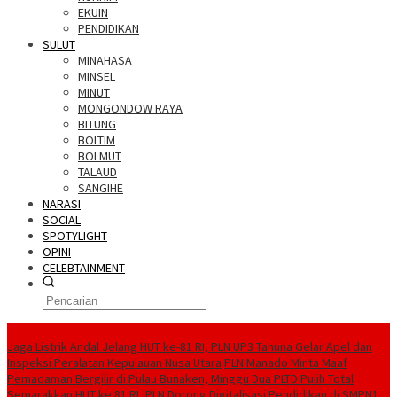
EKUIN
PENDIDIKAN
SULUT
MINAHASA
MINSEL
MINUT
MONGONDOW RAYA
BITUNG
BOLTIM
BOLMUT
TALAUD
SANGIHE
NARASI
SOCIAL
SPOTYLIGHT
OPINI
CELEBTAINMENT
BERITA TERBARU
Jaga Listrik Andal Jelang HUT ke-81 RI, PLN UP3 Tahuna Gelar Apel dan
Inspeksi Peralatan Kepulauan Nusa Utara
PLN Manado Minta Maaf
Pemadaman Bergilir di Pulau Bunaken, Minggu Dua PLTD Pulih Total
Semarakkan HUT ke 81 RI, PLN Dorong Digitalisasi Pendidikan di SMPN1