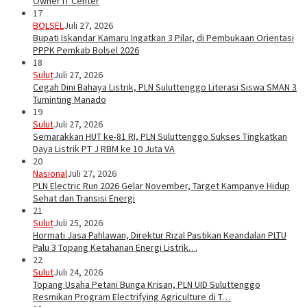
Owner IT Center
17
BOLSEL
Juli 27, 2026
Bupati Iskandar Kamaru Ingatkan 3 Pilar, di Pembukaan Orientasi
PPPK Pemkab Bolsel 2026
18
Sulut
Juli 27, 2026
Cegah Dini Bahaya Listrik, PLN Suluttenggo Literasi Siswa SMAN 3
Tuminting Manado
19
Sulut
Juli 27, 2026
Semarakkan HUT ke-81 RI, PLN Suluttenggo Sukses Tingkatkan
Daya Listrik PT J RBM ke 10 Juta VA
20
Nasional
Juli 27, 2026
PLN Electric Run 2026 Gelar November, Target Kampanye Hidup
Sehat dan Transisi Energi
21
Sulut
Juli 25, 2026
Hormati Jasa Pahlawan, Direktur Rizal Pastikan Keandalan PLTU
Palu 3 Topang Ketahanan Energi Listrik…
22
Sulut
Juli 24, 2026
Topang Usaha Petani Bunga Krisan, PLN UID Suluttenggo
Resmikan Program Electrifying Agriculture di T…