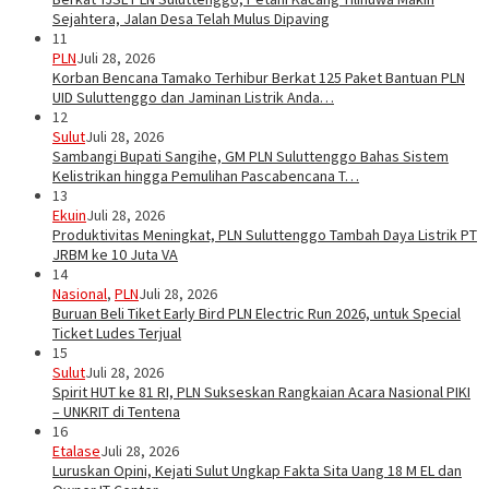
Sejahtera, Jalan Desa Telah Mulus Dipaving
11
PLN
Juli 28, 2026
Korban Bencana Tamako Terhibur Berkat 125 Paket Bantuan PLN
UID Suluttenggo dan Jaminan Listrik Anda…
12
Sulut
Juli 28, 2026
Sambangi Bupati Sangihe, GM PLN Suluttenggo Bahas Sistem
Kelistrikan hingga Pemulihan Pascabencana T…
13
Ekuin
Juli 28, 2026
Produktivitas Meningkat, PLN Suluttenggo Tambah Daya Listrik PT
JRBM ke 10 Juta VA
14
Nasional
,
PLN
Juli 28, 2026
Buruan Beli Tiket Early Bird PLN Electric Run 2026, untuk Special
Ticket Ludes Terjual
15
Sulut
Juli 28, 2026
Spirit HUT ke 81 RI, PLN Sukseskan Rangkaian Acara Nasional PIKI
– UNKRIT di Tentena
16
Etalase
Juli 28, 2026
Luruskan Opini, Kejati Sulut Ungkap Fakta Sita Uang 18 M EL dan