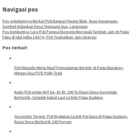
Navigasi pos
Pos sebelumnya
Berkat PLN Bangun Paving Blok, Ruas Kasamaan–
Sembel Hidupkan Desa Tempang Dua, Langowan
Pos berikutnya
Cara PLN Pompa Ekonomi Morowali Tambah Jam di Pulau
Paku di Idul Adha 1447 H, PLN Tingkatkan Jam Operasi
Pos terkait
PLN Manado Minta Maaf Pemadaman Bergilir di Pulau Bunaken,
Minggu Dua PLTD Pulih Total
Kado PLN untuk HUT ke- 81 RI, 100 % Rasio Desa Gorontalo
Berlistrik, Setelah Kabel Laut Listriki Pulau Dudepo
Gorontalo Terang. PLN Nyalakan Listrik Perdana di Pulau Dudepo,
Rasio Desa Berlistrik 100 Persen