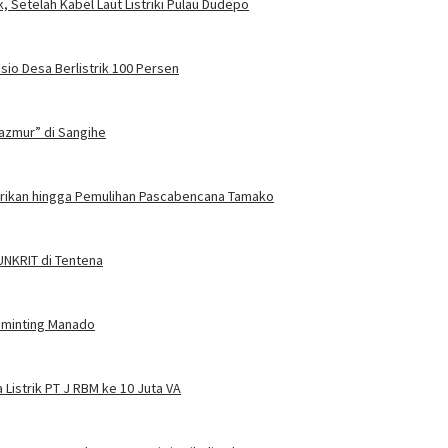
, Setelah Kabel Laut Listriki Pulau Dudepo
sio Desa Berlistrik 100 Persen
azmur” di Sangihe
trikan hingga Pemulihan Pascabencana Tamako
 UNKRIT di Tentena
Tuminting Manado
Listrik PT J RBM ke 10 Juta VA