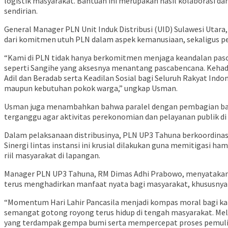
logistik masyarakat. Bantuan ini merupakan hasil kolaborasi 
sendirian.
General Manager PLN Unit Induk Distribusi (UID) Sulawesi Uta
dari komitmen utuh PLN dalam aspek kemanusiaan, sekaligus peng
“Kami di PLN tidak hanya berkomitmen menjaga keandalan pasok
seperti Sangihe yang aksesnya menantang pascabencana. Kehad
Adil dan Beradab serta Keadilan Sosial bagi Seluruh Rakyat Ind
maupun kebutuhan pokok warga,” ungkap Usman.
Usman juga menambahkan bahwa paralel dengan pembagian bantua
terganggu agar aktivitas perekonomian dan pelayanan publik di
Dalam pelaksanaan distribusinya, PLN UP3 Tahuna berkoordina
Sinergi lintas instansi ini krusial dilakukan guna memitigasi h
riil masyarakat di lapangan.
Manager PLN UP3 Tahuna, RM Dimas Adhi Prabowo, menyatakan ba
terus menghadirkan manfaat nyata bagi masyarakat, khususnya 
“Momentum Hari Lahir Pancasila menjadi kompas moral bagi kam
semangat gotong royong terus hidup di tengah masyarakat. Mela
yang terdampak gempa bumi serta mempercepat proses pemulihan