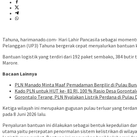
Tahuna, harimanado.com- Hari Lahir Pancasila sebagai moment
Pelanggan (UP3) Tahuna bergerak cepat menyalurkan bantuan 
Bantuan logistik yang terdiri dari 192 paket sembako, 384 buti
Marore.
Bacaan Lainnya
PLN Manado Minta Maaf Pemadaman Bergilir di Pulau Buna
Kado PLN untuk HUT ke- 81 RI, 100 % Rasio Desa Gorontalo 
Gorontalo Terang. PLN Nyalakan Listrik Perdana di Pulau D
Ketiga wilayah ini merupakan gugusan pulau terluar yang terd
pada 8 Juni 2026 lalu.
Penyaluran bantuan ini dilakukan sebagai bentuk kepedulian d
utama yaitu percepatan penormalan sistem kelistrikan di wil