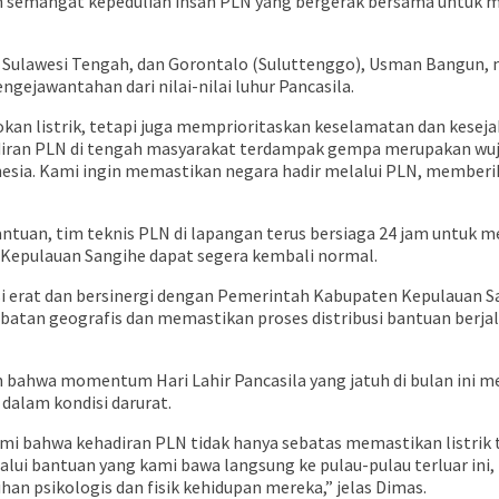
dan semangat kepedulian insan PLN yang bergerak bersama untuk
ra, Sulawesi Tengah, dan Gorontalo (Suluttenggo), Usman Bangun
ejawantahan dari nilai-nilai luhur Pancasila.
an listrik, tetapi juga memprioritaskan keselamatan dan keseja
iran PLN di tengah masyarakat terdampak gempa merupakan wujud 
onesia. Kami ingin memastikan negara hadir melalui PLN, memberik
n, tim teknis PLN di lapangan terus bersiaga 24 jam untuk mem
 Kepulauan Sangihe dapat segera kembali normal.
si erat dan bersinergi dengan Pemerintah Kabupaten Kepulauan 
ambatan geografis dan memastikan proses distribusi bantuan berja
hwa momentum Hari Lahir Pancasila yang jatuh di bulan ini menj
dalam kondisi darurat.
i bahwa kehadiran PLN tidak hanya sebatas memastikan listrik t
lui bantuan yang kami bawa langsung ke pulau-pulau terluar ini
 psikologis dan fisik kehidupan mereka,” jelas Dimas.