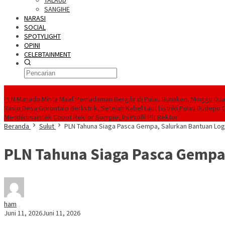
TALAUD
SANGIHE
NARASI
SOCIAL
SPOTYLIGHT
OPINI
CELEBTAINMENT
BERITA TERBARU
PLN Manado Minta Maaf Pemadaman Bergilir di Pulau Bunaken, Minggu Dua 
Rasio Desa Gorontalo Berlistrik, Setelah Kabel Laut Listriki Pulau Dudepo
Mendiktisaintek Copot Rektor Sompie, Ini Profil Plt Rektor
Beranda
Sulut
PLN Tahuna Siaga Pasca Gempa, Salurkan Bantuan Logi
PLN Tahuna Siaga Pasca Gempa,
ham
Juni 11, 2026
Juni 11, 2026