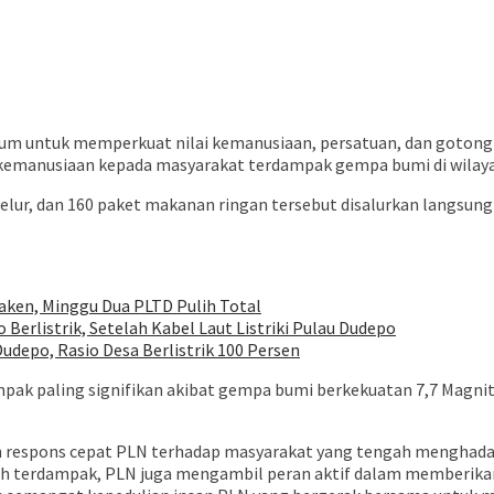
um untuk memperkuat nilai kemanusiaan, persatuan, dan gotong 
kemanusiaan kepada masyarakat terdampak gempa bumi di wilaya
r telur, dan 160 paket makanan ringan tersebut disalurkan langsu
ken, Minggu Dua PLTD Pulih Total
Berlistrik, Setelah Kabel Laut Listriki Pulau Dudepo
udepo, Rasio Desa Berlistrik 100 Persen
ampak paling signifikan akibat gempa bumi berkekuatan 7,7 Mag
an respons cepat PLN terhadap masyarakat yang tengah menghadap
ayah terdampak, PLN juga mengambil peran aktif dalam memberi