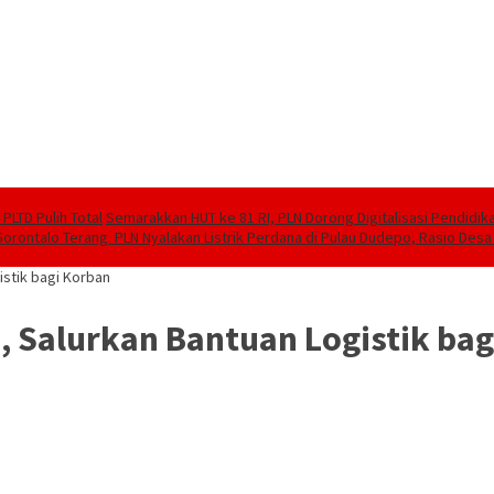
PLTD Pulih Total
Semarakkan HUT ke 81 RI, PLN Dorong Digitalisasi Pendidi
Gorontalo Terang. PLN Nyalakan Listrik Perdana di Pulau Dudepo, Rasio Desa 
stik bagi Korban
 Salurkan Bantuan Logistik bag