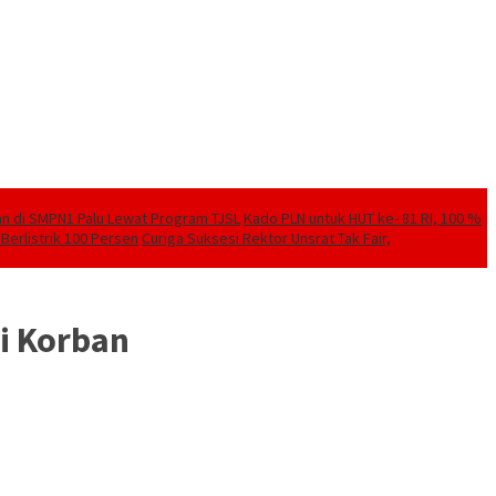
kan di SMPN1 Palu Lewat Program TJSL
Kado PLN untuk HUT ke- 81 RI, 100 %
Berlistrik 100 Persen
Curiga Suksesi Rektor Unsrat Tak Fair,
i Korban