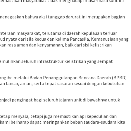
 memastikan masyarakat tidak menghadapi masa-masa sulit ini
, menegaskan bahwa aksi tanggap darurat ini merupakan bagian
hteraan masyarakat, terutama di daerah kepulauan terluar
nyata dari sila kedua dan kelima Pancasila, Kemanusiaan yang
an rasa aman dan kenyamanan, baik dari sisi kelistrikan
ulihkan seluruh infrastruktur kelistrikan yang sempat
Sangihe melalui Badan Penanggulangan Bencana Daerah (BPBD).
lan lancar, aman, serta tepat sasaran sesuai dengan kebutuhan
adi pengingat bagi seluruh jajaran unit di bawahnya untuk
etap menyala, tetapi juga memastikan api kepedulian dan
, kami berharap dapat meringankan beban saudara-saudara kita