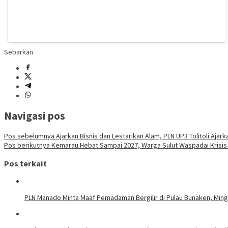
Sebarkan
Navigasi pos
Pos sebelumnya
Ajarkan Bisnis dan Lestarikan Alam, PLN UP3 Tolitoli A
Pos berikutnya
Kemarau Hebat Sampai 2027, Warga Sulut Waspadai Krisis 
Pos terkait
PLN Manado Minta Maaf Pemadaman Bergilir di Pulau Bunaken, Mingg