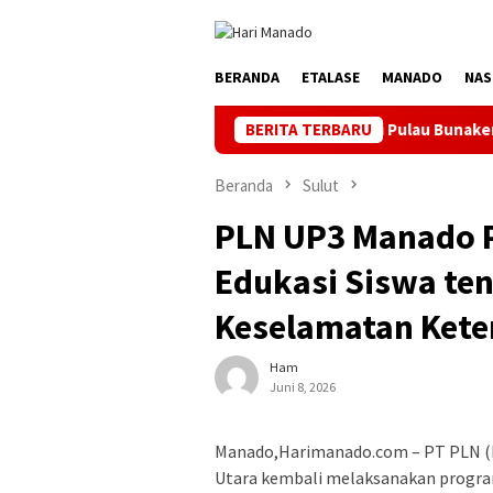
Loncat
ke
konten
BERANDA
ETALASE
MANADO
NAS
nta Maaf Pemadaman Bergilir di Pulau Bunaken, Minggu Dua PLTD
BERITA TERBARU
Beranda
Sulut
PLN UP3 Manado P
Edukasi Siswa ten
Keselamatan Kete
Ham
Juni 8, 2026
Manado,Harimanado.com – PT PLN (P
Utara kembali melaksanakan program