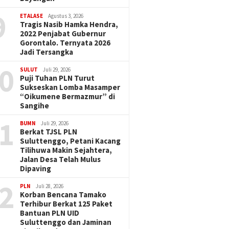
9
ETALASE
Agustus 3, 2026
Tragis Nasib Hamka Hendra,
2022 Penjabat Gubernur
Gorontalo. Ternyata 2026
Jadi Tersangka
0
SULUT
Juli 29, 2026
Puji Tuhan PLN Turut
Sukseskan Lomba Masamper
“Oikumene Bermazmur” di
Sangihe
1
BUMN
Juli 29, 2026
Berkat TJSL PLN
Suluttenggo, Petani Kacang
Tilihuwa Makin Sejahtera,
Jalan Desa Telah Mulus
Dipaving
2
PLN
Juli 28, 2026
Korban Bencana Tamako
Terhibur Berkat 125 Paket
Bantuan PLN UID
Suluttenggo dan Jaminan