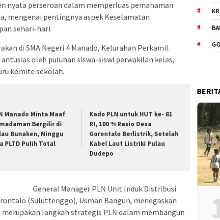
men nyata perseroan dalam memperluas pemahaman
KR
da, mengenai pentingnya aspek Keselamatan
BA
an sehari-hari.
GO
arakan di SMA Negeri 4 Manado, Kelurahan Perkamil.
n antusias oleh puluhan siswa-siswi perwakilan kelas,
guru komite sekolah.
BERIT
N Manado Minta Maaf
Kado PLN untuk HUT ke- 81
madaman Bergilir di
RI, 100 % Rasio Desa
lau Bunaken, Minggu
Gorontalo Berlistrik, Setelah
a PLTD Pulih Total
Kabel Laut Listriki Pulau
Dudepo
General Manager PLN Unit Induk Distribusi
Gorontalo (Suluttenggo), Usman Bangun, menegaskan
kan merupakan langkah strategis PLN dalam membangun