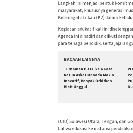
Langkah ini menjadi bentuk komit
masyarakat, khususnya generasi mu
Ketenagalistrikan (K2) dalam kehidup
Kegiatan edukatif kali ini diselengg
Agenda ini dihadiri dan diikuti denga
para tenaga pendidik, serta jajaran 
BACAAN LAINNYA
Turnamen BU FC ke 4 Kata
PL
Ketua Askot Manado Makin
Pe
Inovatif, Banyak Orbitkan
Pu
Bibit Unggul
Du
(UID) Sulawesi Utara, Tengah, dan 
bahwa edukasi ke instansi pendidi