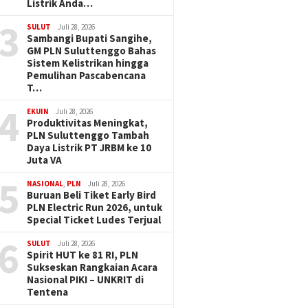
Listrik Anda…
3
SULUT
Juli 28, 2026
Sambangi Bupati Sangihe,
GM PLN Suluttenggo Bahas
Sistem Kelistrikan hingga
Pemulihan Pascabencana
T…
4
EKUIN
Juli 28, 2026
Produktivitas Meningkat,
PLN Suluttenggo Tambah
Daya Listrik PT JRBM ke 10
Juta VA
5
NASIONAL
,
PLN
Juli 28, 2026
Buruan Beli Tiket Early Bird
PLN Electric Run 2026, untuk
Special Ticket Ludes Terjual
6
SULUT
Juli 28, 2026
Spirit HUT ke 81 RI, PLN
Sukseskan Rangkaian Acara
Nasional PIKI – UNKRIT di
Tentena