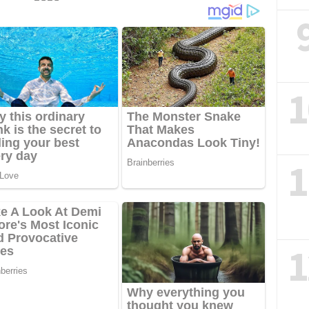
1
1
1