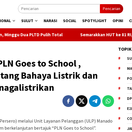
Pencarian
IONAL
SULUT
NARASI
SOCIAL
SPOTYLIGHT
OPINI
C
 Pulih Total
Semarakkan HUT ke 81 RI, PLN Dorong Digit
TOPIK
S
LN Goes to School ,
M
tang Bahaya Listrik dan
PO
nagalistrikan
TA
DP
E2
CO
ersero) melalui Unit Layanan Pelanggan (ULP) Manado
 berkelanjutan bertajuk “PLN Goes to School”.
JA