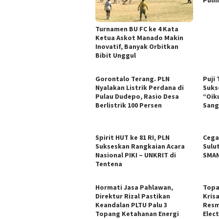
Turnamen BU FC ke 4 Kata
Ketua Askot Manado Makin
Inovatif, Banyak Orbitkan
Bibit Unggul
Gorontalo Terang. PLN
Puji
Nyalakan Listrik Perdana di
Suks
Pulau Dudepo, Rasio Desa
“Oik
Berlistrik 100 Persen
Sang
Spirit HUT ke 81 RI, PLN
Cega
Sukseskan Rangkaian Acara
Sulu
Nasional PIKI – UNKRIT di
SMAN
Tentena
Hormati Jasa Pahlawan,
Topa
Direktur Rizal Pastikan
Kris
Keandalan PLTU Palu 3
Resm
Topang Ketahanan Energi
Elect