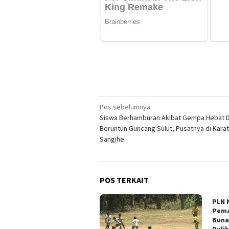
Navigasi
Pos sebelumnya
Siswa Berhamburan Akibat Gempa Hebat D
pos
Beruntun Guncang Sulut, Pusatnya di Kara
Sangihe
POS TERKAIT
PLN 
Pema
Buna
Pulih