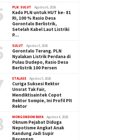
5
PLN
,
SULUT
Agustus 6, 2026
Kado PLN untuk HUT ke- 81
RI, 100 % Rasio Desa
Gorontalo Berlistrik,
Setelah Kabel Laut Listriki
P…
6
SULUT
Agustus 5, 2026
Gorontalo Terang. PLN
Nyalakan Listrik Perdana di
Pulau Dudepo, Rasio Desa
Berlistrik 100 Persen
7
ETALASE
Agustus 5, 2026
Curiga Suksesi Rektor
Unsrat Tak Fair,
Mendiktisaintek Copot
Rektor Sompie, Ini Profil Plt
Rektor
8
MONGONDOW RAYA
Agustus 4, 2026
Oknum Pejabat Diduga
Nepotisme Angkat Anak
Kandung Jadi Supir
Bayangan