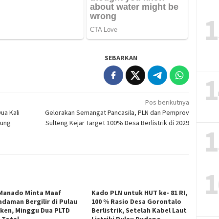
1
SEBARKAN
1
Pos berikutnya
ua Kali
Gelorakan Semangat Pancasila, PLN dan Pemprov
tung
Sulteng Kejar Target 100% Desa Berlistrik di 2029
1
1
Manado Minta Maaf
Kado PLN untuk HUT ke- 81 RI,
daman Bergilir di Pulau
100 % Rasio Desa Gorontalo
ken, Minggu Dua PLTD
Berlistrik, Setelah Kabel Laut
 Total
Listriki Pulau Dudepo