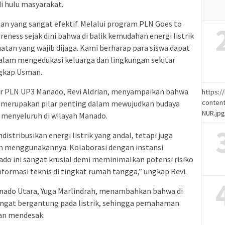
i hulu masyarakat.
an yang sangat efektif. Melalui program PLN Goes to
ness sejak dini bahwa di balik kemudahan energi listrik
atan yang wajib dijaga. Kami berharap para siswa dapat
lam mengedukasi keluarga dan lingkungan sekitar
ngkap Usman.
er PLN UP3 Manado, Revi Aldrian, menyampaikan bahwa
https:
content
h merupakan pilar penting dalam mewujudkan budaya
NUR.jp
 menyeluruh di wilayah Manado.
tribusikan energi listrik yang andal, tetapi juga
 menggunakannya. Kolaborasi dengan instansi
ado ini sangat krusial demi meminimalkan potensi risiko
nformasi teknis di tingkat rumah tangga,” ungkap Revi.
nado Utara, Yuga Marlindrah, menambahkan bahwa di
 sangat bergantung pada listrik, sehingga pemahaman
ian mendesak.