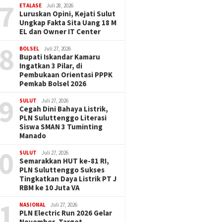
7
ETALASE
Juli 28, 2026
Luruskan Opini, Kejati Sulut
Ungkap Fakta Sita Uang 18 M
EL dan Owner IT Center
8
BOLSEL
Juli 27, 2026
Bupati Iskandar Kamaru
Ingatkan 3 Pilar, di
Pembukaan Orientasi PPPK
Pemkab Bolsel 2026
9
SULUT
Juli 27, 2026
Cegah Dini Bahaya Listrik,
PLN Suluttenggo Literasi
Siswa SMAN 3 Tuminting
Manado
0
SULUT
Juli 27, 2026
Semarakkan HUT ke-81 RI,
PLN Suluttenggo Sukses
Tingkatkan Daya Listrik PT J
RBM ke 10 Juta VA
1
NASIONAL
Juli 27, 2026
PLN Electric Run 2026 Gelar
November, Target