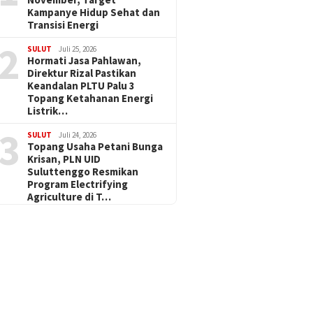
Kampanye Hidup Sehat dan
Transisi Energi
2
SULUT
Juli 25, 2026
Hormati Jasa Pahlawan,
Direktur Rizal Pastikan
Keandalan PLTU Palu 3
Topang Ketahanan Energi
Listrik…
3
SULUT
Juli 24, 2026
Topang Usaha Petani Bunga
Krisan, PLN UID
Suluttenggo Resmikan
Program Electrifying
Agriculture di T…