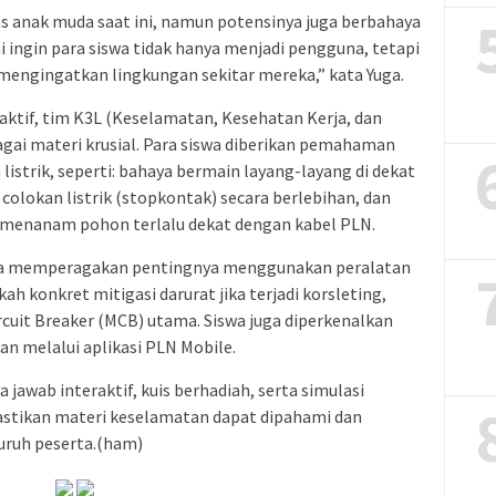
tas anak muda saat ini, namun potensinya juga berbahaya
kami ingin para siswa tidak hanya menjadi pengguna, tetapi
mengingatkan lingkungan sekitar mereka,” kata Yuga.
aktif, tim K3L (Keselamatan, Kesehatan Kerja, dan
i materi krusial. Para siswa diberikan pemahaman
strik, seperti: bahaya bermain layang-layang di dekat
colokan listrik (stopkontak) secara berlebihan, dan
 menanam pohon terlalu dekat dengan kabel PLN.
uga memperagakan pentingnya menggunakan peralatan
ah konkret mitigasi darurat jika terjadi korsleting,
rcuit Breaker (MCB) utama. Siswa juga diperkenalkan
 melalui aplikasi PLN Mobile.
 jawab interaktif, kuis berhadiah, serta simulasi
tikan materi keselamatan dapat dipahami dan
uruh peserta.(ham)