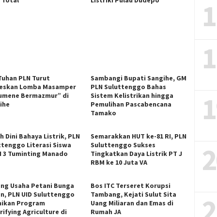
1
1
 Tuhan PLN Turut
Sambangi Bupati Sangihe, GM
eskan Lomba Masamper
PLN Suluttenggo Bahas
1
umene Bermazmur” di
Sistem Kelistrikan hingga
ihe
Pemulihan Pascabencana
Tamako
h Dini Bahaya Listrik, PLN
Semarakkan HUT ke-81 RI, PLN
ttenggo Literasi Siswa
Suluttenggo Sukses
2
 3 Tuminting Manado
Tingkatkan Daya Listrik PT J
RBM ke 10 Juta VA
ng Usaha Petani Bunga
Bos ITC Terseret Korupsi
an, PLN UID Suluttenggo
Tambang, Kejati Sulut Sita
2
ikan Program
Uang Miliaran dan Emas di
rifying Agriculture di
Rumah JA