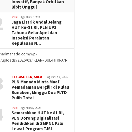
Inovatif, Banyak Orbitkan
Bibit Unggul
2
PLN
Agustus 7, 2026
Jaga Listrik Andal Jelang
HUT ke-81 RI, PLN UP3
Tahuna Gelar Apel dan
Inspeksi Peralatan
Kepulauan N…
//harimanado.com/wp-
/uploads/2026/03/IKLAN-IDUL-FITRI-AN-
g
3
ETALASE
,
PLN
,
SULUT
Agustus 7, 2026
PLN Manado Minta Maaf
Pemadaman Bergilir di Pulau
Bunaken, Minggu Dua PLTD
Pulih Total
4
PLN
Agustus 6, 2026
Semarakkan HUT ke 81 RI,
PLN Dorong Digitalisasi
Pendidikan di SMPN1 Palu
Lewat Program TJSL