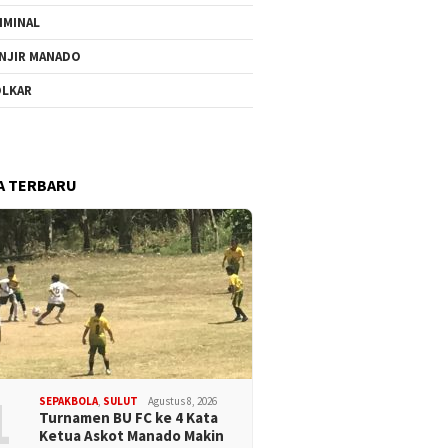
IMINAL
NJIR MANADO
LKAR
A TERBARU
1
SEPAKBOLA
,
SULUT
Agustus 8, 2026
Turnamen BU FC ke 4 Kata
Ketua Askot Manado Makin