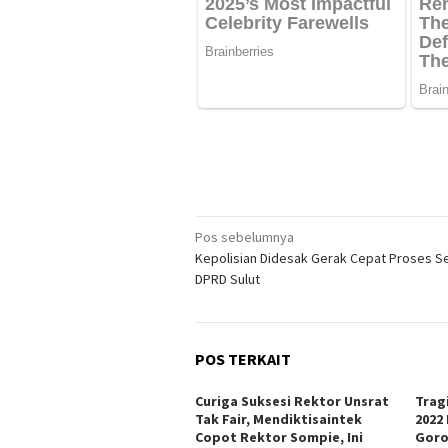
Navigasi
Pos sebelumnya
Kepolisian Didesak Gerak Cepat Proses 
pos
DPRD Sulut
POS TERKAIT
Curiga Suksesi Rektor Unsrat
Trag
Tak Fair, Mendiktisaintek
2022
Copot Rektor Sompie, Ini
Goro