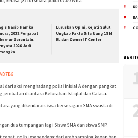
Selasa (8/10) sekira pukul 07.00 Wita.
KR
BA
agis Nasib Hamka
Luruskan Opini, Kejati Sulut
GO
ndra, 2022 Penjabat
Ungkap Fakta Sita Uang 18 M
bernur Gorontalo.
EL dan Owner IT Center
rnyata 2026 Jadi
rsangka
BERIT
0AD7B6
l dari aksi menghadang polisi inisial A dengan pangkat
g jembatan di antara Kelurahan Istiqlal dan Calaca.
tara yang dikendarai siswa berseragam SMA swasta di
gan dua tumpangan lagi. Siswa SMA dan siswa SMP.
t cepat, polisi menendang dari arah samping kanan ban