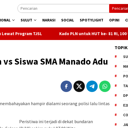
Pencaria
IONAL
SULUT
NARASI
SOCIAL
SPOTYLIGHT
OPINI
C
L
Kado PLN untuk HUT ke- 81 RI, 100 % Rasio Desa Gorontal
TOPIK
S
in vs Siswa SMA Manado Adu
M
PO
TA
DP
mbahayakan hampir dialami seorang polisi lalu lintas
E2
CO
Peristiwa ini terjadi di dekat bundaran
JA