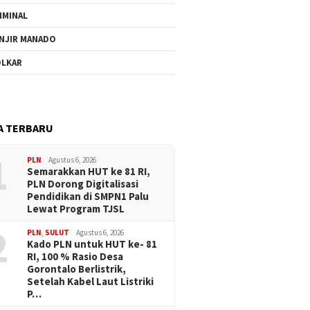
IMINAL
NJIR MANADO
LKAR
A TERBARU
1
PLN
Agustus 6, 2026
Semarakkan HUT ke 81 RI,
PLN Dorong Digitalisasi
Pendidikan di SMPN1 Palu
Lewat Program TJSL
2
PLN
,
SULUT
Agustus 6, 2026
Kado PLN untuk HUT ke- 81
RI, 100 % Rasio Desa
Gorontalo Berlistrik,
Setelah Kabel Laut Listriki
P…