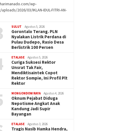
//harimanado.com/wp-
/uploads/2026/03/IKLAN-IDUL-FITRI-AN-
g
3
SULUT
Agustus 5, 2026
Gorontalo Terang. PLN
Nyalakan Listrik Perdana di
Pulau Dudepo, Rasio Desa
Berlistrik 100 Persen
4
ETALASE
Agustus 5, 2026
Curiga Suksesi Rektor
Unsrat Tak Fair,
Mendiktisaintek Copot
Rektor Sompie, Ini Profil Plt
Rektor
5
MONGONDOW RAYA
Agustus 4, 2026
Oknum Pejabat Diduga
Nepotisme Angkat Anak
Kandung Jadi Supir
Bayangan
6
ETALASE
Agustus 3, 2026
Tragis Nasib Hamka Hendra,