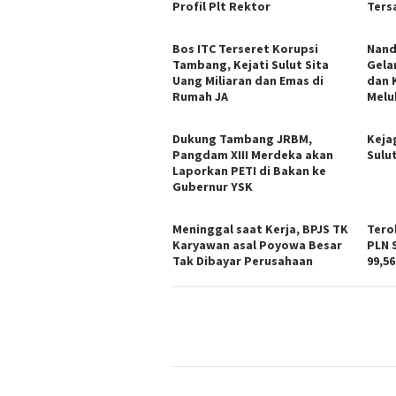
Profil Plt Rektor
Ters
Bos ITC Terseret Korupsi
Nand
Tambang, Kejati Sulut Sita
Gela
Uang Miliaran dan Emas di
dan 
Rumah JA
Melu
Dukung Tambang JRBM,
Keja
Pangdam XIII Merdeka akan
Sulu
Laporkan PETI di Bakan ke
Gubernur YSK
Meninggal saat Kerja, BPJS TK
Tero
Karyawan asal Poyowa Besar
PLN 
Tak Dibayar Perusahaan
99,56