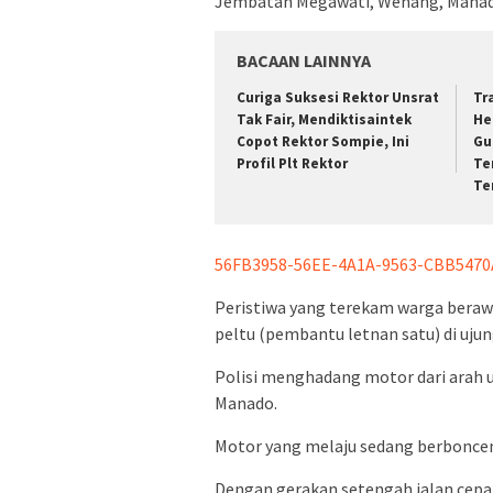
Jembatan Megawati, Wenang, Manado, 
BACAAN LAINNYA
Curiga Suksesi Rektor Unsrat
Tr
Tak Fair, Mendiktisaintek
He
Copot Rektor Sompie, Ini
Gu
Profil Plt Rektor
Te
Te
56FB3958-56EE-4A1A-9563-CBB547
Peristiwa yang terekam warga berawa
peltu (pembantu letnan satu) di ujun
Polisi menghadang motor dari arah u
Manado.
Motor yang melaju sedang berboncen
Dengan gerakan setengah jalan cepa