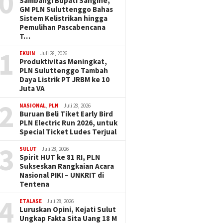
0
Sambangi Bupati Sangihe,
GM PLN Suluttenggo Bahas
Sistem Kelistrikan hingga
Pemulihan Pascabencana
T…
1
EKUIN
Juli 28, 2026
Produktivitas Meningkat,
PLN Suluttenggo Tambah
Daya Listrik PT JRBM ke 10
Juta VA
2
NASIONAL
,
PLN
Juli 28, 2026
Buruan Beli Tiket Early Bird
PLN Electric Run 2026, untuk
Special Ticket Ludes Terjual
3
SULUT
Juli 28, 2026
Spirit HUT ke 81 RI, PLN
Sukseskan Rangkaian Acara
Nasional PIKI – UNKRIT di
Tentena
4
ETALASE
Juli 28, 2026
Luruskan Opini, Kejati Sulut
Ungkap Fakta Sita Uang 18 M