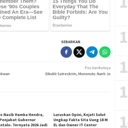
1
1
SEBARKAN
1
Pos berikutnya
Sekwan
Dikuliti Satreskrim, Mononutu: Nanti Jo
1
1
is Nasib Hamka Hendra,
Luruskan Opini, Kejati Sulut
 Penjabat Gubernur
Ungkap Fakta Sita Uang 18 M
ntalo. Ternyata 2026 Jadi
EL dan Owner IT Center