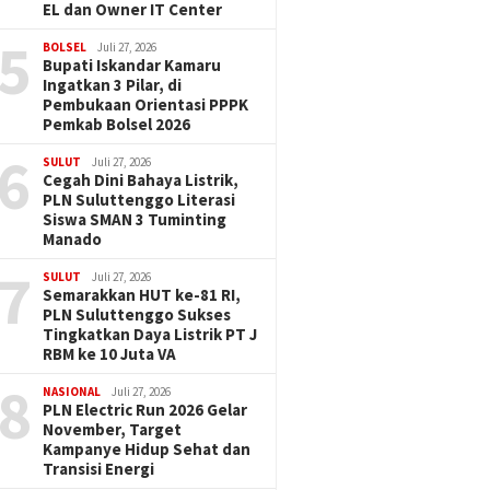
EL dan Owner IT Center
5
BOLSEL
Juli 27, 2026
Bupati Iskandar Kamaru
Ingatkan 3 Pilar, di
Pembukaan Orientasi PPPK
Pemkab Bolsel 2026
6
SULUT
Juli 27, 2026
Cegah Dini Bahaya Listrik,
PLN Suluttenggo Literasi
Siswa SMAN 3 Tuminting
Manado
7
SULUT
Juli 27, 2026
Semarakkan HUT ke-81 RI,
PLN Suluttenggo Sukses
Tingkatkan Daya Listrik PT J
RBM ke 10 Juta VA
8
NASIONAL
Juli 27, 2026
PLN Electric Run 2026 Gelar
November, Target
Kampanye Hidup Sehat dan
Transisi Energi