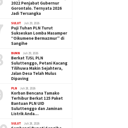
2022 Penjabat Gubernur
Gorontalo. Ternyata 2026
Jadi Tersangka
7
SULUT
Juli 29, 2026
Puji Tuhan PLN Turut
Sukseskan Lomba Masamper
“Oikumene Bermazmur” di
Sangihe
8
BUMN
Juli 29, 2026
Berkat TJSL PLN
Suluttenggo, Petani Kacang
Tilihuwa Makin Sejahtera,
Jalan Desa Telah Mulus
Dipaving
9
PLN
Juli 28, 2026
Korban Bencana Tamako
Terhibur Berkat 125 Paket
Bantuan PLN UID
Suluttenggo dan Jaminan
Listrik Anda…
SULUT
Juli 28, 2026