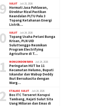
9
SULUT
Juli 25, 2026
Hormati Jasa Pahlawan,
Direktur Rizal Pastikan
Keandalan PLTU Palu 3
Topang Ketahanan Energi
Listrik…
0
SULUT
Juli 24, 2026
Topang Usaha Petani Bunga
Krisan, PLN UID
Suluttenggo Resmikan
Program Electrifying
Agriculture di T…
1
MONGONDOW RAYA
Juli 24, 2026
Peringatan HUT ke 11
Kecamatan Helumo, Bupati
Iskandar dan Wabup Deddy
Ikut Bersukacita dengan
Warg…
2
ETALASE
,
SULUT
Juli 24, 2026
Bos ITC Terseret Korupsi
Tambang, Kejati Sulut Sita
Uang Miliaran dan Emas di