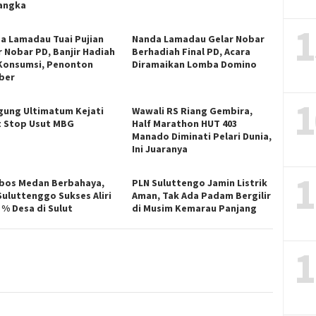
angka
1
a Lamadau Tuai Pujian
Nanda Lamadau Gelar Nobar
r Nobar PD, Banjir Hadiah
Berhadiah Final PD, Acara
Konsumsi, Penonton
Diramaikan Lomba Domino
ber
1
gung Ultimatum Kejati
Wawali RS Riang Gembira,
t Stop Usut MBG
Half Marathon HUT 403
Manado Diminati Pelari Dunia,
Ini Juaranya
1
bos Medan Berbahaya,
PLN Suluttengo Jamin Listrik
Suluttenggo Sukses Aliri
Aman, Tak Ada Padam Bergilir
 % Desa di Sulut
di Musim Kemarau Panjang
1