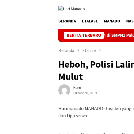
Loncat
ke
konten
BERANDA
ETALASE
MANADO
NAS
Dorong Digitalisasi Pendidikan di SMPN1 Palu Lewat Program TJS
BERITA TERBARU
Beranda
Etalase
Heboh, Polisi Lal
Mulut
Ham
Oktober 8, 2019
Harimanado.MANADO- Insiden yang me
dan tiga siswa.