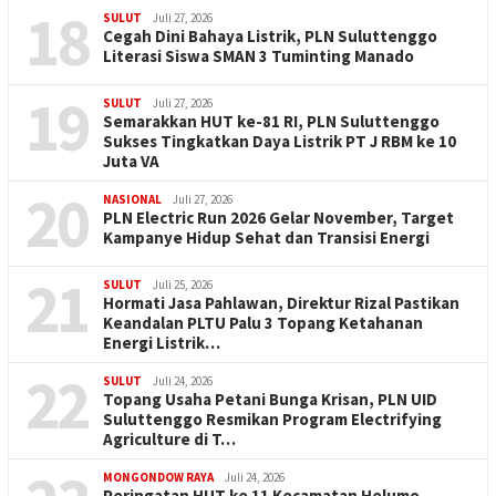
18
SULUT
Juli 27, 2026
Cegah Dini Bahaya Listrik, PLN Suluttenggo
Literasi Siswa SMAN 3 Tuminting Manado
19
SULUT
Juli 27, 2026
Semarakkan HUT ke-81 RI, PLN Suluttenggo
Sukses Tingkatkan Daya Listrik PT J RBM ke 10
Juta VA
20
NASIONAL
Juli 27, 2026
PLN Electric Run 2026 Gelar November, Target
Kampanye Hidup Sehat dan Transisi Energi
21
SULUT
Juli 25, 2026
Hormati Jasa Pahlawan, Direktur Rizal Pastikan
Keandalan PLTU Palu 3 Topang Ketahanan
Energi Listrik…
22
SULUT
Juli 24, 2026
Topang Usaha Petani Bunga Krisan, PLN UID
Suluttenggo Resmikan Program Electrifying
Agriculture di T…
MONGONDOW RAYA
Juli 24, 2026
Peringatan HUT ke 11 Kecamatan Helumo,