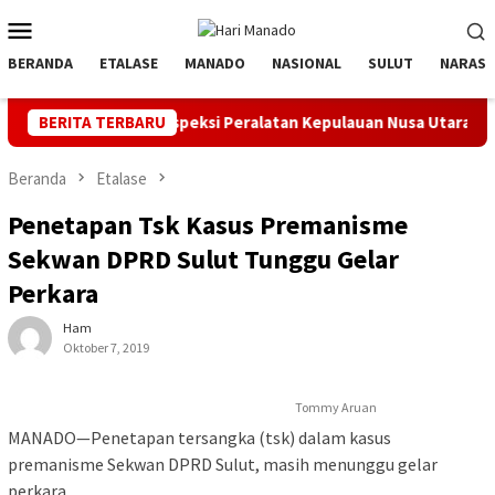
Loncat
Menu
ke
Mobile
konten
BERANDA
ETALASE
MANADO
NASIONAL
SULUT
NARASI
l dan Inspeksi Peralatan Kepulauan Nusa Utara
BERITA TERBARU
PLN Manad
Beranda
Etalase
Penetapan Tsk Kasus Premanisme
Sekwan DPRD Sulut Tunggu Gelar
Perkara
Ham
Oktober 7, 2019
Tommy Aruan
MANADO—Penetapan tersangka (tsk) dalam kasus
premanisme Sekwan DPRD Sulut, masih menunggu gelar
perkara.