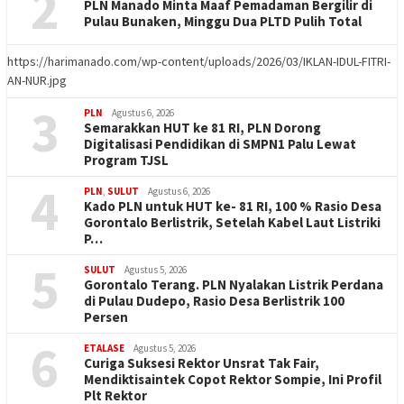
2
PLN Manado Minta Maaf Pemadaman Bergilir di
Pulau Bunaken, Minggu Dua PLTD Pulih Total
https://harimanado.com/wp-content/uploads/2026/03/IKLAN-IDUL-FITRI-
AN-NUR.jpg
3
PLN
Agustus 6, 2026
Semarakkan HUT ke 81 RI, PLN Dorong
Digitalisasi Pendidikan di SMPN1 Palu Lewat
Program TJSL
4
PLN
,
SULUT
Agustus 6, 2026
Kado PLN untuk HUT ke- 81 RI, 100 % Rasio Desa
Gorontalo Berlistrik, Setelah Kabel Laut Listriki
P…
5
SULUT
Agustus 5, 2026
Gorontalo Terang. PLN Nyalakan Listrik Perdana
di Pulau Dudepo, Rasio Desa Berlistrik 100
Persen
6
ETALASE
Agustus 5, 2026
Curiga Suksesi Rektor Unsrat Tak Fair,
Mendiktisaintek Copot Rektor Sompie, Ini Profil
Plt Rektor