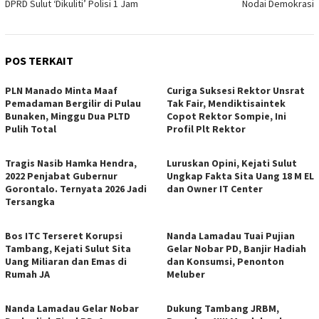
DPRD Sulut ‘Dikuliti’ Polisi 1 Jam
Nodai Demokrasi
POS TERKAIT
PLN Manado Minta Maaf
Curiga Suksesi Rektor Unsrat
Pemadaman Bergilir di Pulau
Tak Fair, Mendiktisaintek
Bunaken, Minggu Dua PLTD
Copot Rektor Sompie, Ini
Pulih Total
Profil Plt Rektor
Tragis Nasib Hamka Hendra,
Luruskan Opini, Kejati Sulut
2022 Penjabat Gubernur
Ungkap Fakta Sita Uang 18 M EL
Gorontalo. Ternyata 2026 Jadi
dan Owner IT Center
Tersangka
Bos ITC Terseret Korupsi
Nanda Lamadau Tuai Pujian
Tambang, Kejati Sulut Sita
Gelar Nobar PD, Banjir Hadiah
Uang Miliaran dan Emas di
dan Konsumsi, Penonton
Rumah JA
Meluber
Nanda Lamadau Gelar Nobar
Dukung Tambang JRBM,