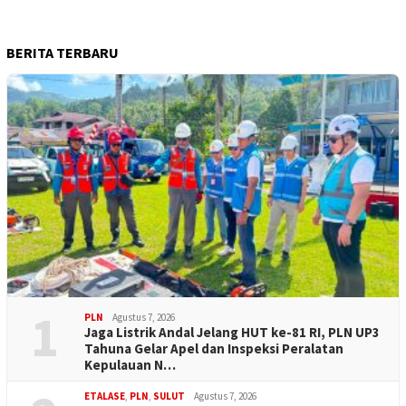
BERITA TERBARU
1
PLN
Agustus 7, 2026
Jaga Listrik Andal Jelang HUT ke-81 RI, PLN UP3
Tahuna Gelar Apel dan Inspeksi Peralatan
Kepulauan N…
ETALASE
,
PLN
,
SULUT
Agustus 7, 2026