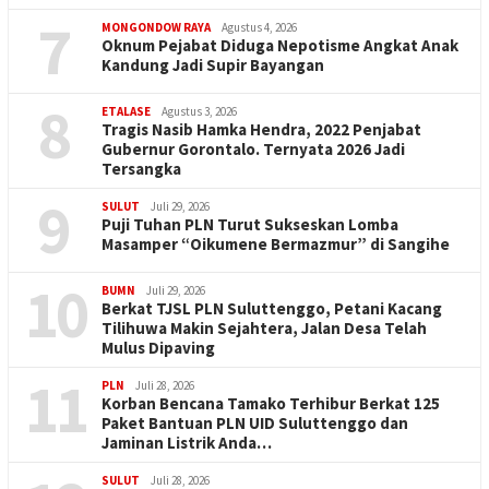
7
MONGONDOW RAYA
Agustus 4, 2026
Oknum Pejabat Diduga Nepotisme Angkat Anak
Kandung Jadi Supir Bayangan
8
ETALASE
Agustus 3, 2026
Tragis Nasib Hamka Hendra, 2022 Penjabat
Gubernur Gorontalo. Ternyata 2026 Jadi
Tersangka
9
SULUT
Juli 29, 2026
Puji Tuhan PLN Turut Sukseskan Lomba
Masamper “Oikumene Bermazmur” di Sangihe
10
BUMN
Juli 29, 2026
Berkat TJSL PLN Suluttenggo, Petani Kacang
Tilihuwa Makin Sejahtera, Jalan Desa Telah
Mulus Dipaving
11
PLN
Juli 28, 2026
Korban Bencana Tamako Terhibur Berkat 125
Paket Bantuan PLN UID Suluttenggo dan
Jaminan Listrik Anda…
SULUT
Juli 28, 2026