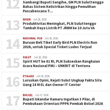
12
Sambangi Bupati Sangihe, GM PLN Suluttenggo
Bahas Sistem Kelistrikan hingga Pemulihan
Pascabencana T…
13
EKUIN
Juli 28, 2026
Produktivitas Meningkat, PLN Suluttenggo
Tambah Daya Listrik PT JRBM ke 10 Juta VA
14
NASIONAL
,
PLN
Juli 28, 2026
Buruan Beli Tiket Early Bird PLN Electric Run
2026, untuk Special Ticket Ludes Terjual
15
SULUT
Juli 28, 2026
Spirit HUT ke 81 RI, PLN Sukseskan Rangkaian
Acara Nasional PIKI – UNKRIT di Tentena
16
ETALASE
Juli 28, 2026
Luruskan Opini, Kejati Sulut Ungkap Fakta Sita
Uang 18 M EL dan Owner IT Center
17
BOLSEL
Juli 27, 2026
Bupati Iskandar Kamaru Ingatkan 3 Pilar, di
Pembukaan Orientasi PPPK Pemkab Bolsel 2026