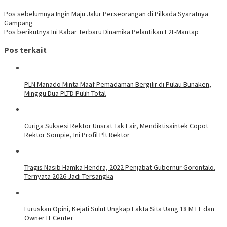
Pos sebelumnya
Ingin Maju Jalur Perseorangan di Pilkada Syaratnya
Gampang
Pos berikutnya
Ini Kabar Terbaru Dinamika Pelantikan E2L-Mantap
Pos terkait
PLN Manado Minta Maaf Pemadaman Bergilir di Pulau Bunaken,
Minggu Dua PLTD Pulih Total
Curiga Suksesi Rektor Unsrat Tak Fair, Mendiktisaintek Copot
Rektor Sompie, Ini Profil Plt Rektor
Tragis Nasib Hamka Hendra, 2022 Penjabat Gubernur Gorontalo.
Ternyata 2026 Jadi Tersangka
Luruskan Opini, Kejati Sulut Ungkap Fakta Sita Uang 18 M EL dan
Owner IT Center