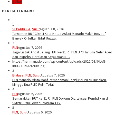
golkar
BERITA TERBARU
1
SEPAKBOLA
,
Sulut
Agustus 8, 2026
Turnamen BU FC ke 4 Kata Ketua Askot Manado Makin Inovatif,
Banyak Orbitkan Bibit Unggul
2
PLN
Agustus 7, 2026
Jaga Listrik Andal Jelang HUT ke-81 RI, PLN UP3 Tahuna Gelar Apel
dan Inspeksi Peralatan Kepulauan N…
https://harimanado.com/wp-content/uploads/2026/03/IKLAN-
IDUL-FITRI-AN-NUR.jpg
3
Etalase
,
PLN
,
Sulut
Agustus 7, 2026
PLN Manado Minta Maaf Pemadaman Bergilir di Pulau Bunaken,
Minggu Dua PLTD Pulih Total
4
PLN
Agustus 6, 2026
Semarakkan HUT ke 81 RI, PLN Dorong Digitalisasi Pendidikan di
SMPN1 Palu Lewat Program TJSL
5
PLN
,
Sulut
Agustus 6, 2026