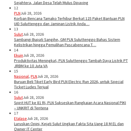
Sejahtera, Jalan Desa Telah Mulus Dipaving
12
PLN
Juli 28, 2026
Korban Bencana Tamako Terhibur Berkat 125 Paket Bantuan PLN
UID Suluttenggo dan Jaminan Listrik Anda…
13
Sulut
Juli 28, 2026
Sambangi Bupati Sangihe, GM PLN Suluttenggo Bahas Sistem
Kelistrikan hingga Pemulihan Pascabencana T…
14
Ekuin
Juli 28, 2026
Produktivitas Meningkat, PLN Suluttenggo Tambah Daya Listrik PT
JRBM ke 10 Juta VA
15
Nasional
,
PLN
Juli 28, 2026
Buruan Beli Tiket Early Bird PLN Electric Run 2026, untuk Special
Ticket Ludes Terjual
16
Sulut
Juli 28, 2026
Spirit HUT ke 81 RI, PLN Sukseskan Rangkaian Acara Nasional PIKI
– UNKRIT di Tentena
17
Etalase
Juli 28, 2026
Luruskan Opini, Kejati Sulut Ungkap Fakta Sita Uang 18 M EL dan
Owner IT Center