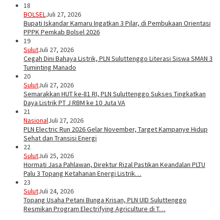
18
BOLSEL
Juli 27, 2026
Bupati Iskandar Kamaru Ingatkan 3 Pilar, di Pembukaan Orientasi
PPPK Pemkab Bolsel 2026
19
Sulut
Juli 27, 2026
Cegah Dini Bahaya Listrik, PLN Suluttenggo Literasi Siswa SMAN 3
Tuminting Manado
20
Sulut
Juli 27, 2026
Semarakkan HUT ke-81 RI, PLN Suluttenggo Sukses Tingkatkan
Daya Listrik PT J RBM ke 10 Juta VA
21
Nasional
Juli 27, 2026
PLN Electric Run 2026 Gelar November, Target Kampanye Hidup
Sehat dan Transisi Energi
22
Sulut
Juli 25, 2026
Hormati Jasa Pahlawan, Direktur Rizal Pastikan Keandalan PLTU
Palu 3 Topang Ketahanan Energi Listrik…
23
Sulut
Juli 24, 2026
Topang Usaha Petani Bunga Krisan, PLN UID Suluttenggo
Resmikan Program Electrifying Agriculture di T…