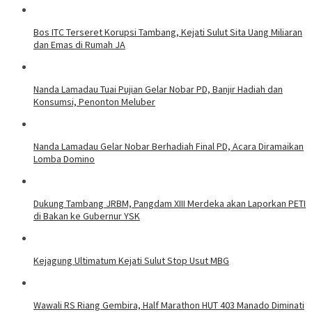
Bos ITC Terseret Korupsi Tambang, Kejati Sulut Sita Uang Miliaran
dan Emas di Rumah JA
Nanda Lamadau Tuai Pujian Gelar Nobar PD, Banjir Hadiah dan
Konsumsi, Penonton Meluber
Nanda Lamadau Gelar Nobar Berhadiah Final PD, Acara Diramaikan
Lomba Domino
Dukung Tambang JRBM, Pangdam XIII Merdeka akan Laporkan PETI
di Bakan ke Gubernur YSK
Kejagung Ultimatum Kejati Sulut Stop Usut MBG
Wawali RS Riang Gembira, Half Marathon HUT 403 Manado Diminati