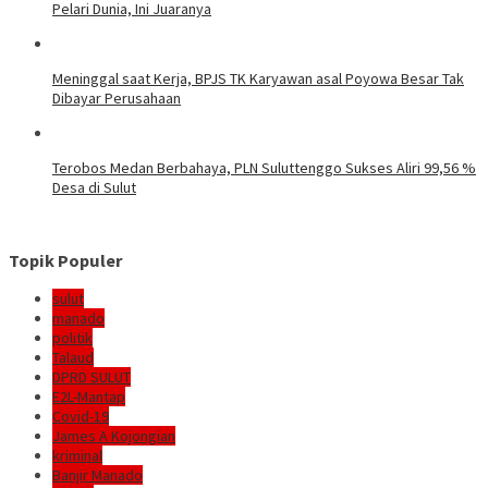
Pelari Dunia, Ini Juaranya
Meninggal saat Kerja, BPJS TK Karyawan asal Poyowa Besar Tak
Dibayar Perusahaan
Terobos Medan Berbahaya, PLN Suluttenggo Sukses Aliri 99,56 %
Desa di Sulut
Topik Populer
sulut
manado
politik
Talaud
DPRD SULUT
E2L-Mantap
Covid-19
James A Kojongian
kriminal
Banjir Manado