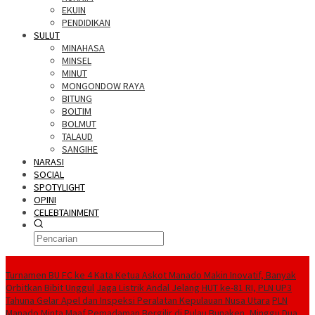
EKUIN
PENDIDIKAN
SULUT
MINAHASA
MINSEL
MINUT
MONGONDOW RAYA
BITUNG
BOLTIM
BOLMUT
TALAUD
SANGIHE
NARASI
SOCIAL
SPOTYLIGHT
OPINI
CELEBTAINMENT
BERITA TERBARU
Turnamen BU FC ke 4 Kata Ketua Askot Manado Makin Inovatif, Banyak
Orbitkan Bibit Unggul
Jaga Listrik Andal Jelang HUT ke-81 RI, PLN UP3
Tahuna Gelar Apel dan Inspeksi Peralatan Kepulauan Nusa Utara
PLN
Manado Minta Maaf Pemadaman Bergilir di Pulau Bunaken, Minggu Dua