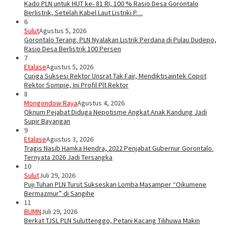
Kado PLN untuk HUT ke- 81 RI, 100 % Rasio Desa Gorontalo
Berlistrik, Setelah Kabel Laut Listriki P…
6
Sulut
Agustus 5, 2026
Gorontalo Terang. PLN Nyalakan Listrik Perdana di Pulau Dudepo,
Rasio Desa Berlistrik 100 Persen
7
Etalase
Agustus 5, 2026
Curiga Suksesi Rektor Unsrat Tak Fair, Mendiktisaintek Copot
Rektor Sompie, Ini Profil Plt Rektor
8
Mongondow Raya
Agustus 4, 2026
Oknum Pejabat Diduga Nepotisme Angkat Anak Kandung Jadi
Supir Bayangan
9
Etalase
Agustus 3, 2026
Tragis Nasib Hamka Hendra, 2022 Penjabat Gubernur Gorontalo.
Ternyata 2026 Jadi Tersangka
10
Sulut
Juli 29, 2026
Puji Tuhan PLN Turut Sukseskan Lomba Masamper “Oikumene
Bermazmur” di Sangihe
11
BUMN
Juli 29, 2026
Berkat TJSL PLN Suluttenggo, Petani Kacang Tilihuwa Makin