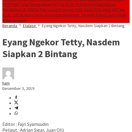
PLTD Pulih Total
Semarakkan HUT ke 81 RI, PLN Dorong Digitalisasi
Pendidikan di SMPN1 Palu Lewat Program TJSL
Kado PLN untuk HUT ke-
81 RI, 100 % Rasio Desa Gorontalo Berlistrik, Setelah Kabel Laut Listriki
Pulau Dudepo
Beranda
Etalase
Eyang Ngekor Tetty, Nasdem Siapkan 2 Bintang
Eyang Ngekor Tetty, Nasdem
Siapkan 2 Bintang
ham
Desember 3, 2019
Editor : Fajri Syamsudin
Peliput : Adrian Sigar, Juan Olli