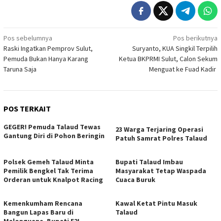
Navigasi
Pos sebelumnya
Pos berikutnya
Raski Ingatkan Pemprov Sulut,
Suryanto, KUA Singkil Terpilih
pos
Pemuda Bukan Hanya Karang
Ketua BKPRMI Sulut, Calon Sekum
Taruna Saja
Menguat ke Fuad Kadir
POS TERKAIT
GEGER! Pemuda Talaud Tewas
23 Warga Terjaring Operasi
Gantung Diri di Pohon Beringin
Patuh Samrat Polres Talaud
Polsek Gemeh Talaud Minta
Bupati Talaud Imbau
Pemilik Bengkel Tak Terima
Masyarakat Tetap Waspada
Orderan untuk Knalpot Racing
Cuaca Buruk
Kemenkumham Rencana
Kawal Ketat Pintu Masuk
Bangun Lapas Baru di
Talaud
Malonguane, Bupati E2L