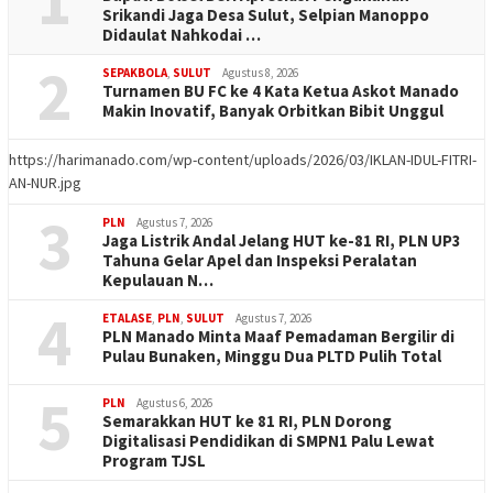
1
Srikandi Jaga Desa Sulut, Selpian Manoppo
Didaulat Nahkodai …
2
SEPAKBOLA
,
SULUT
Agustus 8, 2026
Turnamen BU FC ke 4 Kata Ketua Askot Manado
Makin Inovatif, Banyak Orbitkan Bibit Unggul
https://harimanado.com/wp-content/uploads/2026/03/IKLAN-IDUL-FITRI-
AN-NUR.jpg
3
PLN
Agustus 7, 2026
Jaga Listrik Andal Jelang HUT ke-81 RI, PLN UP3
Tahuna Gelar Apel dan Inspeksi Peralatan
Kepulauan N…
4
ETALASE
,
PLN
,
SULUT
Agustus 7, 2026
PLN Manado Minta Maaf Pemadaman Bergilir di
Pulau Bunaken, Minggu Dua PLTD Pulih Total
5
PLN
Agustus 6, 2026
Semarakkan HUT ke 81 RI, PLN Dorong
Digitalisasi Pendidikan di SMPN1 Palu Lewat
Program TJSL