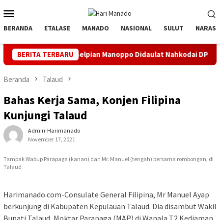
Loncat
Menu
ke
Mobile
konten
BERANDA
ETALASE
MANADO
NASIONAL
SULUT
NARASI
a Sulut, Selpian Manoppo Didaulat Nahkodai DPC Bolsel
BERITA TERBARU
T
Beranda
Talaud
Bahas Kerja Sama, Konjen Filipina
Kunjungi Talaud
Admin-Harimanado
November 17, 2021
Tampak Wabup Parapaga (kanan) dan Mr. Manuel (tengah) bersama rombongan, di
Talaud
Harimanado.com-Consulate General Filipina, Mr Manuel Ayap
berkunjung di Kabupaten Kepulauan Talaud. Dia disambut Wakil
Bupati Talaud, Moktar Parapaga (MAP) di Wanala T2 Kediaman