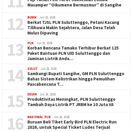
11
Masamper “Oikumene Bermazmur” di Sangihe
12
BUMN
Juli 29, 2026
Berkat TJSL PLN Suluttenggo, Petani Kacang
Tilihuwa Makin Sejahtera, Jalan Desa Telah
Mulus Dipaving
13
PLN
Juli 28, 2026
Korban Bencana Tamako Terhibur Berkat 125
Paket Bantuan PLN UID Suluttenggo dan
Jaminan Listrik Anda…
14
SULUT
Juli 28, 2026
Sambangi Bupati Sangihe, GM PLN Suluttenggo
Bahas Sistem Kelistrikan hingga Pemulihan
Pascabencana T…
15
EKUIN
Juli 28, 2026
Produktivitas Meningkat, PLN Suluttenggo
Tambah Daya Listrik PT JRBM ke 10 Juta VA
16
NASIONAL
,
PLN
Juli 28, 2026
Buruan Beli Tiket Early Bird PLN Electric Run
2026, untuk Special Ticket Ludes Terjual