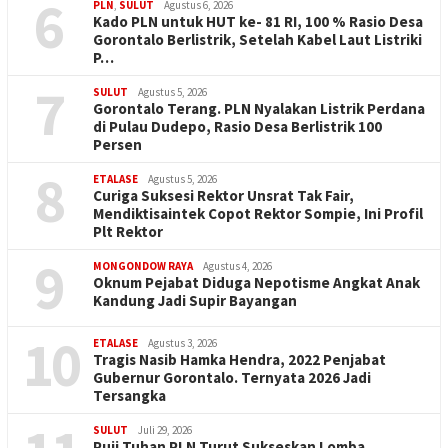
6
PLN
,
SULUT
Agustus 6, 2026
Kado PLN untuk HUT ke- 81 RI, 100 % Rasio Desa
Gorontalo Berlistrik, Setelah Kabel Laut Listriki
P…
7
SULUT
Agustus 5, 2026
Gorontalo Terang. PLN Nyalakan Listrik Perdana
di Pulau Dudepo, Rasio Desa Berlistrik 100
Persen
8
ETALASE
Agustus 5, 2026
Curiga Suksesi Rektor Unsrat Tak Fair,
Mendiktisaintek Copot Rektor Sompie, Ini Profil
Plt Rektor
9
MONGONDOW RAYA
Agustus 4, 2026
Oknum Pejabat Diduga Nepotisme Angkat Anak
Kandung Jadi Supir Bayangan
10
ETALASE
Agustus 3, 2026
Tragis Nasib Hamka Hendra, 2022 Penjabat
Gubernur Gorontalo. Ternyata 2026 Jadi
Tersangka
SULUT
Juli 29, 2026
Puji Tuhan PLN Turut Sukseskan Lomba