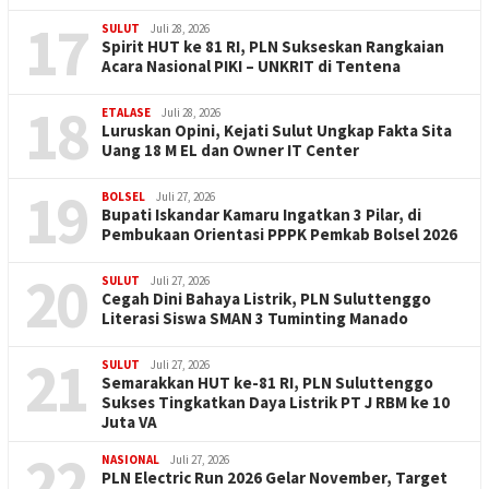
17
SULUT
Juli 28, 2026
Spirit HUT ke 81 RI, PLN Sukseskan Rangkaian
Acara Nasional PIKI – UNKRIT di Tentena
18
ETALASE
Juli 28, 2026
Luruskan Opini, Kejati Sulut Ungkap Fakta Sita
Uang 18 M EL dan Owner IT Center
19
BOLSEL
Juli 27, 2026
Bupati Iskandar Kamaru Ingatkan 3 Pilar, di
Pembukaan Orientasi PPPK Pemkab Bolsel 2026
20
SULUT
Juli 27, 2026
Cegah Dini Bahaya Listrik, PLN Suluttenggo
Literasi Siswa SMAN 3 Tuminting Manado
21
SULUT
Juli 27, 2026
Semarakkan HUT ke-81 RI, PLN Suluttenggo
Sukses Tingkatkan Daya Listrik PT J RBM ke 10
Juta VA
22
NASIONAL
Juli 27, 2026
PLN Electric Run 2026 Gelar November, Target