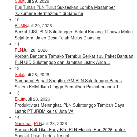
Sulut
Juli 29, 2026
Puji Tuhan PLN Turut Sukseskan Lomba Masamper
“Oikumene Bermazmur” di Sangihe
10
BUMN
Juli 29, 2026
Berkat TJSL PLN Suluttenggo, Petani Kacang Tilihuwa Makin
Sejahtera, Jalan Desa Telah Mulus Dipaving
11
PLN
Juli 28, 2026
Korban Bencana Tamako Terhibur Berkat 125 Paket Bantuan
PLN UID Suluttenggo dan Jaminan Listrik Anda…
12
Sulut
Juli 28, 2026
Sambangi Bupati Sangihe, GM PLN Suluttenggo Bahas
Sistem Kelistrikan hingga Pemulihan Pascabencana T…
13
Ekuin
Juli 28, 2026
Produktivitas Meningkat, PLN Suluttenggo Tambah Daya
Listrik PT JRBM ke 10 Juta VA
14
Nasional
,
PLN
Juli 28, 2026
Buruan Beli Tiket Early Bird PLN Electric Run 2026, untuk
Special Ticket Ludes Terjual