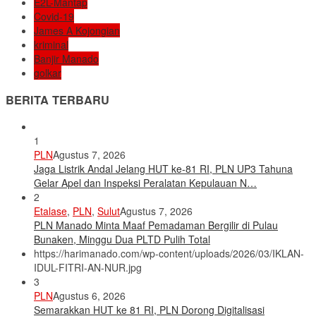
E2L-Mantap
Covid-19
James A Kojongian
kriminal
Banjir Manado
golkar
BERITA TERBARU
1
PLN
Agustus 7, 2026
Jaga Listrik Andal Jelang HUT ke-81 RI, PLN UP3 Tahuna
Gelar Apel dan Inspeksi Peralatan Kepulauan N…
2
Etalase
,
PLN
,
Sulut
Agustus 7, 2026
PLN Manado Minta Maaf Pemadaman Bergilir di Pulau
Bunaken, Minggu Dua PLTD Pulih Total
https://harimanado.com/wp-content/uploads/2026/03/IKLAN-
IDUL-FITRI-AN-NUR.jpg
3
PLN
Agustus 6, 2026
Semarakkan HUT ke 81 RI, PLN Dorong Digitalisasi