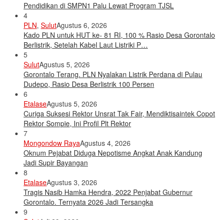
Pendidikan di SMPN1 Palu Lewat Program TJSL
4
PLN
,
Sulut
Agustus 6, 2026
Kado PLN untuk HUT ke- 81 RI, 100 % Rasio Desa Gorontalo
Berlistrik, Setelah Kabel Laut Listriki P…
5
Sulut
Agustus 5, 2026
Gorontalo Terang. PLN Nyalakan Listrik Perdana di Pulau
Dudepo, Rasio Desa Berlistrik 100 Persen
6
Etalase
Agustus 5, 2026
Curiga Suksesi Rektor Unsrat Tak Fair, Mendiktisaintek Copot
Rektor Sompie, Ini Profil Plt Rektor
7
Mongondow Raya
Agustus 4, 2026
Oknum Pejabat Diduga Nepotisme Angkat Anak Kandung
Jadi Supir Bayangan
8
Etalase
Agustus 3, 2026
Tragis Nasib Hamka Hendra, 2022 Penjabat Gubernur
Gorontalo. Ternyata 2026 Jadi Tersangka
9