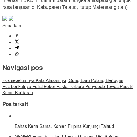
rasa lanjutan di Kabupaten Talaud,” tutup Malensang.(ian)
Sebarkan
Navigasi pos
Pos sebelumnya
Kata Atasannya, Gung Baru Pulang Bertugas
Pos berikutnya
Polisi Beber Fakta Terbaru Penyebab Tewas Pasutri
Komo Berdarah
Pos terkait
Bahas Kerja Sama, Konjen Filipina Kunjungi Talaud
GEGER! Pemuda Talaud Tewas Gantung Diri di Pohon