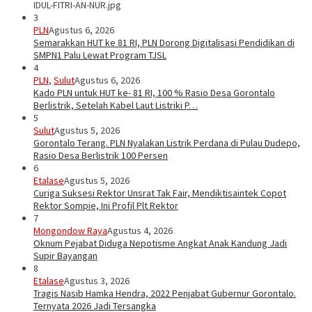
IDUL-FITRI-AN-NUR.jpg
3
PLN
Agustus 6, 2026
Semarakkan HUT ke 81 RI, PLN Dorong Digitalisasi Pendidikan di
SMPN1 Palu Lewat Program TJSL
4
PLN
,
Sulut
Agustus 6, 2026
Kado PLN untuk HUT ke- 81 RI, 100 % Rasio Desa Gorontalo
Berlistrik, Setelah Kabel Laut Listriki P…
5
Sulut
Agustus 5, 2026
Gorontalo Terang. PLN Nyalakan Listrik Perdana di Pulau Dudepo,
Rasio Desa Berlistrik 100 Persen
6
Etalase
Agustus 5, 2026
Curiga Suksesi Rektor Unsrat Tak Fair, Mendiktisaintek Copot
Rektor Sompie, Ini Profil Plt Rektor
7
Mongondow Raya
Agustus 4, 2026
Oknum Pejabat Diduga Nepotisme Angkat Anak Kandung Jadi
Supir Bayangan
8
Etalase
Agustus 3, 2026
Tragis Nasib Hamka Hendra, 2022 Penjabat Gubernur Gorontalo.
Ternyata 2026 Jadi Tersangka