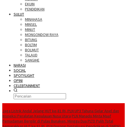
EKUIN
PENDIDIKAN
SULUT
MINAHASA
MINSEL
MINUT
MONGONDOW RAYA
BITUNG
BOLTIM
BOLMUT
TALAUD
SANGIHE
NARASI
SOCIAL
SPOTYLIGHT
OPINI
CELEBTAINMENT
BERITA TERBARU
Jaga Listrik Andal Jelang HUT ke-81 RI, PLN UP3 Tahuna Gelar Apel dan
Inspeksi Peralatan Kepulauan Nusa Utara
PLN Manado Minta Maaf
Pemadaman Bergilir di Pulau Bunaken, Minggu Dua PLTD Pulih Total
Semarakkan HUT ke 81 RI, PLN Dorong Digitalisasi Pendidikan di SMPN1