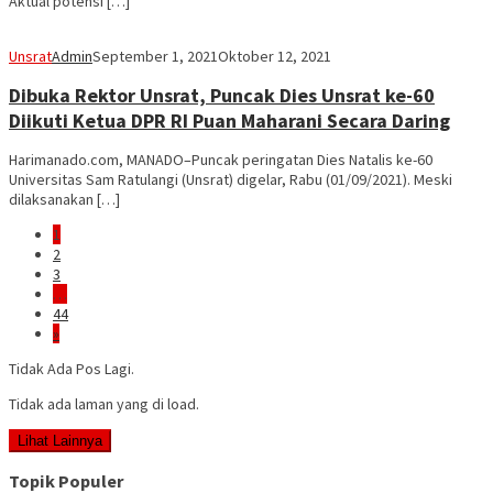
Aktual potensi […]
Unsrat
Admin
September 1, 2021
Oktober 12, 2021
Dibuka Rektor Unsrat, Puncak Dies Unsrat ke-60
Diikuti Ketua DPR RI Puan Maharani Secara Daring
Harimanado.com, MANADO–Puncak peringatan Dies Natalis ke-60
Universitas Sam Ratulangi (Unsrat) digelar, Rabu (01/09/2021). Meski
dilaksanakan […]
1
2
3
…
44
»
Tidak Ada Pos Lagi.
Tidak ada laman yang di load.
Lihat Lainnya
Topik Populer