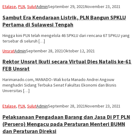
Etalase
,
PLN
,
Sulut
Admin
September 29, 2021
November 23, 2021
Sambut Era Kendaraan Listrik, PLN Bangun SPKLU
Pertama di Sulawesi Tengah
Hingga kini PLN telah mengelola 46 SPKLU dari rencana 67 SPKLU yang
tersebar di seluruh […]
Unsrat
Admin
September 28, 2021
Oktober 12, 2021
Rektor Unsrat Ikuti secara Virtual Dies Natalis ke-61
FEB Unsrat
Harimanado.com, MANADO–Wali kota Manado Andrei Angouw
menghadiri Sidang Terbuka Senat Fakultas Ekonomi dan Bisnis
Unversitas […]
Etalase
,
PLN
,
Sulut
Admin
September 28, 2021
November 23, 2021
Pelaksanaan Pengadaan Barang dan Jasa Di PT PLN
(Persero) Mengacu pada Peraturan Menteri BUMN
dan Peraturan Direksi