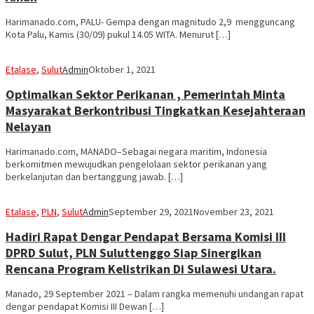
Harimanado.com, PALU- Gempa dengan magnitudo 2,9 mengguncang
Kota Palu, Kamis (30/09) pukul 14.05 WITA. Menurut […]
Etalase
,
Sulut
Admin
Oktober 1, 2021
Optimalkan Sektor Perikanan , Pemerintah Minta
Masyarakat Berkontribusi Tingkatkan Kesejahteraan
Nelayan
Harimanado.com, MANADO–Sebagai negara maritim, Indonesia
berkomitmen mewujudkan pengelolaan sektor perikanan yang
berkelanjutan dan bertanggung jawab. […]
Etalase
,
PLN
,
Sulut
Admin
September 29, 2021
November 23, 2021
Hadiri Rapat Dengar Pendapat Bersama Komisi III
DPRD Sulut, PLN Suluttenggo Siap Sinergikan
Rencana Program Kelistrikan Di Sulawesi Utara.
Manado, 29 September 2021 – Dalam rangka memenuhi undangan rapat
dengar pendapat Komisi III Dewan […]