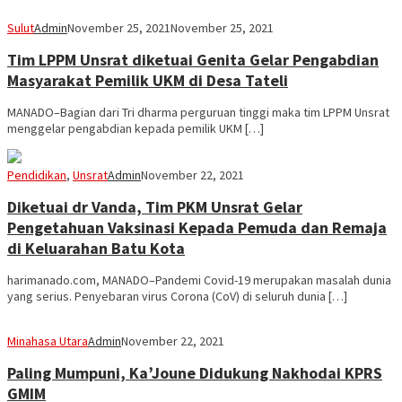
Sulut
Admin
November 25, 2021
November 25, 2021
Tim LPPM Unsrat diketuai Genita Gelar Pengabdian
Masyarakat Pemilik UKM di Desa Tateli
MANADO–Bagian dari Tri dharma perguruan tinggi maka tim LPPM Unsrat
menggelar pengabdian kepada pemilik UKM […]
Pendidikan
,
Unsrat
Admin
November 22, 2021
Diketuai dr Vanda, Tim PKM Unsrat Gelar
Pengetahuan Vaksinasi Kepada Pemuda dan Remaja
di Keluarahan Batu Kota
harimanado.com, MANADO–Pandemi Covid-19 merupakan masalah dunia
yang serius. Penyebaran virus Corona (CoV) di seluruh dunia […]
Minahasa Utara
Admin
November 22, 2021
Paling Mumpuni, Ka’Joune Didukung Nakhodai KPRS
GMIM