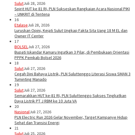
Sulut
Juli 28, 2026
Spirit HUT ke 81 RI, PLN Sukseskan Rangkaian Acara Nasional PIKI
– UNKRIT di Tentena
16
Etalase
Juli 28, 2026
Luruskan Opini, Kejati Sulut Ungkap Fakta Sita Uang 18 M EL dan
Owner IT Center
17
BOLSEL
Juli 27, 2026
Bupati Iskandar Kamaru Ingatkan 3 Pilar, di Pembukaan Orientasi
PPPK Pemkab Bolsel 2026
18
Sulut
Juli 27, 2026
Cegah Dini Bahaya Listrik, PLN Suluttenggo Literasi Siswa SMAN 3
Tuminting Manado
19
Sulut
Juli 27, 2026
Semarakkan HUT ke-81 RI, PLN Suluttenggo Sukses Tingkatkan
Daya Listrik PT J RBM ke 10 Juta VA
20
Nasional
Juli 27, 2026
PLN Electric Run 2026 Gelar November, Target Kampanye Hidup
Sehat dan Transisi Energi
21
Sulut
Juli 25, 2026