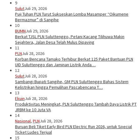
9
Sulut
Juli 29, 2026
Puji Tuhan PLN Turut Sukseskan Lomba Masamper “Oikumene
Bermazmur” di Sangihe
10
BUMN
Juli 29, 2026
Berkat TJSL PLN Suluttenggo, Petani Kacang Tilihuwa Makin
Sejahtera, Jalan Desa Telah Mulus Dipaving
11
PLN
Juli 28, 2026
Korban Bencana Tamako Terhibur Berkat 125 Paket Bantuan PLN
UID Suluttenggo dan Jaminan Listrik Anda…
12
Sulut
Juli 28, 2026
Sambangi Bupati Sangihe, GM PLN Suluttenggo Bahas Sistem
Kelistrikan hingga Pemulihan Pascabencana T…
13
Ekuin
Juli 28, 2026
Produktivitas Meningkat, PLN Suluttenggo Tambah Daya Listrik PT
JRBM ke 10 Juta VA
14
Nasional
,
PLN
Juli 28, 2026
Buruan Beli Tiket Early Bird PLN Electric Run 2026, untuk Special
Ticket Ludes Terjual
15