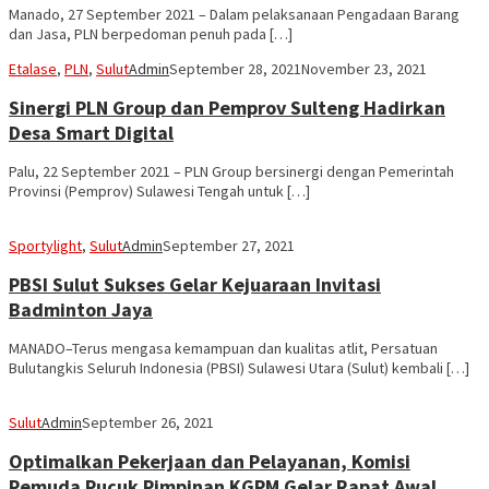
Manado, 27 September 2021 – Dalam pelaksanaan Pengadaan Barang
dan Jasa, PLN berpedoman penuh pada […]
Etalase
,
PLN
,
Sulut
Admin
September 28, 2021
November 23, 2021
Sinergi PLN Group dan Pemprov Sulteng Hadirkan
Desa Smart Digital
Palu, 22 September 2021 – PLN Group bersinergi dengan Pemerintah
Provinsi (Pemprov) Sulawesi Tengah untuk […]
Sportylight
,
Sulut
Admin
September 27, 2021
PBSI Sulut Sukses Gelar Kejuaraan Invitasi
Badminton Jaya
MANADO–Terus mengasa kemampuan dan kualitas atlit, Persatuan
Bulutangkis Seluruh Indonesia (PBSI) Sulawesi Utara (Sulut) kembali […]
Sulut
Admin
September 26, 2021
Optimalkan Pekerjaan dan Pelayanan, Komisi
Pemuda Pucuk Pimpinan KGPM Gelar Rapat Awal