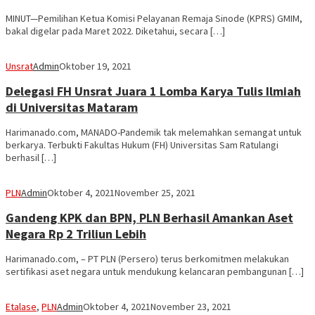
MINUT—Pemilihan Ketua Komisi Pelayanan Remaja Sinode (KPRS) GMIM,
bakal digelar pada Maret 2022. Diketahui, secara […]
Unsrat
Admin
Oktober 19, 2021
Delegasi FH Unsrat Juara 1 Lomba Karya Tulis Ilmiah
di Universitas Mataram
Harimanado.com, MANADO-Pandemik tak melemahkan semangat untuk
berkarya. Terbukti Fakultas Hukum (FH) Universitas Sam Ratulangi
berhasil […]
PLN
Admin
Oktober 4, 2021
November 25, 2021
Gandeng KPK dan BPN, PLN Berhasil Amankan Aset
Negara Rp 2 Triliun Lebih
Harimanado.com, – PT PLN (Persero) terus berkomitmen melakukan
sertifikasi aset negara untuk mendukung kelancaran pembangunan […]
Etalase
,
PLN
Admin
Oktober 4, 2021
November 23, 2021