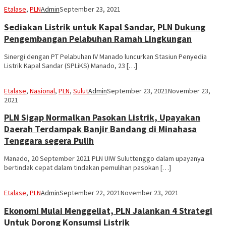
Etalase
,
PLN
Admin
September 23, 2021
Sediakan Listrik untuk Kapal Sandar, PLN Dukung
Pengembangan Pelabuhan Ramah Lingkungan
Sinergi dengan PT Pelabuhan IV Manado luncurkan Stasiun Penyedia
Listrik Kapal Sandar (SPLiKS) Manado, 23 […]
Etalase
,
Nasional
,
PLN
,
Sulut
Admin
September 23, 2021
November 23,
2021
PLN Sigap Normalkan Pasokan Listrik, Upayakan
Daerah Terdampak Banjir Bandang di Minahasa
Tenggara segera Pulih
Manado, 20 September 2021 PLN UIW Suluttenggo dalam upayanya
bertindak cepat dalam tindakan pemulihan pasokan […]
Etalase
,
PLN
Admin
September 22, 2021
November 23, 2021
Ekonomi Mulai Menggeliat, PLN Jalankan 4 Strategi
Untuk Dorong Konsumsi Listrik