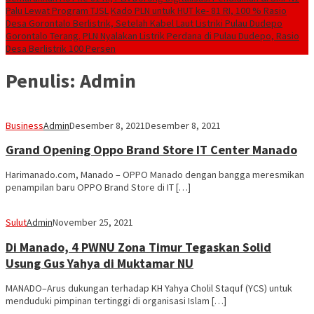
Palu Lewat Program TJSL
Kado PLN untuk HUT ke- 81 RI, 100 % Rasio
Desa Gorontalo Berlistrik, Setelah Kabel Laut Listriki Pulau Dudepo
Gorontalo Terang. PLN Nyalakan Listrik Perdana di Pulau Dudepo, Rasio
Desa Berlistrik 100 Persen
Penulis:
Admin
Business
Admin
Desember 8, 2021
Desember 8, 2021
Grand Opening Oppo Brand Store IT Center Manado
Harimanado.com, Manado – OPPO Manado dengan bangga meresmikan
penampilan baru OPPO Brand Store di IT […]
Sulut
Admin
November 25, 2021
Di Manado, 4 PWNU Zona Timur Tegaskan Solid
Usung Gus Yahya di Muktamar NU
MANADO–Arus dukungan terhadap KH Yahya Cholil Staquf (YCS) untuk
menduduki pimpinan tertinggi di organisasi Islam […]