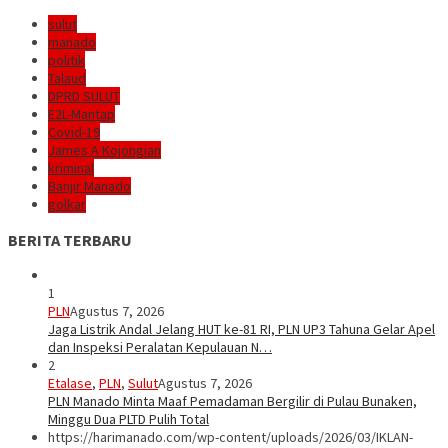
sulut
manado
politik
Talaud
DPRD SULUT
E2L-Mantap
Covid-19
James A Kojongian
kriminal
Banjir Manado
golkar
BERITA TERBARU
1
PLN
Agustus 7, 2026
Jaga Listrik Andal Jelang HUT ke-81 RI, PLN UP3 Tahuna Gelar Apel
dan Inspeksi Peralatan Kepulauan N…
2
Etalase
,
PLN
,
Sulut
Agustus 7, 2026
PLN Manado Minta Maaf Pemadaman Bergilir di Pulau Bunaken,
Minggu Dua PLTD Pulih Total
https://harimanado.com/wp-content/uploads/2026/03/IKLAN-