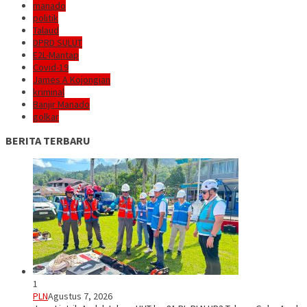
manado
politik
Talaud
DPRD SULUT
E2L-Mantap
Covid-19
James A Kojongian
kriminal
Banjir Manado
golkar
BERITA TERBARU
1
PLN
Agustus 7, 2026