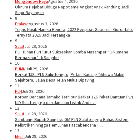
Mongondow Raya
Agustus 4, 2026
Oknum Pejabat Diduga Nepotisme Angkat Anak Kandung Jadi
Supir Bayangan
8
Etalase
Agustus 3, 2026
Tragis Nasib Hamka Hendra, 2022 Penjabat Gubernur Gorontalo.
Ternyata 2026 Jadi Tersangka
9
Sulut
Juli 29, 2026
Puji Tuhan PLN Turut Sukseskan Lomba Masamper “Oikumene
Bermazmur” di Sangihe
10
BUMN
Juli 29, 2026
Berkat TJSL PLN Suluttenggo, Petani Kacang Tilihuwa Makin
Sejahtera, Jalan Desa Telah Mulus Dipaving
11
PLN
Juli 28, 2026
Korban Bencana Tamako Terhibur Berkat 125 Paket Bantuan PLN
UID Suluttenggo dan Jaminan Listrik Anda…
12
Sulut
Juli 28, 2026
Sambangi Bupati Sangihe, GM PLN Suluttenggo Bahas Sistem
Kelistrikan hingga Pemulihan Pascabencana T…
13
Ekuin
Juli 28, 2026