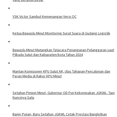
YSK Victor Sambut Kemenangan Versi QC
Ketua Bawaslu Minut Monitoring Surat Suara di Gudang Logistik
Bawaslu Minut Matangkan Tatacara Penanganan Pelanggaran saat
Pilkada Sulut dan Kabupaten/kota Tahun 2024
Mantan Komisioner KPU Sulut AR, Ulas Tahapan Pencalonan dan
Peran Media di Rakor KPU Minut
Setahun Pimpin Minut, Gubernur OD Puji Kekompakan JGKWL, Tapi
Kuncinya Satu
Banjir Pujian, Baru Setahun JGKWL Cetak Prestasi Bangkitkan