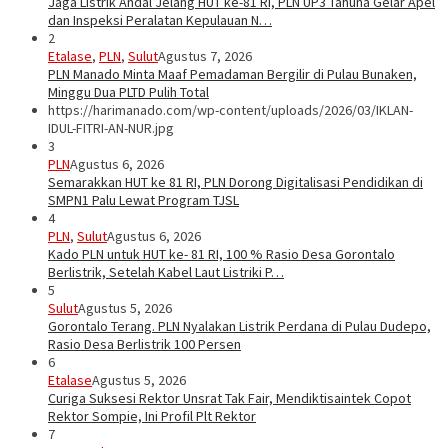
Jaga Listrik Andal Jelang HUT ke-81 RI, PLN UP3 Tahuna Gelar Apel
dan Inspeksi Peralatan Kepulauan N…
2
Etalase
,
PLN
,
Sulut
Agustus 7, 2026
PLN Manado Minta Maaf Pemadaman Bergilir di Pulau Bunaken,
Minggu Dua PLTD Pulih Total
https://harimanado.com/wp-content/uploads/2026/03/IKLAN-
IDUL-FITRI-AN-NUR.jpg
3
PLN
Agustus 6, 2026
Semarakkan HUT ke 81 RI, PLN Dorong Digitalisasi Pendidikan di
SMPN1 Palu Lewat Program TJSL
4
PLN
,
Sulut
Agustus 6, 2026
Kado PLN untuk HUT ke- 81 RI, 100 % Rasio Desa Gorontalo
Berlistrik, Setelah Kabel Laut Listriki P…
5
Sulut
Agustus 5, 2026
Gorontalo Terang. PLN Nyalakan Listrik Perdana di Pulau Dudepo,
Rasio Desa Berlistrik 100 Persen
6
Etalase
Agustus 5, 2026
Curiga Suksesi Rektor Unsrat Tak Fair, Mendiktisaintek Copot
Rektor Sompie, Ini Profil Plt Rektor
7