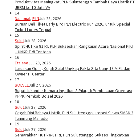
Produktivitas Meningkat, PLN Suluttenggo Tambah Daya Listrik PT
JRBM ke 10 Juta VA
14
Nasional
,
PLN
Juli 28, 2026
Buruan Beli Tiket Early Bird PLN Electric Run 2026, untuk Special
Ticket Ludes Terjual
15
Sulut
Juli 28, 2026
Spirit HUT ke 81 RI, PLN Sukseskan Rangkaian Acara Nasional PIKI
– UNKRIT di Tentena
16
Etalase
Juli 28, 2026
Luruskan Opini, Kejati Sulut Ungkap Fakta Sita Uang 18 M EL dan
Owner IT Center
17
BOLSEL
Juli 27, 2026
Bupati Iskandar Kamaru Ingatkan 3 Pilar, di Pembukaan Orientasi
PPPK Pemkab Bolsel 2026
18
Sulut
Juli 27, 2026
Cegah Dini Bahaya Listrik, PLN Suluttenggo Literasi Siswa SMAN 3
Tuminting Manado
19
Sulut
Juli 27, 2026
Semarakkan HUT ke-81 RI, PLN Suluttenggo Sukses Tingkatkan