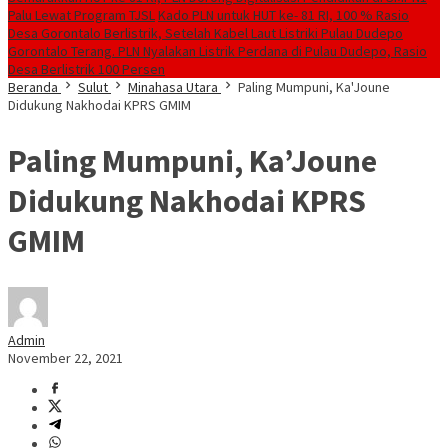
Palu Lewat Program TJSL
Kado PLN untuk HUT ke- 81 RI, 100 % Rasio
Desa Gorontalo Berlistrik, Setelah Kabel Laut Listriki Pulau Dudepo
Gorontalo Terang. PLN Nyalakan Listrik Perdana di Pulau Dudepo, Rasio
Desa Berlistrik 100 Persen
Beranda
Sulut
Minahasa Utara
Paling Mumpuni, Ka'Joune
Didukung Nakhodai KPRS GMIM
Paling Mumpuni, Ka’Joune
Didukung Nakhodai KPRS
GMIM
Admin
November 22, 2021