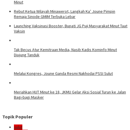
Minut
Rebut Ketua Wilayah Minawerot, Langkah Ka’ Joune Pimpin
Remaja Sinode GMIM Terbuka Lebar
Launching Vaksinasi Booster, Bupati JG Puji Masyarakat Minut Taat
Vaksin
Tak Becus Atur Kemitraan Media, Nasib Kadis Kominfo Minut
Diujung Tanduk
Melalui Kongres, Joune Ganda Resmi Nakhodai PSSI Sulut
Meriahkan HUT Minut ke 18, JKMU Gelar Aksi Sosial Turun ke Jalan
Bagi-bagi Masker
Topik Populer
sulut