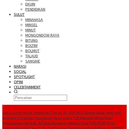
EKUIN
PENDIDIKAN
SULUT
MINAHASA
MINSEL
MINUT
MONGONDOW RAYA
BITUNG
BOLTIM
BOLMUT
TALAUD
SANGIHE
NARASI
SOCIAL
SPOTYLIGHT
OPINI
CELEBTAINMENT
BERITA TERBARU
Jaga Listrik Andal Jelang HUT ke-81 RI, PLN UP3 Tahuna Gelar Apel dan
Inspeksi Peralatan Kepulauan Nusa Utara
PLN Manado Minta Maaf
Pemadaman Bergilir di Pulau Bunaken, Minggu Dua PLTD Pulih Total
Semarakkan HUT ke 81 RI, PLN Dorong Digitalisasi Pendidikan di SMPN1