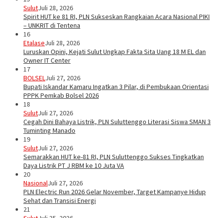
Sulut
Juli 28, 2026
Spirit HUT ke 81 RI, PLN Sukseskan Rangkaian Acara Nasional PIKI
– UNKRIT di Tentena
16
Etalase
Juli 28, 2026
Luruskan Opini, Kejati Sulut Ungkap Fakta Sita Uang 18 M EL dan
Owner IT Center
17
BOLSEL
Juli 27, 2026
Bupati Iskandar Kamaru Ingatkan 3 Pilar, di Pembukaan Orientasi
PPPK Pemkab Bolsel 2026
18
Sulut
Juli 27, 2026
Cegah Dini Bahaya Listrik, PLN Suluttenggo Literasi Siswa SMAN 3
Tuminting Manado
19
Sulut
Juli 27, 2026
Semarakkan HUT ke-81 RI, PLN Suluttenggo Sukses Tingkatkan
Daya Listrik PT J RBM ke 10 Juta VA
20
Nasional
Juli 27, 2026
PLN Electric Run 2026 Gelar November, Target Kampanye Hidup
Sehat dan Transisi Energi
21
Sulut
Juli 25, 2026