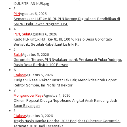
IDUL-FITRI-AN-NUR.jpg
3
PLN
Agustus 6, 2026
Semarakkan HUT ke 81 RI, PLN Dorong Digitalisasi Pendidikan di
SMPN1 Palu Lewat Program TJSL
4
PLN
,
Sulut
Agustus 6, 2026
Kado PLN untuk HUT ke- 81 RI, 100 % Rasio Desa Gorontalo
Berlistrik, Setelah Kabel Laut Listriki P…
5
Sulut
Agustus 5, 2026
Gorontalo Terang. PLN Nyalakan Listrik Perdana di Pulau Dudepo,
Rasio Desa Berlistrik 100 Persen
6
Etalase
Agustus 5, 2026
Curiga Suksesi Rektor Unsrat Tak Fair, Mendiktisaintek Copot
Rektor Sompie, Ini Profil Plt Rektor
7
Mongondow Raya
Agustus 4, 2026
Oknum Pejabat Diduga Nepotisme Angkat Anak Kandung Jadi
Supir Bayangan
8
Etalase
Agustus 3, 2026
Tragis Nasib Hamka Hendra, 2022 Penjabat Gubernur Gorontalo.
Ternyata 2026 Jadi Tersangka