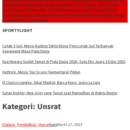
Palu Lewat Program TJSL
Kado PLN untuk HUT ke- 81 RI, 100 % Rasio
Desa Gorontalo Berlistrik, Setelah Kabel Laut Listriki Pulau Dudepo
Gorontalo Terang. PLN Nyalakan Listrik Perdana di Pulau Dudepo, Rasio
Desa Berlistrik 100 Persen
SPORTYLIGHT
Cetak 5 Gol, Messi Kudeta Tahta Klose Penccetak Gol Terbanyak
Sepanjang Masa Piala Dunia
Dua Negara Sudah Tamat di Piala Dunia 2026, Satu Eks Juara 3 Edisi 2002
Hattrick, Messi Top Score (Sementara) Pildun
El Clasico Langka, Sikat Madrid, Barca Kunci Juara La Liga
Saran Dokter, Nge-Gym yang Tepat saat Ramadhan di Waktu Begini
Kategori:
Unsrat
Etalase
,
Pendidikan
,
Unsrat
ham
Maret 27, 2023