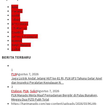
sulut
manado
politik
Talaud
DPRD SULUT
E2L-Mantap
Covid-19
James A Kojongian
kriminal
Banjir Manado
golkar
BERITA TERBARU
1
PLN
Agustus 7, 2026
Jaga Listrik Andal Jelang HUT ke-81 RI, PLN UP3 Tahuna Gelar Apel
dan Inspeksi Peralatan Kepulauan N…
2
Etalase
,
PLN
,
Sulut
Agustus 7, 2026
PLN Manado Minta Maaf Pemadaman Bergilir di Pulau Bunaken,
Minggu Dua PLTD Pulih Total
https://harimanado.com/wp-content/uploads/2026/03/IKLAN-