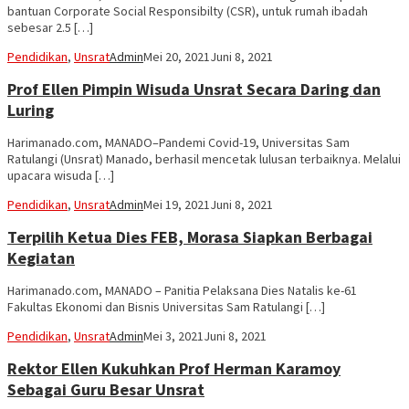
bantuan Corporate Social Responsibilty (CSR), untuk rumah ibadah
sebesar 2.5 […]
Pendidikan
,
Unsrat
Admin
Mei 20, 2021
Juni 8, 2021
Prof Ellen Pimpin Wisuda Unsrat Secara Daring dan
Luring
Harimanado.com, MANADO–Pandemi Covid-19, Universitas Sam
Ratulangi (Unsrat) Manado, berhasil mencetak lulusan terbaiknya. Melalui
upacara wisuda […]
Pendidikan
,
Unsrat
Admin
Mei 19, 2021
Juni 8, 2021
Terpilih Ketua Dies FEB, Morasa Siapkan Berbagai
Kegiatan
Harimanado.com, MANADO – Panitia Pelaksana Dies Natalis ke-61
Fakultas Ekonomi dan Bisnis Universitas Sam Ratulangi […]
Pendidikan
,
Unsrat
Admin
Mei 3, 2021
Juni 8, 2021
Rektor Ellen Kukuhkan Prof Herman Karamoy
Sebagai Guru Besar Unsrat