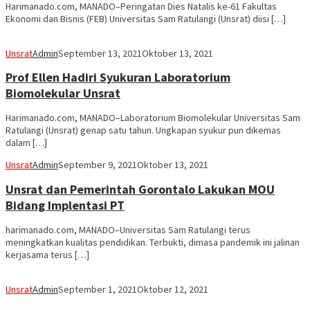
Harimanado.com, MANADO–Peringatan Dies Natalis ke-61 Fakultas
Ekonomi dan Bisnis (FEB) Universitas Sam Ratulangi (Unsrat) diisi […]
Unsrat
Admin
September 13, 2021
Oktober 13, 2021
Prof Ellen Hadiri Syukuran Laboratorium
Biomolekular Unsrat
Harimanado.com, MANADO–Laboratorium Biomolekular Universitas Sam
Ratulangi (Unsrat) genap satu tahun. Ungkapan syukur pun dikemas
dalam […]
Unsrat
Admin
September 9, 2021
Oktober 13, 2021
Unsrat dan Pemerintah Gorontalo Lakukan MOU
Bidang Implentasi PT
harimanado.com, MANADO–Universitas Sam Ratulangi terus
meningkatkan kualitas pendidikan. Terbukti, dimasa pandemik ini jalinan
kerjasama terus […]
Unsrat
Admin
September 1, 2021
Oktober 12, 2021