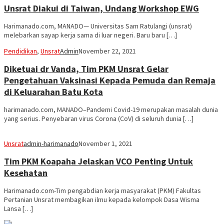
Unsrat Diakui di Taiwan, Undang Workshop EWG
Harimanado.com, MANADO— Universitas Sam Ratulangi (unsrat)
melebarkan sayap kerja sama di luar negeri. Baru baru […]
Pendidikan
,
Unsrat
Admin
November 22, 2021
Diketuai dr Vanda, Tim PKM Unsrat Gelar
Pengetahuan Vaksinasi Kepada Pemuda dan Remaja
di Keluarahan Batu Kota
harimanado.com, MANADO–Pandemi Covid-19 merupakan masalah dunia
yang serius. Penyebaran virus Corona (CoV) di seluruh dunia […]
Unsrat
admin-harimanado
November 1, 2021
Tim PKM Koapaha Jelaskan VCO Penting Untuk
Kesehatan
Harimanado.com-Tim pengabdian kerja masyarakat (PKM) Fakultas
Pertanian Unsrat membagikan ilmu kepada kelompok Dasa Wisma
Lansa […]