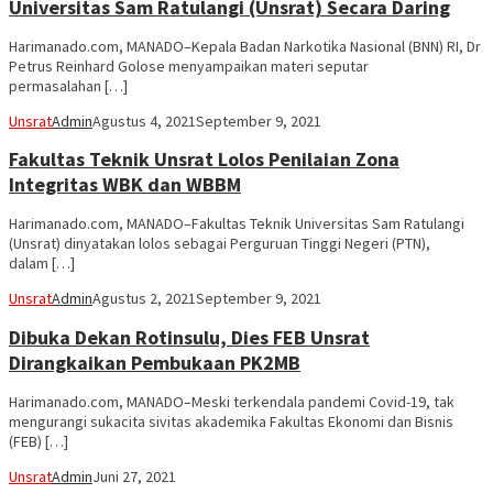
Universitas Sam Ratulangi (Unsrat) Secara Daring
Harimanado.com, MANADO–Kepala Badan Narkotika Nasional (BNN) RI, Dr
Petrus Reinhard Golose menyampaikan materi seputar
permasalahan […]
Unsrat
Admin
Agustus 4, 2021
September 9, 2021
Fakultas Teknik Unsrat Lolos Penilaian Zona
Integritas WBK dan WBBM
Harimanado.com, MANADO–Fakultas Teknik Universitas Sam Ratulangi
(Unsrat) dinyatakan lolos sebagai Perguruan Tinggi Negeri (PTN),
dalam […]
Unsrat
Admin
Agustus 2, 2021
September 9, 2021
Dibuka Dekan Rotinsulu, Dies FEB Unsrat
Dirangkaikan Pembukaan PK2MB
Harimanado.com, MANADO–Meski terkendala pandemi Covid-19, tak
mengurangi sukacita sivitas akademika Fakultas Ekonomi dan Bisnis
(FEB) […]
Unsrat
Admin
Juni 27, 2021