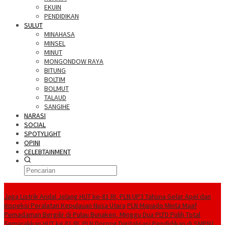
EKUIN
PENDIDIKAN
SULUT
MINAHASA
MINSEL
MINUT
MONGONDOW RAYA
BITUNG
BOLTIM
BOLMUT
TALAUD
SANGIHE
NARASI
SOCIAL
SPOTYLIGHT
OPINI
CELEBTAINMENT
BERITA TERBARU
Jaga Listrik Andal Jelang HUT ke-81 RI, PLN UP3 Tahuna Gelar Apel dan
Inspeksi Peralatan Kepulauan Nusa Utara
PLN Manado Minta Maaf
Pemadaman Bergilir di Pulau Bunaken, Minggu Dua PLTD Pulih Total
Semarakkan HUT ke 81 RI, PLN Dorong Digitalisasi Pendidikan di SMPN1