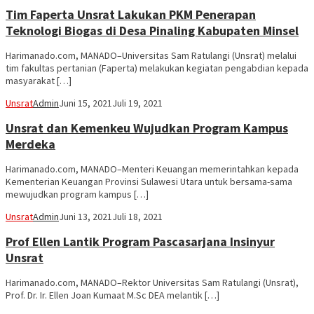
Tim Faperta Unsrat Lakukan PKM Penerapan
Teknologi Biogas di Desa Pinaling Kabupaten Minsel
Harimanado.com, MANADO–Universitas Sam Ratulangi (Unsrat) melalui
tim fakultas pertanian (Faperta) melakukan kegiatan pengabdian kepada
masyarakat […]
Unsrat
Admin
Juni 15, 2021
Juli 19, 2021
Unsrat dan Kemenkeu Wujudkan Program Kampus
Merdeka
Harimanado.com, MANADO–Menteri Keuangan memerintahkan kepada
Kementerian Keuangan Provinsi Sulawesi Utara untuk bersama-sama
mewujudkan program kampus […]
Unsrat
Admin
Juni 13, 2021
Juli 18, 2021
Prof Ellen Lantik Program Pascasarjana Insinyur
Unsrat
Harimanado.com, MANADO–Rektor Universitas Sam Ratulangi (Unsrat),
Prof. Dr. Ir. Ellen Joan Kumaat M.Sc DEA melantik […]