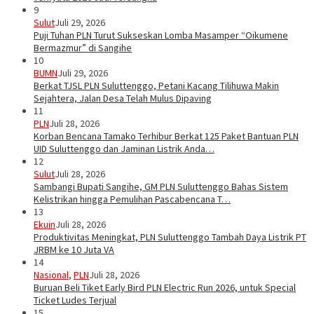
9
Sulut
Juli 29, 2026
Puji Tuhan PLN Turut Sukseskan Lomba Masamper “Oikumene
Bermazmur” di Sangihe
10
BUMN
Juli 29, 2026
Berkat TJSL PLN Suluttenggo, Petani Kacang Tilihuwa Makin
Sejahtera, Jalan Desa Telah Mulus Dipaving
11
PLN
Juli 28, 2026
Korban Bencana Tamako Terhibur Berkat 125 Paket Bantuan PLN
UID Suluttenggo dan Jaminan Listrik Anda…
12
Sulut
Juli 28, 2026
Sambangi Bupati Sangihe, GM PLN Suluttenggo Bahas Sistem
Kelistrikan hingga Pemulihan Pascabencana T…
13
Ekuin
Juli 28, 2026
Produktivitas Meningkat, PLN Suluttenggo Tambah Daya Listrik PT
JRBM ke 10 Juta VA
14
Nasional
,
PLN
Juli 28, 2026
Buruan Beli Tiket Early Bird PLN Electric Run 2026, untuk Special
Ticket Ludes Terjual
15