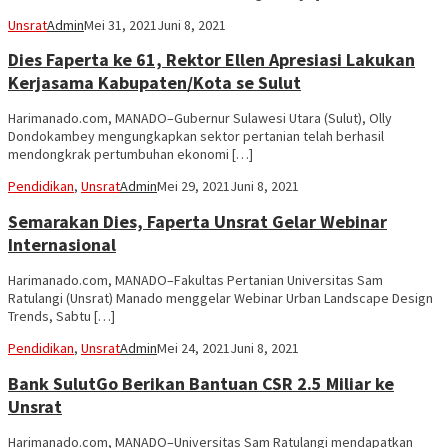
Unsrat
Admin
Mei 31, 2021
Juni 8, 2021
Dies Faperta ke 61, Rektor Ellen Apresiasi Lakukan
Kerjasama Kabupaten/Kota se Sulut
Harimanado.com, MANADO–Gubernur Sulawesi Utara (Sulut), Olly
Dondokambey mengungkapkan sektor pertanian telah berhasil
mendongkrak pertumbuhan ekonomi […]
Pendidikan
,
Unsrat
Admin
Mei 29, 2021
Juni 8, 2021
Semarakan Dies, Faperta Unsrat Gelar Webinar
Internasional
Harimanado.com, MANADO–Fakultas Pertanian Universitas Sam
Ratulangi (Unsrat) Manado menggelar Webinar Urban Landscape Design
Trends, Sabtu […]
Pendidikan
,
Unsrat
Admin
Mei 24, 2021
Juni 8, 2021
Bank SulutGo Berikan Bantuan CSR 2.5 Miliar ke
Unsrat
Harimanado.com, MANADO–Universitas Sam Ratulangi mendapatkan