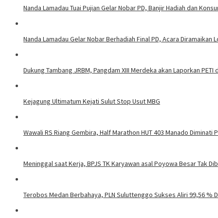
Nanda Lamadau Tuai Pujian Gelar Nobar PD, Banjir Hadiah dan Kons
Nanda Lamadau Gelar Nobar Berhadiah Final PD, Acara Diramaikan
Dukung Tambang JRBM, Pangdam XIII Merdeka akan Laporkan PETI d
Kejagung Ultimatum Kejati Sulut Stop Usut MBG
Wawali RS Riang Gembira, Half Marathon HUT 403 Manado Diminati Pel
Meninggal saat Kerja, BPJS TK Karyawan asal Poyowa Besar Tak Di
Terobos Medan Berbahaya, PLN Suluttenggo Sukses Aliri 99,56 % D