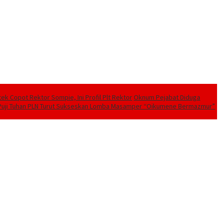
tek Copot Rektor Sompie, Ini Profil Plt Rektor
Oknum Pejabat Diduga
Puji Tuhan PLN Turut Sukseskan Lomba Masamper “Oikumene Bermazmur”