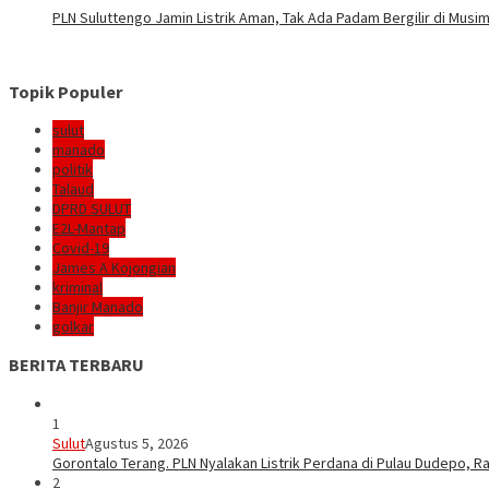
PLN Suluttengo Jamin Listrik Aman, Tak Ada Padam Bergilir di Mus
Topik Populer
sulut
manado
politik
Talaud
DPRD SULUT
E2L-Mantap
Covid-19
James A Kojongian
kriminal
Banjir Manado
golkar
BERITA TERBARU
1
Sulut
Agustus 5, 2026
Gorontalo Terang. PLN Nyalakan Listrik Perdana di Pulau Dudepo, Ra
2