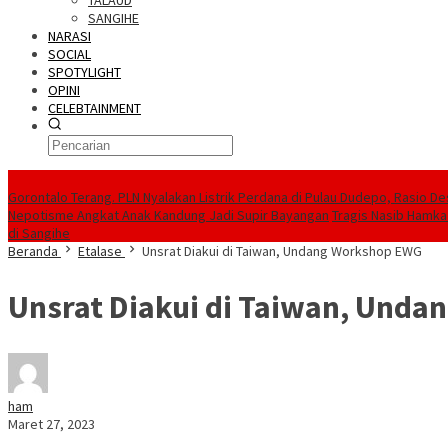
TALAUD
SANGIHE
NARASI
SOCIAL
SPOTYLIGHT
OPINI
CELEBTAINMENT
BERITA TERBARU
Gorontalo Terang. PLN Nyalakan Listrik Perdana di Pulau Dudepo, Rasio De
Nepotisme Angkat Anak Kandung Jadi Supir Bayangan
Tragis Nasib Hamka
di Sangihe
Beranda
Etalase
Unsrat Diakui di Taiwan, Undang Workshop EWG
Unsrat Diakui di Taiwan, Und
ham
Maret 27, 2023