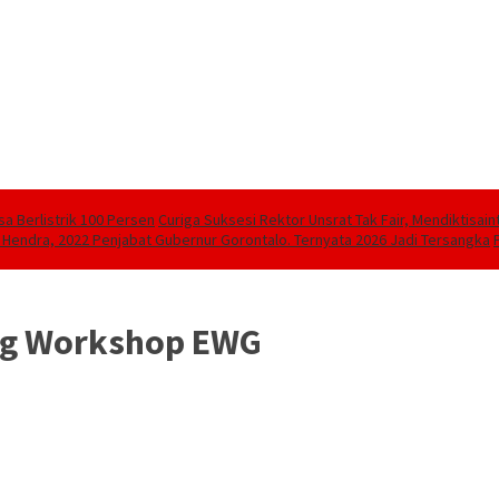
sa Berlistrik 100 Persen
Curiga Suksesi Rektor Unsrat Tak Fair, Mendiktisain
 Hendra, 2022 Penjabat Gubernur Gorontalo. Ternyata 2026 Jadi Tersangka
ang Workshop EWG