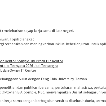
) melebarkan sayap kerja sama di luar negeri.
aiwan. Topik diangkat
i terbarukan dan meningkatkan inklusi keberlanjutan untuk apli
ot Rektor Sompie, Ini Profil Plt Rektor
talo. Ternyata 2026 Jadi Tersangka
EL dan Owner IT Center
kebanggaan Sulut dengan Feng Chia University, Taiwan.
a penelitian dan publikasi bersama, pertukaran mahasiswa, pertuk
r. Oktovian B.A. Sompie, MSc. menyampaikan Unsrat sebagai univer
kerja sama dengan berbagai universitas di seluruh dunia, termas