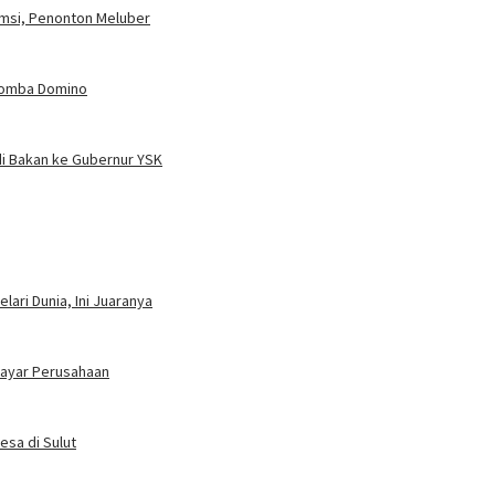
umsi, Penonton Meluber
 Lomba Domino
i Bakan ke Gubernur YSK
ari Dunia, Ini Juaranya
bayar Perusahaan
esa di Sulut