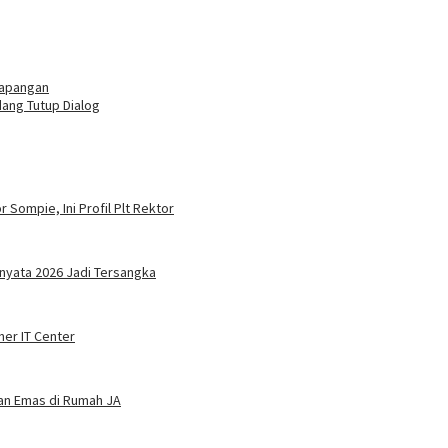
Lapangan
ang Tutup Dialog
 Sompie, Ini Profil Plt Rektor
nyata 2026 Jadi Tersangka
ner IT Center
dan Emas di Rumah JA