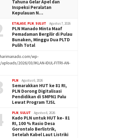
Tahuna Gelar Apel dan
Inspeksi Peralatan
Kepulauan N…
2
ETALASE
,
PLN
,
SULUT
Agustus 7, 2026
PLN Manado Minta Maaf
Pemadaman Bergilir di Pulau
Bunaken, Minggu Dua PLTD
Pulih Total
//harimanado.com/wp-
/uploads/2026/03/IKLAN-IDUL-FITRI-AN-
g
3
PLN
Agustus 6, 2026
Semarakkan HUT ke 81 RI,
PLN Dorong Digitalisasi
Pendidikan di SMPN1 Palu
Lewat Program TJSL
4
PLN
,
SULUT
Agustus 6, 2026
Kado PLN untuk HUT ke- 81
RI, 100 % Rasio Desa
Gorontalo Berlistrik,
Setelah Kabel Laut Listriki