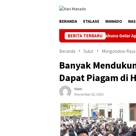
Loncat
ke
konten
BERANDA
ETALASE
MANADO
NAS
 Jelang HUT ke-81 RI, PLN UP3 Tahuna Gelar Apel dan Inspeksi Pe
BERITA TERBARU
Beranda
Sulut
Mongondow Raya
Banyak Mendukun
Dapat Piagam di H
Ham
November 26, 2025