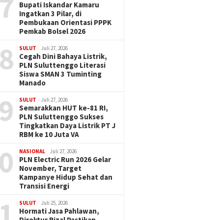
7
Bupati Iskandar Kamaru
Ingatkan 3 Pilar, di
Pembukaan Orientasi PPPK
Pemkab Bolsel 2026
8
SULUT
Juli 27, 2026
Cegah Dini Bahaya Listrik,
PLN Suluttenggo Literasi
Siswa SMAN 3 Tuminting
Manado
9
SULUT
Juli 27, 2026
Semarakkan HUT ke-81 RI,
PLN Suluttenggo Sukses
Tingkatkan Daya Listrik PT J
RBM ke 10 Juta VA
0
NASIONAL
Juli 27, 2026
PLN Electric Run 2026 Gelar
November, Target
Kampanye Hidup Sehat dan
Transisi Energi
1
SULUT
Juli 25, 2026
Hormati Jasa Pahlawan,
Direktur Rizal Pastikan