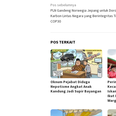
Navigasi
Pos sebelumnya
PLN Gandeng Norwegia Jepang untuk Doro
pos
Karbon Lintas Negara yang Berintegritas Ti
COP30
POS TERKAIT
Oknum Pejabat Diduga
Peri
Nepotisme Angkat Anak
Keca
Kandung Jadi Supir Bayangan
Iska
Ikut
War