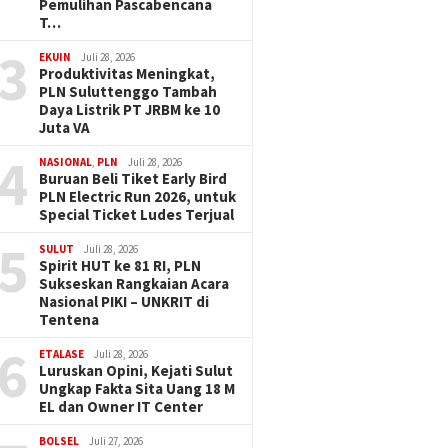
Pemulihan Pascabencana
T…
3
EKUIN
Juli 28, 2026
Produktivitas Meningkat,
PLN Suluttenggo Tambah
Daya Listrik PT JRBM ke 10
Juta VA
4
NASIONAL
,
PLN
Juli 28, 2026
Buruan Beli Tiket Early Bird
PLN Electric Run 2026, untuk
Special Ticket Ludes Terjual
5
SULUT
Juli 28, 2026
Spirit HUT ke 81 RI, PLN
Sukseskan Rangkaian Acara
Nasional PIKI – UNKRIT di
Tentena
6
ETALASE
Juli 28, 2026
Luruskan Opini, Kejati Sulut
Ungkap Fakta Sita Uang 18 M
EL dan Owner IT Center
BOLSEL
Juli 27, 2026