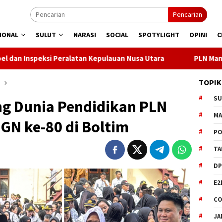
Pencarian
IONAL
SULUT
NARASI
SOCIAL
SPOTYLIGHT
OPINI
C
ralatan Kepulauan Nusa Utara
PLN Manado Minta Maaf Pema
TOPIK
S
g Dunia Pendidikan PLN
M
GN ke-80 di Boltim
PO
TA
DP
E2
CO
JA