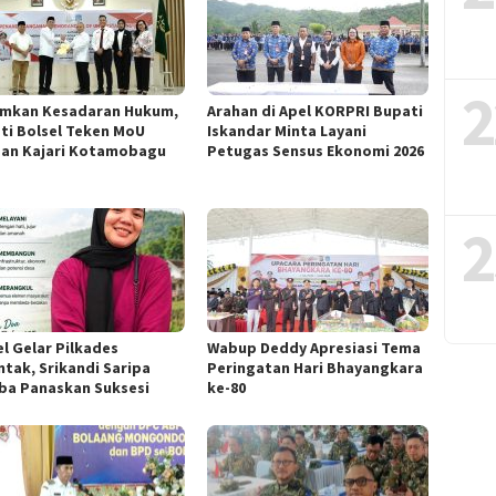
2
mkan Kesadaran Hukum,
Arahan di Apel KORPRI Bupati
ti Bolsel Teken MoU
Iskandar Minta Layani
an Kajari Kotamobagu
Petugas Sensus Ekonomi 2026
2
el Gelar Pilkades
Wabup Deddy Apresiasi Tema
ntak, Srikandi Saripa
Peringatan Hari Bhayangkara
a Panaskan Suksesi
ke-80