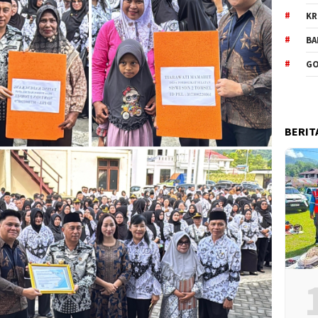
KR
BA
GO
BERIT