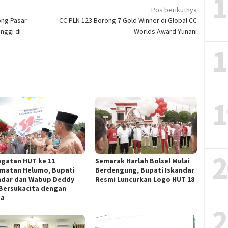
1
Pos berikutnya
ng Pasar
CC PLN 123 Borong 7 Gold Winner di Global CC
nggi di
Worlds Award Yunani
1
1
2
ngatan HUT ke 11
Semarak Harlah Bolsel Mulai
matan Helumo, Bupati
Berdengung, Bupati Iskandar
ndar dan Wabup Deddy
Resmi Luncurkan Logo HUT 18
 Bersukacita dengan
ga
2