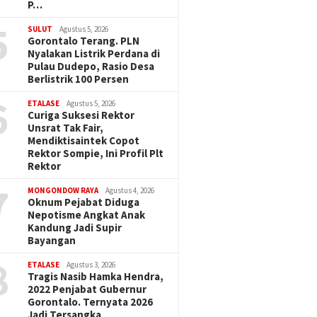
P…
5
SULUT
Agustus 5, 2026
Gorontalo Terang. PLN
Nyalakan Listrik Perdana di
Pulau Dudepo, Rasio Desa
Berlistrik 100 Persen
6
ETALASE
Agustus 5, 2026
Curiga Suksesi Rektor
Unsrat Tak Fair,
Mendiktisaintek Copot
Rektor Sompie, Ini Profil Plt
Rektor
7
MONGONDOW RAYA
Agustus 4, 2026
Oknum Pejabat Diduga
Nepotisme Angkat Anak
Kandung Jadi Supir
Bayangan
8
ETALASE
Agustus 3, 2026
Tragis Nasib Hamka Hendra,
2022 Penjabat Gubernur
Gorontalo. Ternyata 2026
Jadi Tersangka