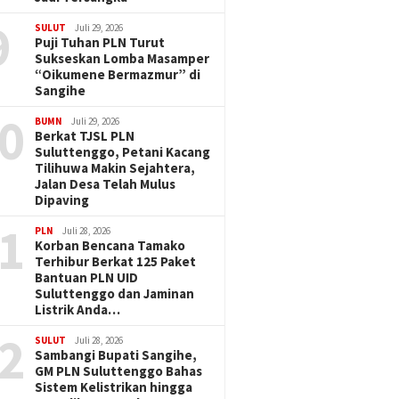
9
SULUT
Juli 29, 2026
Puji Tuhan PLN Turut
Sukseskan Lomba Masamper
“Oikumene Bermazmur” di
Sangihe
0
BUMN
Juli 29, 2026
Berkat TJSL PLN
Suluttenggo, Petani Kacang
Tilihuwa Makin Sejahtera,
Jalan Desa Telah Mulus
Dipaving
1
PLN
Juli 28, 2026
Korban Bencana Tamako
Terhibur Berkat 125 Paket
Bantuan PLN UID
Suluttenggo dan Jaminan
Listrik Anda…
2
SULUT
Juli 28, 2026
Sambangi Bupati Sangihe,
GM PLN Suluttenggo Bahas
Sistem Kelistrikan hingga