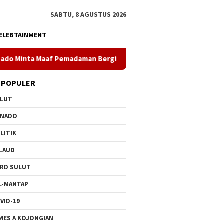
SABTU, 8 AGUSTUS 2026
ELEBTAINMENT
daman Bergilir di Pulau Bunaken, Minggu Dua PLTD Pulih Total
 POPULER
ULUT
ANADO
LITIK
LAUD
RD SULUT
L-MANTAP
VID-19
MES A KOJONGIAN