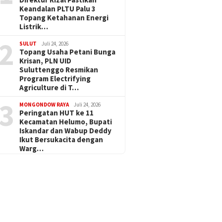
Keandalan PLTU Palu 3
Topang Ketahanan Energi
Listrik…
2
SULUT
Juli 24, 2026
Topang Usaha Petani Bunga
Krisan, PLN UID
Suluttenggo Resmikan
Program Electrifying
Agriculture di T…
3
MONGONDOW RAYA
Juli 24, 2026
Peringatan HUT ke 11
Kecamatan Helumo, Bupati
Iskandar dan Wabup Deddy
Ikut Bersukacita dengan
Warg…