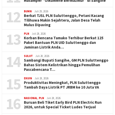
Masamper “Oikumene Bermazmur” di Sangihe
12
BUMN
Juli 29, 2026
Berkat TJSL PLN Suluttenggo, Petani Kacang
Tilihuwa Makin Sejahtera, Jalan Desa Telah
Mulus Dipaving
13
PLN
Juli 28, 2026
Korban Bencana Tamako Terhibur Berkat 125
Paket Bantuan PLN UID Suluttenggo dan
Jaminan Listrik Anda…
14
SULUT
Juli 28, 2026
Sambangi Bupati Sangihe, GM PLN Suluttenggo
Bahas Sistem Kelistrikan hingga Pemulihan
Pascabencana T…
15
EKUIN
Juli 28, 2026
Produktivitas Meningkat, PLN Suluttenggo
Tambah Daya Listrik PT JRBM ke 10 Juta VA
16
NASIONAL
,
PLN
Juli 28, 2026
Buruan Beli Tiket Early Bird PLN Electric Run
2026, untuk Special Ticket Ludes Terjual