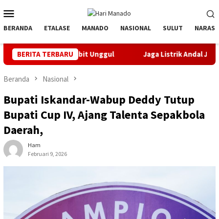
Loncat
Menu
ke
Mobile
konten
BERANDA
ETALASE
MANADO
NASIONAL
SULUT
NARASI
it Unggul
BERITA TERBARU
Jaga Listrik Andal Jelang HUT ke-81 RI, PLN UP
Beranda
Nasional
Bupati Iskandar-Wabup Deddy Tutup
Bupati Cup IV, Ajang Talenta Sepakbola
Daerah,
Ham
Februari 9, 2026