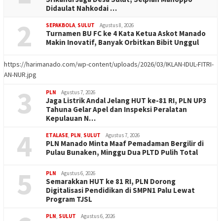
Didaulat Nahkodai …
2
SEPAKBOLA
,
SULUT
Agustus 8, 2026
Turnamen BU FC ke 4 Kata Ketua Askot Manado
Makin Inovatif, Banyak Orbitkan Bibit Unggul
https://harimanado.com/wp-content/uploads/2026/03/IKLAN-IDUL-FITRI-
AN-NUR.jpg
3
PLN
Agustus 7, 2026
Jaga Listrik Andal Jelang HUT ke-81 RI, PLN UP3
Tahuna Gelar Apel dan Inspeksi Peralatan
Kepulauan N…
4
ETALASE
,
PLN
,
SULUT
Agustus 7, 2026
PLN Manado Minta Maaf Pemadaman Bergilir di
Pulau Bunaken, Minggu Dua PLTD Pulih Total
5
PLN
Agustus 6, 2026
Semarakkan HUT ke 81 RI, PLN Dorong
Digitalisasi Pendidikan di SMPN1 Palu Lewat
Program TJSL
PLN
,
SULUT
Agustus 6, 2026