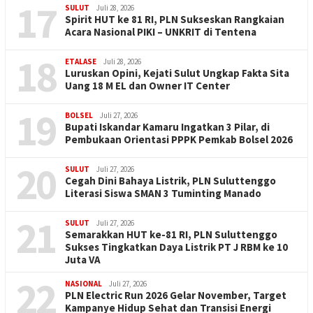
17
SULUT
Juli 28, 2026
Spirit HUT ke 81 RI, PLN Sukseskan Rangkaian
Acara Nasional PIKI – UNKRIT di Tentena
18
ETALASE
Juli 28, 2026
Luruskan Opini, Kejati Sulut Ungkap Fakta Sita
Uang 18 M EL dan Owner IT Center
19
BOLSEL
Juli 27, 2026
Bupati Iskandar Kamaru Ingatkan 3 Pilar, di
Pembukaan Orientasi PPPK Pemkab Bolsel 2026
20
SULUT
Juli 27, 2026
Cegah Dini Bahaya Listrik, PLN Suluttenggo
Literasi Siswa SMAN 3 Tuminting Manado
21
SULUT
Juli 27, 2026
Semarakkan HUT ke-81 RI, PLN Suluttenggo
Sukses Tingkatkan Daya Listrik PT J RBM ke 10
Juta VA
22
NASIONAL
Juli 27, 2026
PLN Electric Run 2026 Gelar November, Target
Kampanye Hidup Sehat dan Transisi Energi