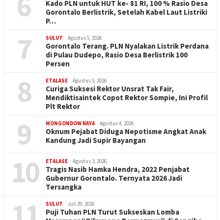
6
Kado PLN untuk HUT ke- 81 RI, 100 % Rasio Desa
Gorontalo Berlistrik, Setelah Kabel Laut Listriki
P…
7
SULUT
Agustus 5, 2026
Gorontalo Terang. PLN Nyalakan Listrik Perdana
di Pulau Dudepo, Rasio Desa Berlistrik 100
Persen
8
ETALASE
Agustus 5, 2026
Curiga Suksesi Rektor Unsrat Tak Fair,
Mendiktisaintek Copot Rektor Sompie, Ini Profil
Plt Rektor
9
MONGONDOW RAYA
Agustus 4, 2026
Oknum Pejabat Diduga Nepotisme Angkat Anak
Kandung Jadi Supir Bayangan
10
ETALASE
Agustus 3, 2026
Tragis Nasib Hamka Hendra, 2022 Penjabat
Gubernur Gorontalo. Ternyata 2026 Jadi
Tersangka
11
SULUT
Juli 29, 2026
Puji Tuhan PLN Turut Sukseskan Lomba