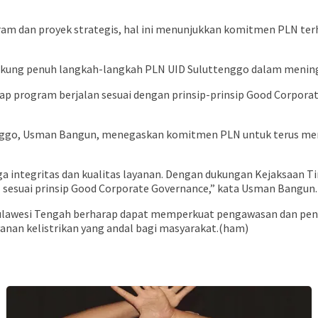
 dan proyek strategis, hal ini menunjukkan komitmen PLN terha
ung penuh langkah-langkah PLN UID Suluttenggo dalam meningka
ap program berjalan sesuai dengan prinsip-prinsip Good Corpora
nggo, Usman Bangun, menegaskan komitmen PLN untuk terus menj
integritas dan kualitas layanan. Dengan dukungan Kejaksaan Ti
l sesuai prinsip Good Corporate Governance,” kata Usman Bangun.
gi Sulawesi Tengah berharap dapat memperkuat pengawasan dan 
anan kelistrikan yang andal bagi masyarakat.(ham)