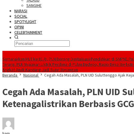
TALAUD
SANGIHE
NARASI
SOCIAL
SPOTYLIGHT
OPINI
CELEBTAINMENT
BERITA TERBARU
Semarakkan HUT ke 81 RI, PLN Dorong Digitalisasi Pendidikan di SMPN1 Pa
Terang. PLN Nyalakan Listrik Perdana di Pulau Dudepo, Rasio Desa Berlistr
Angkat Anak Kandung Jadi Supir Bayangan
Beranda
Nasional
Cegah Ada Masalah, PLN UID Suluttenggo Ajak Keja
Cegah Ada Masalah, PLN UID Sul
Ketenagalistrikan Berbasis GC
ham