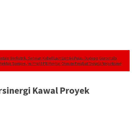
alo Berlistrik, Setelah Kabel Laut Listriki Pulau Dudepo
Gorontalo
ektor Sompie, Ini Profil Plt Rektor
Oknum Pejabat Diduga Nepotisme
rsinergi Kawal Proyek