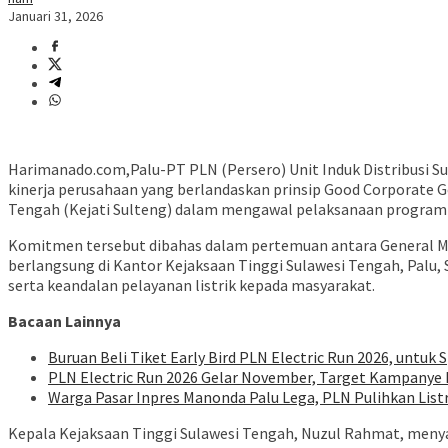
Januari 31, 2026
Harimanado.com,Palu-PT PLN (Persero) Unit Induk Distribusi 
kinerja perusahaan yang berlandaskan prinsip Good Corporate Go
Tengah (Kejati Sulteng) dalam mengawal pelaksanaan program
Komitmen tersebut dibahas dalam pertemuan antara General Man
berlangsung di Kantor Kejaksaan Tinggi Sulawesi Tengah, Palu,
serta keandalan pelayanan listrik kepada masyarakat.
Bacaan Lainnya
Buruan Beli Tiket Early Bird PLN Electric Run 2026, untuk S
PLN Electric Run 2026 Gelar November, Target Kampanye H
Warga Pasar Inpres Manonda Palu Lega, PLN Pulihkan List
Kepala Kejaksaan Tinggi Sulawesi Tengah, Nuzul Rahmat, meny