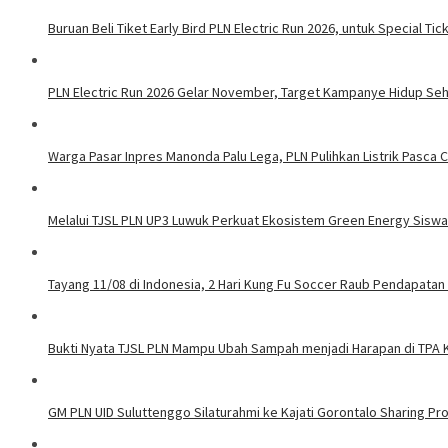
Buruan Beli Tiket Early Bird PLN Electric Run 2026, untuk Special Tic
PLN Electric Run 2026 Gelar November, Target Kampanye Hidup Seha
Warga Pasar Inpres Manonda Palu Lega, PLN Pulihkan Listrik Pasca
Melalui TJSL PLN UP3 Luwuk Perkuat Ekosistem Green Energy Sisw
Tayang 11/08 di Indonesia, 2 Hari Kung Fu Soccer Raub Pendapatan 
Bukti Nyata TJSL PLN Mampu Ubah Sampah menjadi Harapan di TPA
GM PLN UID Suluttenggo Silaturahmi ke Kajati Gorontalo Sharing Pro