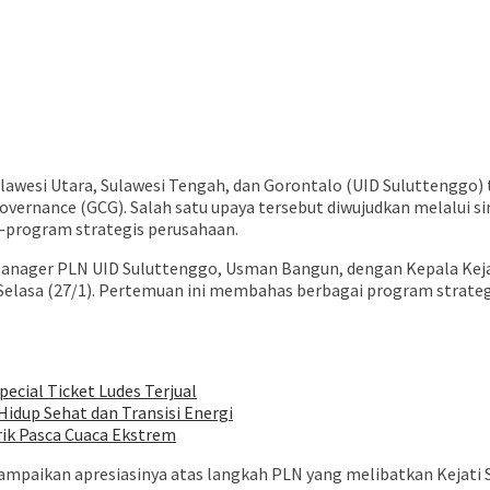
Sulawesi Utara, Sulawesi Tengah, dan Gorontalo (UID Sulutteng
vernance (GCG). Salah satu upaya tersebut diwujudkan melalui si
-program strategis perusahaan.
ager PLN UID Suluttenggo, Usman Bangun, dengan Kepala Kejaksa
 Selasa (27/1). Pertemuan ini membahas berbagai program strate
pecial Ticket Ludes Terjual
idup Sehat dan Transisi Energi
rik Pasca Cuaca Ekstrem
ampaikan apresiasinya atas langkah PLN yang melibatkan Kejati