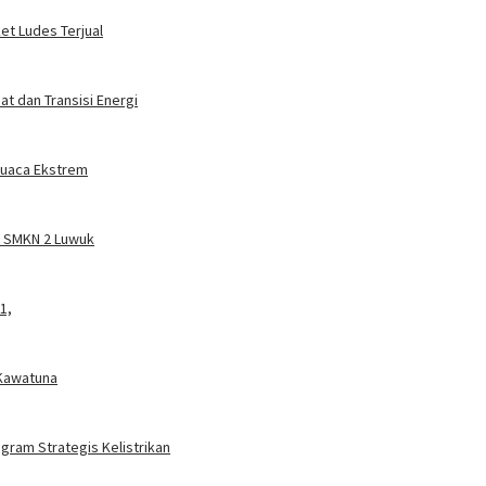
ket Ludes Terjual
t dan Transisi Energi
 Cuaca Ekstrem
a SMKN 2 Luwuk
1,
 Kawatuna
gram Strategis Kelistrikan