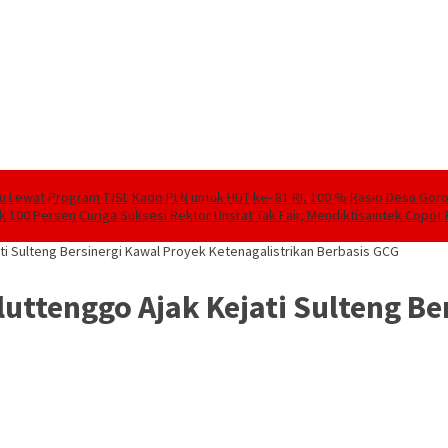
lu Lewat Program TJSL
Kado PLN untuk HUT ke- 81 RI, 100 % Rasio Desa Goront
ik 100 Persen
Curiga Suksesi Rektor Unsrat Tak Fair, Mendiktisaintek Copot R
ti Sulteng Bersinergi Kawal Proyek Ketenagalistrikan Berbasis GCG
uttenggo Ajak Kejati Sulteng Be
G