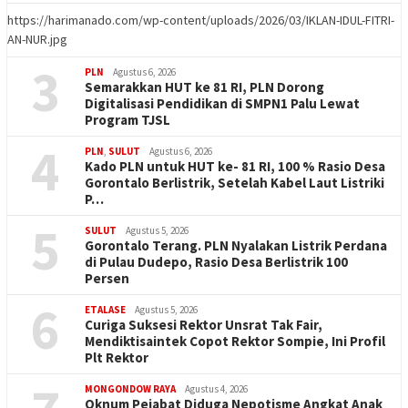
https://harimanado.com/wp-content/uploads/2026/03/IKLAN-IDUL-FITRI-
AN-NUR.jpg
3
PLN
Agustus 6, 2026
Semarakkan HUT ke 81 RI, PLN Dorong
Digitalisasi Pendidikan di SMPN1 Palu Lewat
Program TJSL
4
PLN
,
SULUT
Agustus 6, 2026
Kado PLN untuk HUT ke- 81 RI, 100 % Rasio Desa
Gorontalo Berlistrik, Setelah Kabel Laut Listriki
P…
5
SULUT
Agustus 5, 2026
Gorontalo Terang. PLN Nyalakan Listrik Perdana
di Pulau Dudepo, Rasio Desa Berlistrik 100
Persen
6
ETALASE
Agustus 5, 2026
Curiga Suksesi Rektor Unsrat Tak Fair,
Mendiktisaintek Copot Rektor Sompie, Ini Profil
Plt Rektor
MONGONDOW RAYA
Agustus 4, 2026
Oknum Pejabat Diduga Nepotisme Angkat Anak