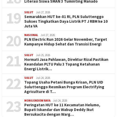
Literasi Siswa SMAN 3 Tuminting Manado
19
SULUT
Juli 27, 2026
Semarakkan HUT ke-81 RI, PLN Suluttenggo
Sukses Tingkatkan Daya Listrik PT J RBM ke 10
Juta VA
20
NASIONAL
Juli 27, 2026
PLN Electric Run 2026 Gelar November, Target
Kampanye Hidup Sehat dan Transisi Energi
21
SULUT
Juli 25, 2026
Hormati Jasa Pahlawan, Direktur Rizal Pastikan
Keandalan PLTU Palu 3 Topang Ketahanan
Energi Listrik…
22
SULUT
Juli 24, 2026
Topang Usaha Petani Bunga Krisan, PLN UID
Suluttenggo Resmikan Program Electrifying
Agriculture di T…
23
MONGONDOW RAYA
Juli 24, 2026
Peringatan HUT ke 11 Kecamatan Helumo,
Bupati Iskandar dan Wabup Deddy Ikut
Bersukacita dengan Warg…