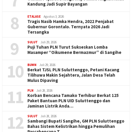
7
Kandung Jadi Supir Bayangan
8
ETALASE
Agustus 3, 2026
Tragis Nasib Hamka Hendra, 2022 Penjabat
Gubernur Gorontalo. Ternyata 2026 Jadi
Tersangka
9
SULUT
Juli 29, 2026
Puji Tuhan PLN Turut Sukseskan Lomba
Masamper “Oikumene Bermazmur” di Sangihe
10
BUMN
Juli 29, 2026
Berkat TJSL PLN Suluttenggo, Petani Kacang
Tilihuwa Makin Sejahtera, Jalan Desa Telah
Mulus Dipaving
11
PLN
Juli 28, 2026
Korban Bencana Tamako Terhibur Berkat 125
Paket Bantuan PLN UID Suluttenggo dan
Jaminan Listrik Anda…
12
SULUT
Juli 28, 2026
Sambangi Bupati Sangihe, GM PLN Suluttenggo
Bahas Sistem Kelistrikan hingga Pemulihan
Pascabencana T…