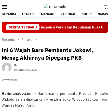
Loncat
Menu
ke
Mobile
konten
BERANDA
ETALASE
MANADO
NASIONAL
SULUT
NARASI
el dan Inspeksi Peralatan Kepulauan Nusa Utara
BERITA TERBARU
PLN Manad
Beranda
Etalase
Ini 6 Wajah Baru Pembantu Jokowi,
Menag Akhirnya Dipegang PKB
Ham
Desember 22, 2020
Joko Widodo
Harimanado.com
– Nama-nama pembantu Presiden RI Joko
Widodo telah diputuskan Presiden Joko Widodo (Jokowi) dan
Wapres Ma’ruf Amin.