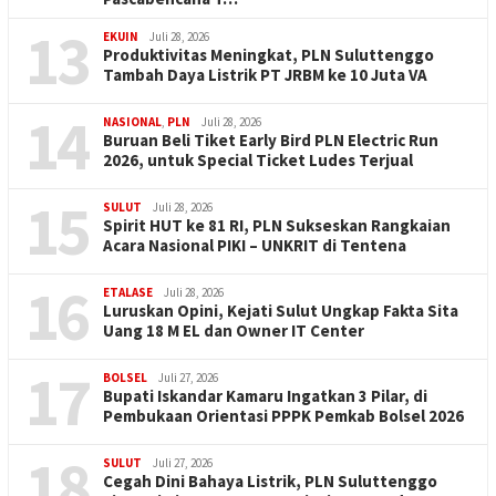
13
EKUIN
Juli 28, 2026
Produktivitas Meningkat, PLN Suluttenggo
Tambah Daya Listrik PT JRBM ke 10 Juta VA
14
NASIONAL
,
PLN
Juli 28, 2026
Buruan Beli Tiket Early Bird PLN Electric Run
2026, untuk Special Ticket Ludes Terjual
15
SULUT
Juli 28, 2026
Spirit HUT ke 81 RI, PLN Sukseskan Rangkaian
Acara Nasional PIKI – UNKRIT di Tentena
16
ETALASE
Juli 28, 2026
Luruskan Opini, Kejati Sulut Ungkap Fakta Sita
Uang 18 M EL dan Owner IT Center
17
BOLSEL
Juli 27, 2026
Bupati Iskandar Kamaru Ingatkan 3 Pilar, di
Pembukaan Orientasi PPPK Pemkab Bolsel 2026
18
SULUT
Juli 27, 2026
Cegah Dini Bahaya Listrik, PLN Suluttenggo