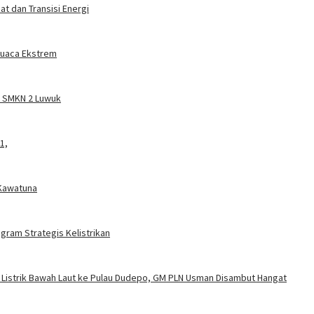
t dan Transisi Energi
 Cuaca Ekstrem
a SMKN 2 Luwuk
1,
 Kawatuna
gram Strategis Kelistrikan
 Listrik Bawah Laut ke Pulau Dudepo, GM PLN Usman Disambut Hangat