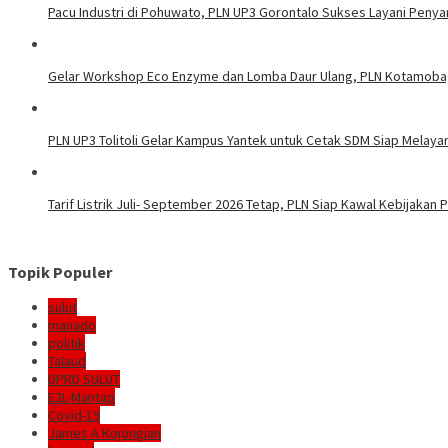
Pacu Industri di Pohuwato, PLN UP3 Gorontalo Sukses Layani Penya
Gelar Workshop Eco Enzyme dan Lomba Daur Ulang, PLN Kotamoba
PLN UP3 Tolitoli Gelar Kampus Yantek untuk Cetak SDM Siap Melaya
Tarif Listrik Juli- September 2026 Tetap, PLN Siap Kawal Kebijakan
Topik Populer
sulut
manado
politik
Talaud
DPRD SULUT
E2L-Mantap
Covid-19
James A Kojongian