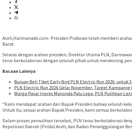
Aceh,Harimanado.com- Presiden Prabowo telah memberi arahan P
Barat.
Selaras dengan arahan presiden, Direktur Utama PLN, Darmawan 
terus berkolaborasi dengan seluruh pihak untuk mendorong perc
Bacaan Lainnya
Buruan Beli Tiket Early Bird PLN Electric Run 2026, untuk S
PLN Electric Run 2026 Gelar November, Target Kampanye H
Warga Pasar Inpres Manonda Palu Lega, PLN Pulihkan List
“Kami mendapat arahan dari Bapak Presiden bahwa seluruh keku
Untuk itu, sesuai arahan Bapak Presiden, kami semua berkolabor
Dalam proses pemulihan tersebut, PLN terus berkolaborasi den
Kepolisian Daerah (Polda) Aceh, dan Badan Penanggulangan Be