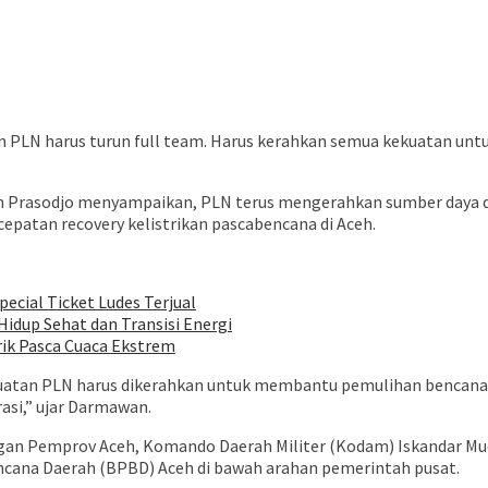
LN harus turun full team. Harus kerahkan semua kekuatan untuk
Prasodjo menyampaikan, PLN terus mengerahkan sumber daya dan p
epatan recovery kelistrikan pascabencana di Aceh.
pecial Ticket Ludes Terjual
idup Sehat dan Transisi Energi
rik Pasca Cuaca Ekstrem
atan PLN harus dikerahkan untuk membantu pemulihan bencana, b
asi,” ujar Darmawan.
gan Pemprov Aceh, Komando Daerah Militer (Kodam) Iskandar Mud
ncana Daerah (BPBD) Aceh di bawah arahan pemerintah pusat.