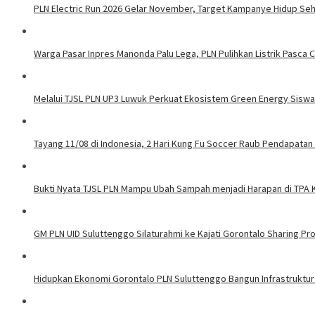
PLN Electric Run 2026 Gelar November, Target Kampanye Hidup Seha
Warga Pasar Inpres Manonda Palu Lega, PLN Pulihkan Listrik Pasca
Melalui TJSL PLN UP3 Luwuk Perkuat Ekosistem Green Energy Sisw
Tayang 11/08 di Indonesia, 2 Hari Kung Fu Soccer Raub Pendapatan 
Bukti Nyata TJSL PLN Mampu Ubah Sampah menjadi Harapan di TPA
GM PLN UID Suluttenggo Silaturahmi ke Kajati Gorontalo Sharing Pro
Hidupkan Ekonomi Gorontalo PLN Suluttenggo Bangun Infrastruktur