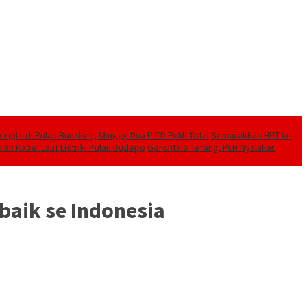
ilir di Pulau Bunaken, Minggu Dua PLTD Pulih Total
Semarakkan HUT ke
lah Kabel Laut Listriki Pulau Dudepo
Gorontalo Terang. PLN Nyalakan
baik se Indonesia