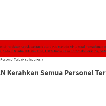
speksi Peralatan Kepulauan Nusa Utara
PLN Manado Minta Maaf Pemadaman Berg
SL
Kado PLN untuk HUT ke- 81 RI, 100 % Rasio Desa Gorontalo Berlistrik, Sete
Personel Terbaik se Indonesia
LN Kerahkan Semua Personel Ter