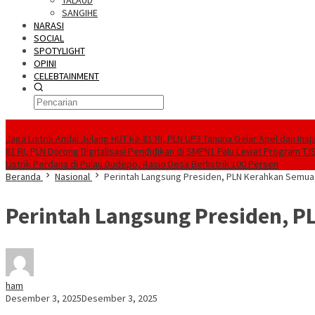
TALAUD
SANGIHE
NARASI
SOCIAL
SPOTYLIGHT
OPINI
CELEBTAINMENT
BERITA TERBARU
Jaga Listrik Andal Jelang HUT ke-81 RI, PLN UP3 Tahuna Gelar Apel dan In
81 RI, PLN Dorong Digitalisasi Pendidikan di SMPN1 Palu Lewat Program TJ
Listrik Perdana di Pulau Dudepo, Rasio Desa Berlistrik 100 Persen
Beranda
Nasional
Perintah Langsung Presiden, PLN Kerahkan Semua 
Perintah Langsung Presiden, P
ham
Desember 3, 2025
Desember 3, 2025