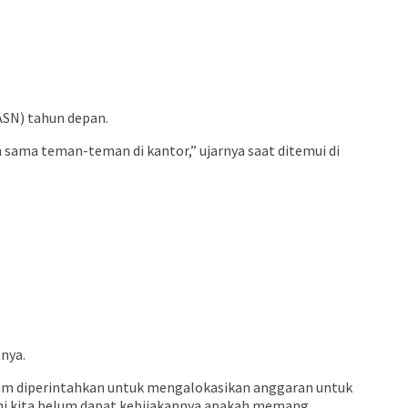
ASN) tahun depan.
 sama teman-teman di kantor,” ujarnya saat ditemui di
snya.
um diperintahkan untuk mengalokasikan anggaran untuk
ini kita belum dapat kebijakannya apakah memang