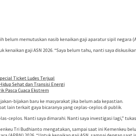
 belum memutuskan nasib kenaikan gaji aparatur sipil negara (
kenaikan gaji ASN 2026. “Saya belum tahu, nanti saya diskusikan
pecial Ticket Ludes Terjual
idup Sehat dan Transisi Energi
rik Pasca Cuaca Ekstrem
ijakan-bijakan baru ke masyarakat jika belum ada kepastian.
t lain terkait gaya bicaranya yang ceplas-ceplos di publik.
-ceplos. Nanti saya dimarahi. Nanti saya investigasi lagi,” tuka
nkeu Tri Budhianto mengatakan, sampai saat ini Kemenkeu bel
ra (APBN) 2026. “Untuk kenaikan gaji ASN, sampai dengan saat 