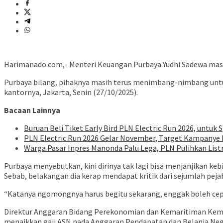
Harimanado.com,- Menteri Keuangan Purbaya Yudhi Sadewa masih
Purbaya bilang, pihaknya masih terus menimbang-nimbang untuk 
kantornya, Jakarta, Senin (27/10/2025).
Bacaan Lainnya
Buruan Beli Tiket Early Bird PLN Electric Run 2026, untuk S
PLN Electric Run 2026 Gelar November, Target Kampanye H
Warga Pasar Inpres Manonda Palu Lega, PLN Pulihkan List
Purbaya menyebutkan, kini dirinya tak lagi bisa menjanjikan keb
Sebab, belakangan dia kerap mendapat kritik dari sejumlah pejaba
“Katanya ngomongnya harus begitu sekarang, enggak boleh ceplas
Direktur Anggaran Bidang Perekonomian dan Kemaritiman Keme
menaikkan gaji ASN pada Anggaran Pendapatan dan Belanja Nega