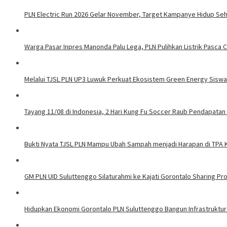
PLN Electric Run 2026 Gelar November, Target Kampanye Hidup Seha
Warga Pasar Inpres Manonda Palu Lega, PLN Pulihkan Listrik Pasca
Melalui TJSL PLN UP3 Luwuk Perkuat Ekosistem Green Energy Sisw
Tayang 11/08 di Indonesia, 2 Hari Kung Fu Soccer Raub Pendapatan 
Bukti Nyata TJSL PLN Mampu Ubah Sampah menjadi Harapan di TPA
GM PLN UID Suluttenggo Silaturahmi ke Kajati Gorontalo Sharing Pro
Hidupkan Ekonomi Gorontalo PLN Suluttenggo Bangun Infrastruktur