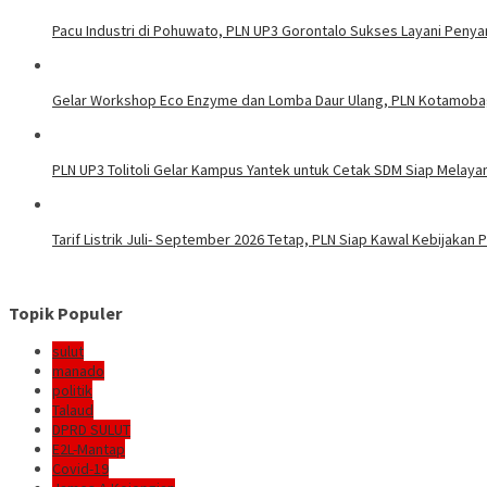
Pacu Industri di Pohuwato, PLN UP3 Gorontalo Sukses Layani Penya
Gelar Workshop Eco Enzyme dan Lomba Daur Ulang, PLN Kotamoba
PLN UP3 Tolitoli Gelar Kampus Yantek untuk Cetak SDM Siap Melaya
Tarif Listrik Juli- September 2026 Tetap, PLN Siap Kawal Kebijakan
Topik Populer
sulut
manado
politik
Talaud
DPRD SULUT
E2L-Mantap
Covid-19