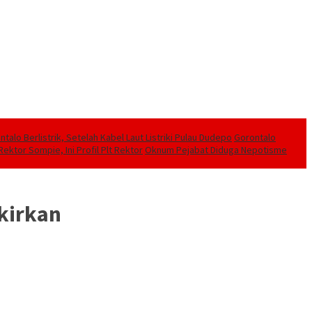
alo Berlistrik, Setelah Kabel Laut Listriki Pulau Dudepo
Gorontalo
ektor Sompie, Ini Profil Plt Rektor
Oknum Pejabat Diduga Nepotisme
ikirkan