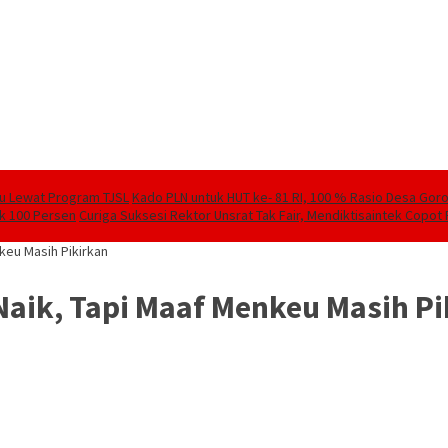
lu Lewat Program TJSL
Kado PLN untuk HUT ke- 81 RI, 100 % Rasio Desa Goront
ik 100 Persen
Curiga Suksesi Rektor Unsrat Tak Fair, Mendiktisaintek Copot R
keu Masih Pikirkan
Naik, Tapi Maaf Menkeu Masih P