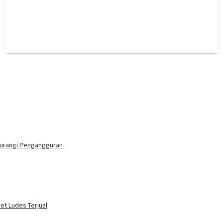
 Kurangi Pengangguran
ket Ludes Terjual