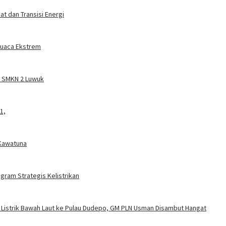
t dan Transisi Energi
 Cuaca Ekstrem
a SMKN 2 Luwuk
1,
 Kawatuna
gram Strategis Kelistrikan
 Listrik Bawah Laut ke Pulau Dudepo, GM PLN Usman Disambut Hangat