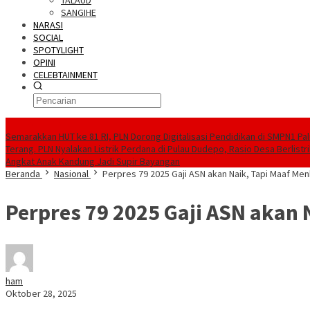
TALAUD
SANGIHE
NARASI
SOCIAL
SPOTYLIGHT
OPINI
CELEBTAINMENT
BERITA TERBARU
Semarakkan HUT ke 81 RI, PLN Dorong Digitalisasi Pendidikan di SMPN1 Pa
Terang. PLN Nyalakan Listrik Perdana di Pulau Dudepo, Rasio Desa Berlistr
Angkat Anak Kandung Jadi Supir Bayangan
Beranda
Nasional
Perpres 79 2025 Gaji ASN akan Naik, Tapi Maaf Men
Perpres 79 2025 Gaji ASN akan 
ham
Oktober 28, 2025