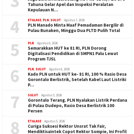
3
Tahuna Gelar Apel dan Inspeksi Peralatan
Kepulauan N…
4
ETALASE
,
PLN
,
SULUT
Agustus 7, 2026
PLN Manado Minta Maaf Pemadaman Bergilir di
Pulau Bunaken, Minggu Dua PLTD Pulih Total
5
PLN
Agustus 6, 2026
Semarakkan HUT ke 81 RI, PLN Dorong
Digitalisasi Pendidikan di SMPN1 Palu Lewat
Program TJSL
6
PLN
,
SULUT
Agustus 6, 2026
Kado PLN untuk HUT ke- 81 RI, 100 % Rasio Desa
Gorontalo Berlistrik, Setelah Kabel Laut Listriki
P…
7
SULUT
Agustus 5, 2026
Gorontalo Terang. PLN Nyalakan Listrik Perdana
di Pulau Dudepo, Rasio Desa Berlistrik 100
Persen
8
ETALASE
Agustus 5, 2026
Curiga Suksesi Rektor Unsrat Tak Fair,
Mendiktisaintek Copot Rektor Sompie, Ini Profil