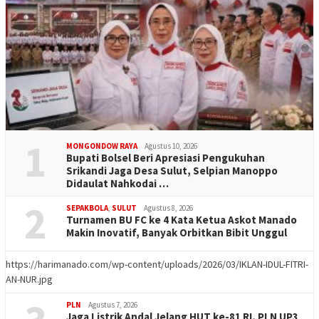
1
MONGONDOW RAYA
Agustus 10, 2026
Bupati Bolsel Beri Apresiasi Pengukuhan
Srikandi Jaga Desa Sulut, Selpian Manoppo
Didaulat Nahkodai …
2
SEPAKBOLA
,
SULUT
Agustus 8, 2026
Turnamen BU FC ke 4 Kata Ketua Askot Manado
Makin Inovatif, Banyak Orbitkan Bibit Unggul
https://harimanado.com/wp-content/uploads/2026/03/IKLAN-IDUL-FITRI-
AN-NUR.jpg
PLN
Agustus 7, 2026
Jaga Listrik Andal Jelang HUT ke-81 RI, PLN UP3