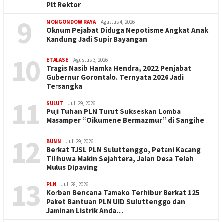
Plt Rektor
9
MONGONDOW RAYA
Agustus 4, 2026
Oknum Pejabat Diduga Nepotisme Angkat Anak
Kandung Jadi Supir Bayangan
10
ETALASE
Agustus 3, 2026
Tragis Nasib Hamka Hendra, 2022 Penjabat
Gubernur Gorontalo. Ternyata 2026 Jadi
Tersangka
11
SULUT
Juli 29, 2026
Puji Tuhan PLN Turut Sukseskan Lomba
Masamper “Oikumene Bermazmur” di Sangihe
12
BUMN
Juli 29, 2026
Berkat TJSL PLN Suluttenggo, Petani Kacang
Tilihuwa Makin Sejahtera, Jalan Desa Telah
Mulus Dipaving
13
PLN
Juli 28, 2026
Korban Bencana Tamako Terhibur Berkat 125
Paket Bantuan PLN UID Suluttenggo dan
Jaminan Listrik Anda…