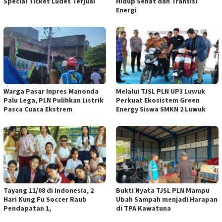
Special Ticket Ludes Terjual
Hidup Sehat dan Transisi
Energi
Warga Pasar Inpres Manonda
Melalui TJSL PLN UP3 Luwuk
Palu Lega, PLN Pulihkan Listrik
Perkuat Ekosistem Green
Pasca Cuaca Ekstrem
Energy Siswa SMKN 2 Luwuk
Tayang 11/08 di Indonesia, 2
Bukti Nyata TJSL PLN Mampu
Hari Kung Fu Soccer Raub
Ubah Sampah menjadi Harapan
Pendapatan 1,
di TPA Kawatuna