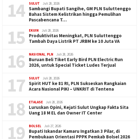
14
SULUT
Juli 28, 2026
Sambangi Bupati Sangihe, GM PLN Suluttenggo
Bahas Sistem Kelistrikan hingga Pemulihan
Pascabencana T…
15
EKUIN
Juli 28, 2026
Produktivitas Meningkat, PLN Suluttenggo
Tambah Daya Listrik PT JRBM ke 10 Juta VA
16
NASIONAL
,
PLN
Juli 28, 2026
Buruan Beli Tiket Early Bird PLN Electric Run
2026, untuk Special Ticket Ludes Terjual
17
SULUT
Juli 28, 2026
Spirit HUT ke 81 RI, PLN Sukseskan Rangkaian
Acara Nasional PIKI – UNKRIT di Tentena
18
ETALASE
Juli 28, 2026
Luruskan Opini, Kejati Sulut Ungkap Fakta Sita
Uang 18 M EL dan Owner IT Center
19
BOLSEL
Juli 27, 2026
Bupati Iskandar Kamaru Ingatkan 3 Pilar, di
Pembukaan Orientasi PPPK Pemkab Bolsel 2026