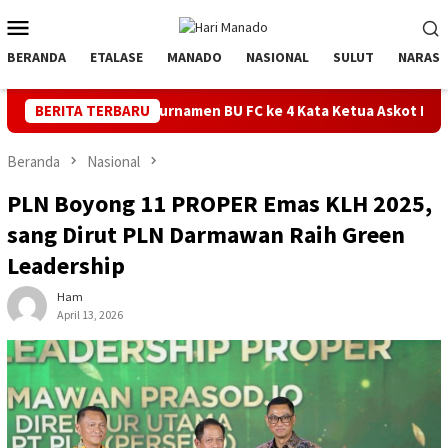
Loncat
Menu
ke
Mobile
konten
BERANDA
ETALASE
MANADO
NASIONAL
SULUT
NARASI
Turnamen BU FC ke 4 Kata Ketua Askot Manado Makin Inovatif, Ba
BERITA TERBARU
Beranda
Nasional
PLN Boyong 11 PROPER Emas KLH 2025,
sang Dirut PLN Darmawan Raih Green
Leadership
Ham
April 13, 2026