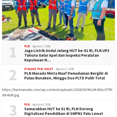
1
PLN
Agustus 7, 2026
Jaga Listrik Andal Jelang HUT ke-81 RI, PLN UP3
Tahuna Gelar Apel dan Inspeksi Peralatan
Kepulauan N…
2
ETALASE
,
PLN
,
SULUT
Agustus 7, 2026
PLN Manado Minta Maaf Pemadaman Bergilir di
Pulau Bunaken, Minggu Dua PLTD Pulih Total
https://harimanado.com/wp-content/uploads/2026/03/IKLAN-IDUL-FITRI-
AN-NUR.jpg
3
PLN
Agustus 6, 2026
Semarakkan HUT ke 81 RI, PLN Dorong
Digitalisasi Pendidikan di SMPN1 Palu Lewat