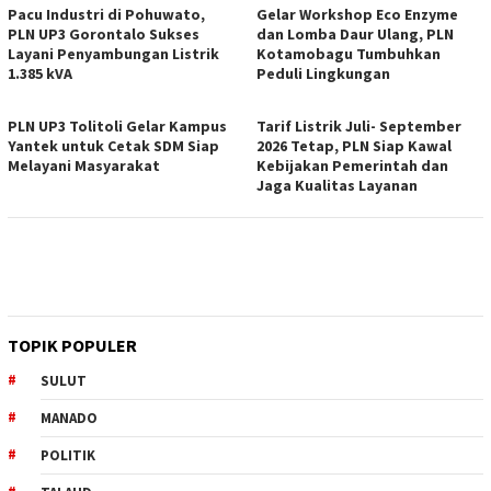
Pacu Industri di Pohuwato,
Gelar Workshop Eco Enzyme
PLN UP3 Gorontalo Sukses
dan Lomba Daur Ulang, PLN
Layani Penyambungan Listrik
Kotamobagu Tumbuhkan
1.385 kVA
Peduli Lingkungan
PLN UP3 Tolitoli Gelar Kampus
Tarif Listrik Juli- September
Yantek untuk Cetak SDM Siap
2026 Tetap, PLN Siap Kawal
Melayani Masyarakat
Kebijakan Pemerintah dan
Jaga Kualitas Layanan
TOPIK POPULER
SULUT
MANADO
POLITIK