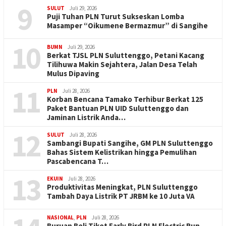
9
SULUT
Juli 29, 2026
Puji Tuhan PLN Turut Sukseskan Lomba
Masamper “Oikumene Bermazmur” di Sangihe
10
BUMN
Juli 29, 2026
Berkat TJSL PLN Suluttenggo, Petani Kacang
Tilihuwa Makin Sejahtera, Jalan Desa Telah
Mulus Dipaving
11
PLN
Juli 28, 2026
Korban Bencana Tamako Terhibur Berkat 125
Paket Bantuan PLN UID Suluttenggo dan
Jaminan Listrik Anda…
12
SULUT
Juli 28, 2026
Sambangi Bupati Sangihe, GM PLN Suluttenggo
Bahas Sistem Kelistrikan hingga Pemulihan
Pascabencana T…
13
EKUIN
Juli 28, 2026
Produktivitas Meningkat, PLN Suluttenggo
Tambah Daya Listrik PT JRBM ke 10 Juta VA
NASIONAL
,
PLN
Juli 28, 2026
Buruan Beli Tiket Early Bird PLN Electric Run