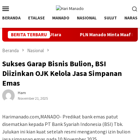
Loncat
Menu
ke
Mobile
konten
BERANDA
ETALASE
MANADO
NASIONAL
SULUT
NARASI
n Nusa Utara
BERITA TERBARU
PLN Manado Minta Maaf Pemadaman Bergilir d
Beranda
Nasional
Sukses Garap Bisnis Bulion, BSI
Diizinkan OJK Kelola Jasa Simpanan
Emas
Ham
November 21, 2025
Harimanado.com,MANADO- Predikat bank emas patut
disematkan kepada PT Bank Syariah Indonesia (BSI) Tbk.
Julukan ini kian kuat setelah resmi mengantongi izin bulion
jasa simpanan emas pada 10 November 2025.