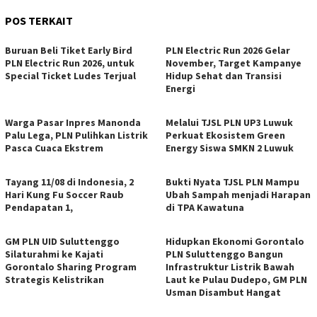
POS TERKAIT
Buruan Beli Tiket Early Bird
PLN Electric Run 2026 Gelar
PLN Electric Run 2026, untuk
November, Target Kampanye
Special Ticket Ludes Terjual
Hidup Sehat dan Transisi
Energi
Warga Pasar Inpres Manonda
Melalui TJSL PLN UP3 Luwuk
Palu Lega, PLN Pulihkan Listrik
Perkuat Ekosistem Green
Pasca Cuaca Ekstrem
Energy Siswa SMKN 2 Luwuk
Tayang 11/08 di Indonesia, 2
Bukti Nyata TJSL PLN Mampu
Hari Kung Fu Soccer Raub
Ubah Sampah menjadi Harapan
Pendapatan 1,
di TPA Kawatuna
GM PLN UID Suluttenggo
Hidupkan Ekonomi Gorontalo
Silaturahmi ke Kajati
PLN Suluttenggo Bangun
Gorontalo Sharing Program
Infrastruktur Listrik Bawah
Strategis Kelistrikan
Laut ke Pulau Dudepo, GM PLN
Usman Disambut Hangat