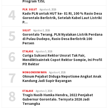
Program TJSL
4
PLN
,
SULUT
Agustus 6, 2026
Kado PLN untuk HUT ke- 81 RI, 100 % Rasio Desa
Gorontalo Berlistrik, Setelah Kabel Laut Listriki
P…
5
SULUT
Agustus 5, 2026
Gorontalo Terang. PLN Nyalakan Listrik Perdana
di Pulau Dudepo, Rasio Desa Berlistrik 100
Persen
6
ETALASE
Agustus 5, 2026
Curiga Suksesi Rektor Unsrat Tak Fair,
Mendiktisaintek Copot Rektor Sompie, Ini Profil
Plt Rektor
7
MONGONDOW RAYA
Agustus 4, 2026
Oknum Pejabat Diduga Nepotisme Angkat Anak
Kandung Jadi Supir Bayangan
8
ETALASE
Agustus 3, 2026
Tragis Nasib Hamka Hendra, 2022 Penjabat
Gubernur Gorontalo. Ternyata 2026 Jadi
Tersangka