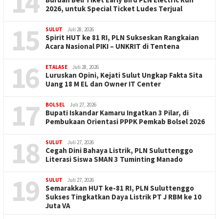
14
2026, untuk Special Ticket Ludes Terjual
15
SULUT
Juli 28, 2026
Spirit HUT ke 81 RI, PLN Sukseskan Rangkaian
Acara Nasional PIKI – UNKRIT di Tentena
16
ETALASE
Juli 28, 2026
Luruskan Opini, Kejati Sulut Ungkap Fakta Sita
Uang 18 M EL dan Owner IT Center
17
BOLSEL
Juli 27, 2026
Bupati Iskandar Kamaru Ingatkan 3 Pilar, di
Pembukaan Orientasi PPPK Pemkab Bolsel 2026
18
SULUT
Juli 27, 2026
Cegah Dini Bahaya Listrik, PLN Suluttenggo
Literasi Siswa SMAN 3 Tuminting Manado
19
SULUT
Juli 27, 2026
Semarakkan HUT ke-81 RI, PLN Suluttenggo
Sukses Tingkatkan Daya Listrik PT J RBM ke 10
Juta VA