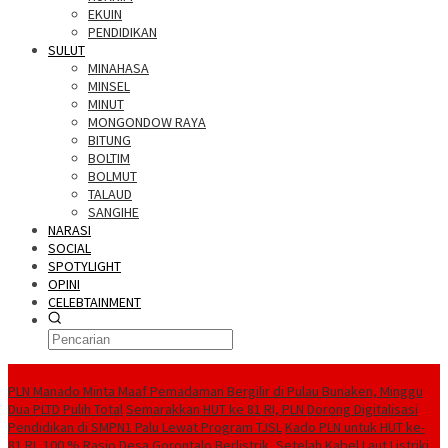
EKUIN
PENDIDIKAN
SULUT
MINAHASA
MINSEL
MINUT
MONGONDOW RAYA
BITUNG
BOLTIM
BOLMUT
TALAUD
SANGIHE
NARASI
SOCIAL
SPOTYLIGHT
OPINI
CELEBTAINMENT
BERITA TERBARU
PLN Manado Minta Maaf Pemadaman Bergilir di Pulau Bunaken, Minggu
Dua PLTD Pulih Total
Semarakkan HUT ke 81 RI, PLN Dorong Digitalisasi
Pendidikan di SMPN1 Palu Lewat Program TJSL
Kado PLN untuk HUT ke-
81 RI, 100 % Rasio Desa Gorontalo Berlistrik, Setelah Kabel Laut Listriki