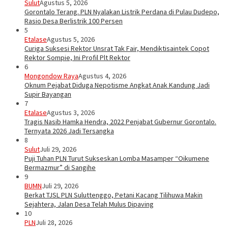
Sulut
Agustus 5, 2026
Gorontalo Terang. PLN Nyalakan Listrik Perdana di Pulau Dudepo,
Rasio Desa Berlistrik 100 Persen
5
Etalase
Agustus 5, 2026
Curiga Suksesi Rektor Unsrat Tak Fair, Mendiktisaintek Copot
Rektor Sompie, Ini Profil Plt Rektor
6
Mongondow Raya
Agustus 4, 2026
Oknum Pejabat Diduga Nepotisme Angkat Anak Kandung Jadi
Supir Bayangan
7
Etalase
Agustus 3, 2026
Tragis Nasib Hamka Hendra, 2022 Penjabat Gubernur Gorontalo.
Ternyata 2026 Jadi Tersangka
8
Sulut
Juli 29, 2026
Puji Tuhan PLN Turut Sukseskan Lomba Masamper “Oikumene
Bermazmur” di Sangihe
9
BUMN
Juli 29, 2026
Berkat TJSL PLN Suluttenggo, Petani Kacang Tilihuwa Makin
Sejahtera, Jalan Desa Telah Mulus Dipaving
10
PLN
Juli 28, 2026