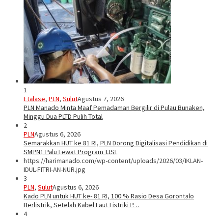
1
Etalase
,
PLN
,
Sulut
Agustus 7, 2026
PLN Manado Minta Maaf Pemadaman Bergilir di Pulau Bunaken,
Minggu Dua PLTD Pulih Total
2
PLN
Agustus 6, 2026
Semarakkan HUT ke 81 RI, PLN Dorong Digitalisasi Pendidikan di
SMPN1 Palu Lewat Program TJSL
https://harimanado.com/wp-content/uploads/2026/03/IKLAN-
IDUL-FITRI-AN-NUR.jpg
3
PLN
,
Sulut
Agustus 6, 2026
Kado PLN untuk HUT ke- 81 RI, 100 % Rasio Desa Gorontalo
Berlistrik, Setelah Kabel Laut Listriki P…
4