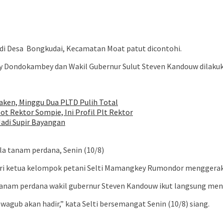
di Desa Bongkudai, Kecamatan Moat patut dicontohi.
ly Dondokambey dan Wakil Gubernur Sulut Steven Kandouw dilak
ken, Minggu Dua PLTD Pulih Total
ot Rektor Sompie, Ini Profil Plt Rektor
adi Supir Bayangan
la tanam perdana, Senin (10/8)
ari ketua kelompok petani Selti Mamangkey Rumondor menggerakk
t tanam perdana wakil gubernur Steven Kandouw ikut langsung me
 wagub akan hadir,” kata Selti bersemangat Senin (10/8) siang.