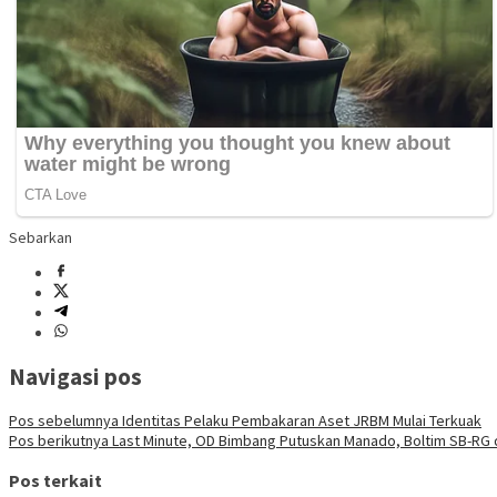
Sebarkan
Navigasi pos
Pos sebelumnya
Identitas Pelaku Pembakaran Aset JRBM Mulai Terkuak
Pos berikutnya
Last Minute, OD Bimbang Putuskan Manado, Boltim SB-RG
Pos terkait