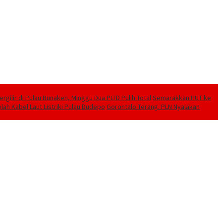
ilir di Pulau Bunaken, Minggu Dua PLTD Pulih Total
Semarakkan HUT ke
lah Kabel Laut Listriki Pulau Dudepo
Gorontalo Terang. PLN Nyalakan