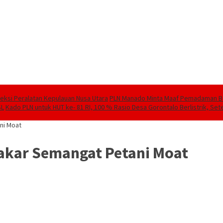
speksi Peralatan Kepulauan Nusa Utara
PLN Manado Minta Maaf Pemadaman Berg
SL
Kado PLN untuk HUT ke- 81 RI, 100 % Rasio Desa Gorontalo Berlistrik, Sete
ni Moat
akar Semangat Petani Moat