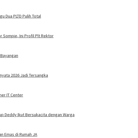
u Dua PLTD Pulih Total
 Sompie, Ini Profil Plt Rektor
 Bayangan
nyata 2026 Jadi Tersangka
ner IT Center
up Deddy Ikut Bersukacita dengan Warga
dan Emas di Rumah JA