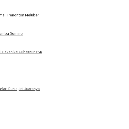
umsi, Penonton Meluber
 Lomba Domino
i Bakan ke Gubernur YSK
ari Dunia, Ini Juaranya