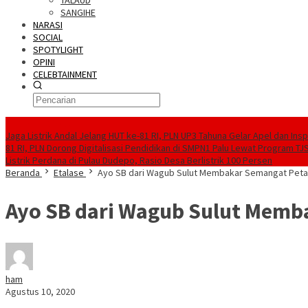
TALAUD
SANGIHE
NARASI
SOCIAL
SPOTYLIGHT
OPINI
CELEBTAINMENT
BERITA TERBARU
Jaga Listrik Andal Jelang HUT ke-81 RI, PLN UP3 Tahuna Gelar Apel dan In
81 RI, PLN Dorong Digitalisasi Pendidikan di SMPN1 Palu Lewat Program TJ
Listrik Perdana di Pulau Dudepo, Rasio Desa Berlistrik 100 Persen
Beranda
Etalase
Ayo SB dari Wagub Sulut Membakar Semangat Peta
Ayo SB dari Wagub Sulut Memb
ham
Agustus 10, 2020