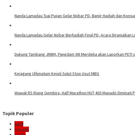
Nanda Lamadau Tuai Pujian Gelar Nobar PD, Banjir Hadiah dan Kons
Nanda Lamadau Gelar Nobar Berhadiah Final PD, Acara Diramaikan
Dukung Tambang JRBM, Pangdam XIII Merdeka akan Laporkan PETI d
Kejagung Ultimatum Kejati Sulut Stop Usut MBG
Wawali RS Riang Gembira, Half Marathon HUT 403 Manado Diminati Pel
Topik Populer
sulut
manado
politik