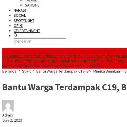
TALAUD
SANGIHE
NARASI
SOCIAL
SPOTYLIGHT
OPINI
CELEBTAINMENT
BERITA TERBARU
PLN Manado Minta Maaf Pemadaman Bergilir di Pulau Bunaken, Minggu Dua 
Rasio Desa Gorontalo Berlistrik, Setelah Kabel Laut Listriki Pulau Dudepo
Mendiktisaintek Copot Rektor Sompie, Ini Profil Plt Rektor
Beranda
Sulut
Bantu Warga Terdampak C19, BMI Mimika Bumikan Filo
Bantu Warga Terdampak C19, B
Admin
Juni 2, 2020