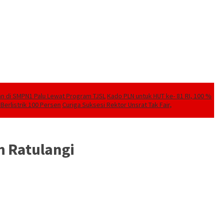
kan di SMPN1 Palu Lewat Program TJSL
Kado PLN untuk HUT ke- 81 RI, 100 %
Berlistrik 100 Persen
Curiga Suksesi Rektor Unsrat Tak Fair,
 Ratulangi