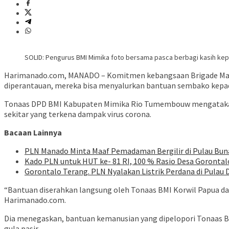
SOLID: Pengurus BMI Mimika foto bersama pasca berbagi kasih ke
Harimanado.com, MANADO – Komitmen kebangsaan Brigade Mangun
diperantauan, mereka bisa menyalurkan bantuan sembako kepa
Tonaas DPD BMI Kabupaten Mimika Rio Tumembouw mengatakan 
sekitar yang terkena dampak virus corona.
Bacaan Lainnya
PLN Manado Minta Maaf Pemadaman Bergilir di Pulau Buna
Kado PLN untuk HUT ke- 81 RI, 100 % Rasio Desa Gorontalo 
Gorontalo Terang. PLN Nyalakan Listrik Perdana di Pulau D
“Bantuan diserahkan langsung oleh Tonaas BMI Korwil Papua dan
Harimanado.com.
Dia menegaskan, bantuan kemanusian yang dipelopori Tonaas BMI
gula pasir.