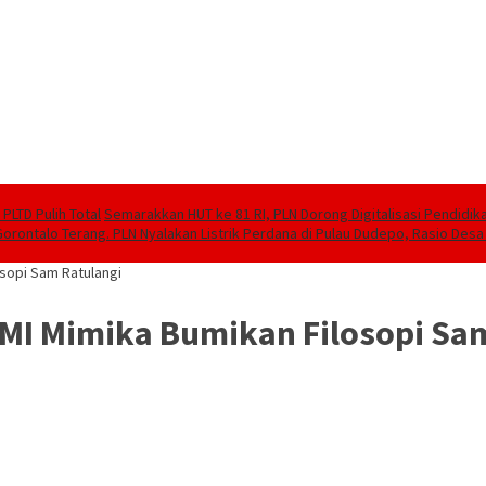
PLTD Pulih Total
Semarakkan HUT ke 81 RI, PLN Dorong Digitalisasi Pendidi
Gorontalo Terang. PLN Nyalakan Listrik Perdana di Pulau Dudepo, Rasio Desa 
sopi Sam Ratulangi
MI Mimika Bumikan Filosopi Sam