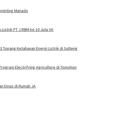
Tuminting Manado
Listrik PT J RBM ke 10 Juta VA
 3 Topang Ketahanan Energi Listrik di Sulteng
rogram Electrifying Agriculture di Tomohon
dan Emas di Rumah JA