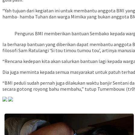
“Yah tujuan dari kegiatan ini untuk membantu anggota BMI yang
hamba- hamba Tuhan dan warga Mimika yang bukan anggota BMI
Pengurus BMI memberikan bantuan Sembako kepada warg
Ia berharap bantuan yang diberikan dapat membantu anggota BM
filosofi Sam Ratulangi ‘Si tou timou tumou tou’, artinya manus
“Rencana kedepan kita akan salurkan bantuan lagi kepada warga 
Dia juga meminta kepada semua masyarakat untuk patuh terhad
“BMI peduli sudah pernah juga dilakukan waktu banjir Sentani d
secara gotong royong bahu membahu,” tutup Tumembouw. (tr0