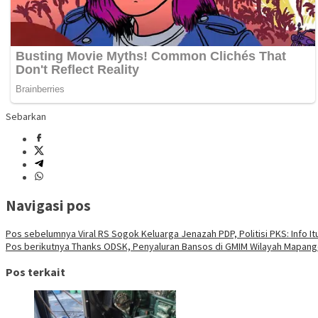
Sebarkan
Navigasi pos
Pos sebelumnya
Viral RS Sogok Keluarga Jenazah PDP, Politisi PKS: Info It
Pos berikutnya
Thanks ODSK, Penyaluran Bansos di GMIM Wilayah Mapanget
Pos terkait