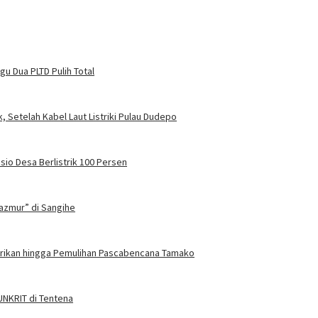
u Dua PLTD Pulih Total
, Setelah Kabel Laut Listriki Pulau Dudepo
sio Desa Berlistrik 100 Persen
azmur” di Sangihe
trikan hingga Pemulihan Pascabencana Tamako
 UNKRIT di Tentena