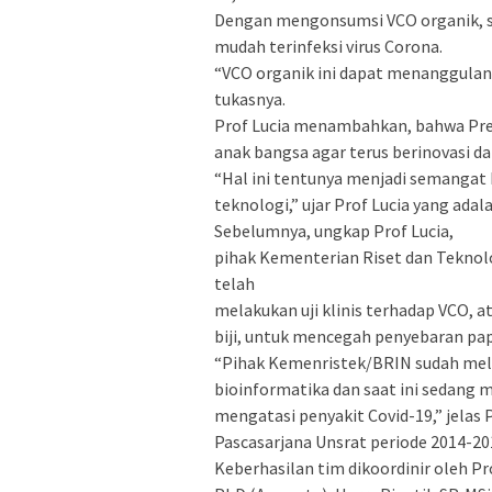
Dengan mengonsumsi VCO organik, sa
mudah terinfeksi virus Corona.
“VCO organik ini dapat menanggulang
tukasnya.
Prof Lucia menambahkan, bahwa Pre
anak bangsa agar terus berinovasi da
“Hal ini tentunya menjadi semangat 
teknologi,” ujar Prof Lucia yang ada
Sebelumnya, ungkap Prof Lucia,
pihak Kementerian Riset dan Teknolo
telah
melakukan uji klinis terhadap VCO, 
biji, untuk mencegah penyebaran pap
“Pihak Kemenristek/BRIN sudah melaku
bioinformatika dan saat ini sedang m
mengatasi penyakit Covid-19,” jelas 
Pascasarjana Unsrat periode 2014-20
Keberhasilan tim dikoordinir oleh Prof.