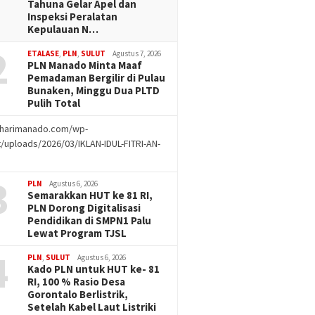
Tahuna Gelar Apel dan
Inspeksi Peralatan
Kepulauan N…
2
ETALASE
,
PLN
,
SULUT
Agustus 7, 2026
PLN Manado Minta Maaf
Pemadaman Bergilir di Pulau
Bunaken, Minggu Dua PLTD
Pulih Total
//harimanado.com/wp-
/uploads/2026/03/IKLAN-IDUL-FITRI-AN-
g
3
PLN
Agustus 6, 2026
Semarakkan HUT ke 81 RI,
PLN Dorong Digitalisasi
Pendidikan di SMPN1 Palu
Lewat Program TJSL
4
PLN
,
SULUT
Agustus 6, 2026
Kado PLN untuk HUT ke- 81
RI, 100 % Rasio Desa
Gorontalo Berlistrik,
Setelah Kabel Laut Listriki