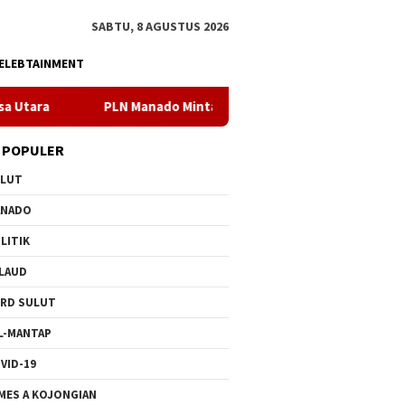
SABTU, 8 AGUSTUS 2026
ELEBTAINMENT
N Manado Minta Maaf Pemadaman Bergilir di Pulau Bunaken, Ming
 POPULER
ULUT
ANADO
LITIK
LAUD
RD SULUT
L-MANTAP
VID-19
MES A KOJONGIAN