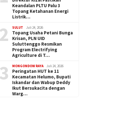
Keandalan PLTU Palu 3
Topang Ketahanan Energi
Listrik…
2
SULUT
Juli 24, 2026
Topang Usaha Petani Bunga
Krisan, PLN UID
Suluttenggo Resmikan
Program Electrifying
Agriculture di T…
3
MONGONDOW RAYA
Juli 24, 2026
Peringatan HUT ke 11
Kecamatan Helumo, Bupati
Iskandar dan Wabup Deddy
Ikut Bersukacita dengan
Warg…