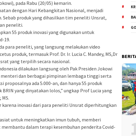
okowi), pada Rabu (20/05) kemarin.
KR
patan dengan Hari Kebangkitan Nasional, menjadi
BA
ebab produk yang dihasilkan tim peneliti Unsrat,
n peneliti.
GO
pkan 55 produk inovasi yang digunakan untuk
d-19.
a para peneliti, yang langsung melakukan video
tus produk, termasuk Prof. Dr. Ir. Lucia C. Mandey, MS,Dr
BERIT
rat yang terpilih secara nasional.
ndonesia dilakukan langsung oleh Pak Presiden Jokowi
 menteri dan berbagai pimpinan lembaga tinggi serta
eksi proposalnya ada 5.000-an, dan hanya 55 produk
k BRIN yang dinyatakan lolos,” ungkap Prof Lucia yang
, MS.
karena inovasi dari para peneliti Unsrat diperhitungkan
khasiat untuk meningkatkan imun tubuh, memberi
at membantu dalam terapi kesembuhan penderita Covid-