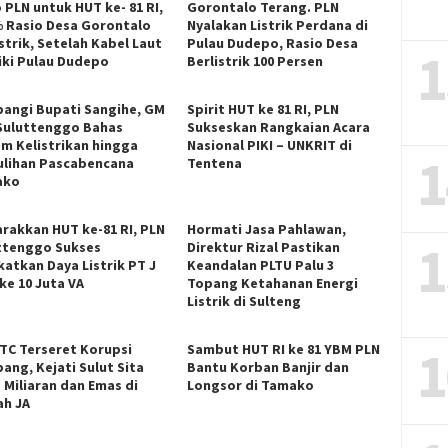
 PLN untuk HUT ke- 81 RI,
Gorontalo Terang. PLN
% Rasio Desa Gorontalo
Nyalakan Listrik Perdana di
strik, Setelah Kabel Laut
Pulau Dudepo, Rasio Desa
1
riki Pulau Dudepo
Berlistrik 100 Persen
angi Bupati Sangihe, GM
Spirit HUT ke 81 RI, PLN
Suluttenggo Bahas
Sukseskan Rangkaian Acara
em Kelistrikan hingga
Nasional PIKI – UNKRIT di
1
lihan Pascabencana
Tentena
ako
rakkan HUT ke-81 RI, PLN
Hormati Jasa Pahlawan,
1
ttenggo Sukses
Direktur Rizal Pastikan
katkan Daya Listrik PT J
Keandalan PLTU Palu 3
ke 10 Juta VA
Topang Ketahanan Energi
Listrik di Sulteng
1
ITC Terseret Korupsi
Sambut HUT RI ke 81 YBM PLN
ang, Kejati Sulut Sita
Bantu Korban Banjir dan
 Miliaran dan Emas di
Longsor di Tamako
h JA