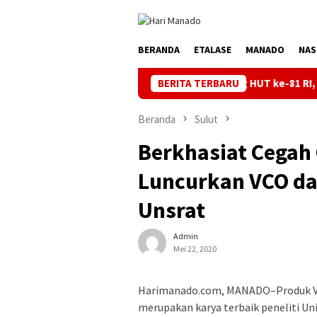
Loncat
ke
konten
BERANDA
ETALASE
MANADO
NAS
Jaga Listrik Andal Jelang HUT ke-81 RI, PLN UP3 Tahuna Ge
BERITA TERBARU
Beranda
Sulut
Berkhasiat Cegah 
Luncurkan VCO dan
Unsrat
Admin
Mei 22, 2020
Harimanado.com, MANADO–Produk Virg
merupakan karya terbaik peneliti Uni