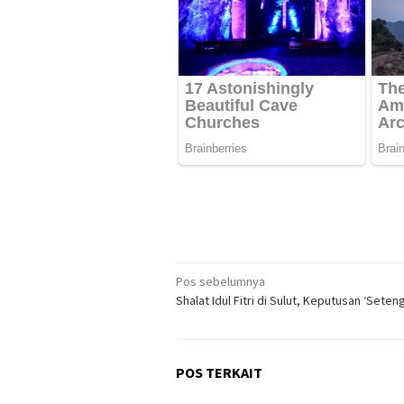
Navigasi
Pos sebelumnya
Shalat Idul Fitri di Sulut, Keputusan ‘Seten
pos
POS TERKAIT