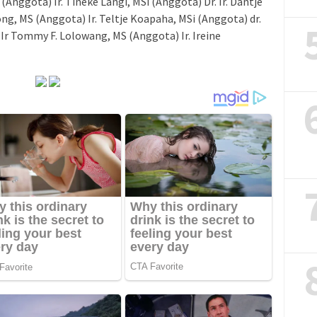
(Anggota) Ir. Tineke Langi, MSi (Anggota) Dr. Ir. Dantje
ng, MS (Anggota) Ir. Teltje Koapaha, MSi (Anggota) dr.
 Ir Tommy F. Lolowang, MS (Anggota) Ir. Ireine