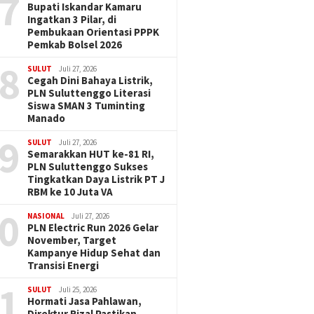
7
Bupati Iskandar Kamaru
Ingatkan 3 Pilar, di
Pembukaan Orientasi PPPK
Pemkab Bolsel 2026
8
SULUT
Juli 27, 2026
Cegah Dini Bahaya Listrik,
PLN Suluttenggo Literasi
Siswa SMAN 3 Tuminting
Manado
9
SULUT
Juli 27, 2026
Semarakkan HUT ke-81 RI,
PLN Suluttenggo Sukses
Tingkatkan Daya Listrik PT J
RBM ke 10 Juta VA
0
NASIONAL
Juli 27, 2026
PLN Electric Run 2026 Gelar
November, Target
Kampanye Hidup Sehat dan
Transisi Energi
1
SULUT
Juli 25, 2026
Hormati Jasa Pahlawan,
Direktur Rizal Pastikan