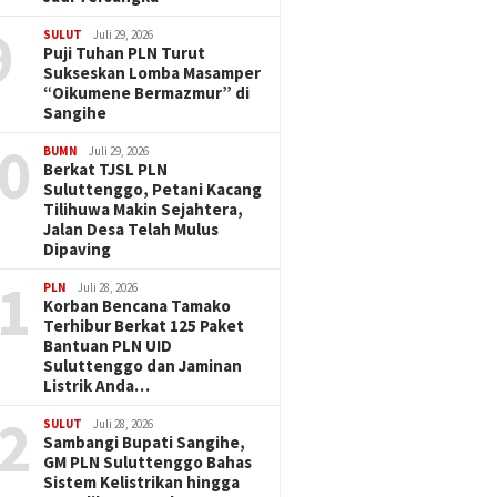
9
SULUT
Juli 29, 2026
Puji Tuhan PLN Turut
Sukseskan Lomba Masamper
“Oikumene Bermazmur” di
Sangihe
0
BUMN
Juli 29, 2026
Berkat TJSL PLN
Suluttenggo, Petani Kacang
Tilihuwa Makin Sejahtera,
Jalan Desa Telah Mulus
Dipaving
1
PLN
Juli 28, 2026
Korban Bencana Tamako
Terhibur Berkat 125 Paket
Bantuan PLN UID
Suluttenggo dan Jaminan
Listrik Anda…
2
SULUT
Juli 28, 2026
Sambangi Bupati Sangihe,
GM PLN Suluttenggo Bahas
Sistem Kelistrikan hingga