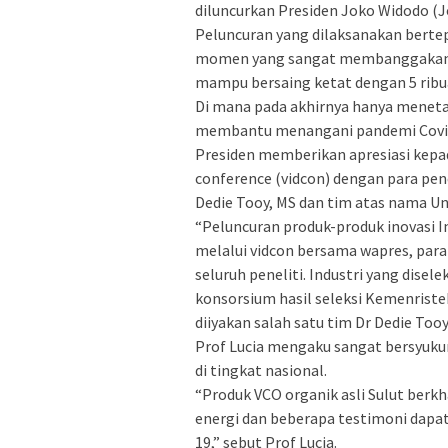
diluncurkan Presiden Joko Widodo (J
Peluncuran yang dilaksanakan berte
momen yang sangat membanggakan. S
mampu bersaing ketat dengan 5 ribua
Di mana pada akhirnya hanya meneta
membantu menangani pandemi Covi
Presiden memberikan apresiasi kepad
conference (vidcon) dengan para pence
Dedie Tooy, MS dan tim atas nama Uns
“Peluncuran produk-produk inovasi I
melalui vidcon bersama wapres, para
seluruh peneliti. Industri yang disel
konsorsium hasil seleksi Kemenriste
diiyakan salah satu tim Dr Dedie Tooy
Prof Lucia mengaku sangat bersyukur 
di tingkat nasional.
“Produk VCO organik asli Sulut ber
energi dan beberapa testimoni dap
19,” sebut Prof Lucia.