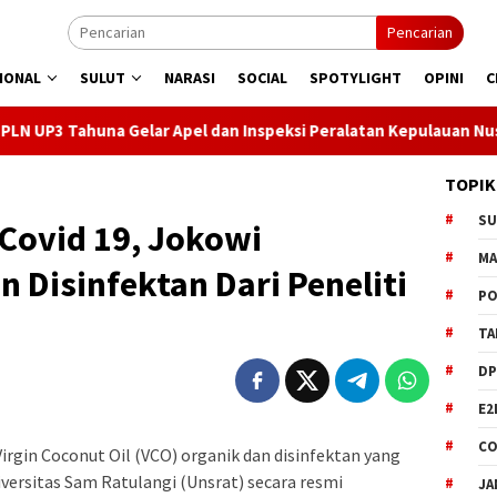
Pencarian
IONAL
SULUT
NARASI
SOCIAL
SPOTYLIGHT
OPINI
C
lar Apel dan Inspeksi Peralatan Kepulauan Nusa Utara
PL
TOPIK
S
Covid 19, Jokowi
M
 Disinfektan Dari Peneliti
PO
TA
DP
E2
CO
in Coconut Oil (VCO) organik dan disinfektan yang
versitas Sam Ratulangi (Unsrat) secara resmi
JA