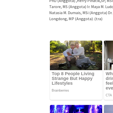
PhD (Anggota) ,Herry Pinatik,SP, MSi 
Tarore, MS (Anggota) Ir. Maya M. Ludo
Natasia M. Dumais, MSi (Anggota) Dr.
Longdong, MP (Anggota) .(tra)