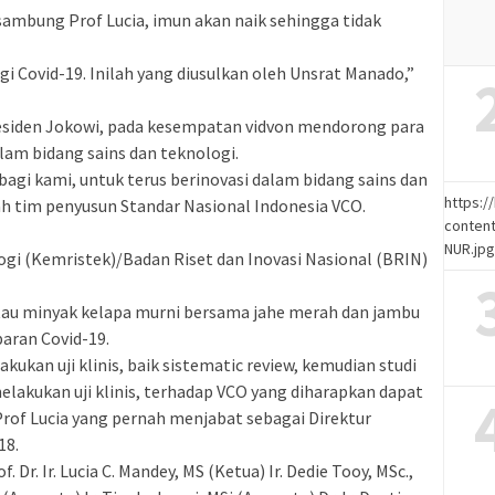
mbung Prof Lucia, imun akan naik sehingga tidak
i Covid-19. Inilah yang diusulkan oleh Unsrat Manado,”
siden Jokowi, pada kesempatan vidvon mendorong para
lam bidang sains dan teknologi.
bagi kami, untuk terus berinovasi dalam bidang sains dan
https:
lah tim penyusun Standar Nasional Indonesia VCO.
content
NUR.jp
gi (Kemristek)/Badan Riset dan Inovasi Nasional (BRIN)
atau minyak kelapa murni bersama jahe merah dan jambu
aran Covid-19.
kan uji klinis, baik sistematic review, kemudian studi
elakukan uji klinis, terhadap VCO yang diharapkan dapat
Prof Lucia yang pernah menjabat sebagai Direktur
18.
 Dr. Ir. Lucia C. Mandey, MS (Ketua) Ir. Dedie Tooy, MSc.,