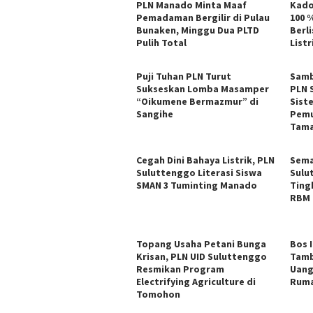
PLN Manado Minta Maaf
Kado
Pemadaman Bergilir di Pulau
100 
Bunaken, Minggu Dua PLTD
Berli
Pulih Total
List
Puji Tuhan PLN Turut
Samb
Sukseskan Lomba Masamper
PLN 
“Oikumene Bermazmur” di
Sist
Sangihe
Pemu
Tam
Cegah Dini Bahaya Listrik, PLN
Sema
Suluttenggo Literasi Siswa
Sulu
SMAN 3 Tuminting Manado
Ting
RBM 
Topang Usaha Petani Bunga
Bos 
Krisan, PLN UID Suluttenggo
Tamb
Resmikan Program
Uang
Electrifying Agriculture di
Ruma
Tomohon