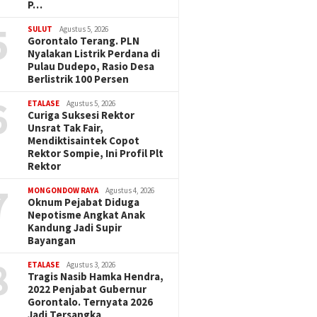
P…
5
SULUT
Agustus 5, 2026
Gorontalo Terang. PLN
Nyalakan Listrik Perdana di
Pulau Dudepo, Rasio Desa
Berlistrik 100 Persen
6
ETALASE
Agustus 5, 2026
Curiga Suksesi Rektor
Unsrat Tak Fair,
Mendiktisaintek Copot
Rektor Sompie, Ini Profil Plt
Rektor
7
MONGONDOW RAYA
Agustus 4, 2026
Oknum Pejabat Diduga
Nepotisme Angkat Anak
Kandung Jadi Supir
Bayangan
8
ETALASE
Agustus 3, 2026
Tragis Nasib Hamka Hendra,
2022 Penjabat Gubernur
Gorontalo. Ternyata 2026
Jadi Tersangka