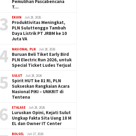
Pemulihan Pascabencana
T…
3
EKUIN
Juli 28, 2026
Produktivitas Meningkat,
PLN Suluttenggo Tambah
Daya Listrik PT JRBM ke 10
Juta VA
4
NASIONAL
,
PLN
Juli 28, 2026
Buruan Beli Tiket Early Bird
PLN Electric Run 2026, untuk
Special Ticket Ludes Terjual
5
SULUT
Juli 28, 2026
Spirit HUT ke 81 RI, PLN
Sukseskan Rangkaian Acara
Nasional PIKI – UNKRIT di
Tentena
6
ETALASE
Juli 28, 2026
Luruskan Opini, Kejati Sulut
Ungkap Fakta Sita Uang 18 M
EL dan Owner IT Center
BOLSEL
Juli 27, 2026