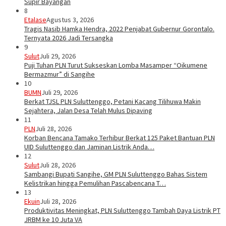
Supir Bayangan
8
Etalase
Agustus 3, 2026
Tragis Nasib Hamka Hendra, 2022 Penjabat Gubernur Gorontalo.
Ternyata 2026 Jadi Tersangka
9
Sulut
Juli 29, 2026
Puji Tuhan PLN Turut Sukseskan Lomba Masamper “Oikumene
Bermazmur” di Sangihe
10
BUMN
Juli 29, 2026
Berkat TJSL PLN Suluttenggo, Petani Kacang Tilihuwa Makin
Sejahtera, Jalan Desa Telah Mulus Dipaving
11
PLN
Juli 28, 2026
Korban Bencana Tamako Terhibur Berkat 125 Paket Bantuan PLN
UID Suluttenggo dan Jaminan Listrik Anda…
12
Sulut
Juli 28, 2026
Sambangi Bupati Sangihe, GM PLN Suluttenggo Bahas Sistem
Kelistrikan hingga Pemulihan Pascabencana T…
13
Ekuin
Juli 28, 2026
Produktivitas Meningkat, PLN Suluttenggo Tambah Daya Listrik PT
JRBM ke 10 Juta VA