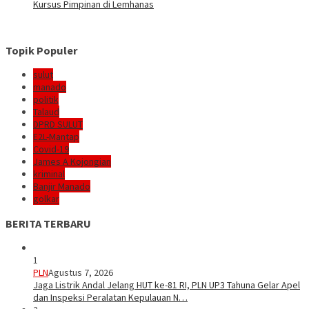
Kursus Pimpinan di Lemhanas
Topik Populer
sulut
manado
politik
Talaud
DPRD SULUT
E2L-Mantap
Covid-19
James A Kojongian
kriminal
Banjir Manado
golkar
BERITA TERBARU
1
PLN
Agustus 7, 2026
Jaga Listrik Andal Jelang HUT ke-81 RI, PLN UP3 Tahuna Gelar Apel
dan Inspeksi Peralatan Kepulauan N…