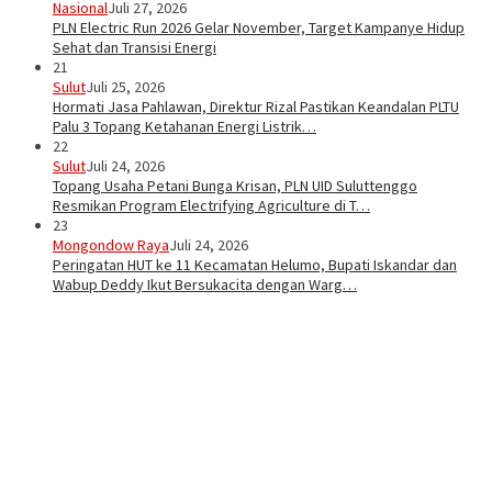
Nasional
Juli 27, 2026
PLN Electric Run 2026 Gelar November, Target Kampanye Hidup
Sehat dan Transisi Energi
21
Sulut
Juli 25, 2026
Hormati Jasa Pahlawan, Direktur Rizal Pastikan Keandalan PLTU
Palu 3 Topang Ketahanan Energi Listrik…
22
Sulut
Juli 24, 2026
Topang Usaha Petani Bunga Krisan, PLN UID Suluttenggo
Resmikan Program Electrifying Agriculture di T…
23
Mongondow Raya
Juli 24, 2026
Peringatan HUT ke 11 Kecamatan Helumo, Bupati Iskandar dan
Wabup Deddy Ikut Bersukacita dengan Warg…