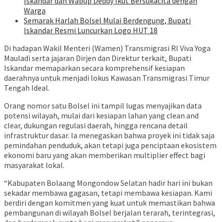
Iskandar dan Wabup Deddy Ikut Bersukacita dengan
Warga
Semarak Harlah Bolsel Mulai Berdengung, Bupati
Iskandar Resmi Luncurkan Logo HUT 18
Di hadapan Wakil Menteri (Wamen) Transmigrasi RI Viva Yoga
Mauladi serta jajaran Dirjen dan Direktur terkait, Bupati
Iskandar memaparkan secara komprehensif kesiapan
daerahnya untuk menjadi lokus Kawasan Transmigrasi Timur
Tengah Ideal.
Orang nomor satu Bolsel ini tampil lugas menyajikan data
potensi wilayah, mulai dari kesiapan lahan yang clean and
clear, dukungan regulasi daerah, hingga rencana detail
infrastruktur dasar. Ia menegaskan bahwa proyek ini tidak saja
pemindahan penduduk, akan tetapi juga penciptaan ekosistem
ekonomi baru yang akan memberikan multiplier effect bagi
masyarakat lokal.
“Kabupaten Bolaang Mongondow Selatan hadir hari ini bukan
sekadar membawa gagasan, tetapi membawa kesiapan. Kami
berdiri dengan komitmen yang kuat untuk memastikan bahwa
pembangunan di wilayah Bolsel berjalan terarah, terintegrasi,