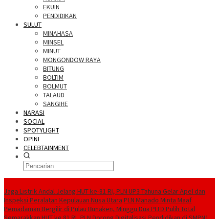
EKUIN
PENDIDIKAN
SULUT
MINAHASA
MINSEL
MINUT
MONGONDOW RAYA
BITUNG
BOLTIM
BOLMUT
TALAUD
SANGIHE
NARASI
SOCIAL
SPOTYLIGHT
OPINI
CELEBTAINMENT
BERITA TERBARU
Jaga Listrik Andal Jelang HUT ke-81 RI, PLN UP3 Tahuna Gelar Apel dan
Inspeksi Peralatan Kepulauan Nusa Utara
PLN Manado Minta Maaf
Pemadaman Bergilir di Pulau Bunaken, Minggu Dua PLTD Pulih Total
Semarakkan HUT ke 81 RI, PLN Dorong Digitalisasi Pendidikan di SMPN1