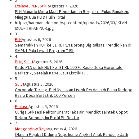
2
Etalase
,
PLN
,
Sulut
Agustus 7, 2026
PLN Manado Minta Maaf Pemadaman Bergilir di Pulau Bunaken,
Minggu Dua PLTD Pulih Total
https://harimanado.com/wp-content/uploads/2026/03/IKLAN-
IDUL-FITRI-AN-NUR.jpg
3
PLN
Agustus 6, 2026
Semarakkan HUT ke 81 RI, PLN Dorong Digitalisasi Pendidikan di
SMPN1 Palu Lewat Program TJSL
4
PLN
,
Sulut
Agustus 6, 2026
Kado PLN untuk HUT ke- 81 RI, 100 % Rasio Desa Gorontalo
Berlistrik, Setelah Kabel Laut Listriki P…
5
Sulut
Agustus 5, 2026
Gorontalo Terang. PLN Nyalakan Listrik Perdana di Pulau Dudepo,
Rasio Desa Berlistrik 100 Persen
6
Etalase
Agustus 5, 2026
Curiga Suksesi Rektor Unsrat Tak Fair, Mendiktisaintek Copot
Rektor Sompie, Ini Profil Plt Rektor
7
Mongondow Raya
Agustus 4, 2026
Oknum Pejabat Diduga Nepotisme Angkat Anak Kandung Jadi