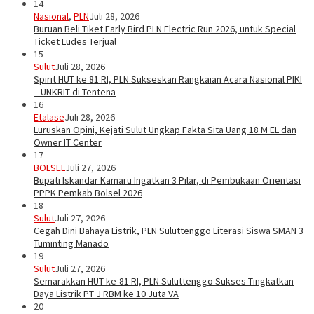
14
Nasional
,
PLN
Juli 28, 2026
Buruan Beli Tiket Early Bird PLN Electric Run 2026, untuk Special
Ticket Ludes Terjual
15
Sulut
Juli 28, 2026
Spirit HUT ke 81 RI, PLN Sukseskan Rangkaian Acara Nasional PIKI
– UNKRIT di Tentena
16
Etalase
Juli 28, 2026
Luruskan Opini, Kejati Sulut Ungkap Fakta Sita Uang 18 M EL dan
Owner IT Center
17
BOLSEL
Juli 27, 2026
Bupati Iskandar Kamaru Ingatkan 3 Pilar, di Pembukaan Orientasi
PPPK Pemkab Bolsel 2026
18
Sulut
Juli 27, 2026
Cegah Dini Bahaya Listrik, PLN Suluttenggo Literasi Siswa SMAN 3
Tuminting Manado
19
Sulut
Juli 27, 2026
Semarakkan HUT ke-81 RI, PLN Suluttenggo Sukses Tingkatkan
Daya Listrik PT J RBM ke 10 Juta VA
20