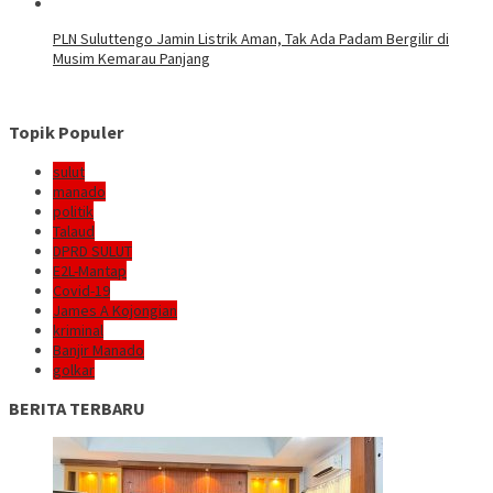
PLN Suluttengo Jamin Listrik Aman, Tak Ada Padam Bergilir di
Musim Kemarau Panjang
Topik Populer
sulut
manado
politik
Talaud
DPRD SULUT
E2L-Mantap
Covid-19
James A Kojongian
kriminal
Banjir Manado
golkar
BERITA TERBARU