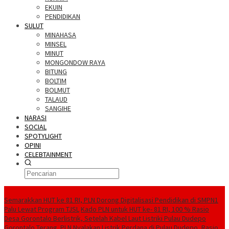
EKUIN
PENDIDIKAN
SULUT
MINAHASA
MINSEL
MINUT
MONGONDOW RAYA
BITUNG
BOLTIM
BOLMUT
TALAUD
SANGIHE
NARASI
SOCIAL
SPOTYLIGHT
OPINI
CELEBTAINMENT
BERITA TERBARU
Semarakkan HUT ke 81 RI, PLN Dorong Digitalisasi Pendidikan di SMPN1
Palu Lewat Program TJSL
Kado PLN untuk HUT ke- 81 RI, 100 % Rasio
Desa Gorontalo Berlistrik, Setelah Kabel Laut Listriki Pulau Dudepo
Gorontalo Terang. PLN Nyalakan Listrik Perdana di Pulau Dudepo, Rasio