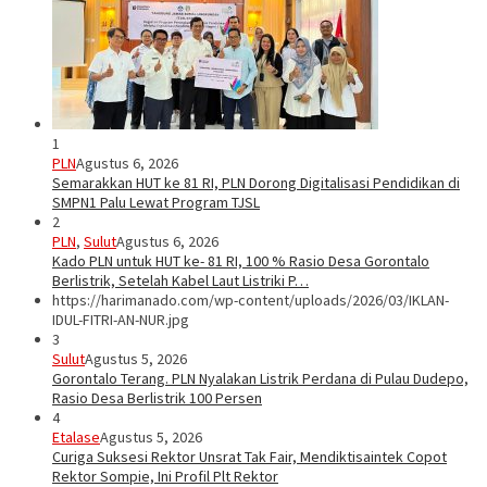
1
PLN
Agustus 6, 2026
Semarakkan HUT ke 81 RI, PLN Dorong Digitalisasi Pendidikan di
SMPN1 Palu Lewat Program TJSL
2
PLN
,
Sulut
Agustus 6, 2026
Kado PLN untuk HUT ke- 81 RI, 100 % Rasio Desa Gorontalo
Berlistrik, Setelah Kabel Laut Listriki P…
https://harimanado.com/wp-content/uploads/2026/03/IKLAN-
IDUL-FITRI-AN-NUR.jpg
3
Sulut
Agustus 5, 2026
Gorontalo Terang. PLN Nyalakan Listrik Perdana di Pulau Dudepo,
Rasio Desa Berlistrik 100 Persen
4
Etalase
Agustus 5, 2026
Curiga Suksesi Rektor Unsrat Tak Fair, Mendiktisaintek Copot
Rektor Sompie, Ini Profil Plt Rektor