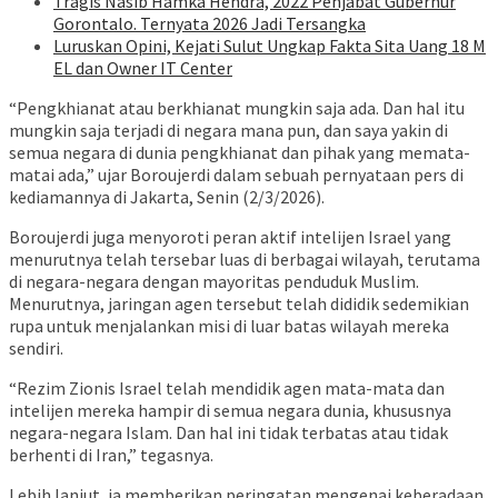
Tragis Nasib Hamka Hendra, 2022 Penjabat Gubernur
Gorontalo. Ternyata 2026 Jadi Tersangka
Luruskan Opini, Kejati Sulut Ungkap Fakta Sita Uang 18 M
EL dan Owner IT Center
“Pengkhianat atau berkhianat mungkin saja ada. Dan hal itu
mungkin saja terjadi di negara mana pun, dan saya yakin di
semua negara di dunia pengkhianat dan pihak yang memata-
matai ada,” ujar Boroujerdi dalam sebuah pernyataan pers di
kediamannya di Jakarta, Senin (2/3/2026).
Boroujerdi juga menyoroti peran aktif intelijen Israel yang
menurutnya telah tersebar luas di berbagai wilayah, terutama
di negara-negara dengan mayoritas penduduk Muslim.
Menurutnya, jaringan agen tersebut telah dididik sedemikian
rupa untuk menjalankan misi di luar batas wilayah mereka
sendiri.
“Rezim Zionis Israel telah mendidik agen mata-mata dan
intelijen mereka hampir di semua negara dunia, khususnya
negara-negara Islam. Dan hal ini tidak terbatas atau tidak
berhenti di Iran,” tegasnya.
Lebih lanjut, ia memberikan peringatan mengenai keberadaan