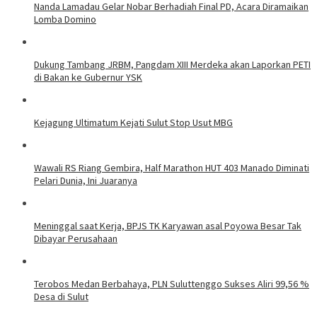
Nanda Lamadau Gelar Nobar Berhadiah Final PD, Acara Diramaikan
Lomba Domino
Dukung Tambang JRBM, Pangdam XIII Merdeka akan Laporkan PETI
di Bakan ke Gubernur YSK
Kejagung Ultimatum Kejati Sulut Stop Usut MBG
Wawali RS Riang Gembira, Half Marathon HUT 403 Manado Diminati
Pelari Dunia, Ini Juaranya
Meninggal saat Kerja, BPJS TK Karyawan asal Poyowa Besar Tak
Dibayar Perusahaan
Terobos Medan Berbahaya, PLN Suluttenggo Sukses Aliri 99,56 %
Desa di Sulut