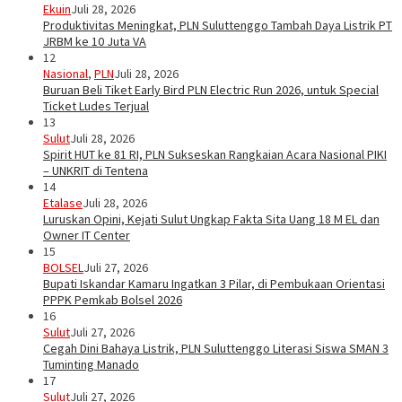
Ekuin
Juli 28, 2026
Produktivitas Meningkat, PLN Suluttenggo Tambah Daya Listrik PT
JRBM ke 10 Juta VA
12
Nasional
,
PLN
Juli 28, 2026
Buruan Beli Tiket Early Bird PLN Electric Run 2026, untuk Special
Ticket Ludes Terjual
13
Sulut
Juli 28, 2026
Spirit HUT ke 81 RI, PLN Sukseskan Rangkaian Acara Nasional PIKI
– UNKRIT di Tentena
14
Etalase
Juli 28, 2026
Luruskan Opini, Kejati Sulut Ungkap Fakta Sita Uang 18 M EL dan
Owner IT Center
15
BOLSEL
Juli 27, 2026
Bupati Iskandar Kamaru Ingatkan 3 Pilar, di Pembukaan Orientasi
PPPK Pemkab Bolsel 2026
16
Sulut
Juli 27, 2026
Cegah Dini Bahaya Listrik, PLN Suluttenggo Literasi Siswa SMAN 3
Tuminting Manado
17
Sulut
Juli 27, 2026