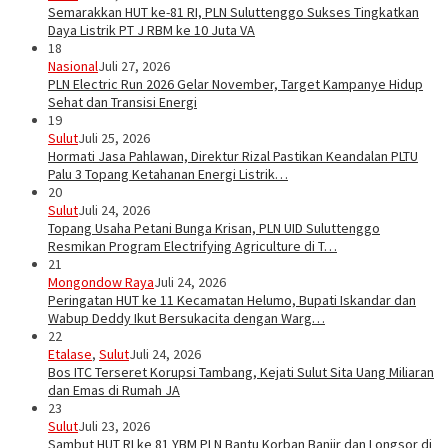
Semarakkan HUT ke-81 RI, PLN Suluttenggo Sukses Tingkatkan
Daya Listrik PT J RBM ke 10 Juta VA
18
Nasional
Juli 27, 2026
PLN Electric Run 2026 Gelar November, Target Kampanye Hidup
Sehat dan Transisi Energi
19
Sulut
Juli 25, 2026
Hormati Jasa Pahlawan, Direktur Rizal Pastikan Keandalan PLTU
Palu 3 Topang Ketahanan Energi Listrik…
20
Sulut
Juli 24, 2026
Topang Usaha Petani Bunga Krisan, PLN UID Suluttenggo
Resmikan Program Electrifying Agriculture di T…
21
Mongondow Raya
Juli 24, 2026
Peringatan HUT ke 11 Kecamatan Helumo, Bupati Iskandar dan
Wabup Deddy Ikut Bersukacita dengan Warg…
22
Etalase
,
Sulut
Juli 24, 2026
Bos ITC Terseret Korupsi Tambang, Kejati Sulut Sita Uang Miliaran
dan Emas di Rumah JA
23
Sulut
Juli 23, 2026
Sambut HUT RI ke 81 YBM PLN Bantu Korban Banjir dan Longsor di