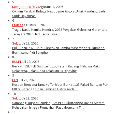
5
Mongondow Raya
Agustus 4, 2026
Oknum Pejabat Diduga Nepotisme Angkat Anak Kandung Jadi
Supir Bayangan
6
Etalase
Agustus 3, 2026
Tragis Nasib Hamka Hendra, 2022 Penjabat Gubernur Gorontalo.
Ternyata 2026 Jadi Tersangka
7
Sulut
Juli 29, 2026
Puji Tuhan PLN Turut Sukseskan Lomba Masamper “Oikumene
Bermazmur” di Sangihe
8
BUMN
Juli 29, 2026
Berkat TJSL PLN Suluttenggo, Petani Kacang Tilihuwa Makin
Sejahtera, Jalan Desa Telah Mulus Dipaving
9
PLN
Juli 28, 2026
Korban Bencana Tamako Terhibur Berkat 125 Paket Bantuan PLN
UID Suluttenggo dan Jaminan Listrik Anda…
10
Sulut
Juli 28, 2026
Sambangi Bupati Sangihe, GM PLN Suluttenggo Bahas Sistem
Kelistrikan hingga Pemulihan Pascabencana T…
11