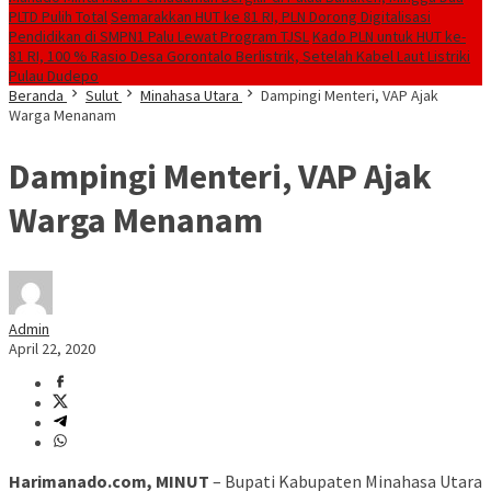
PLTD Pulih Total
Semarakkan HUT ke 81 RI, PLN Dorong Digitalisasi
Pendidikan di SMPN1 Palu Lewat Program TJSL
Kado PLN untuk HUT ke-
81 RI, 100 % Rasio Desa Gorontalo Berlistrik, Setelah Kabel Laut Listriki
Pulau Dudepo
Beranda
Sulut
Minahasa Utara
Dampingi Menteri, VAP Ajak
Warga Menanam
Dampingi Menteri, VAP Ajak
Warga Menanam
Admin
April 22, 2020
Harimanado.com, MINUT
– Bupati Kabupaten Minahasa Utara