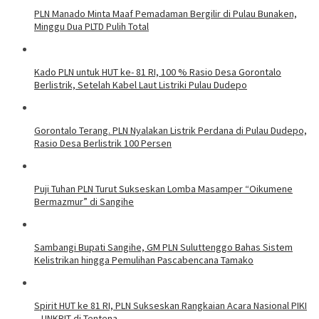
PLN Manado Minta Maaf Pemadaman Bergilir di Pulau Bunaken,
Minggu Dua PLTD Pulih Total
Kado PLN untuk HUT ke- 81 RI, 100 % Rasio Desa Gorontalo
Berlistrik, Setelah Kabel Laut Listriki Pulau Dudepo
Gorontalo Terang. PLN Nyalakan Listrik Perdana di Pulau Dudepo,
Rasio Desa Berlistrik 100 Persen
Puji Tuhan PLN Turut Sukseskan Lomba Masamper “Oikumene
Bermazmur” di Sangihe
Sambangi Bupati Sangihe, GM PLN Suluttenggo Bahas Sistem
Kelistrikan hingga Pemulihan Pascabencana Tamako
Spirit HUT ke 81 RI, PLN Sukseskan Rangkaian Acara Nasional PIKI
– UNKRIT di Tentena