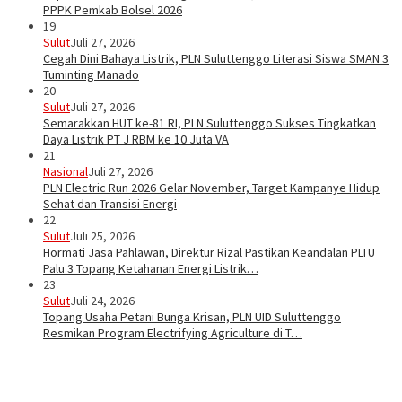
PPPK Pemkab Bolsel 2026
19
Sulut
Juli 27, 2026
Cegah Dini Bahaya Listrik, PLN Suluttenggo Literasi Siswa SMAN 3
Tuminting Manado
20
Sulut
Juli 27, 2026
Semarakkan HUT ke-81 RI, PLN Suluttenggo Sukses Tingkatkan
Daya Listrik PT J RBM ke 10 Juta VA
21
Nasional
Juli 27, 2026
PLN Electric Run 2026 Gelar November, Target Kampanye Hidup
Sehat dan Transisi Energi
22
Sulut
Juli 25, 2026
Hormati Jasa Pahlawan, Direktur Rizal Pastikan Keandalan PLTU
Palu 3 Topang Ketahanan Energi Listrik…
23
Sulut
Juli 24, 2026
Topang Usaha Petani Bunga Krisan, PLN UID Suluttenggo
Resmikan Program Electrifying Agriculture di T…