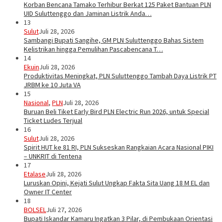
Korban Bencana Tamako Terhibur Berkat 125 Paket Bantuan PLN
UID Suluttenggo dan Jaminan Listrik Anda…
13
Sulut
Juli 28, 2026
Sambangi Bupati Sangihe, GM PLN Suluttenggo Bahas Sistem
Kelistrikan hingga Pemulihan Pascabencana T…
14
Ekuin
Juli 28, 2026
Produktivitas Meningkat, PLN Suluttenggo Tambah Daya Listrik PT
JRBM ke 10 Juta VA
15
Nasional
,
PLN
Juli 28, 2026
Buruan Beli Tiket Early Bird PLN Electric Run 2026, untuk Special
Ticket Ludes Terjual
16
Sulut
Juli 28, 2026
Spirit HUT ke 81 RI, PLN Sukseskan Rangkaian Acara Nasional PIKI
– UNKRIT di Tentena
17
Etalase
Juli 28, 2026
Luruskan Opini, Kejati Sulut Ungkap Fakta Sita Uang 18 M EL dan
Owner IT Center
18
BOLSEL
Juli 27, 2026
Bupati Iskandar Kamaru Ingatkan 3 Pilar, di Pembukaan Orientasi