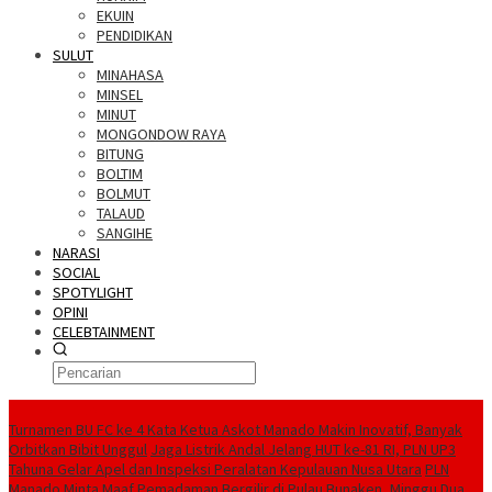
EKUIN
PENDIDIKAN
SULUT
MINAHASA
MINSEL
MINUT
MONGONDOW RAYA
BITUNG
BOLTIM
BOLMUT
TALAUD
SANGIHE
NARASI
SOCIAL
SPOTYLIGHT
OPINI
CELEBTAINMENT
BERITA TERBARU
Turnamen BU FC ke 4 Kata Ketua Askot Manado Makin Inovatif, Banyak
Orbitkan Bibit Unggul
Jaga Listrik Andal Jelang HUT ke-81 RI, PLN UP3
Tahuna Gelar Apel dan Inspeksi Peralatan Kepulauan Nusa Utara
PLN
Manado Minta Maaf Pemadaman Bergilir di Pulau Bunaken, Minggu Dua