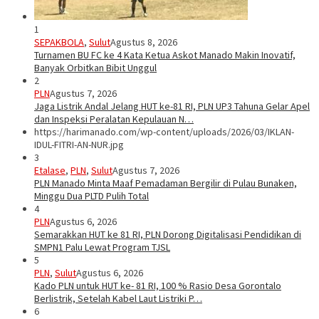
1
SEPAKBOLA
,
Sulut
Agustus 8, 2026
Turnamen BU FC ke 4 Kata Ketua Askot Manado Makin Inovatif,
Banyak Orbitkan Bibit Unggul
2
PLN
Agustus 7, 2026
Jaga Listrik Andal Jelang HUT ke-81 RI, PLN UP3 Tahuna Gelar Apel
dan Inspeksi Peralatan Kepulauan N…
https://harimanado.com/wp-content/uploads/2026/03/IKLAN-
IDUL-FITRI-AN-NUR.jpg
3
Etalase
,
PLN
,
Sulut
Agustus 7, 2026
PLN Manado Minta Maaf Pemadaman Bergilir di Pulau Bunaken,
Minggu Dua PLTD Pulih Total
4
PLN
Agustus 6, 2026
Semarakkan HUT ke 81 RI, PLN Dorong Digitalisasi Pendidikan di
SMPN1 Palu Lewat Program TJSL
5
PLN
,
Sulut
Agustus 6, 2026
Kado PLN untuk HUT ke- 81 RI, 100 % Rasio Desa Gorontalo
Berlistrik, Setelah Kabel Laut Listriki P…
6