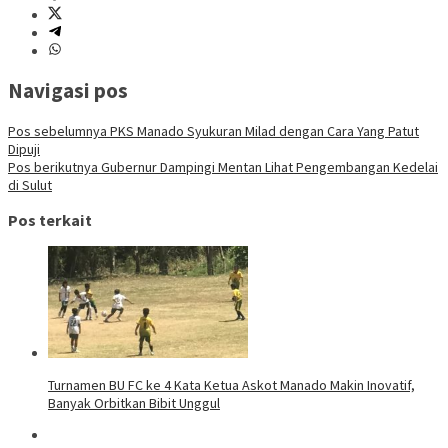
Navigasi pos
Pos sebelumnya
PKS Manado Syukuran Milad dengan Cara Yang Patut
Dipuji
Pos berikutnya
Gubernur Dampingi Mentan Lihat Pengembangan Kedelai
di Sulut
Pos terkait
Turnamen BU FC ke 4 Kata Ketua Askot Manado Makin Inovatif,
Banyak Orbitkan Bibit Unggul