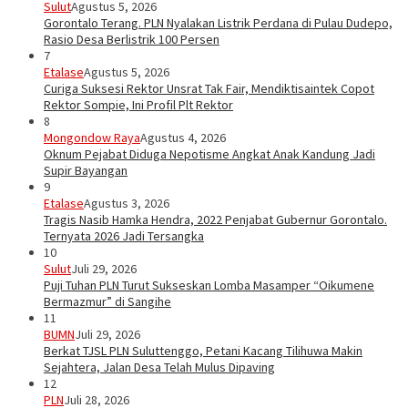
Sulut
Agustus 5, 2026
Gorontalo Terang. PLN Nyalakan Listrik Perdana di Pulau Dudepo,
Rasio Desa Berlistrik 100 Persen
7
Etalase
Agustus 5, 2026
Curiga Suksesi Rektor Unsrat Tak Fair, Mendiktisaintek Copot
Rektor Sompie, Ini Profil Plt Rektor
8
Mongondow Raya
Agustus 4, 2026
Oknum Pejabat Diduga Nepotisme Angkat Anak Kandung Jadi
Supir Bayangan
9
Etalase
Agustus 3, 2026
Tragis Nasib Hamka Hendra, 2022 Penjabat Gubernur Gorontalo.
Ternyata 2026 Jadi Tersangka
10
Sulut
Juli 29, 2026
Puji Tuhan PLN Turut Sukseskan Lomba Masamper “Oikumene
Bermazmur” di Sangihe
11
BUMN
Juli 29, 2026
Berkat TJSL PLN Suluttenggo, Petani Kacang Tilihuwa Makin
Sejahtera, Jalan Desa Telah Mulus Dipaving
12
PLN
Juli 28, 2026