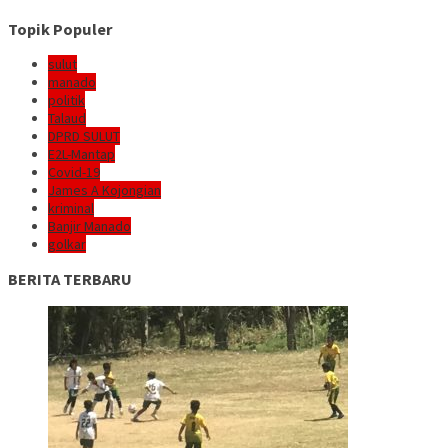
Topik Populer
sulut
manado
politik
Talaud
DPRD SULUT
E2L-Mantap
Covid-19
James A Kojongian
kriminal
Banjir Manado
golkar
BERITA TERBARU