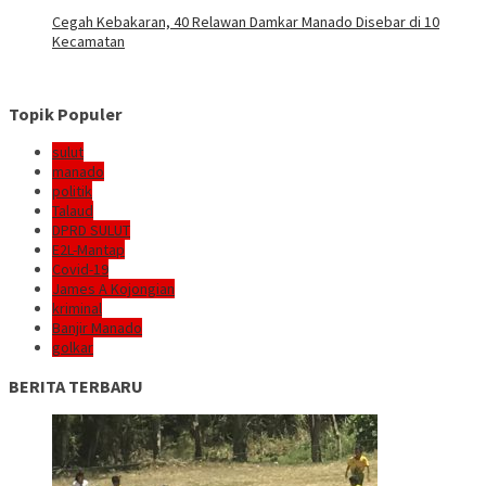
Cegah Kebakaran, 40 Relawan Damkar Manado Disebar di 10
Kecamatan
Topik Populer
sulut
manado
politik
Talaud
DPRD SULUT
E2L-Mantap
Covid-19
James A Kojongian
kriminal
Banjir Manado
golkar
BERITA TERBARU