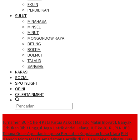
EKUIN
PENDIDIKAN
SULUT
MINAHASA
MINSEL
MINUT
MONGONDOW RAYA
BITUNG
BOLTIM
BOLMUT
TALAUD
SANGIHE
NARASI
SOCIAL
SPOTYLIGHT
OPINI
CELEBTAINMENT
BERITA TERBARU
Turnamen BU FC ke 4 Kata Ketua Askot Manado Makin Inovatif, Banyak
Orbitkan Bibit Unggul
Jaga Listrik Andal Jelang HUT ke-81 RI, PLN UP3
Tahuna Gelar Apel dan Inspeksi Peralatan Kepulauan Nusa Utara
PLN
Manado Minta Maaf Pemadaman Bergilir di Pulau Bunaken, Minggu Dua