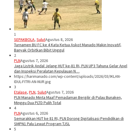
1
SEPAKBOLA
,
Sulut
Agustus 8, 2026
Turnamen BU FC ke 4 Kata Ketua Askot Manado Makin Inovatif,
Banyak Orbitkan Bibit Unggul
2
PLN
Agustus 7, 2026
Jaga Listrik Andal Jelang HUT ke-81 RI, PLN UP3 Tahuna Gelar Apel
dan Inspeksi Peralatan Kepulauan N…
https://harimanado.com/wp-content/uploads/2026/03/IKLAN-
IDUL-FITRI-AN-NUR.jpg
3
Etalase
,
PLN
,
Sulut
Agustus 7, 2026
PLN Manado Minta Maaf Pemadaman Bergilir di Pulau Bunaken,
Minggu Dua PLTD Pulih Total
4
PLN
Agustus 6, 2026
Semarakkan HUT ke 81 RI, PLN Dorong Digitalisasi Pendidikan di
SMPN1 Palu Lewat Program TJSL
5