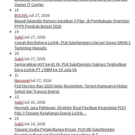
Owner IT Center
18
BOLSEL
Juli 27, 2026
Bupati Iskandar Kamaru Ingatkan 3 Pilar, di Pembukaan Orientasi
PPPK Pemkab Bolsel 2026
19
Sulut
Juli 27, 2026
Cegah Dini Bahaya Listrik, PLN Suluttenggo Literasi Siswa SMAN 3
Tuminting Manado
20
Sulut
Juli 27, 2026
Semarakkan HUT ke-81 RI, PLN Suluttenggo Sukses Tingkatkan
Daya Listrik PT J RBM ke 10 Juta VA
21
Nasional
Juli 27, 2026
PLN Electric Run 2026 Gelar November, Target Kampanye Hidup
Sehat dan Transisi Energi
22
Sulut
Juli 25, 2026
Hormati Jasa Pahlawan, Direktur Rizal Pastikan Keandalan PLTU
Palu 3 Topang Ketahanan Energi Listrik…
23
Sulut
Juli 24, 2026
Topang Usaha Petani Bunga Krisan, PLN UID Suluttenggo
Resmikan Program Electrifying Agriculture di T…