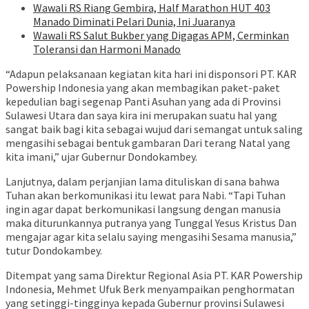
Wawali RS Riang Gembira, Half Marathon HUT 403
Manado Diminati Pelari Dunia, Ini Juaranya
Wawali RS Salut Bukber yang Digagas APM, Cerminkan
Toleransi dan Harmoni Manado
“Adapun pelaksanaan kegiatan kita hari ini disponsori PT. KAR
Powership Indonesia yang akan membagikan paket-paket
kepedulian bagi segenap Panti Asuhan yang ada di Provinsi
Sulawesi Utara dan saya kira ini merupakan suatu hal yang
sangat baik bagi kita sebagai wujud dari semangat untuk saling
mengasihi sebagai bentuk gambaran Dari terang Natal yang
kita imani,” ujar Gubernur Dondokambey.
Lanjutnya, dalam perjanjian lama dituliskan di sana bahwa
Tuhan akan berkomunikasi itu lewat para Nabi. “Tapi Tuhan
ingin agar dapat berkomunikasi langsung dengan manusia
maka diturunkannya putranya yang Tunggal Yesus Kristus Dan
mengajar agar kita selalu saying mengasihi Sesama manusia,”
tutur Dondokambey.
Ditempat yang sama Direktur Regional Asia PT. KAR Powership
Indonesia, Mehmet Ufuk Berk menyampaikan penghormatan
yang setinggi-tingginya kepada Gubernur provinsi Sulawesi