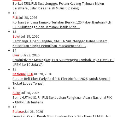
Berkat TJSL PLN Suluttenggo, Petani Kacang Tilihuwa Makin
Sejahtera, Jalan Desa Telah Mulus Dipaving
12
PLN
Juli 28, 2026
Korban Bencana Tamako Terhibur Berkat 125 Paket Bantuan PLN
UID Suluttenggo dan Jaminan Listrik Anda…
13
Sulut
Juli 28, 2026
Sambangi Bupati Sangihe, GM PLN Suluttenggo Bahas Sistem
Kelistrikan hingga Pemulihan Pascabencana T…
14
Ekuin
Juli 28, 2026
Produktivitas Meningkat, PLN Suluttenggo Tambah Daya Listrik PT
JRBM ke 10 Juta VA
15
Nasional
,
PLN
Juli 28, 2026
Buruan Beli Tiket Early Bird PLN Electric Run 2026, untuk Special
Ticket Ludes Terjual
16
Sulut
Juli 28, 2026
Spirit HUT ke 81 RI, PLN Sukseskan Rangkaian Acara Nasional PIKI
– UNKRIT di Tentena
17
Etalase
Juli 28, 2026
Luruskan Opini, Kejati Sulut Ungkap Fakta Sita Uang 18 M EL dan