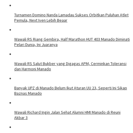
Turnamen Domino Nanda Lamadau Sukses Orbitkan Puluhan Atlet
Pemula, Next Iven Lebih Beaar
Wawali RS Riang Gembira, Half Marathon HUT 403 Manado Diminati
Pelari Dunia, Ini Juaranya
Wawali RS Salut Bukber yang Digagas APM, Cerminkan Toleransi
dan Harmoni Manado
Banyak UPZ di Manado Belum Ikut Aturan UU 23, Seperti Ini Sikap
Baznas Manado
Wawali Richard Ingin Jalan Sehat Alumni HMI Manado di Reuni
Akbar 3