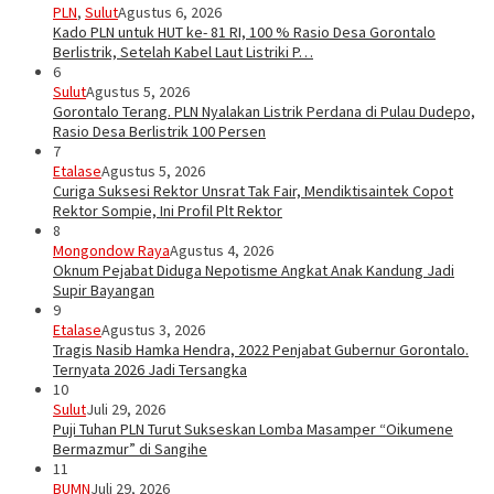
PLN
,
Sulut
Agustus 6, 2026
Kado PLN untuk HUT ke- 81 RI, 100 % Rasio Desa Gorontalo
Berlistrik, Setelah Kabel Laut Listriki P…
6
Sulut
Agustus 5, 2026
Gorontalo Terang. PLN Nyalakan Listrik Perdana di Pulau Dudepo,
Rasio Desa Berlistrik 100 Persen
7
Etalase
Agustus 5, 2026
Curiga Suksesi Rektor Unsrat Tak Fair, Mendiktisaintek Copot
Rektor Sompie, Ini Profil Plt Rektor
8
Mongondow Raya
Agustus 4, 2026
Oknum Pejabat Diduga Nepotisme Angkat Anak Kandung Jadi
Supir Bayangan
9
Etalase
Agustus 3, 2026
Tragis Nasib Hamka Hendra, 2022 Penjabat Gubernur Gorontalo.
Ternyata 2026 Jadi Tersangka
10
Sulut
Juli 29, 2026
Puji Tuhan PLN Turut Sukseskan Lomba Masamper “Oikumene
Bermazmur” di Sangihe
11
BUMN
Juli 29, 2026