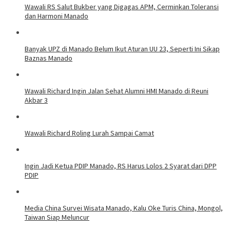
Wawali RS Salut Bukber yang Digagas APM, Cerminkan Toleransi
dan Harmoni Manado
Banyak UPZ di Manado Belum Ikut Aturan UU 23, Seperti Ini Sikap
Baznas Manado
Wawali Richard Ingin Jalan Sehat Alumni HMI Manado di Reuni
Akbar 3
Wawali Richard Roling Lurah Sampai Camat
Ingin Jadi Ketua PDIP Manado, RS Harus Lolos 2 Syarat dari DPP
PDIP
Media China Survei Wisata Manado, Kalu Oke Turis China, Mongol,
Taiwan Siap Meluncur