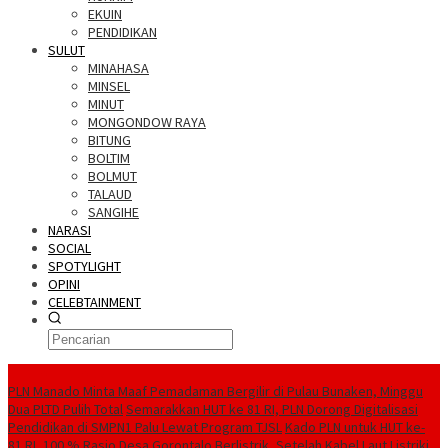
EKUIN
PENDIDIKAN
SULUT
MINAHASA
MINSEL
MINUT
MONGONDOW RAYA
BITUNG
BOLTIM
BOLMUT
TALAUD
SANGIHE
NARASI
SOCIAL
SPOTYLIGHT
OPINI
CELEBTAINMENT
BERITA TERBARU
PLN Manado Minta Maaf Pemadaman Bergilir di Pulau Bunaken, Minggu
Dua PLTD Pulih Total
Semarakkan HUT ke 81 RI, PLN Dorong Digitalisasi
Pendidikan di SMPN1 Palu Lewat Program TJSL
Kado PLN untuk HUT ke-
81 RI, 100 % Rasio Desa Gorontalo Berlistrik, Setelah Kabel Laut Listriki