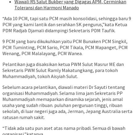
Wawali RS Salut Bukber yang Digagas APM, Cerminkan
Toleransi dan Harmoni Manado
“Ada 10 PCM, tapi satu PCM masih konsolidasi, sehingga baru 9
PCM yang kami lantik dan serahkan SK pengurus,”kata Ketua
PDM Radjab Djamali didampingi Sekretaris PDM Taufik.
9 PCM yang baru dikukuhkan yaitu PCM Bunaken PCM Singkil,
PCM Tuminting, PCM Sario, PCM Tikala, PCM Mapanget, PCM
Wenang, PCM Malalayang, PCM Wanea.
Pelantikan juga disaksikan ketua PWM Sulut Masrur ME dan
Sekretaris PWM Sulut Ramly Makatungkang, para tokoh
Muhammadiyah, tokoh Aisyiah Sulut.
Sebelum acara pelantikan, diawali materi Dr Sayuti tentang
organisasi Muhammadiyah. Selama lima jam Sekretaris PP
Muhammadiyah memaparkan dinamika sejarah, jenis amal
usaha yang sudah ribuan. puluhan perguruan tinggi, ribuan
sekolah, di luar negeri juga ada, Jerman, Jepang Australia serta
ratusan rumah sakit.
“Tidak ada satu pun aset atas nama pribadi. Semua di bawah
organisasi,”katanya.