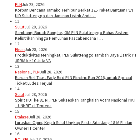
PLN
Juli 28, 2026
Korban Bencana Tamako Terhibur Berkat 125 Paket Bantuan PLN
UID Suluttenggo dan Jaminan Listrik Anda…
11
Sulut
Juli 28, 2026
Sambangi Bupati Sangihe, GM PLN Suluttenggo Bahas Sistem
Kelistrikan hingga Pemulihan Pascabencana T…
12
Ekuin
Juli 28, 2026
Produktivitas Meningkat, PLN Suluttenggo Tambah Daya Listrik PT
JRBM ke 10 Juta VA
13
Nasional
,
PLN
Juli 28, 2026
Buruan Beli Tiket Early Bird PLN Electric Run 2026, untuk Special
Ticket Ludes Terjual
14
Sulut
Juli 28, 2026
Spirit HUT ke 81 RI, PLN Sukseskan Rangkaian Acara Nasional PIKI
– UNKRIT di Tentena
15
Etalase
Juli 28, 2026
Luruskan Opini, Kejati Sulut Ungkap Fakta Sita Uang 18 M EL dan
Owner IT Center
16
BOLSEL
Juli 27, 2026