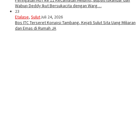
Peringatan HUT ke 11 Kecamatan Helumo, Bupati Iskandar dan
Wabup Deddy Ikut Bersukacita dengan Warg…
23
Etalase
,
Sulut
Juli 24, 2026
Bos ITC Terseret Korupsi Tambang, Kejati Sulut Sita Uang Miliaran
dan Emas di Rumah JA