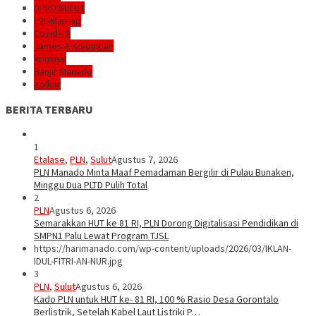
DPRD SULUT
E2L-Mantap
Covid-19
James A Kojongian
kriminal
Banjir Manado
golkar
BERITA TERBARU
1
Etalase
,
PLN
,
Sulut
Agustus 7, 2026
PLN Manado Minta Maaf Pemadaman Bergilir di Pulau Bunaken,
Minggu Dua PLTD Pulih Total
2
PLN
Agustus 6, 2026
Semarakkan HUT ke 81 RI, PLN Dorong Digitalisasi Pendidikan di
SMPN1 Palu Lewat Program TJSL
https://harimanado.com/wp-content/uploads/2026/03/IKLAN-
IDUL-FITRI-AN-NUR.jpg
3
PLN
,
Sulut
Agustus 6, 2026
Kado PLN untuk HUT ke- 81 RI, 100 % Rasio Desa Gorontalo
Berlistrik, Setelah Kabel Laut Listriki P…