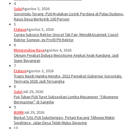
4
Sulut
Agustus 5, 2026
Gorontalo Terang. PLN Nyalakan Listrik Perdana di Pulau Dudepo,
Rasio Desa Berlistrik 100 Persen
5
Etalase
Agustus 5, 2026
Curiga Suksesi Rektor Unsrat Tak Fair, Mendiktisaintek Copot
Rektor Sompie, Ini Profil Plt Rektor
6
Mongondow Raya
Agustus 4, 2026
Oknum Pejabat Diduga Nepotisme Angkat Anak Kandung Jadi
Supir Bayangan
7
Etalase
Agustus 3, 2026
Tragis Nasib Hamka Hendra, 2022 Penjabat Gubernur Gorontalo.
Ternyata 2026 Jadi Tersangka
8
Sulut
Juli 29, 2026
Puji Tuhan PLN Turut Sukseskan Lomba Masamper “Oikumene
Bermazmur” di Sangihe
9
BUMN
Juli 29, 2026
Berkat TJSL PLN Suluttenggo, Petani Kacang Tilihuwa Makin
Sejahtera, Jalan Desa Telah Mulus Dipaving
10