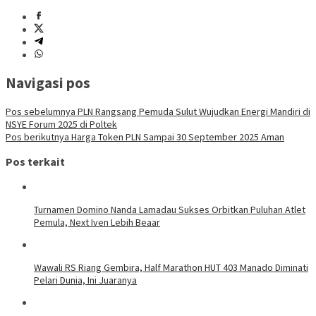
Navigasi pos
Pos sebelumnya
PLN Rangsang Pemuda Sulut Wujudkan Energi Mandiri di
NSYE Forum 2025 di Poltek
Pos berikutnya
Harga Token PLN Sampai 30 September 2025 Aman
Pos terkait
Turnamen Domino Nanda Lamadau Sukses Orbitkan Puluhan Atlet
Pemula, Next Iven Lebih Beaar
Wawali RS Riang Gembira, Half Marathon HUT 403 Manado Diminati
Pelari Dunia, Ini Juaranya