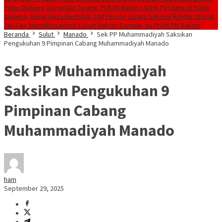
Pulau Dudepo
Gorontalo Terang. PLN Nyalakan Listrik Perdana di Pulau
Dudepo, Rasio Desa Berlistrik 100 Persen
Curiga Suksesi Rektor Unsrat
Tak Fair, Mendiktisaintek Copot Rektor Sompie, Ini Profil Plt Rektor
Beranda
Sulut
Manado
Sek PP Muhammadiyah Saksikan
Pengukuhan 9 Pimpinan Cabang Muhammadiyah Manado
Sek PP Muhammadiyah
Saksikan Pengukuhan 9
Pimpinan Cabang
Muhammadiyah Manado
ham
September 29, 2025