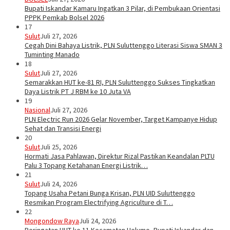
Bupati Iskandar Kamaru Ingatkan 3 Pilar, di Pembukaan Orientasi
PPPK Pemkab Bolsel 2026
17
Sulut
Juli 27, 2026
Cegah Dini Bahaya Listrik, PLN Suluttenggo Literasi Siswa SMAN 3
Tuminting Manado
18
Sulut
Juli 27, 2026
Semarakkan HUT ke-81 RI, PLN Suluttenggo Sukses Tingkatkan
Daya Listrik PT J RBM ke 10 Juta VA
19
Nasional
Juli 27, 2026
PLN Electric Run 2026 Gelar November, Target Kampanye Hidup
Sehat dan Transisi Energi
20
Sulut
Juli 25, 2026
Hormati Jasa Pahlawan, Direktur Rizal Pastikan Keandalan PLTU
Palu 3 Topang Ketahanan Energi Listrik…
21
Sulut
Juli 24, 2026
Topang Usaha Petani Bunga Krisan, PLN UID Suluttenggo
Resmikan Program Electrifying Agriculture di T…
22
Mongondow Raya
Juli 24, 2026