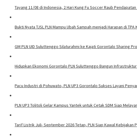
Tayang 11/08 di Indonesia, 2 Hari Kung Fu Soccer Raub Pendapatan 
Bukti Nyata TJSL PLN Mampu Ubah Sampah menjadi Harapan di TPA
GM PLN UID Suluttenggo Silaturahmi ke Kajati Gorontalo Sharing Pro
Hidupkan Ekonomi Gorontalo PLN Suluttenggo Bangun Infrastruktur
Pacu Industri di Pohuwato, PLN UP3 Gorontalo Sukses Layani Penya
PLN UP3 Tolitoli Gelar Kampus Yantek untuk Cetak SDM Siap Melaya
Tarif Listrik Juli- September 2026 Tetap, PLN Siap Kawal Kebijakan