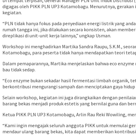
Di tempat terpisah, General Manager PLN Unit Induk Distribusi 
digagas oleh PIKK PLN UP3 Kotamobagu. Menurutnya, gerakan in
kegiatan.
“PLN tidak hanya fokus pada penyediaan energi listrik yang anda
rumah tangga ini, jika dilakukan secara konsisten, akan member
direplikasi di unit-unit kerja lainnya,” ungkap Usman.
Workshop ini menghadirkan Martika Sandra Raupu, S.K.M., seor
Kotamobagu, para peserta tidak hanya mendapatkan teori tetapi
Dalam pemaparannya, Martika menjelaskan bahwa eco enzyme mer
bau tidak sedap.
“Eco enzyme bukan sekadar hasil fermentasi limbah organik, te
berkontribusi mengurangi sampah dan menciptakan gaya hidup y
Selain workshop, kegiatan ini juga dirangkaikan dengan penil
barang bekas menjadi produk estetis yang bernilai guna dan bern
Ketua PIKK PLN UP3 Kotamobagu, Arlin Rau Reki Wowiling, meny
“Kami ingin mengajak seluruh anggota PIKK untuk memulai gera
mendaur ulang barang bekas, kita dapat memberikan kontribusi 