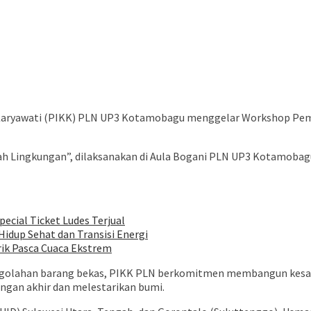
Karyawati (PIKK) PLN UP3 Kotamobagu menggelar Workshop Pemb
 Lingkungan”, dilaksanakan di Aula Bogani PLN UP3 Kotamobagu
pecial Ticket Ludes Terjual
idup Sehat dan Transisi Energi
rik Pasca Cuaca Ekstrem
ngolahan barang bekas, PIKK PLN berkomitmen membangun kesad
gan akhir dan melestarikan bumi.