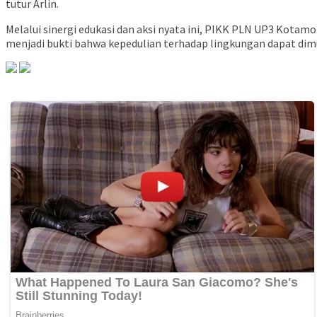
tutur Arlin.
Melalui sinergi edukasi dan aksi nyata ini, PIKK PLN UP3 Kotam
menjadi bukti bahwa kepedulian terhadap lingkungan dapat dimu