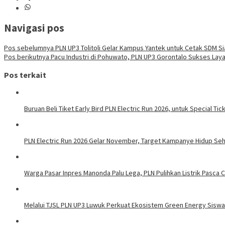
Navigasi pos
Pos sebelumnya
PLN UP3 Tolitoli Gelar Kampus Yantek untuk Cetak SDM S
Pos berikutnya
Pacu Industri di Pohuwato, PLN UP3 Gorontalo Sukses Laya
Pos terkait
Buruan Beli Tiket Early Bird PLN Electric Run 2026, untuk Special Tic
PLN Electric Run 2026 Gelar November, Target Kampanye Hidup Seha
Warga Pasar Inpres Manonda Palu Lega, PLN Pulihkan Listrik Pasca
Melalui TJSL PLN UP3 Luwuk Perkuat Ekosistem Green Energy Sisw