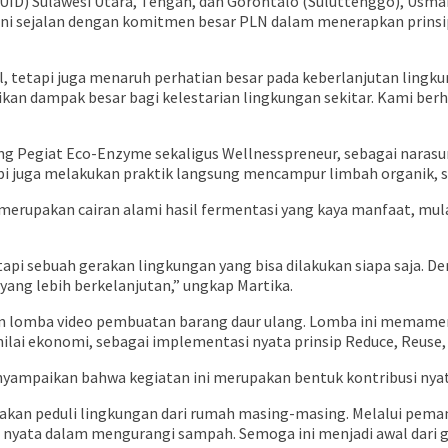
(UID) Sulawesi Utara, Tengah, dan Gorontalo (Suluttenggo), Usma
i sejalan dengan komitmen besar PLN dalam menerapkan prinsip E
l, tetapi juga menaruh perhatian besar pada keberlanjutan lingkun
ikan dampak besar bagi kelestarian lingkungan sekitar. Kami berh
ang Pegiat Eco-Enzyme sekaligus Wellnesspreneur, sebagai narasu
 juga melakukan praktik langsung mencampur limbah organik, sep
upakan cairan alami hasil fermentasi yang kaya manfaat, mulai 
tapi sebuah gerakan lingkungan yang bisa dilakukan siapa saja.
ang lebih berkelanjutan,” ungkap Martika.
aian lomba video pembuatan barang daur ulang. Lomba ini memam
ilai ekonomi, sebagai implementasi nyata prinsip Reduce, Reuse, 
ampaikan bahwa kegiatan ini merupakan bentuk kontribusi nyata 
kan peduli lingkungan dari rumah masing-masing. Melalui peman
nyata dalam mengurangi sampah. Semoga ini menjadi awal dari ga