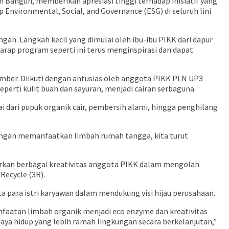
n Bangun, memberikan apresiasi tinggi terhadap inisiatif yang
nvironmental, Social, and Governance (ESG) di seluruh lini
gan. Langkah kecil yang dimulai oleh ibu-ibu PIKK dari dapur
arap program seperti ini terus menginspirasi dan dapat
mber. Diikuti dengan antusias oleh anggota PIKK PLN UP3
erti kulit buah dan sayuran, menjadi cairan serbaguna.
dari pupuk organik cair, pembersih alami, hingga penghilang
 Dengan memanfaatkan limbah rumah tangga, kita turut
erkan berbagai kreativitas anggota PIKK dalam mengolah
Recycle (3R).
para istri karyawan dalam mendukung visi hijau perusahaan.
faatan limbah organik menjadi eco enzyme dan kreativitas
ya hidup yang lebih ramah lingkungan secara berkelanjutan,”