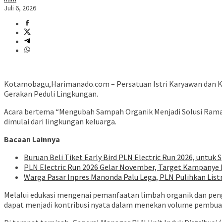
Juli 6, 2026
Kotamobagu,Harimanado.com – Persatuan Istri Karyawan dan 
Gerakan Peduli Lingkungan.
Acara bertema “Mengubah Sampah Organik Menjadi Solusi Ramah
dimulai dari lingkungan keluarga.
Bacaan Lainnya
Buruan Beli Tiket Early Bird PLN Electric Run 2026, untuk S
PLN Electric Run 2026 Gelar November, Target Kampanye H
Warga Pasar Inpres Manonda Palu Lega, PLN Pulihkan List
Melalui edukasi mengenai pemanfaatan limbah organik dan pe
dapat menjadi kontribusi nyata dalam menekan volume pembuan