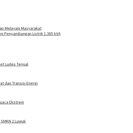
iap Melayani Masyarakat
ni Penyambungan Listrik 1.385 kVA
ket Ludes Terjual
t dan Transisi Energi
 Cuaca Ekstrem
a SMKN 2 Luwuk