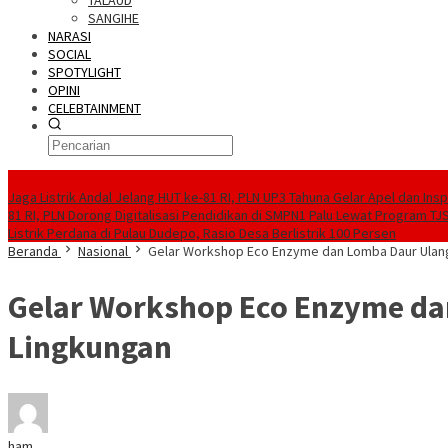
TALAUD
SANGIHE
NARASI
SOCIAL
SPOTYLIGHT
OPINI
CELEBTAINMENT
BERITA TERBARU
Jaga Listrik Andal Jelang HUT ke-81 RI, PLN UP3 Tahuna Gelar Apel dan In
81 RI, PLN Dorong Digitalisasi Pendidikan di SMPN1 Palu Lewat Program TJ
Listrik Perdana di Pulau Dudepo, Rasio Desa Berlistrik 100 Persen
Beranda
Nasional
Gelar Workshop Eco Enzyme dan Lomba Daur Ulan
Gelar Workshop Eco Enzyme d
Lingkungan
ham