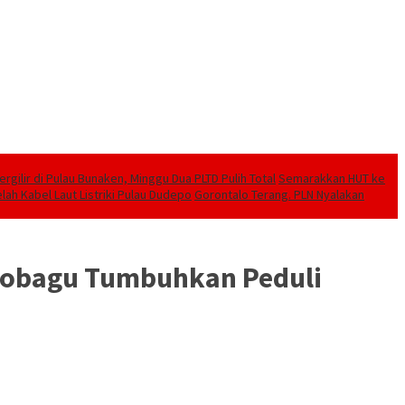
ilir di Pulau Bunaken, Minggu Dua PLTD Pulih Total
Semarakkan HUT ke
lah Kabel Laut Listriki Pulau Dudepo
Gorontalo Terang. PLN Nyalakan
mobagu Tumbuhkan Peduli