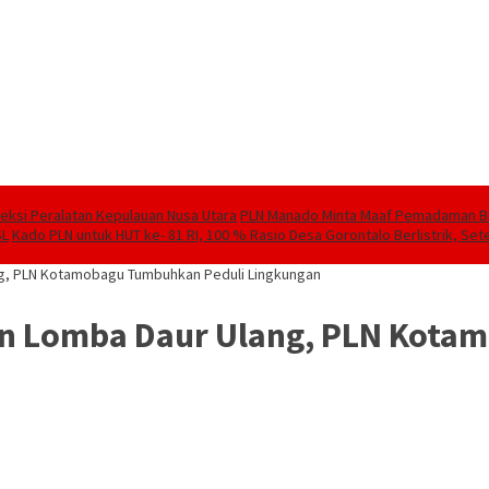
speksi Peralatan Kepulauan Nusa Utara
PLN Manado Minta Maaf Pemadaman Berg
SL
Kado PLN untuk HUT ke- 81 RI, 100 % Rasio Desa Gorontalo Berlistrik, Sete
g, PLN Kotamobagu Tumbuhkan Peduli Lingkungan
an Lomba Daur Ulang, PLN Kota