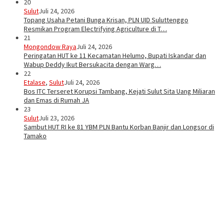
20
Sulut
Juli 24, 2026
Topang Usaha Petani Bunga Krisan, PLN UID Suluttenggo
Resmikan Program Electrifying Agriculture di T…
21
Mongondow Raya
Juli 24, 2026
Peringatan HUT ke 11 Kecamatan Helumo, Bupati Iskandar dan
Wabup Deddy Ikut Bersukacita dengan Warg…
22
Etalase
,
Sulut
Juli 24, 2026
Bos ITC Terseret Korupsi Tambang, Kejati Sulut Sita Uang Miliaran
dan Emas di Rumah JA
23
Sulut
Juli 23, 2026
Sambut HUT RI ke 81 YBM PLN Bantu Korban Banjir dan Longsor di
Tamako