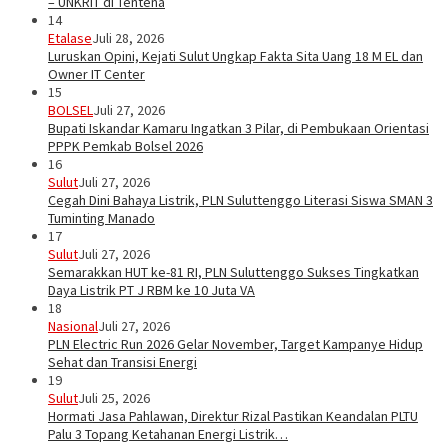
– UNKRIT di Tentena
14
Etalase
Juli 28, 2026
Luruskan Opini, Kejati Sulut Ungkap Fakta Sita Uang 18 M EL dan
Owner IT Center
15
BOLSEL
Juli 27, 2026
Bupati Iskandar Kamaru Ingatkan 3 Pilar, di Pembukaan Orientasi
PPPK Pemkab Bolsel 2026
16
Sulut
Juli 27, 2026
Cegah Dini Bahaya Listrik, PLN Suluttenggo Literasi Siswa SMAN 3
Tuminting Manado
17
Sulut
Juli 27, 2026
Semarakkan HUT ke-81 RI, PLN Suluttenggo Sukses Tingkatkan
Daya Listrik PT J RBM ke 10 Juta VA
18
Nasional
Juli 27, 2026
PLN Electric Run 2026 Gelar November, Target Kampanye Hidup
Sehat dan Transisi Energi
19
Sulut
Juli 25, 2026
Hormati Jasa Pahlawan, Direktur Rizal Pastikan Keandalan PLTU
Palu 3 Topang Ketahanan Energi Listrik…