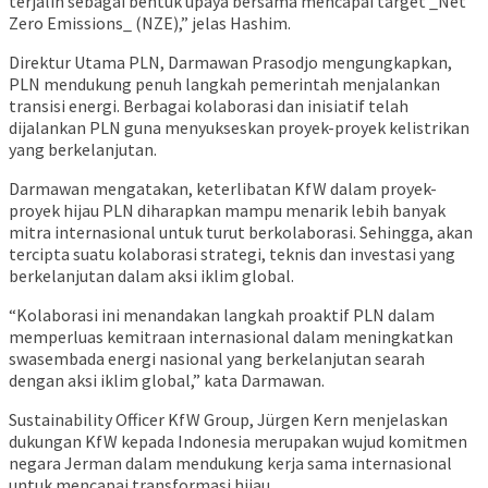
terjalin sebagai bentuk upaya bersama mencapai target _Net
Zero Emissions_ (NZE),” jelas Hashim.
Direktur Utama PLN, Darmawan Prasodjo mengungkapkan,
PLN mendukung penuh langkah pemerintah menjalankan
transisi energi. Berbagai kolaborasi dan inisiatif telah
dijalankan PLN guna menyukseskan proyek-proyek kelistrikan
yang berkelanjutan.
Darmawan mengatakan, keterlibatan KfW dalam proyek-
proyek hijau PLN diharapkan mampu menarik lebih banyak
mitra internasional untuk turut berkolaborasi. Sehingga, akan
tercipta suatu kolaborasi strategi, teknis dan investasi yang
berkelanjutan dalam aksi iklim global.
“Kolaborasi ini menandakan langkah proaktif PLN dalam
memperluas kemitraan internasional dalam meningkatkan
swasembada energi nasional yang berkelanjutan searah
dengan aksi iklim global,” kata Darmawan.
Sustainability Officer KfW Group, Jürgen Kern menjelaskan
dukungan KfW kepada Indonesia merupakan wujud komitmen
negara Jerman dalam mendukung kerja sama internasional
untuk mencapai transformasi hijau.