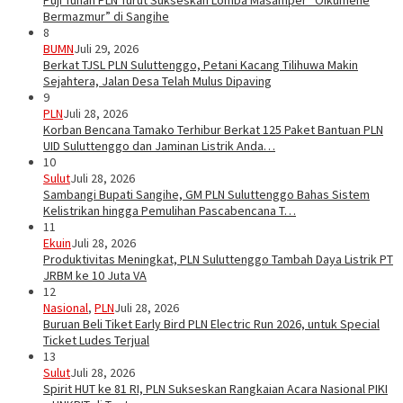
Bermazmur” di Sangihe
8
BUMN
Juli 29, 2026
Berkat TJSL PLN Suluttenggo, Petani Kacang Tilihuwa Makin
Sejahtera, Jalan Desa Telah Mulus Dipaving
9
PLN
Juli 28, 2026
Korban Bencana Tamako Terhibur Berkat 125 Paket Bantuan PLN
UID Suluttenggo dan Jaminan Listrik Anda…
10
Sulut
Juli 28, 2026
Sambangi Bupati Sangihe, GM PLN Suluttenggo Bahas Sistem
Kelistrikan hingga Pemulihan Pascabencana T…
11
Ekuin
Juli 28, 2026
Produktivitas Meningkat, PLN Suluttenggo Tambah Daya Listrik PT
JRBM ke 10 Juta VA
12
Nasional
,
PLN
Juli 28, 2026
Buruan Beli Tiket Early Bird PLN Electric Run 2026, untuk Special
Ticket Ludes Terjual
13
Sulut
Juli 28, 2026
Spirit HUT ke 81 RI, PLN Sukseskan Rangkaian Acara Nasional PIKI