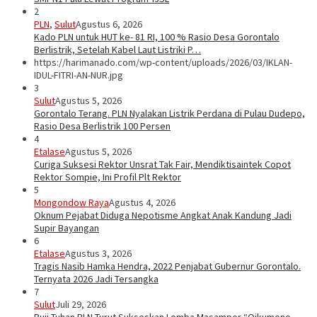
2
PLN
,
Sulut
Agustus 6, 2026
Kado PLN untuk HUT ke- 81 RI, 100 % Rasio Desa Gorontalo
Berlistrik, Setelah Kabel Laut Listriki P…
https://harimanado.com/wp-content/uploads/2026/03/IKLAN-
IDUL-FITRI-AN-NUR.jpg
3
Sulut
Agustus 5, 2026
Gorontalo Terang. PLN Nyalakan Listrik Perdana di Pulau Dudepo,
Rasio Desa Berlistrik 100 Persen
4
Etalase
Agustus 5, 2026
Curiga Suksesi Rektor Unsrat Tak Fair, Mendiktisaintek Copot
Rektor Sompie, Ini Profil Plt Rektor
5
Mongondow Raya
Agustus 4, 2026
Oknum Pejabat Diduga Nepotisme Angkat Anak Kandung Jadi
Supir Bayangan
6
Etalase
Agustus 3, 2026
Tragis Nasib Hamka Hendra, 2022 Penjabat Gubernur Gorontalo.
Ternyata 2026 Jadi Tersangka
7
Sulut
Juli 29, 2026
Puji Tuhan PLN Turut Sukseskan Lomba Masamper “Oikumene