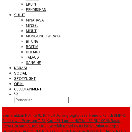
EKUIN
PENDIDIKAN
SULUT
MINAHASA
MINSEL
MINUT
MONGONDOW RAYA
BITUNG
BOLTIM
BOLMUT
TALAUD
SANGIHE
NARASI
SOCIAL
SPOTYLIGHT
OPINI
CELEBTAINMENT
BERITA TERBARU
Semarakkan HUT ke 81 RI, PLN Dorong Digitalisasi Pendidikan di SMPN1
Palu Lewat Program TJSL
Kado PLN untuk HUT ke- 81 RI, 100 % Rasio
Desa Gorontalo Berlistrik, Setelah Kabel Laut Listriki Pulau Dudepo
Gorontalo Terang. PLN Nyalakan Listrik Perdana di Pulau Dudepo, Rasio