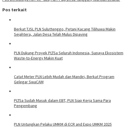
Pos terkait
Berkat TJSL PLN Suluttenggo, Petani Kacang Tilihuwa Makin
Sejahtera, Jalan Desa Telah Mulus Dipaving
PLN Dukung Proyek PLTSa Seluruh Indonesia, Supaya Ekosistem
Waste-to-Energy Makin Kuat
Catat Meter PLN Lebih Mudah dan Mandiri, Berkat Program
Gelegar SwaCAM
PLTSa Sudah Masuk dalam EBT, PLN Siap Kerja Sama Para
Pengembang
PLN Untungkan Pelaku UMKM di ECR and Expo UMKM 2025