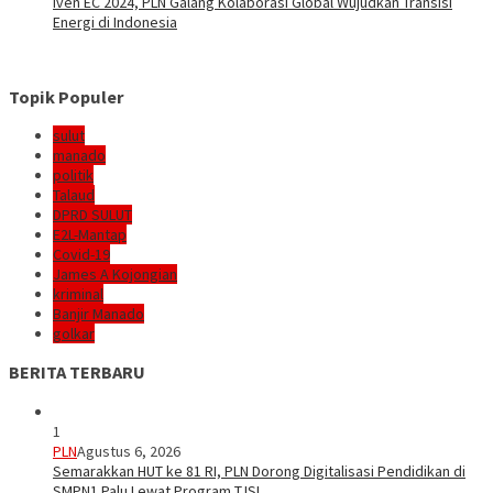
Iven EC 2024, PLN Galang Kolaborasi Global Wujudkan Transisi
Energi di Indonesia
Topik Populer
sulut
manado
politik
Talaud
DPRD SULUT
E2L-Mantap
Covid-19
James A Kojongian
kriminal
Banjir Manado
golkar
BERITA TERBARU
1
PLN
Agustus 6, 2026
Semarakkan HUT ke 81 RI, PLN Dorong Digitalisasi Pendidikan di
SMPN1 Palu Lewat Program TJSL