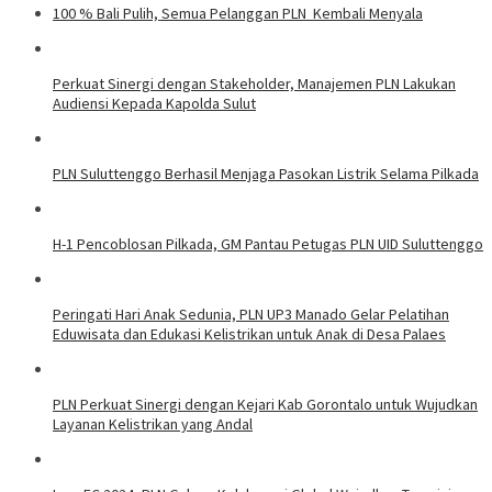
100 % Bali Pulih, Semua Pelanggan PLN Kembali Menyala
Perkuat Sinergi dengan Stakeholder, Manajemen PLN Lakukan
Audiensi Kepada Kapolda Sulut
PLN Suluttenggo Berhasil Menjaga Pasokan Listrik Selama Pilkada
H-1 Pencoblosan Pilkada, GM Pantau Petugas PLN UID Suluttenggo
Peringati Hari Anak Sedunia, PLN UP3 Manado Gelar Pelatihan
Eduwisata dan Edukasi Kelistrikan untuk Anak di Desa Palaes
PLN Perkuat Sinergi dengan Kejari Kab Gorontalo untuk Wujudkan
Layanan Kelistrikan yang Andal