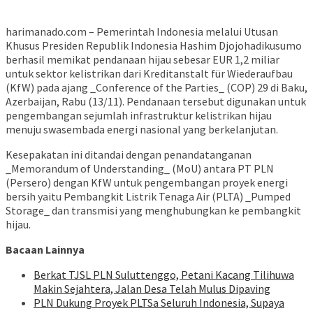
harimanado.com – Pemerintah Indonesia melalui Utusan
Khusus Presiden Republik Indonesia Hashim Djojohadikusumo
berhasil memikat pendanaan hijau sebesar EUR 1,2 miliar
untuk sektor kelistrikan dari Kreditanstalt für Wiederaufbau
(KfW) pada ajang _Conference of the Parties_ (COP) 29 di Baku,
Azerbaijan, Rabu (13/11). Pendanaan tersebut digunakan untuk
pengembangan sejumlah infrastruktur kelistrikan hijau
menuju swasembada energi nasional yang berkelanjutan.
Kesepakatan ini ditandai dengan penandatanganan
_Memorandum of Understanding_ (MoU) antara PT PLN
(Persero) dengan KfW untuk pengembangan proyek energi
bersih yaitu Pembangkit Listrik Tenaga Air (PLTA) _Pumped
Storage_ dan transmisi yang menghubungkan ke pembangkit
hijau.
Bacaan Lainnya
Berkat TJSL PLN Suluttenggo, Petani Kacang Tilihuwa
Makin Sejahtera, Jalan Desa Telah Mulus Dipaving
PLN Dukung Proyek PLTSa Seluruh Indonesia, Supaya