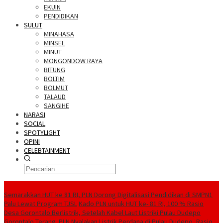
EKUIN
PENDIDIKAN
SULUT
MINAHASA
MINSEL
MINUT
MONGONDOW RAYA
BITUNG
BOLTIM
BOLMUT
TALAUD
SANGIHE
NARASI
SOCIAL
SPOTYLIGHT
OPINI
CELEBTAINMENT
BERITA TERBARU
Semarakkan HUT ke 81 RI, PLN Dorong Digitalisasi Pendidikan di SMPN1
Palu Lewat Program TJSL
Kado PLN untuk HUT ke- 81 RI, 100 % Rasio
Desa Gorontalo Berlistrik, Setelah Kabel Laut Listriki Pulau Dudepo
Gorontalo Terang. PLN Nyalakan Listrik Perdana di Pulau Dudepo, Rasio