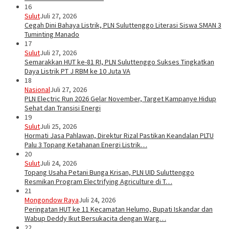
16
Sulut
Juli 27, 2026
Cegah Dini Bahaya Listrik, PLN Suluttenggo Literasi Siswa SMAN 3
Tuminting Manado
17
Sulut
Juli 27, 2026
Semarakkan HUT ke-81 RI, PLN Suluttenggo Sukses Tingkatkan
Daya Listrik PT J RBM ke 10 Juta VA
18
Nasional
Juli 27, 2026
PLN Electric Run 2026 Gelar November, Target Kampanye Hidup
Sehat dan Transisi Energi
19
Sulut
Juli 25, 2026
Hormati Jasa Pahlawan, Direktur Rizal Pastikan Keandalan PLTU
Palu 3 Topang Ketahanan Energi Listrik…
20
Sulut
Juli 24, 2026
Topang Usaha Petani Bunga Krisan, PLN UID Suluttenggo
Resmikan Program Electrifying Agriculture di T…
21
Mongondow Raya
Juli 24, 2026
Peringatan HUT ke 11 Kecamatan Helumo, Bupati Iskandar dan
Wabup Deddy Ikut Bersukacita dengan Warg…
22