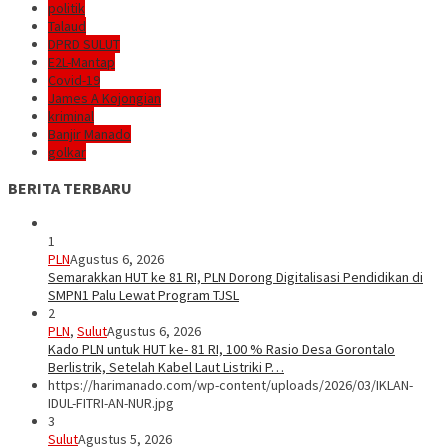
politik
Talaud
DPRD SULUT
E2L-Mantap
Covid-19
James A Kojongian
kriminal
Banjir Manado
golkar
BERITA TERBARU
1
PLN
Agustus 6, 2026
Semarakkan HUT ke 81 RI, PLN Dorong Digitalisasi Pendidikan di
SMPN1 Palu Lewat Program TJSL
2
PLN
,
Sulut
Agustus 6, 2026
Kado PLN untuk HUT ke- 81 RI, 100 % Rasio Desa Gorontalo
Berlistrik, Setelah Kabel Laut Listriki P…
https://harimanado.com/wp-content/uploads/2026/03/IKLAN-
IDUL-FITRI-AN-NUR.jpg
3
Sulut
Agustus 5, 2026