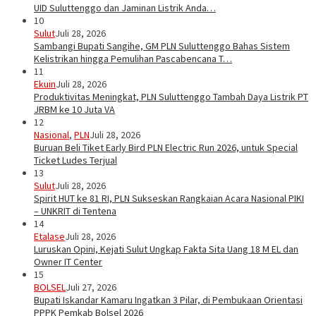
UID Suluttenggo dan Jaminan Listrik Anda…
10
Sulut
Juli 28, 2026
Sambangi Bupati Sangihe, GM PLN Suluttenggo Bahas Sistem
Kelistrikan hingga Pemulihan Pascabencana T…
11
Ekuin
Juli 28, 2026
Produktivitas Meningkat, PLN Suluttenggo Tambah Daya Listrik PT
JRBM ke 10 Juta VA
12
Nasional
,
PLN
Juli 28, 2026
Buruan Beli Tiket Early Bird PLN Electric Run 2026, untuk Special
Ticket Ludes Terjual
13
Sulut
Juli 28, 2026
Spirit HUT ke 81 RI, PLN Sukseskan Rangkaian Acara Nasional PIKI
– UNKRIT di Tentena
14
Etalase
Juli 28, 2026
Luruskan Opini, Kejati Sulut Ungkap Fakta Sita Uang 18 M EL dan
Owner IT Center
15
BOLSEL
Juli 27, 2026
Bupati Iskandar Kamaru Ingatkan 3 Pilar, di Pembukaan Orientasi
PPPK Pemkab Bolsel 2026