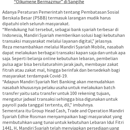
“Oikumene Bermazmur” di Sangihe
Adanya Peraturan Pemerintah tentang Pembatasan Sosial
Berskala Besar (PSBB) termasuk larangan mudik harus
dipatuhi oleh seluruh masyarakat.
“Mendukung hal tersebut, sebagai bank syariah terbesar di
Indonesia, Mandiri Syariah memberikan solusi bagi kebutuhan
transaksi masyarakat melalui layanan digital,” jelasnya.
Reza menambahkan melalui Mandiri Syariah Mobile, nasabah
dapat melakukan berbagai transaksi kapan saja dan untuk apa
saja. Seperti belanja online kebutuhan lebaran, pembelian
pulsa agar bisa bersilaturahim jarak jauh, membayar zakat
fitrah atau zakat mal, hingga berinfak dan bersedekah bagi
masyarakat terdampak Covid-19.
“Adapun Mandiri Syariah Net Banking akan memudahkan
nasabah khususnya pelaku usaha untuk melakukan batch
transfer yaitu satu transfer untuk 100 rekening tujuan,
mengatur jadwal transaksi sehingga bisa digunakan untuk
payroll pada tanggal tertentu, dll,” imbuhnya.
Sementara itu Group Head Cash, Trade and Operation Mandiri
Syariah Edhie Rosman menyampaikan bagi masyarakat yang
membutuhkan uang tunai untuk kebutuhan Lebaran Idul Fitri
1441, H, Mandiri Syariah telah menyiapkan persediaan uang