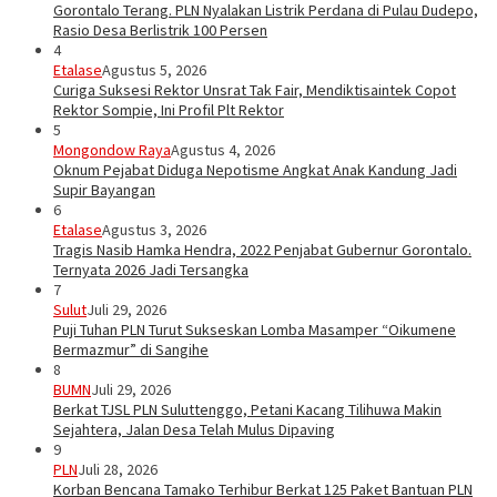
Gorontalo Terang. PLN Nyalakan Listrik Perdana di Pulau Dudepo,
Rasio Desa Berlistrik 100 Persen
4
Etalase
Agustus 5, 2026
Curiga Suksesi Rektor Unsrat Tak Fair, Mendiktisaintek Copot
Rektor Sompie, Ini Profil Plt Rektor
5
Mongondow Raya
Agustus 4, 2026
Oknum Pejabat Diduga Nepotisme Angkat Anak Kandung Jadi
Supir Bayangan
6
Etalase
Agustus 3, 2026
Tragis Nasib Hamka Hendra, 2022 Penjabat Gubernur Gorontalo.
Ternyata 2026 Jadi Tersangka
7
Sulut
Juli 29, 2026
Puji Tuhan PLN Turut Sukseskan Lomba Masamper “Oikumene
Bermazmur” di Sangihe
8
BUMN
Juli 29, 2026
Berkat TJSL PLN Suluttenggo, Petani Kacang Tilihuwa Makin
Sejahtera, Jalan Desa Telah Mulus Dipaving
9
PLN
Juli 28, 2026
Korban Bencana Tamako Terhibur Berkat 125 Paket Bantuan PLN