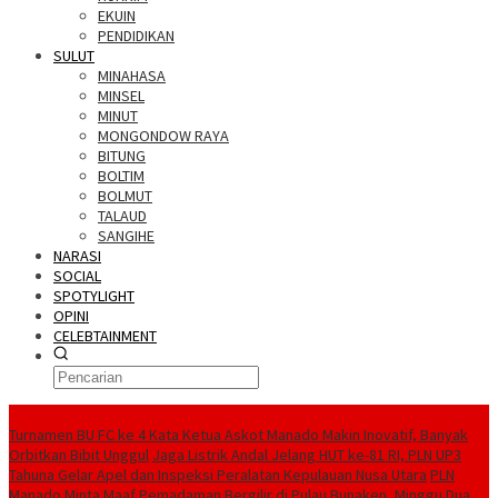
EKUIN
PENDIDIKAN
SULUT
MINAHASA
MINSEL
MINUT
MONGONDOW RAYA
BITUNG
BOLTIM
BOLMUT
TALAUD
SANGIHE
NARASI
SOCIAL
SPOTYLIGHT
OPINI
CELEBTAINMENT
BERITA TERBARU
Turnamen BU FC ke 4 Kata Ketua Askot Manado Makin Inovatif, Banyak
Orbitkan Bibit Unggul
Jaga Listrik Andal Jelang HUT ke-81 RI, PLN UP3
Tahuna Gelar Apel dan Inspeksi Peralatan Kepulauan Nusa Utara
PLN
Manado Minta Maaf Pemadaman Bergilir di Pulau Bunaken, Minggu Dua