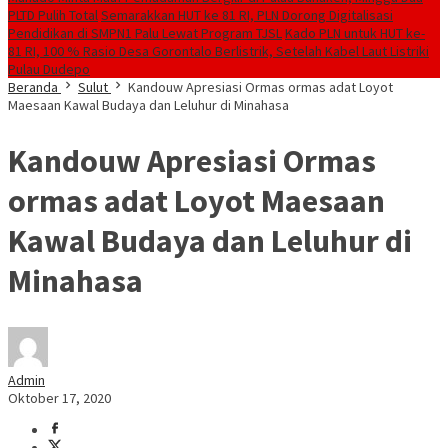
PLTD Pulih Total
Semarakkan HUT ke 81 RI, PLN Dorong Digitalisasi
Pendidikan di SMPN1 Palu Lewat Program TJSL
Kado PLN untuk HUT ke-
81 RI, 100 % Rasio Desa Gorontalo Berlistrik, Setelah Kabel Laut Listriki
Pulau Dudepo
Beranda
Sulut
Kandouw Apresiasi Ormas ormas adat Loyot
Maesaan Kawal Budaya dan Leluhur di Minahasa
Kandouw Apresiasi Ormas
ormas adat Loyot Maesaan
Kawal Budaya dan Leluhur di
Minahasa
Admin
Oktober 17, 2020