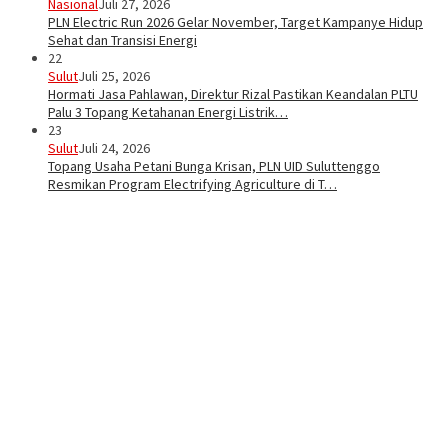
Nasional
Juli 27, 2026
PLN Electric Run 2026 Gelar November, Target Kampanye Hidup
Sehat dan Transisi Energi
22
Sulut
Juli 25, 2026
Hormati Jasa Pahlawan, Direktur Rizal Pastikan Keandalan PLTU
Palu 3 Topang Ketahanan Energi Listrik…
23
Sulut
Juli 24, 2026
Topang Usaha Petani Bunga Krisan, PLN UID Suluttenggo
Resmikan Program Electrifying Agriculture di T…