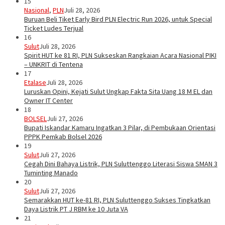
15
Nasional
,
PLN
Juli 28, 2026
Buruan Beli Tiket Early Bird PLN Electric Run 2026, untuk Special
Ticket Ludes Terjual
16
Sulut
Juli 28, 2026
Spirit HUT ke 81 RI, PLN Sukseskan Rangkaian Acara Nasional PIKI
– UNKRIT di Tentena
17
Etalase
Juli 28, 2026
Luruskan Opini, Kejati Sulut Ungkap Fakta Sita Uang 18 M EL dan
Owner IT Center
18
BOLSEL
Juli 27, 2026
Bupati Iskandar Kamaru Ingatkan 3 Pilar, di Pembukaan Orientasi
PPPK Pemkab Bolsel 2026
19
Sulut
Juli 27, 2026
Cegah Dini Bahaya Listrik, PLN Suluttenggo Literasi Siswa SMAN 3
Tuminting Manado
20
Sulut
Juli 27, 2026
Semarakkan HUT ke-81 RI, PLN Suluttenggo Sukses Tingkatkan
Daya Listrik PT J RBM ke 10 Juta VA
21