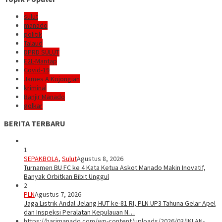
sulut
manado
politik
Talaud
DPRD SULUT
E2L-Mantap
Covid-19
James A Kojongian
kriminal
Banjir Manado
golkar
BERITA TERBARU
1
SEPAKBOLA
,
Sulut
Agustus 8, 2026
Turnamen BU FC ke 4 Kata Ketua Askot Manado Makin Inovatif,
Banyak Orbitkan Bibit Unggul
2
PLN
Agustus 7, 2026
Jaga Listrik Andal Jelang HUT ke-81 RI, PLN UP3 Tahuna Gelar Apel
dan Inspeksi Peralatan Kepulauan N…
https://harimanado.com/wp-content/uploads/2026/03/IKLAN-