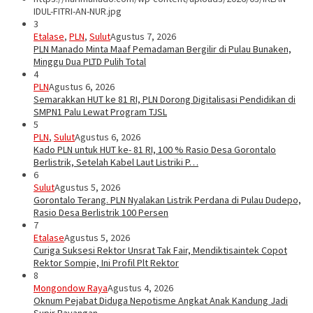
IDUL-FITRI-AN-NUR.jpg
3
Etalase
,
PLN
,
Sulut
Agustus 7, 2026
PLN Manado Minta Maaf Pemadaman Bergilir di Pulau Bunaken,
Minggu Dua PLTD Pulih Total
4
PLN
Agustus 6, 2026
Semarakkan HUT ke 81 RI, PLN Dorong Digitalisasi Pendidikan di
SMPN1 Palu Lewat Program TJSL
5
PLN
,
Sulut
Agustus 6, 2026
Kado PLN untuk HUT ke- 81 RI, 100 % Rasio Desa Gorontalo
Berlistrik, Setelah Kabel Laut Listriki P…
6
Sulut
Agustus 5, 2026
Gorontalo Terang. PLN Nyalakan Listrik Perdana di Pulau Dudepo,
Rasio Desa Berlistrik 100 Persen
7
Etalase
Agustus 5, 2026
Curiga Suksesi Rektor Unsrat Tak Fair, Mendiktisaintek Copot
Rektor Sompie, Ini Profil Plt Rektor
8
Mongondow Raya
Agustus 4, 2026
Oknum Pejabat Diduga Nepotisme Angkat Anak Kandung Jadi