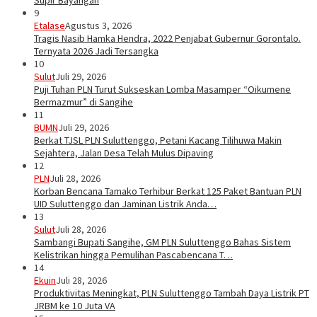
Supir Bayangan
9
Etalase
Agustus 3, 2026
Tragis Nasib Hamka Hendra, 2022 Penjabat Gubernur Gorontalo.
Ternyata 2026 Jadi Tersangka
10
Sulut
Juli 29, 2026
Puji Tuhan PLN Turut Sukseskan Lomba Masamper “Oikumene
Bermazmur” di Sangihe
11
BUMN
Juli 29, 2026
Berkat TJSL PLN Suluttenggo, Petani Kacang Tilihuwa Makin
Sejahtera, Jalan Desa Telah Mulus Dipaving
12
PLN
Juli 28, 2026
Korban Bencana Tamako Terhibur Berkat 125 Paket Bantuan PLN
UID Suluttenggo dan Jaminan Listrik Anda…
13
Sulut
Juli 28, 2026
Sambangi Bupati Sangihe, GM PLN Suluttenggo Bahas Sistem
Kelistrikan hingga Pemulihan Pascabencana T…
14
Ekuin
Juli 28, 2026
Produktivitas Meningkat, PLN Suluttenggo Tambah Daya Listrik PT
JRBM ke 10 Juta VA