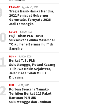
9
ETALASE
Agustus 3, 2026
Tragis Nasib Hamka Hendra,
2022 Penjabat Gubernur
Gorontalo. Ternyata 2026
Jadi Tersangka
0
SULUT
Juli 29, 2026
Puji Tuhan PLN Turut
Sukseskan Lomba Masamper
“Oikumene Bermazmur” di
Sangihe
1
BUMN
Juli 29, 2026
Berkat TJSL PLN
Suluttenggo, Petani Kacang
Tilihuwa Makin Sejahtera,
Jalan Desa Telah Mulus
Dipaving
2
PLN
Juli 28, 2026
Korban Bencana Tamako
Terhibur Berkat 125 Paket
Bantuan PLN UID
Suluttenggo dan Jaminan