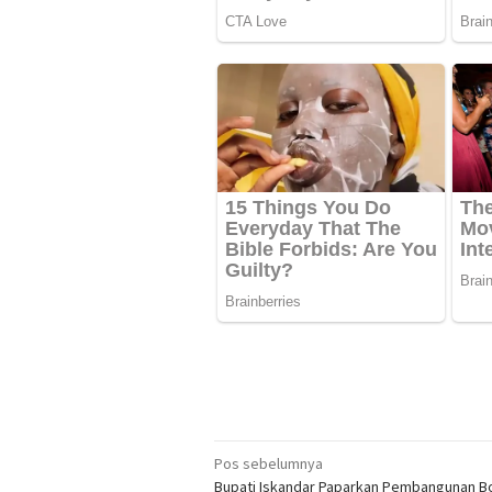
Navigasi
Pos sebelumnya
Bupati Iskandar Paparkan Pembangunan Bo