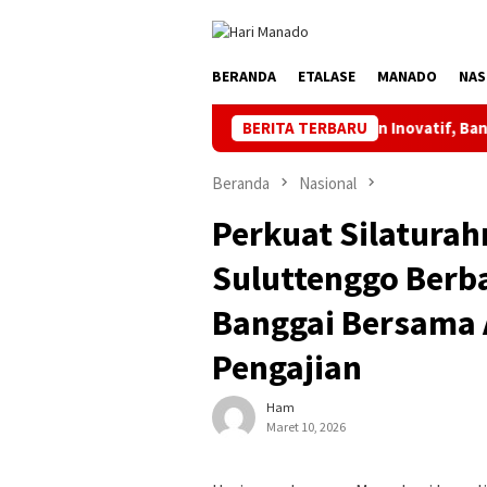
Loncat
ke
konten
BERANDA
ETALASE
MANADO
NAS
 Kata Ketua Askot Manado Makin Inovatif, Banyak Orbitkan Bibit
BERITA TERBARU
Beranda
Nasional
Perkuat Silaturah
Suluttenggo Berb
Banggai Bersama 
Pengajian
Ham
Maret 10, 2026