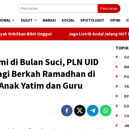
Pencarian
IONAL
SULUT
NARASI
SOCIAL
SPOTYLIGHT
OPINI
C
 Unggul
Jaga Listrik Andal Jelang HUT ke-81 RI, PLN UP3
TOPIK
S
mi di Bulan Suci, PLN UID
M
agi Berkah Ramadhan di
PO
Anak Yatim dan Guru
TA
DP
E2
CO
JA