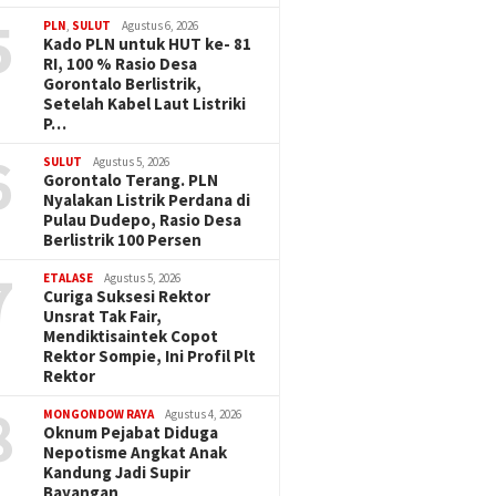
5
PLN
,
SULUT
Agustus 6, 2026
Kado PLN untuk HUT ke- 81
RI, 100 % Rasio Desa
Gorontalo Berlistrik,
Setelah Kabel Laut Listriki
P…
6
SULUT
Agustus 5, 2026
Gorontalo Terang. PLN
Nyalakan Listrik Perdana di
Pulau Dudepo, Rasio Desa
Berlistrik 100 Persen
7
ETALASE
Agustus 5, 2026
Curiga Suksesi Rektor
Unsrat Tak Fair,
Mendiktisaintek Copot
Rektor Sompie, Ini Profil Plt
Rektor
8
MONGONDOW RAYA
Agustus 4, 2026
Oknum Pejabat Diduga
Nepotisme Angkat Anak
Kandung Jadi Supir
Bayangan