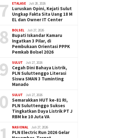
7
ETALASE
Juli 28, 2026
Luruskan Opini, Kejati Sulut
Ungkap Fakta Sita Uang 18 M
EL dan Owner IT Center
8
BOLSEL
Juli 27, 2026
Bupati Iskandar Kamaru
Ingatkan 3 Pilar, di
Pembukaan Orientasi PPPK
Pemkab Bolsel 2026
9
SULUT
Juli 27, 2026
Cegah Dini Bahaya Listrik,
PLN Suluttenggo Literasi
Siswa SMAN 3 Tuminting
Manado
0
SULUT
Juli 27, 2026
Semarakkan HUT ke-81 RI,
PLN Suluttenggo Sukses
Tingkatkan Daya Listrik PT J
RBM ke 10 Juta VA
1
NASIONAL
Juli 27, 2026
PLN Electric Run 2026 Gelar
November, Target