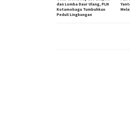
dan Lomba Daur Ulang, PLN
Yant
Kotamobagu Tumbuhkan
Mela
Peduli Lingkungan