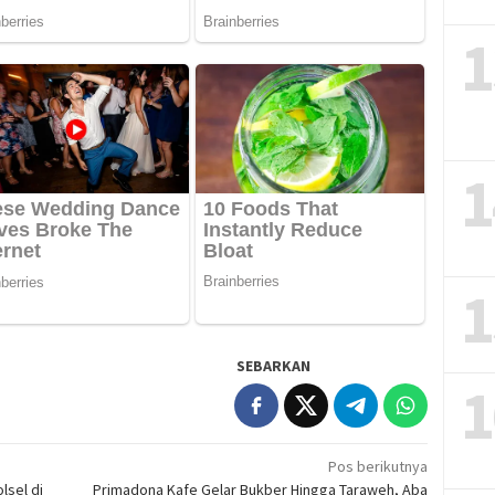
1
1
1
SEBARKAN
1
Pos berikutnya
lsel di
Primadona Kafe Gelar Bukber Hingga Taraweh, Aba