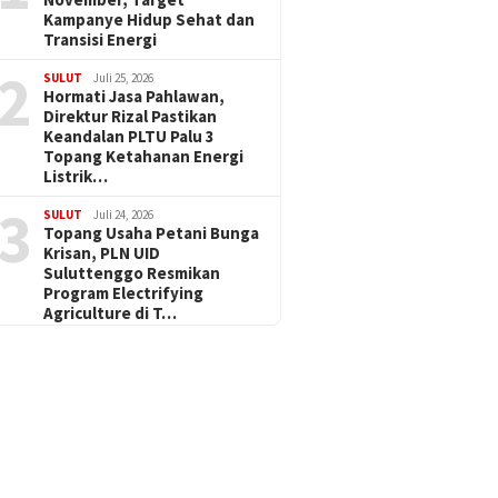
Kampanye Hidup Sehat dan
Transisi Energi
2
SULUT
Juli 25, 2026
Hormati Jasa Pahlawan,
Direktur Rizal Pastikan
Keandalan PLTU Palu 3
Topang Ketahanan Energi
Listrik…
3
SULUT
Juli 24, 2026
Topang Usaha Petani Bunga
Krisan, PLN UID
Suluttenggo Resmikan
Program Electrifying
Agriculture di T…