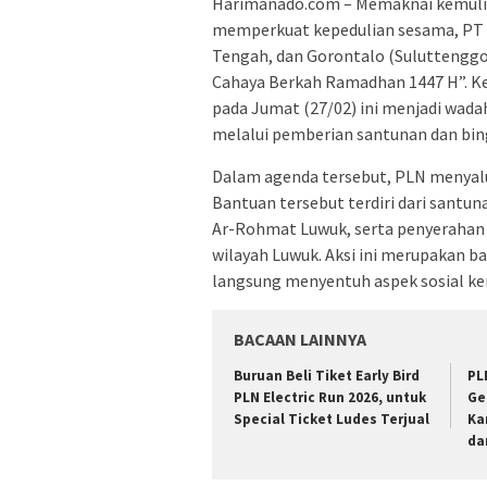
Harimanado.com – Memaknai kemuli
memperkuat kepedulian sesama, PT PL
Tengah, dan Gorontalo (Suluttenggo)
Cahaya Berkah Ramadhan 1447 H”. Ke
pada Jumat (27/02) ini menjadi wada
melalui pemberian santunan dan bi
Dalam agenda tersebut, PLN menyal
Bantuan tersebut terdiri dari santun
Ar-Rohmat Luwuk, serta penyerahan
wilayah Luwuk. Aksi ini merupakan b
langsung menyentuh aspek sosial kem
BACAAN LAINNYA
Buruan Beli Tiket Early Bird
PL
PLN Electric Run 2026, untuk
Ge
Special Ticket Ludes Terjual
Ka
da