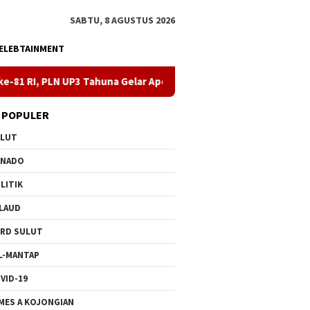
SABTU, 8 AGUSTUS 2026
ELEBTAINMENT
 Tahuna Gelar Apel dan Inspeksi Peralatan Kepulauan Nusa Utara
 POPULER
ULUT
ANADO
LITIK
LAUD
RD SULUT
L-MANTAP
VID-19
MES A KOJONGIAN