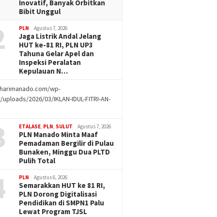
Inovatif, Banyak Orbitkan
Bibit Unggul
2
PLN
Agustus 7, 2026
Jaga Listrik Andal Jelang
HUT ke-81 RI, PLN UP3
Tahuna Gelar Apel dan
Inspeksi Peralatan
Kepulauan N…
//harimanado.com/wp-
/uploads/2026/03/IKLAN-IDUL-FITRI-AN-
g
3
ETALASE
,
PLN
,
SULUT
Agustus 7, 2026
PLN Manado Minta Maaf
Pemadaman Bergilir di Pulau
Bunaken, Minggu Dua PLTD
Pulih Total
4
PLN
Agustus 6, 2026
Semarakkan HUT ke 81 RI,
PLN Dorong Digitalisasi
Pendidikan di SMPN1 Palu
Lewat Program TJSL