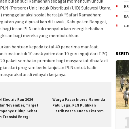
aan bulan suci Ramadhan sebagai momentum untuk
KR
N (Persero) Unit Induk Distribusi (UID) Sulawesi Utara,
 menggelar aksi sosial bertajuk “Safari Ramadhan:
BA
giatan yang dipusatkan di Luwuk, Kabupaten Banggai,
GO
h bagi insan PLN untuk menyalurkan energi kebaikan
ngkisan bagi mereka yang membutuhkan.
urkan bantuan kepada total 40 penerima manfaat.
BERIT
an tunai untuk 10 anak yatim dan 10 guru ngaji dari TPQ
 20 paket sembako premium bagi masyarakat dhuafa di
agian dari program berkelanjutan PLN untuk hadir
asyarakatan di wilayah kerjanya.
N Electric Run 2026
Warga Pasar Inpres Manonda
lar November, Target
Palu Lega, PLN Pulihkan
mpanye Hidup Sehat
Listrik Pasca Cuaca Ekstrem
n Transisi Energi