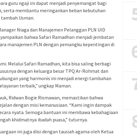
ara guru ngaji ini dapat menjadi penyemangat bagi
n, serta membantu meringankan beban kebutuhan
,” tambah Usman.
r Manager Niaga dan Manajemen Pelanggan PLN UID
yampaikan bahwa Safari Ramadhan menjadi jembatan
ntara manajemen PLN dengan pemangku kepentingan di
ami. Melalui Safari Ramadhan, kita bisa saling berbagi
hususnya dengan keluarga besar TPQ Ar-Rohmat dan
ubungan yang harmonis ini menjadi energi tambahan
elayanan terbaik,” ungkap Maman.
wuk, Ridwan Bogie Rismawan, memastikan bahwa
ejalan dengan misi kemanusiaan. “Kami ingin dampak
n secara nyata. Semoga bantuan ini membawa kebahagiaan
engah khidmatnya ibadah puasa,” tuturnya.
argaan ini juga diisi dengan tausiah agama oleh Ketua