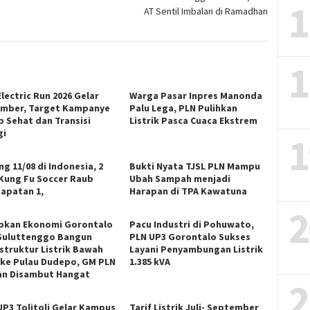
1
AT Sentil Imbalan di Ramadhan
1
lectric Run 2026 Gelar
Warga Pasar Inpres Manonda
mber, Target Kampanye
Palu Lega, PLN Pulihkan
p Sehat dan Transisi
Listrik Pasca Cuaca Ekstrem
gi
1
g 11/08 di Indonesia, 2
Bukti Nyata TJSL PLN Mampu
 Kung Fu Soccer Raub
Ubah Sampah menjadi
apatan 1,
Harapan di TPA Kawatuna
2
pkan Ekonomi Gorontalo
Pacu Industri di Pohuwato,
Suluttenggo Bangun
PLN UP3 Gorontalo Sukses
astruktur Listrik Bawah
Layani Penyambungan Listrik
 ke Pulau Dudepo, GM PLN
1.385 kVA
n Disambut Hangat
2
UP3 Tolitoli Gelar Kampus
Tarif Listrik Juli- September