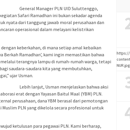
General Manager PLN UID Suluttenggo,
giatan Safari Ramadhan ini bukan sekadar agenda
uk nyata dari tanggung jawab moral perusahaan dan
ancaran operasional dalam melayani kelistrikan
dengan keberkahan, di mana setiap amal kebaikan
https:
aya Berkah Ramadhan’, kami ingin memastikan bahwa
content
 melalui terangnya lampu di rumah-rumah warga, tetapi
NUR.jp
 bagi saudara-saudara kita yang membutuhkan,
ai,” ujar Usman.
Lebih lanjut, Usman menjelaskan bahwa aksi
olaborasi erat dengan Yayasan Baitul Maal (YBM) PLN.
ternal perusahaan, dana YBM berasal dari pemotongan
i Muslim PLN yang dikelola secara profesional untuk
.
h wujud ketulusan para pegawai PLN. Kami berharap,