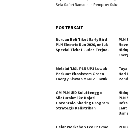
pos
Sela Safari Ramadhan Pemprov Sulut
POS TERKAIT
Buruan Beli Tiket Early Bird
PLN E
PLN Electric Run 2026, untuk
Nove
Special Ticket Ludes Terjual
Hidu
Ener
Melalui TJSL PLN UP3 Luwuk
Tayan
Perkuat Ekosistem Green
Hari
Energy Siswa SMKN 2 Luwuk
Pend
GM PLN UID Suluttenggo
Hidu
Silaturahmi ke Kajati
PLN 
Gorontalo Sharing Program
Infr
Strategis Kelistrikan
Laut
Usma
Gelar Workshop Eco Enzyme
PLN 