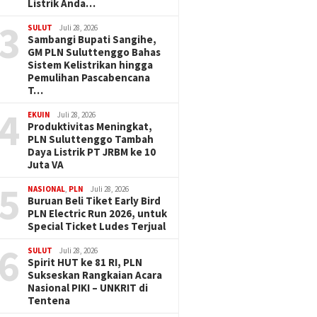
Listrik Anda…
3
SULUT
Juli 28, 2026
Sambangi Bupati Sangihe,
GM PLN Suluttenggo Bahas
Sistem Kelistrikan hingga
Pemulihan Pascabencana
T…
4
EKUIN
Juli 28, 2026
Produktivitas Meningkat,
PLN Suluttenggo Tambah
Daya Listrik PT JRBM ke 10
Juta VA
5
NASIONAL
,
PLN
Juli 28, 2026
Buruan Beli Tiket Early Bird
PLN Electric Run 2026, untuk
Special Ticket Ludes Terjual
6
SULUT
Juli 28, 2026
Spirit HUT ke 81 RI, PLN
Sukseskan Rangkaian Acara
Nasional PIKI – UNKRIT di
Tentena