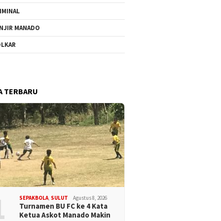
IMINAL
NJIR MANADO
LKAR
A TERBARU
1
SEPAKBOLA
,
SULUT
Agustus 8, 2026
Turnamen BU FC ke 4 Kata
Ketua Askot Manado Makin