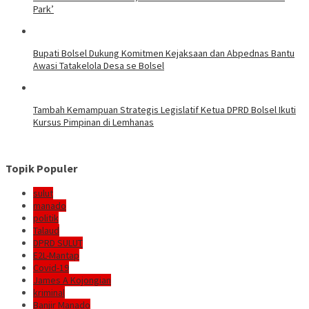
Park’
Bupati Bolsel Dukung Komitmen Kejaksaan dan Abpednas Bantu
Awasi Tatakelola Desa se Bolsel
Tambah Kemampuan Strategis Legislatif Ketua DPRD Bolsel Ikuti
Kursus Pimpinan di Lemhanas
Topik Populer
sulut
manado
politik
Talaud
DPRD SULUT
E2L-Mantap
Covid-19
James A Kojongian
kriminal
Banjir Manado