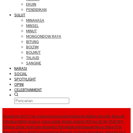
EKUIN
PENDIDIKAN
SULUT
MINAHASA
MINSEL
MINUT
MONGONDOW RAYA
BITUNG
BOLTIM
BOLMUT
TALAUD
SANGIHE
NARASI
SOCIAL
SPOTYLIGHT
OPINI
CELEBTAINMENT
BERITA TERBARU
Turnamen BU FC ke 4 Kata Ketua Askot Manado Makin Inovatif, Banyak
Orbitkan Bibit Unggul
Jaga Listrik Andal Jelang HUT ke-81 RI, PLN UP3
Tahuna Gelar Apel dan Inspeksi Peralatan Kepulauan Nusa Utara
PLN
Manado Minta Maaf Pemadaman Bergilir di Pulau Bunaken, Minggu Dua