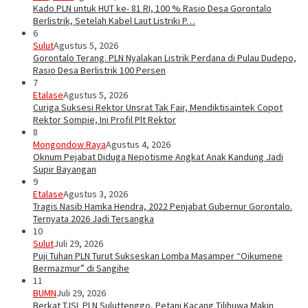
Kado PLN untuk HUT ke- 81 RI, 100 % Rasio Desa Gorontalo
Berlistrik, Setelah Kabel Laut Listriki P…
6
Sulut
Agustus 5, 2026
Gorontalo Terang. PLN Nyalakan Listrik Perdana di Pulau Dudepo,
Rasio Desa Berlistrik 100 Persen
7
Etalase
Agustus 5, 2026
Curiga Suksesi Rektor Unsrat Tak Fair, Mendiktisaintek Copot
Rektor Sompie, Ini Profil Plt Rektor
8
Mongondow Raya
Agustus 4, 2026
Oknum Pejabat Diduga Nepotisme Angkat Anak Kandung Jadi
Supir Bayangan
9
Etalase
Agustus 3, 2026
Tragis Nasib Hamka Hendra, 2022 Penjabat Gubernur Gorontalo.
Ternyata 2026 Jadi Tersangka
10
Sulut
Juli 29, 2026
Puji Tuhan PLN Turut Sukseskan Lomba Masamper “Oikumene
Bermazmur” di Sangihe
11
BUMN
Juli 29, 2026
Berkat TJSL PLN Suluttenggo, Petani Kacang Tilihuwa Makin