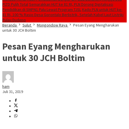
PLTD Pulih Total
Semarakkan HUT ke 81 RI, PLN Dorong Digitalisasi
Pendidikan di SMPN1 Palu Lewat Program TJSL
Kado PLN untuk HUT ke-
81 RI, 100 % Rasio Desa Gorontalo Berlistrik, Setelah Kabel Laut Listriki
Pulau Dudepo
Beranda
Sulut
Mongondow Raya
Pesan Eyang Mengharukan
untuk 30 JCH Boltim
Pesan Eyang Mengharukan
untuk 30 JCH Boltim
ham
Juli 31, 2019