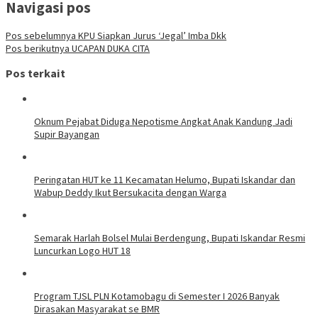
Navigasi pos
Pos sebelumnya
KPU Siapkan Jurus ‘Jegal’ Imba Dkk
Pos berikutnya
UCAPAN DUKA CITA
Pos terkait
Oknum Pejabat Diduga Nepotisme Angkat Anak Kandung Jadi
Supir Bayangan
Peringatan HUT ke 11 Kecamatan Helumo, Bupati Iskandar dan
Wabup Deddy Ikut Bersukacita dengan Warga
Semarak Harlah Bolsel Mulai Berdengung, Bupati Iskandar Resmi
Luncurkan Logo HUT 18
Program TJSL PLN Kotamobagu di Semester I 2026 Banyak
Dirasakan Masyarakat se BMR