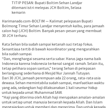
TITIP PESAN: Bupati Boltim Sehan Landjar
ditemani istri melepas JCH Boltim, Selasa
kemarin
Harimanado.com-BOLTIM — Kalimat pelepasan Bupati
Bolmong Timur Sehan Landjar menyentuh kalbu, para jamaah
calon haji (JCH) Boltim. Banyak pesan-pesan yang membuat
30 JCH terharu.
Kata Sehan bila sudah sampai ketanah suci tetap fokus.
Senantiasa tertib di bawah koordinator yang mengarahkan
bila sudah sampai.
“Dan, menghargai sesama serta sabar. Harus jaga nama baik
Indonesia karena Indonesia terkenal sangat ramah. Selain itu,
tetap pelihara sopan santun,” terang Sehan di pelepasan
berlangsung sederhana di Mesjid Nur Jannah Tutuyan.
Dari 30 JCH, jamaah perempuan ada 22 orang, rata-rata usia
dewasa. Sehan memintabila sudah sampai, manfaatkan waktu
yang ada, sedangkan haji dilaksanakan 1 kali seumur hidup
untuk kepada umat Muhammad SAW.
“Haji yang diterima oleh Allah haji merupakan amalan-amalan
untuk setiap umat manusia berserah kepada Allah. Dan Islam
mengajarkan untuk memberi dan menerima. Dan untuk kepada