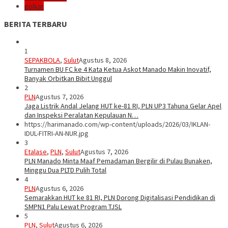
golkar
BERITA TERBARU
1
SEPAKBOLA
,
Sulut
Agustus 8, 2026
Turnamen BU FC ke 4 Kata Ketua Askot Manado Makin Inovatif,
Banyak Orbitkan Bibit Unggul
2
PLN
Agustus 7, 2026
Jaga Listrik Andal Jelang HUT ke-81 RI, PLN UP3 Tahuna Gelar Apel
dan Inspeksi Peralatan Kepulauan N…
https://harimanado.com/wp-content/uploads/2026/03/IKLAN-
IDUL-FITRI-AN-NUR.jpg
3
Etalase
,
PLN
,
Sulut
Agustus 7, 2026
PLN Manado Minta Maaf Pemadaman Bergilir di Pulau Bunaken,
Minggu Dua PLTD Pulih Total
4
PLN
Agustus 6, 2026
Semarakkan HUT ke 81 RI, PLN Dorong Digitalisasi Pendidikan di
SMPN1 Palu Lewat Program TJSL
5
PLN
,
Sulut
Agustus 6, 2026