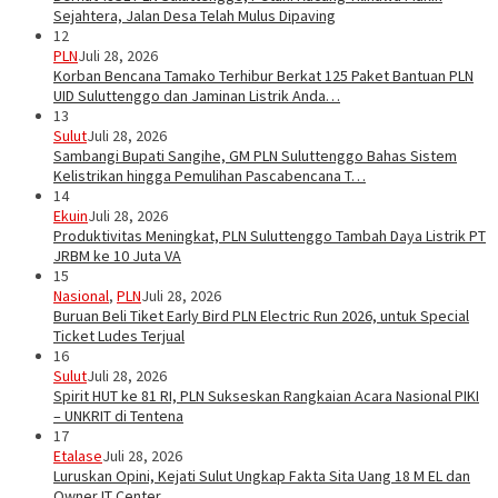
Sejahtera, Jalan Desa Telah Mulus Dipaving
12
PLN
Juli 28, 2026
Korban Bencana Tamako Terhibur Berkat 125 Paket Bantuan PLN
UID Suluttenggo dan Jaminan Listrik Anda…
13
Sulut
Juli 28, 2026
Sambangi Bupati Sangihe, GM PLN Suluttenggo Bahas Sistem
Kelistrikan hingga Pemulihan Pascabencana T…
14
Ekuin
Juli 28, 2026
Produktivitas Meningkat, PLN Suluttenggo Tambah Daya Listrik PT
JRBM ke 10 Juta VA
15
Nasional
,
PLN
Juli 28, 2026
Buruan Beli Tiket Early Bird PLN Electric Run 2026, untuk Special
Ticket Ludes Terjual
16
Sulut
Juli 28, 2026
Spirit HUT ke 81 RI, PLN Sukseskan Rangkaian Acara Nasional PIKI
– UNKRIT di Tentena
17
Etalase
Juli 28, 2026
Luruskan Opini, Kejati Sulut Ungkap Fakta Sita Uang 18 M EL dan
Owner IT Center