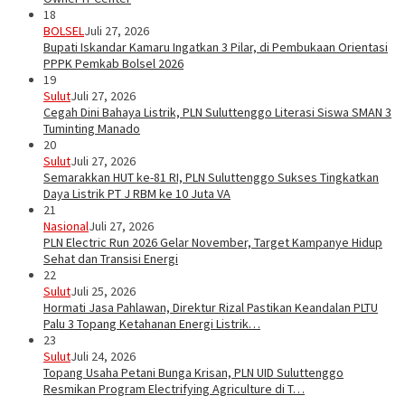
18
BOLSEL
Juli 27, 2026
Bupati Iskandar Kamaru Ingatkan 3 Pilar, di Pembukaan Orientasi
PPPK Pemkab Bolsel 2026
19
Sulut
Juli 27, 2026
Cegah Dini Bahaya Listrik, PLN Suluttenggo Literasi Siswa SMAN 3
Tuminting Manado
20
Sulut
Juli 27, 2026
Semarakkan HUT ke-81 RI, PLN Suluttenggo Sukses Tingkatkan
Daya Listrik PT J RBM ke 10 Juta VA
21
Nasional
Juli 27, 2026
PLN Electric Run 2026 Gelar November, Target Kampanye Hidup
Sehat dan Transisi Energi
22
Sulut
Juli 25, 2026
Hormati Jasa Pahlawan, Direktur Rizal Pastikan Keandalan PLTU
Palu 3 Topang Ketahanan Energi Listrik…
23
Sulut
Juli 24, 2026
Topang Usaha Petani Bunga Krisan, PLN UID Suluttenggo
Resmikan Program Electrifying Agriculture di T…