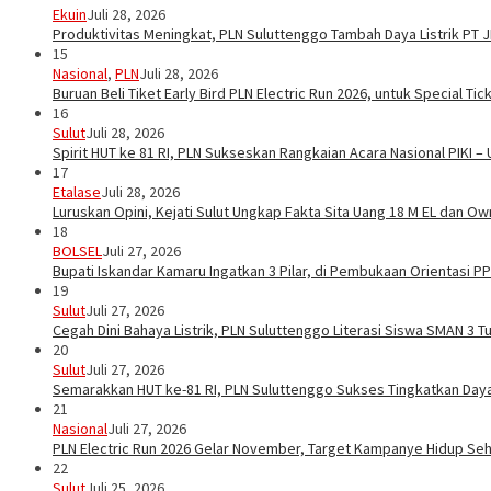
Ekuin
Juli 28, 2026
Produktivitas Meningkat, PLN Suluttenggo Tambah Daya Listrik PT 
15
Nasional
,
PLN
Juli 28, 2026
Buruan Beli Tiket Early Bird PLN Electric Run 2026, untuk Special Tic
16
Sulut
Juli 28, 2026
Spirit HUT ke 81 RI, PLN Sukseskan Rangkaian Acara Nasional PIKI –
17
Etalase
Juli 28, 2026
Luruskan Opini, Kejati Sulut Ungkap Fakta Sita Uang 18 M EL dan Ow
18
BOLSEL
Juli 27, 2026
Bupati Iskandar Kamaru Ingatkan 3 Pilar, di Pembukaan Orientasi 
19
Sulut
Juli 27, 2026
Cegah Dini Bahaya Listrik, PLN Suluttenggo Literasi Siswa SMAN 3 
20
Sulut
Juli 27, 2026
Semarakkan HUT ke-81 RI, PLN Suluttenggo Sukses Tingkatkan Daya 
21
Nasional
Juli 27, 2026
PLN Electric Run 2026 Gelar November, Target Kampanye Hidup Seha
22
Sulut
Juli 25, 2026