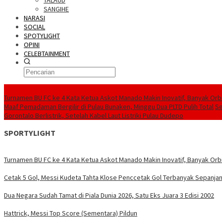
TALAUD
SANGIHE
NARASI
SOCIAL
SPOTYLIGHT
OPINI
CELEBTAINMENT
BERITA TERBARU
Turnamen BU FC ke 4 Kata Ketua Askot Manado Makin Inovatif, Banyak Orbi
Maaf Pemadaman Bergilir di Pulau Bunaken, Minggu Dua PLTD Pulih Total
Se
Gorontalo Berlistrik, Setelah Kabel Laut Listriki Pulau Dudepo
SPORTYLIGHT
Turnamen BU FC ke 4 Kata Ketua Askot Manado Makin Inovatif, Banyak Orbi
Cetak 5 Gol, Messi Kudeta Tahta Klose Penccetak Gol Terbanyak Sepanjan
Dua Negara Sudah Tamat di Piala Dunia 2026, Satu Eks Juara 3 Edisi 2002
Hattrick, Messi Top Score (Sementara) Pildun