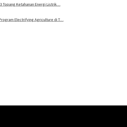
u 3 Topang Ketahanan Energi Listrik…
rogram Electrifying Agriculture di T…