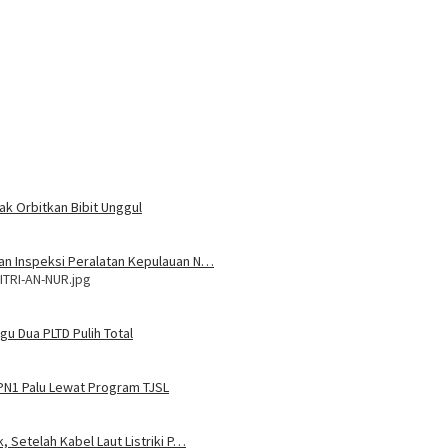
ak Orbitkan Bibit Unggul
 dan Inspeksi Peralatan Kepulauan N…
ITRI-AN-NUR.jpg
u Dua PLTD Pulih Total
MPN1 Palu Lewat Program TJSL
, Setelah Kabel Laut Listriki P…