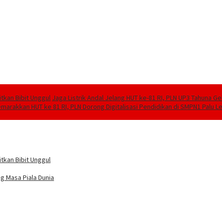
tkan Bibit Unggul
Jaga Listrik Andal Jelang HUT ke-81 RI, PLN UP3 Tahuna G
marakkan HUT ke 81 RI, PLN Dorong Digitalisasi Pendidikan di SMPN1 Palu 
tkan Bibit Unggul
g Masa Piala Dunia