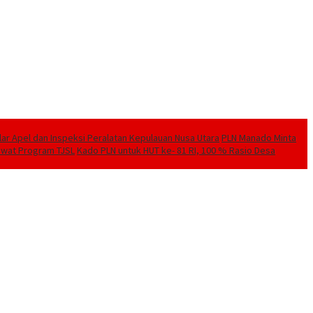
elar Apel dan Inspeksi Peralatan Kepulauan Nusa Utara
PLN Manado Minta
Lewat Program TJSL
Kado PLN untuk HUT ke- 81 RI, 100 % Rasio Desa