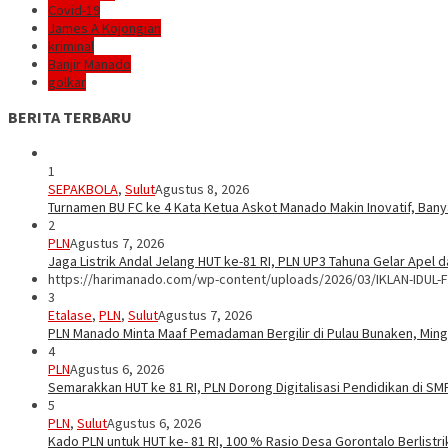
Covid-19
James A Kojongian
kriminal
Banjir Manado
golkar
BERITA TERBARU
1
SEPAKBOLA
,
Sulut
Agustus 8, 2026
Turnamen BU FC ke 4 Kata Ketua Askot Manado Makin Inovatif, Bany
2
PLN
Agustus 7, 2026
Jaga Listrik Andal Jelang HUT ke-81 RI, PLN UP3 Tahuna Gelar Apel
https://harimanado.com/wp-content/uploads/2026/03/IKLAN-IDUL-F
3
Etalase
,
PLN
,
Sulut
Agustus 7, 2026
PLN Manado Minta Maaf Pemadaman Bergilir di Pulau Bunaken, Mingg
4
PLN
Agustus 6, 2026
Semarakkan HUT ke 81 RI, PLN Dorong Digitalisasi Pendidikan di S
5
PLN
,
Sulut
Agustus 6, 2026
Kado PLN untuk HUT ke- 81 RI, 100 % Rasio Desa Gorontalo Berlistrik