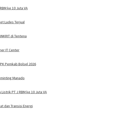
JRBM ke 10 Juta VA
ket Ludes Terjual
 UNKRIT di Tentena
ner IT Center
PPPK Pemkab Bolsel 2026
Tuminting Manado
Listrik PT J RBM ke 10 Juta VA
t dan Transisi Energi