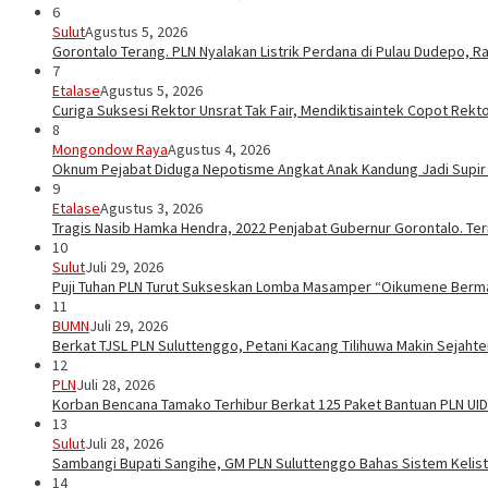
6
Sulut
Agustus 5, 2026
Gorontalo Terang. PLN Nyalakan Listrik Perdana di Pulau Dudepo, Ra
7
Etalase
Agustus 5, 2026
Curiga Suksesi Rektor Unsrat Tak Fair, Mendiktisaintek Copot Rektor
8
Mongondow Raya
Agustus 4, 2026
Oknum Pejabat Diduga Nepotisme Angkat Anak Kandung Jadi Supir
9
Etalase
Agustus 3, 2026
Tragis Nasib Hamka Hendra, 2022 Penjabat Gubernur Gorontalo. Ter
10
Sulut
Juli 29, 2026
Puji Tuhan PLN Turut Sukseskan Lomba Masamper “Oikumene Berm
11
BUMN
Juli 29, 2026
Berkat TJSL PLN Suluttenggo, Petani Kacang Tilihuwa Makin Sejahte
12
PLN
Juli 28, 2026
Korban Bencana Tamako Terhibur Berkat 125 Paket Bantuan PLN UID
13
Sulut
Juli 28, 2026
Sambangi Bupati Sangihe, GM PLN Suluttenggo Bahas Sistem Kelis
14