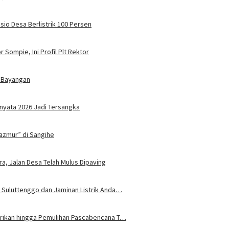
sio Desa Berlistrik 100 Persen
 Sompie, Ini Profil Plt Rektor
 Bayangan
nyata 2026 Jadi Tersangka
azmur” di Sangihe
ra, Jalan Desa Telah Mulus Dipaving
 Suluttenggo dan Jaminan Listrik Anda…
trikan hingga Pemulihan Pascabencana T…