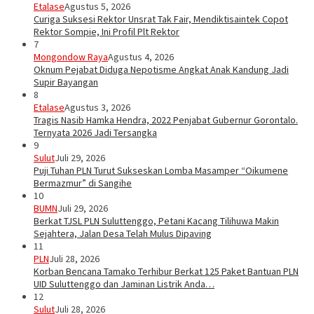
Etalase
Agustus 5, 2026
Curiga Suksesi Rektor Unsrat Tak Fair, Mendiktisaintek Copot
Rektor Sompie, Ini Profil Plt Rektor
7
Mongondow Raya
Agustus 4, 2026
Oknum Pejabat Diduga Nepotisme Angkat Anak Kandung Jadi
Supir Bayangan
8
Etalase
Agustus 3, 2026
Tragis Nasib Hamka Hendra, 2022 Penjabat Gubernur Gorontalo.
Ternyata 2026 Jadi Tersangka
9
Sulut
Juli 29, 2026
Puji Tuhan PLN Turut Sukseskan Lomba Masamper “Oikumene
Bermazmur” di Sangihe
10
BUMN
Juli 29, 2026
Berkat TJSL PLN Suluttenggo, Petani Kacang Tilihuwa Makin
Sejahtera, Jalan Desa Telah Mulus Dipaving
11
PLN
Juli 28, 2026
Korban Bencana Tamako Terhibur Berkat 125 Paket Bantuan PLN
UID Suluttenggo dan Jaminan Listrik Anda…
12
Sulut
Juli 28, 2026