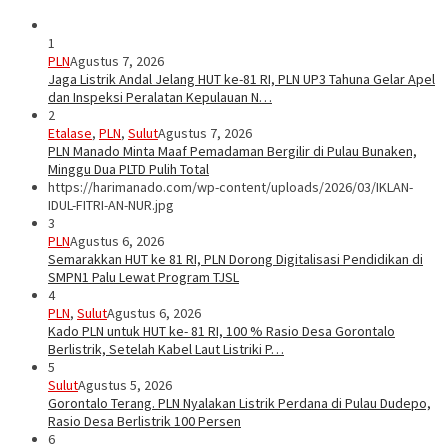
1
PLN
Agustus 7, 2026
Jaga Listrik Andal Jelang HUT ke-81 RI, PLN UP3 Tahuna Gelar Apel
dan Inspeksi Peralatan Kepulauan N…
2
Etalase
,
PLN
,
Sulut
Agustus 7, 2026
PLN Manado Minta Maaf Pemadaman Bergilir di Pulau Bunaken,
Minggu Dua PLTD Pulih Total
https://harimanado.com/wp-content/uploads/2026/03/IKLAN-
IDUL-FITRI-AN-NUR.jpg
3
PLN
Agustus 6, 2026
Semarakkan HUT ke 81 RI, PLN Dorong Digitalisasi Pendidikan di
SMPN1 Palu Lewat Program TJSL
4
PLN
,
Sulut
Agustus 6, 2026
Kado PLN untuk HUT ke- 81 RI, 100 % Rasio Desa Gorontalo
Berlistrik, Setelah Kabel Laut Listriki P…
5
Sulut
Agustus 5, 2026
Gorontalo Terang. PLN Nyalakan Listrik Perdana di Pulau Dudepo,
Rasio Desa Berlistrik 100 Persen
6