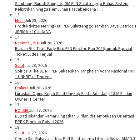
Sambangi Bupati Sangihe, GM PLN Suluttenggo Bahas Sistem
Kelistrikan hingga Pemulihan Pascabencana T…
13
Ekuin
Juli 28, 2026
Produktivitas Meningkat, PLN Suluttenggo Tambah Daya Listrik PT
JRBM ke 10 Juta VA
14
Nasional
,
PLN
Juli 28, 2026
Buruan Beli Tiket Early Bird PLN Electric Run 2026, untuk Special
Ticket Ludes Terjual
15
Sulut
Juli 28, 2026
Spirit HUT ke 81 RI, PLN Sukseskan Rangkaian Acara Nasional PIKI
– UNKRIT di Tentena
16
Etalase
Juli 28, 2026
Luruskan Opini, Kejati Sulut Ungkap Fakta Sita Uang 18 M EL dan
Owner IT Center
17
BOLSEL
Juli 27, 2026
Bupati Iskandar Kamaru Ingatkan 3 Pilar, di Pembukaan Orientasi
PPPK Pemkab Bolsel 2026
18
Sulut
Juli 27, 2026
Cegah Dini Bahaya Listrik, PLN Suluttenggo Literasi Siswa SMAN 3