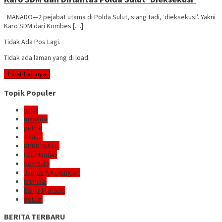
MANADO—2 pejabat utama di Polda Sulut, siang tadi, ‘dieksekusi’. Yakni
Karo SDM dari Kombes […]
Tidak Ada Pos Lagi.
Tidak ada laman yang di load.
Lihat Lainnya
Topik Populer
sulut
manado
politik
Talaud
DPRD SULUT
E2L-Mantap
Covid-19
James A Kojongian
kriminal
Banjir Manado
golkar
BERITA TERBARU