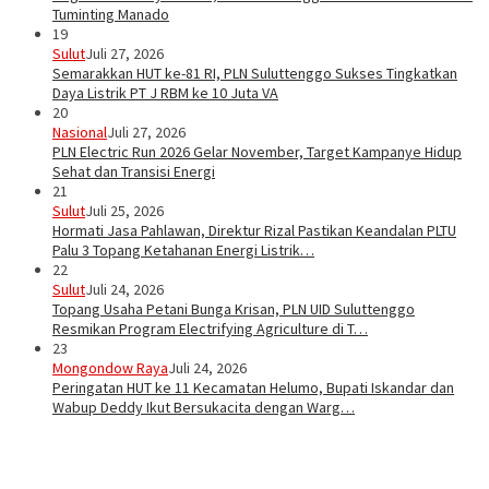
Tuminting Manado
19
Sulut
Juli 27, 2026
Semarakkan HUT ke-81 RI, PLN Suluttenggo Sukses Tingkatkan
Daya Listrik PT J RBM ke 10 Juta VA
20
Nasional
Juli 27, 2026
PLN Electric Run 2026 Gelar November, Target Kampanye Hidup
Sehat dan Transisi Energi
21
Sulut
Juli 25, 2026
Hormati Jasa Pahlawan, Direktur Rizal Pastikan Keandalan PLTU
Palu 3 Topang Ketahanan Energi Listrik…
22
Sulut
Juli 24, 2026
Topang Usaha Petani Bunga Krisan, PLN UID Suluttenggo
Resmikan Program Electrifying Agriculture di T…
23
Mongondow Raya
Juli 24, 2026
Peringatan HUT ke 11 Kecamatan Helumo, Bupati Iskandar dan
Wabup Deddy Ikut Bersukacita dengan Warg…