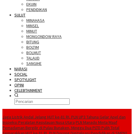
EKUIN
PENDIDIKAN
SULUT
MINAHASA
MINSEL
MINUT
MONGONDOW RAYA
BITUNG
BOLTIM
BOLMUT
TALAUD
SANGIHE
NARASI
SOCIAL
SPOTYLIGHT
OPINI
CELEBTAINMENT
BERITA TERBARU
Jaga Listrik Andal Jelang HUT ke-81 RI, PLN UP3 Tahuna Gelar Apel dan
Inspeksi Peralatan Kepulauan Nusa Utara
PLN Manado Minta Maaf
Pemadaman Bergilir di Pulau Bunaken, Minggu Dua PLTD Pulih Total
Semarakkan HUT ke 81 RI, PLN Dorong Digitalisasi Pendidikan di SMPN1