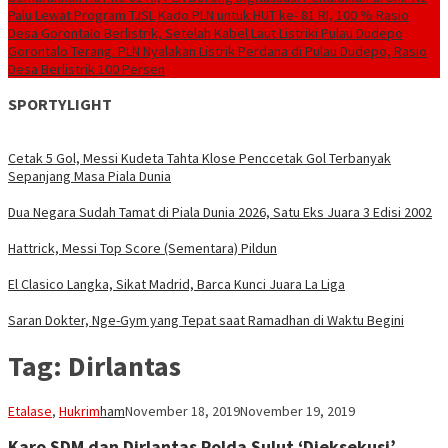
Palu Lewat Program TJSL
Kado PLN untuk HUT ke- 81 RI, 100 % Rasio
Desa Gorontalo Berlistrik, Setelah Kabel Laut Listriki Pulau Dudepo
Gorontalo Terang. PLN Nyalakan Listrik Perdana di Pulau Dudepo, Rasio
Desa Berlistrik 100 Persen
SPORTYLIGHT
Cetak 5 Gol, Messi Kudeta Tahta Klose Penccetak Gol Terbanyak
Sepanjang Masa Piala Dunia
Dua Negara Sudah Tamat di Piala Dunia 2026, Satu Eks Juara 3 Edisi 2002
Hattrick, Messi Top Score (Sementara) Pildun
El Clasico Langka, Sikat Madrid, Barca Kunci Juara La Liga
Saran Dokter, Nge-Gym yang Tepat saat Ramadhan di Waktu Begini
Tag:
Dirlantas
Etalase
,
Hukrim
ham
November 18, 2019
November 19, 2019
Karo SDM dan Dirlantas Polda Sulut ‘Dieksekusi’