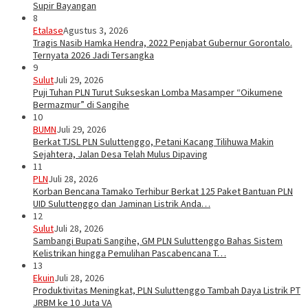
Supir Bayangan
8
Etalase
Agustus 3, 2026
Tragis Nasib Hamka Hendra, 2022 Penjabat Gubernur Gorontalo.
Ternyata 2026 Jadi Tersangka
9
Sulut
Juli 29, 2026
Puji Tuhan PLN Turut Sukseskan Lomba Masamper “Oikumene
Bermazmur” di Sangihe
10
BUMN
Juli 29, 2026
Berkat TJSL PLN Suluttenggo, Petani Kacang Tilihuwa Makin
Sejahtera, Jalan Desa Telah Mulus Dipaving
11
PLN
Juli 28, 2026
Korban Bencana Tamako Terhibur Berkat 125 Paket Bantuan PLN
UID Suluttenggo dan Jaminan Listrik Anda…
12
Sulut
Juli 28, 2026
Sambangi Bupati Sangihe, GM PLN Suluttenggo Bahas Sistem
Kelistrikan hingga Pemulihan Pascabencana T…
13
Ekuin
Juli 28, 2026
Produktivitas Meningkat, PLN Suluttenggo Tambah Daya Listrik PT
JRBM ke 10 Juta VA