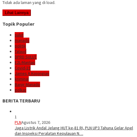
Tidak ada laman yang di load.
Lihat Lainnya
Topik Populer
sulut
manado
politik
Talaud
DPRD SULUT
E2L-Mantap
Covid-19
James A Kojongian
kriminal
Banjir Manado
golkar
BERITA TERBARU
1
PLN
Agustus 7, 2026
Jaga Listrik Andal Jelang HUT ke-81 RI, PLN UP3 Tahuna Gelar Apel
dan Inspeksi Peralatan Kepulauan N…