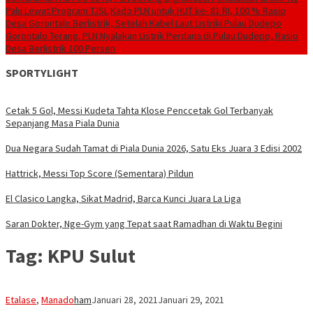
Palu Lewat Program TJSL
Kado PLN untuk HUT ke- 81 RI, 100 % Rasio
Desa Gorontalo Berlistrik, Setelah Kabel Laut Listriki Pulau Dudepo
Gorontalo Terang. PLN Nyalakan Listrik Perdana di Pulau Dudepo, Rasio
Desa Berlistrik 100 Persen
SPORTYLIGHT
Cetak 5 Gol, Messi Kudeta Tahta Klose Penccetak Gol Terbanyak
Sepanjang Masa Piala Dunia
Dua Negara Sudah Tamat di Piala Dunia 2026, Satu Eks Juara 3 Edisi 2002
Hattrick, Messi Top Score (Sementara) Pildun
El Clasico Langka, Sikat Madrid, Barca Kunci Juara La Liga
Saran Dokter, Nge-Gym yang Tepat saat Ramadhan di Waktu Begini
Tag:
KPU Sulut
Etalase
,
Manado
ham
Januari 28, 2021
Januari 29, 2021