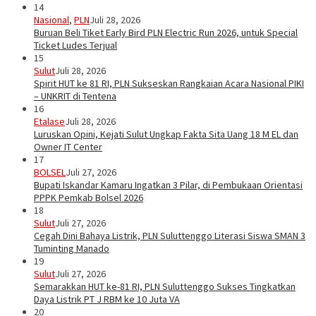
14
Nasional
,
PLN
Juli 28, 2026
Buruan Beli Tiket Early Bird PLN Electric Run 2026, untuk Special
Ticket Ludes Terjual
15
Sulut
Juli 28, 2026
Spirit HUT ke 81 RI, PLN Sukseskan Rangkaian Acara Nasional PIKI
– UNKRIT di Tentena
16
Etalase
Juli 28, 2026
Luruskan Opini, Kejati Sulut Ungkap Fakta Sita Uang 18 M EL dan
Owner IT Center
17
BOLSEL
Juli 27, 2026
Bupati Iskandar Kamaru Ingatkan 3 Pilar, di Pembukaan Orientasi
PPPK Pemkab Bolsel 2026
18
Sulut
Juli 27, 2026
Cegah Dini Bahaya Listrik, PLN Suluttenggo Literasi Siswa SMAN 3
Tuminting Manado
19
Sulut
Juli 27, 2026
Semarakkan HUT ke-81 RI, PLN Suluttenggo Sukses Tingkatkan
Daya Listrik PT J RBM ke 10 Juta VA
20