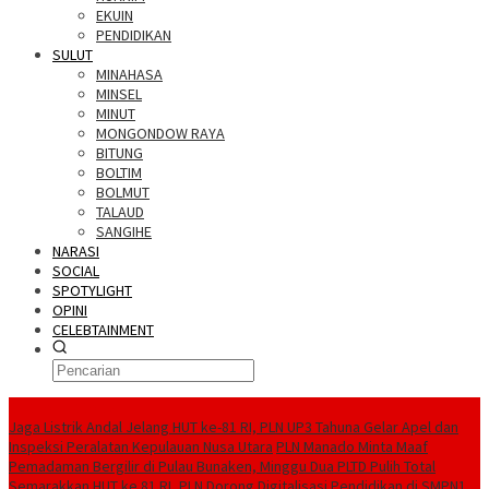
EKUIN
PENDIDIKAN
SULUT
MINAHASA
MINSEL
MINUT
MONGONDOW RAYA
BITUNG
BOLTIM
BOLMUT
TALAUD
SANGIHE
NARASI
SOCIAL
SPOTYLIGHT
OPINI
CELEBTAINMENT
BERITA TERBARU
Jaga Listrik Andal Jelang HUT ke-81 RI, PLN UP3 Tahuna Gelar Apel dan
Inspeksi Peralatan Kepulauan Nusa Utara
PLN Manado Minta Maaf
Pemadaman Bergilir di Pulau Bunaken, Minggu Dua PLTD Pulih Total
Semarakkan HUT ke 81 RI, PLN Dorong Digitalisasi Pendidikan di SMPN1