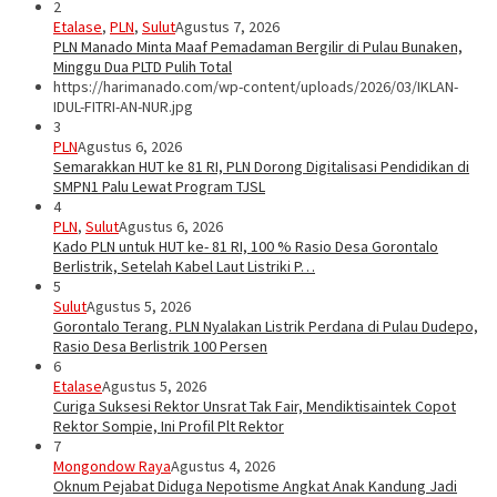
2
Etalase
,
PLN
,
Sulut
Agustus 7, 2026
PLN Manado Minta Maaf Pemadaman Bergilir di Pulau Bunaken,
Minggu Dua PLTD Pulih Total
https://harimanado.com/wp-content/uploads/2026/03/IKLAN-
IDUL-FITRI-AN-NUR.jpg
3
PLN
Agustus 6, 2026
Semarakkan HUT ke 81 RI, PLN Dorong Digitalisasi Pendidikan di
SMPN1 Palu Lewat Program TJSL
4
PLN
,
Sulut
Agustus 6, 2026
Kado PLN untuk HUT ke- 81 RI, 100 % Rasio Desa Gorontalo
Berlistrik, Setelah Kabel Laut Listriki P…
5
Sulut
Agustus 5, 2026
Gorontalo Terang. PLN Nyalakan Listrik Perdana di Pulau Dudepo,
Rasio Desa Berlistrik 100 Persen
6
Etalase
Agustus 5, 2026
Curiga Suksesi Rektor Unsrat Tak Fair, Mendiktisaintek Copot
Rektor Sompie, Ini Profil Plt Rektor
7
Mongondow Raya
Agustus 4, 2026
Oknum Pejabat Diduga Nepotisme Angkat Anak Kandung Jadi