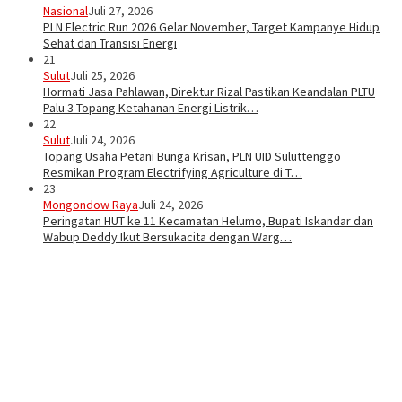
Nasional
Juli 27, 2026
PLN Electric Run 2026 Gelar November, Target Kampanye Hidup
Sehat dan Transisi Energi
21
Sulut
Juli 25, 2026
Hormati Jasa Pahlawan, Direktur Rizal Pastikan Keandalan PLTU
Palu 3 Topang Ketahanan Energi Listrik…
22
Sulut
Juli 24, 2026
Topang Usaha Petani Bunga Krisan, PLN UID Suluttenggo
Resmikan Program Electrifying Agriculture di T…
23
Mongondow Raya
Juli 24, 2026
Peringatan HUT ke 11 Kecamatan Helumo, Bupati Iskandar dan
Wabup Deddy Ikut Bersukacita dengan Warg…