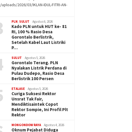
/uploads/2026/03/IKLAN-IDUL-FITRI-AN-
g
3
PLN
,
SULUT
Agustus 6, 2026
Kado PLN untuk HUT ke- 81
RI, 100 % Rasio Desa
Gorontalo Berlistrik,
Setelah Kabel Laut Listriki
P…
4
SULUT
Agustus 5, 2026
Gorontalo Terang. PLN
Nyalakan Listrik Perdana di
Pulau Dudepo, Rasio Desa
Berlistrik 100 Persen
5
ETALASE
Agustus 5, 2026
Curiga Suksesi Rektor
Unsrat Tak Fair,
Mendiktisaintek Copot
Rektor Sompie, Ini Profil Plt
Rektor
6
MONGONDOW RAYA
Agustus 4, 2026
Oknum Pejabat Diduga