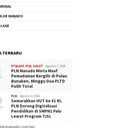
IMINAL
NJIR MANADO
LKAR
A TERBARU
1
ETALASE
,
PLN
,
SULUT
Agustus 7, 2026
PLN Manado Minta Maaf
Pemadaman Bergilir di Pulau
Bunaken, Minggu Dua PLTD
Pulih Total
2
PLN
Agustus 6, 2026
Semarakkan HUT ke 81 RI,
PLN Dorong Digitalisasi
Pendidikan di SMPN1 Palu
Lewat Program TJSL
//harimanado.com/wp-