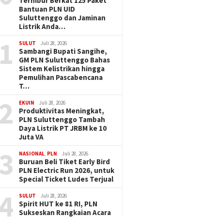
Terhibur Berkat 125 Paket
Bantuan PLN UID
Suluttenggo dan Jaminan
Listrik Anda…
1
SULUT
Juli 28, 2026
Sambangi Bupati Sangihe,
GM PLN Suluttenggo Bahas
Sistem Kelistrikan hingga
Pemulihan Pascabencana
T…
2
EKUIN
Juli 28, 2026
Produktivitas Meningkat,
PLN Suluttenggo Tambah
Daya Listrik PT JRBM ke 10
Juta VA
3
NASIONAL
,
PLN
Juli 28, 2026
Buruan Beli Tiket Early Bird
PLN Electric Run 2026, untuk
Special Ticket Ludes Terjual
4
SULUT
Juli 28, 2026
Spirit HUT ke 81 RI, PLN
Sukseskan Rangkaian Acara