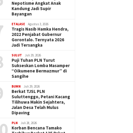
Nepotisme Angkat Anak
Kandung Jadi Supir
Bayangan
7
ETALASE
Agustus 3, 2026
Tragis Nasib Hamka Hendra,
2022 Penjabat Gubernur
Gorontalo. Ternyata 2026
Jadi Tersangka
8
SULUT
Juli 29, 2026
Puji Tuhan PLN Turut
Sukseskan Lomba Masamper
“Oikumene Bermazmur” di
Sangihe
9
BUMN
Juli 29, 2026
Berkat TJSL PLN
Suluttenggo, Petani Kacang
Tilihuwa Makin Sejahtera,
Jalan Desa Telah Mulus
Dipaving
0
PLN
Juli 28, 2026
Korban Bencana Tamako