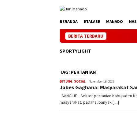
Loncat
ke
konten
BERANDA
ETALASE
MANADO
NAS
BERITA TERBARU
PLN Manado M
SPORTYLIGHT
TAG:
PERTANIAN
BITUNG
,
SOCIAL
ham
November 19, 2019
Jabes Gaghana: Masyarakat San
SANGIHE—Sektor pertanian Kabupaten Kepu
masyarakat, padahal banyak […]