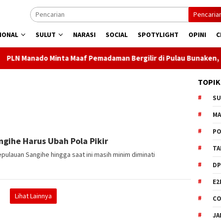
Pencaria
IONAL
SULUT
NARASI
SOCIAL
SPOTYLIGHT
OPINI
C
inta Maaf Pemadaman Bergilir di Pulau Bunaken, Minggu Dua PLT
TOPIK
S
M
PO
gihe Harus Ubah Pola Pikir
TA
lauan Sangihe hingga saat ini masih minim diminati
DP
E2
Lihat Lainnya
CO
JA