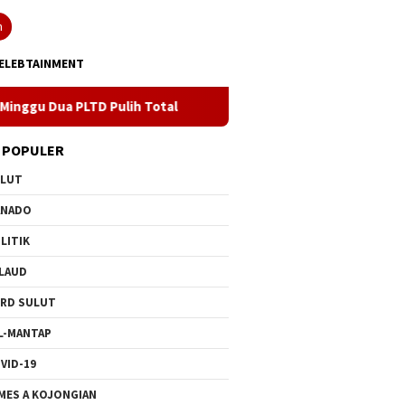
n
ELEBTAINMENT
D Pulih Total
Semarakkan HUT ke 81 RI, PLN Dorong Digit
 POPULER
ULUT
ANADO
LITIK
LAUD
RD SULUT
L-MANTAP
VID-19
MES A KOJONGIAN