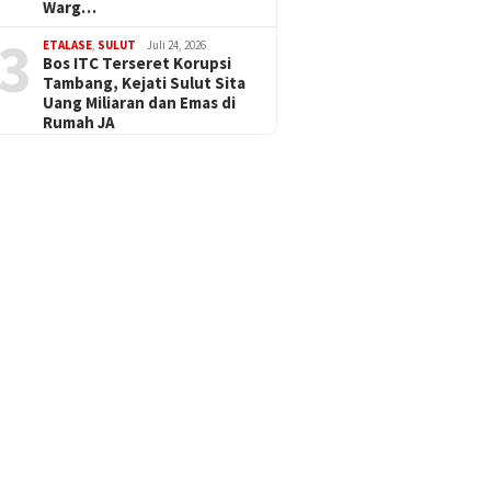
Warg…
3
ETALASE
,
SULUT
Juli 24, 2026
Bos ITC Terseret Korupsi
Tambang, Kejati Sulut Sita
Uang Miliaran dan Emas di
Rumah JA