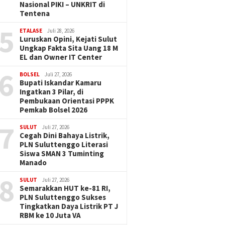
Nasional PIKI – UNKRIT di
Tentena
5
ETALASE
Juli 28, 2026
Luruskan Opini, Kejati Sulut
Ungkap Fakta Sita Uang 18 M
EL dan Owner IT Center
6
BOLSEL
Juli 27, 2026
Bupati Iskandar Kamaru
Ingatkan 3 Pilar, di
Pembukaan Orientasi PPPK
Pemkab Bolsel 2026
7
SULUT
Juli 27, 2026
Cegah Dini Bahaya Listrik,
PLN Suluttenggo Literasi
Siswa SMAN 3 Tuminting
Manado
8
SULUT
Juli 27, 2026
Semarakkan HUT ke-81 RI,
PLN Suluttenggo Sukses
Tingkatkan Daya Listrik PT J
RBM ke 10 Juta VA