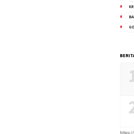
KR
BA
GO
BERIT
https: