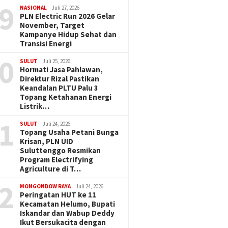
9
NASIONAL
Juli 27, 2026
PLN Electric Run 2026 Gelar
November, Target
Kampanye Hidup Sehat dan
Transisi Energi
0
SULUT
Juli 25, 2026
Hormati Jasa Pahlawan,
Direktur Rizal Pastikan
Keandalan PLTU Palu 3
Topang Ketahanan Energi
Listrik…
1
SULUT
Juli 24, 2026
Topang Usaha Petani Bunga
Krisan, PLN UID
Suluttenggo Resmikan
Program Electrifying
Agriculture di T…
2
MONGONDOW RAYA
Juli 24, 2026
Peringatan HUT ke 11
Kecamatan Helumo, Bupati
Iskandar dan Wabup Deddy
Ikut Bersukacita dengan