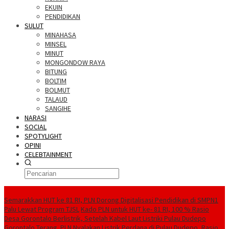
EKUIN
PENDIDIKAN
SULUT
MINAHASA
MINSEL
MINUT
MONGONDOW RAYA
BITUNG
BOLTIM
BOLMUT
TALAUD
SANGIHE
NARASI
SOCIAL
SPOTYLIGHT
OPINI
CELEBTAINMENT
BERITA TERBARU
Semarakkan HUT ke 81 RI, PLN Dorong Digitalisasi Pendidikan di SMPN1
Palu Lewat Program TJSL
Kado PLN untuk HUT ke- 81 RI, 100 % Rasio
Desa Gorontalo Berlistrik, Setelah Kabel Laut Listriki Pulau Dudepo
Gorontalo Terang. PLN Nyalakan Listrik Perdana di Pulau Dudepo, Rasio