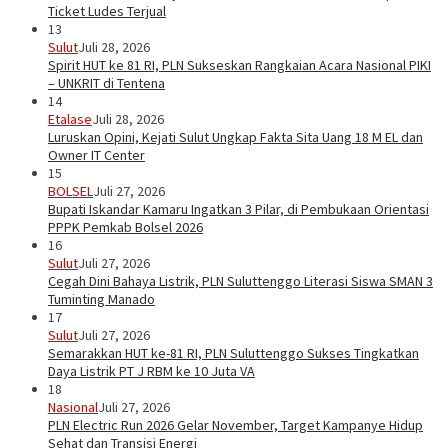
Ticket Ludes Terjual
13
Sulut
Juli 28, 2026
Spirit HUT ke 81 RI, PLN Sukseskan Rangkaian Acara Nasional PIKI
– UNKRIT di Tentena
14
Etalase
Juli 28, 2026
Luruskan Opini, Kejati Sulut Ungkap Fakta Sita Uang 18 M EL dan
Owner IT Center
15
BOLSEL
Juli 27, 2026
Bupati Iskandar Kamaru Ingatkan 3 Pilar, di Pembukaan Orientasi
PPPK Pemkab Bolsel 2026
16
Sulut
Juli 27, 2026
Cegah Dini Bahaya Listrik, PLN Suluttenggo Literasi Siswa SMAN 3
Tuminting Manado
17
Sulut
Juli 27, 2026
Semarakkan HUT ke-81 RI, PLN Suluttenggo Sukses Tingkatkan
Daya Listrik PT J RBM ke 10 Juta VA
18
Nasional
Juli 27, 2026
PLN Electric Run 2026 Gelar November, Target Kampanye Hidup
Sehat dan Transisi Energi