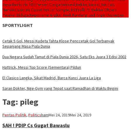
Desa Berlistrik 100 Persen
Curiga Suksesi Rektor Unsrat Tak Fair,
Mendiktisaintek Copot Rektor Sompie, Ini Profil Plt Rektor
Oknum
Pejabat Diduga Nepotisme Angkat Anak Kandung Jadi Supir Bayangan
SPORTYLIGHT
Cetak 5 Gol, Messi Kudeta Tahta Klose Penccetak Gol Terbanyak
Sepanjang Masa Piala Dunia
Dua Negara Sudah Tamat di Piala Dunia 2026, Satu Eks Juara 3 Edisi 2002
Hattrick, Messi Top Score (Sementara) Pildun
El Clasico Langka, Sikat Madrid, Barca Kunci Juara La Liga
Saran Dokter, Nge-Gym yang Tepat saat Ramadhan di Waktu Begini
Tag:
pileg
Pentas Politik
,
Politics
ham
Mei 24, 2019
Mei 24, 2019
SAH ! PDIP Cs Gugat Bawaslu