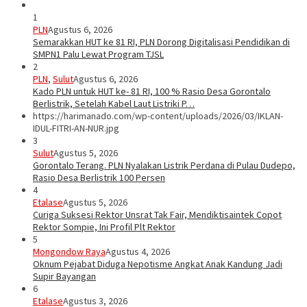
1
PLN
Agustus 6, 2026
Semarakkan HUT ke 81 RI, PLN Dorong Digitalisasi Pendidikan di
SMPN1 Palu Lewat Program TJSL
2
PLN
,
Sulut
Agustus 6, 2026
Kado PLN untuk HUT ke- 81 RI, 100 % Rasio Desa Gorontalo
Berlistrik, Setelah Kabel Laut Listriki P…
https://harimanado.com/wp-content/uploads/2026/03/IKLAN-
IDUL-FITRI-AN-NUR.jpg
3
Sulut
Agustus 5, 2026
Gorontalo Terang. PLN Nyalakan Listrik Perdana di Pulau Dudepo,
Rasio Desa Berlistrik 100 Persen
4
Etalase
Agustus 5, 2026
Curiga Suksesi Rektor Unsrat Tak Fair, Mendiktisaintek Copot
Rektor Sompie, Ini Profil Plt Rektor
5
Mongondow Raya
Agustus 4, 2026
Oknum Pejabat Diduga Nepotisme Angkat Anak Kandung Jadi
Supir Bayangan
6
Etalase
Agustus 3, 2026