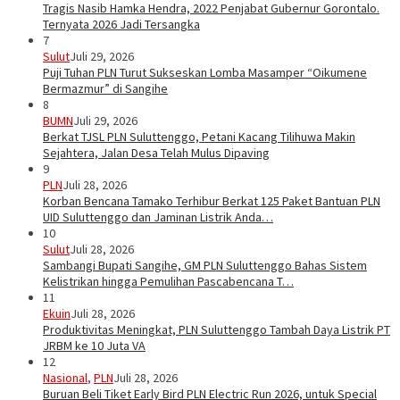
Tragis Nasib Hamka Hendra, 2022 Penjabat Gubernur Gorontalo.
Ternyata 2026 Jadi Tersangka
7
Sulut
Juli 29, 2026
Puji Tuhan PLN Turut Sukseskan Lomba Masamper “Oikumene
Bermazmur” di Sangihe
8
BUMN
Juli 29, 2026
Berkat TJSL PLN Suluttenggo, Petani Kacang Tilihuwa Makin
Sejahtera, Jalan Desa Telah Mulus Dipaving
9
PLN
Juli 28, 2026
Korban Bencana Tamako Terhibur Berkat 125 Paket Bantuan PLN
UID Suluttenggo dan Jaminan Listrik Anda…
10
Sulut
Juli 28, 2026
Sambangi Bupati Sangihe, GM PLN Suluttenggo Bahas Sistem
Kelistrikan hingga Pemulihan Pascabencana T…
11
Ekuin
Juli 28, 2026
Produktivitas Meningkat, PLN Suluttenggo Tambah Daya Listrik PT
JRBM ke 10 Juta VA
12
Nasional
,
PLN
Juli 28, 2026
Buruan Beli Tiket Early Bird PLN Electric Run 2026, untuk Special