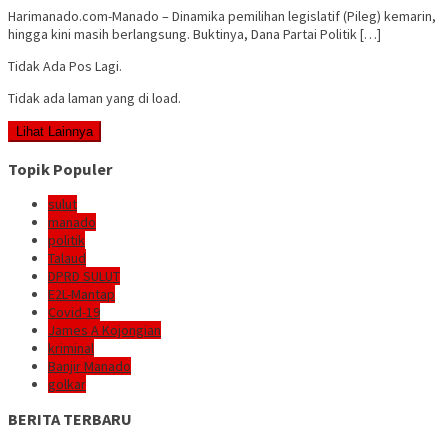
Harimanado.com-Manado – Dinamika pemilihan legislatif (Pileg) kemarin,
hingga kini masih berlangsung. Buktinya, Dana Partai Politik […]
Tidak Ada Pos Lagi.
Tidak ada laman yang di load.
Lihat Lainnya
Topik Populer
sulut
manado
politik
Talaud
DPRD SULUT
E2L-Mantap
Covid-19
James A Kojongian
kriminal
Banjir Manado
golkar
BERITA TERBARU