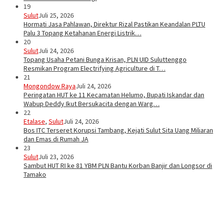
19
Sulut
Juli 25, 2026
Hormati Jasa Pahlawan, Direktur Rizal Pastikan Keandalan PLTU
Palu 3 Topang Ketahanan Energi Listrik…
20
Sulut
Juli 24, 2026
Topang Usaha Petani Bunga Krisan, PLN UID Suluttenggo
Resmikan Program Electrifying Agriculture di T…
21
Mongondow Raya
Juli 24, 2026
Peringatan HUT ke 11 Kecamatan Helumo, Bupati Iskandar dan
Wabup Deddy Ikut Bersukacita dengan Warg…
22
Etalase
,
Sulut
Juli 24, 2026
Bos ITC Terseret Korupsi Tambang, Kejati Sulut Sita Uang Miliaran
dan Emas di Rumah JA
23
Sulut
Juli 23, 2026
Sambut HUT RI ke 81 YBM PLN Bantu Korban Banjir dan Longsor di
Tamako