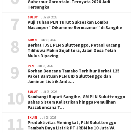
Gubernur Gorontalo. Ternyata 2026 Jadi
Tersangka
7
SULUT
Juli 29, 2026
Puji Tuhan PLN Turut Sukseskan Lomba
Masamper “Oikumene Bermazmur” di Sangihe
8
BUMN
Juli 29, 2026
Berkat TJSL PLN Suluttenggo, Petani Kacang
Tilihuwa Makin Sejahtera, Jalan Desa Telah
Mulus Dipaving
9
PLN
Juli 28, 2026
Korban Bencana Tamako Terhibur Berkat 125
Paket Bantuan PLN UID Suluttenggo dan
Jaminan Listrik Anda…
10
SULUT
Juli 28, 2026
Sambangi Bupati Sangihe, GM PLN Suluttenggo
Bahas Sistem Kelistrikan hingga Pemulihan
Pascabencana T…
11
EKUIN
Juli 28, 2026
Produktivitas Meningkat, PLN Suluttenggo
Tambah Daya Listrik PT JRBM ke 10 Juta VA