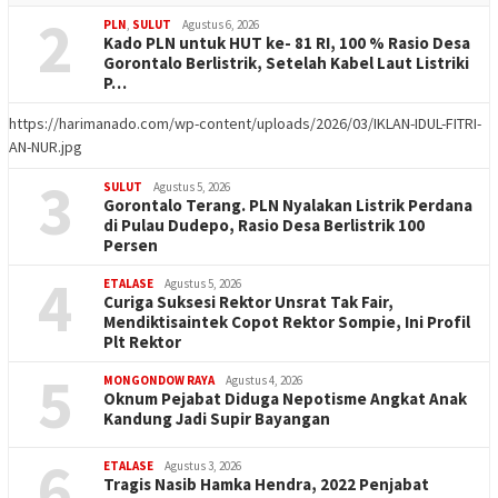
2
PLN
,
SULUT
Agustus 6, 2026
Kado PLN untuk HUT ke- 81 RI, 100 % Rasio Desa
Gorontalo Berlistrik, Setelah Kabel Laut Listriki
P…
https://harimanado.com/wp-content/uploads/2026/03/IKLAN-IDUL-FITRI-
AN-NUR.jpg
3
SULUT
Agustus 5, 2026
Gorontalo Terang. PLN Nyalakan Listrik Perdana
di Pulau Dudepo, Rasio Desa Berlistrik 100
Persen
4
ETALASE
Agustus 5, 2026
Curiga Suksesi Rektor Unsrat Tak Fair,
Mendiktisaintek Copot Rektor Sompie, Ini Profil
Plt Rektor
5
MONGONDOW RAYA
Agustus 4, 2026
Oknum Pejabat Diduga Nepotisme Angkat Anak
Kandung Jadi Supir Bayangan
6
ETALASE
Agustus 3, 2026
Tragis Nasib Hamka Hendra, 2022 Penjabat