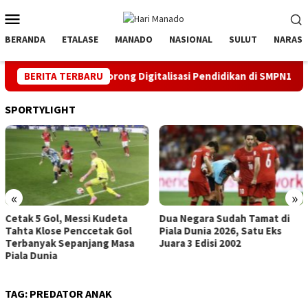
Loncat
Menu
ke
Mobile
konten
BERANDA
ETALASE
MANADO
NASIONAL
SULUT
NARASI
ke 81 RI, PLN Dorong Digitalisasi Pendidikan di SMPN1 Palu Lew
BERITA TERBARU
SPORTYLIGHT
«
»
Dua Negara Sudah Tamat di
Hattrick, Messi Top Score
Piala Dunia 2026, Satu Eks
(Sementara) Pildun
Juara 3 Edisi 2002
TAG:
PREDATOR ANAK