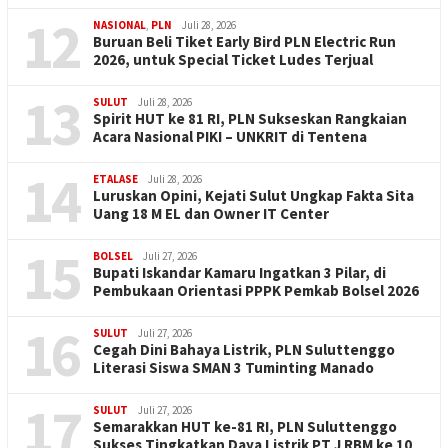
12
NASIONAL
,
PLN
Juli 28, 2026
Buruan Beli Tiket Early Bird PLN Electric Run
2026, untuk Special Ticket Ludes Terjual
13
SULUT
Juli 28, 2026
Spirit HUT ke 81 RI, PLN Sukseskan Rangkaian
Acara Nasional PIKI – UNKRIT di Tentena
14
ETALASE
Juli 28, 2026
Luruskan Opini, Kejati Sulut Ungkap Fakta Sita
Uang 18 M EL dan Owner IT Center
15
BOLSEL
Juli 27, 2026
Bupati Iskandar Kamaru Ingatkan 3 Pilar, di
Pembukaan Orientasi PPPK Pemkab Bolsel 2026
16
SULUT
Juli 27, 2026
Cegah Dini Bahaya Listrik, PLN Suluttenggo
Literasi Siswa SMAN 3 Tuminting Manado
17
SULUT
Juli 27, 2026
Semarakkan HUT ke-81 RI, PLN Suluttenggo
Sukses Tingkatkan Daya Listrik PT J RBM ke 10