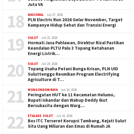
Juta VA
18
NASIONAL
Juli 27, 2026
PLN Electric Run 2026 Gelar November, Target
Kampanye Hidup Sehat dan Transisi Energi
19
SULUT
Juli 25, 2026
Hormati Jasa Pahlawan, Direktur Rizal Pastikan
Keandalan PLTU Palu 3 Topang Ketahanan
Energi Listrik…
20
SULUT
Juli 24, 2026
Topang Usaha Petani Bunga Krisan, PLN UID
Suluttenggo Resmikan Program Electrifying
Agriculture di T…
21
MONGONDOW RAYA
Juli 24, 2026
Peringatan HUT ke 11 Kecamatan Helumo,
Bupati Iskandar dan Wabup Deddy Ikut
Bersukacita dengan Warg…
22
ETALASE
,
SULUT
Juli 24, 2026
Bos ITC Terseret Korupsi Tambang, Kejati Sulut
Sita Uang Miliaran dan Emas di Rumah JA