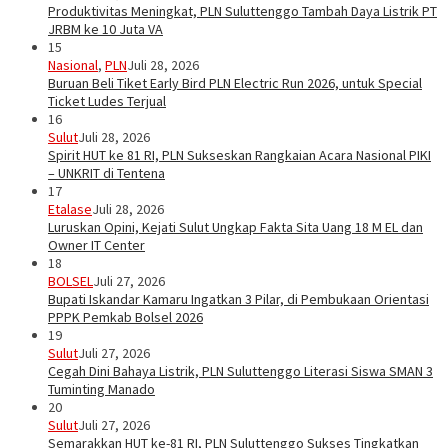
Produktivitas Meningkat, PLN Suluttenggo Tambah Daya Listrik PT
JRBM ke 10 Juta VA
15
Nasional
,
PLN
Juli 28, 2026
Buruan Beli Tiket Early Bird PLN Electric Run 2026, untuk Special
Ticket Ludes Terjual
16
Sulut
Juli 28, 2026
Spirit HUT ke 81 RI, PLN Sukseskan Rangkaian Acara Nasional PIKI
– UNKRIT di Tentena
17
Etalase
Juli 28, 2026
Luruskan Opini, Kejati Sulut Ungkap Fakta Sita Uang 18 M EL dan
Owner IT Center
18
BOLSEL
Juli 27, 2026
Bupati Iskandar Kamaru Ingatkan 3 Pilar, di Pembukaan Orientasi
PPPK Pemkab Bolsel 2026
19
Sulut
Juli 27, 2026
Cegah Dini Bahaya Listrik, PLN Suluttenggo Literasi Siswa SMAN 3
Tuminting Manado
20
Sulut
Juli 27, 2026
Semarakkan HUT ke-81 RI, PLN Suluttenggo Sukses Tingkatkan