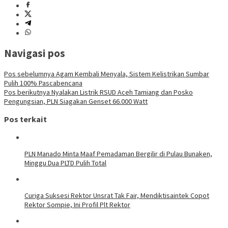
Navigasi pos
Pos sebelumnya
Agam Kembali Menyala, Sistem Kelistrikan Sumbar
Pulih 100% Pascabencana
Pos berikutnya
Nyalakan Listrik RSUD Aceh Tamiang dan Posko
Pengungsian, PLN Siagakan Genset 66.000 Watt
Pos terkait
PLN Manado Minta Maaf Pemadaman Bergilir di Pulau Bunaken,
Minggu Dua PLTD Pulih Total
Curiga Suksesi Rektor Unsrat Tak Fair, Mendiktisaintek Copot
Rektor Sompie, Ini Profil Plt Rektor