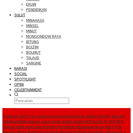
EKUIN
PENDIDIKAN
SULUT
MINAHASA
MINSEL
MINUT
MONGONDOW RAYA
BITUNG
BOLTIM
BOLMUT
TALAUD
SANGIHE
NARASI
SOCIAL
SPOTYLIGHT
OPINI
CELEBTAINMENT
BERITA TERBARU
Turnamen BU FC ke 4 Kata Ketua Askot Manado Makin Inovatif, Banyak
Orbitkan Bibit Unggul
Jaga Listrik Andal Jelang HUT ke-81 RI, PLN UP3
Tahuna Gelar Apel dan Inspeksi Peralatan Kepulauan Nusa Utara
PLN
Manado Minta Maaf Pemadaman Bergilir di Pulau Bunaken, Minggu Dua