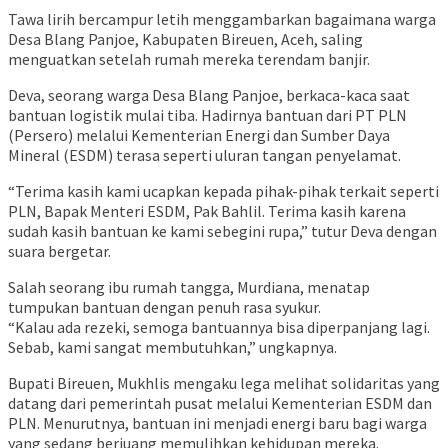
Tawa lirih bercampur letih menggambarkan bagaimana warga
Desa Blang Panjoe, Kabupaten Bireuen, Aceh, saling
menguatkan setelah rumah mereka terendam banjir.
Deva, seorang warga Desa Blang Panjoe, berkaca-kaca saat
bantuan logistik mulai tiba. Hadirnya bantuan dari PT PLN
(Persero) melalui Kementerian Energi dan Sumber Daya
Mineral (ESDM) terasa seperti uluran tangan penyelamat.
“Terima kasih kami ucapkan kepada pihak-pihak terkait seperti
PLN, Bapak Menteri ESDM, Pak Bahlil. Terima kasih karena
sudah kasih bantuan ke kami sebegini rupa,” tutur Deva dengan
suara bergetar.
Salah seorang ibu rumah tangga, Murdiana, menatap
tumpukan bantuan dengan penuh rasa syukur.
“Kalau ada rezeki, semoga bantuannya bisa diperpanjang lagi.
Sebab, kami sangat membutuhkan,” ungkapnya.
Bupati Bireuen, Mukhlis mengaku lega melihat solidaritas yang
datang dari pemerintah pusat melalui Kementerian ESDM dan
PLN. Menurutnya, bantuan ini menjadi energi baru bagi warga
yang sedang berjuang memulihkan kehidupan mereka.