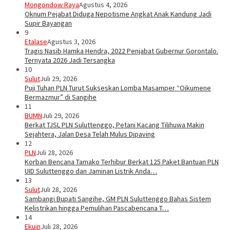
Mongondow Raya
Agustus 4, 2026
Oknum Pejabat Diduga Nepotisme Angkat Anak Kandung Jadi
Supir Bayangan
9
Etalase
Agustus 3, 2026
Tragis Nasib Hamka Hendra, 2022 Penjabat Gubernur Gorontalo.
Ternyata 2026 Jadi Tersangka
10
Sulut
Juli 29, 2026
Puji Tuhan PLN Turut Sukseskan Lomba Masamper “Oikumene
Bermazmur” di Sangihe
11
BUMN
Juli 29, 2026
Berkat TJSL PLN Suluttenggo, Petani Kacang Tilihuwa Makin
Sejahtera, Jalan Desa Telah Mulus Dipaving
12
PLN
Juli 28, 2026
Korban Bencana Tamako Terhibur Berkat 125 Paket Bantuan PLN
UID Suluttenggo dan Jaminan Listrik Anda…
13
Sulut
Juli 28, 2026
Sambangi Bupati Sangihe, GM PLN Suluttenggo Bahas Sistem
Kelistrikan hingga Pemulihan Pascabencana T…
14
Ekuin
Juli 28, 2026