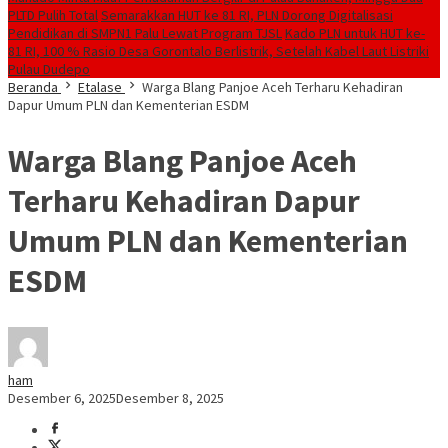
PLTD Pulih Total
Semarakkan HUT ke 81 RI, PLN Dorong Digitalisasi
Pendidikan di SMPN1 Palu Lewat Program TJSL
Kado PLN untuk HUT ke-
81 RI, 100 % Rasio Desa Gorontalo Berlistrik, Setelah Kabel Laut Listriki
Pulau Dudepo
Beranda
Etalase
Warga Blang Panjoe Aceh Terharu Kehadiran
Dapur Umum PLN dan Kementerian ESDM
Warga Blang Panjoe Aceh
Terharu Kehadiran Dapur
Umum PLN dan Kementerian
ESDM
ham
Desember 6, 2025
Desember 8, 2025