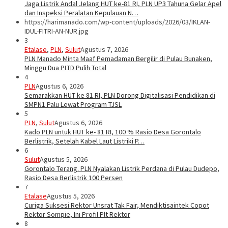
Jaga Listrik Andal Jelang HUT ke-81 RI, PLN UP3 Tahuna Gelar Apel
dan Inspeksi Peralatan Kepulauan N…
https://harimanado.com/wp-content/uploads/2026/03/IKLAN-
IDUL-FITRI-AN-NUR.jpg
3
Etalase
,
PLN
,
Sulut
Agustus 7, 2026
PLN Manado Minta Maaf Pemadaman Bergilir di Pulau Bunaken,
Minggu Dua PLTD Pulih Total
4
PLN
Agustus 6, 2026
Semarakkan HUT ke 81 RI, PLN Dorong Digitalisasi Pendidikan di
SMPN1 Palu Lewat Program TJSL
5
PLN
,
Sulut
Agustus 6, 2026
Kado PLN untuk HUT ke- 81 RI, 100 % Rasio Desa Gorontalo
Berlistrik, Setelah Kabel Laut Listriki P…
6
Sulut
Agustus 5, 2026
Gorontalo Terang. PLN Nyalakan Listrik Perdana di Pulau Dudepo,
Rasio Desa Berlistrik 100 Persen
7
Etalase
Agustus 5, 2026
Curiga Suksesi Rektor Unsrat Tak Fair, Mendiktisaintek Copot
Rektor Sompie, Ini Profil Plt Rektor
8