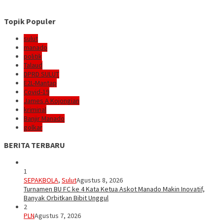
Topik Populer
sulut
manado
politik
Talaud
DPRD SULUT
E2L-Mantap
Covid-19
James A Kojongian
kriminal
Banjir Manado
golkar
BERITA TERBARU
1
SEPAKBOLA
,
Sulut
Agustus 8, 2026
Turnamen BU FC ke 4 Kata Ketua Askot Manado Makin Inovatif,
Banyak Orbitkan Bibit Unggul
2
PLN
Agustus 7, 2026